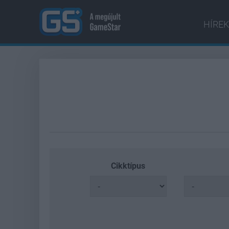
HÍREK
Cikktípus