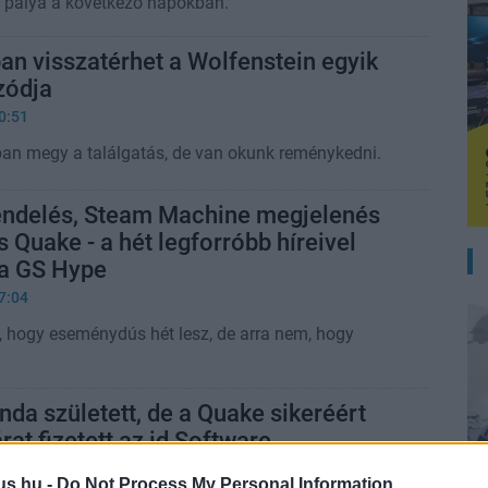
 pálya a következő napokban.
n visszatérhet a Wolfenstein egyik
zódja
0:51
an megy a találgatás, de van okunk reménykedni.
endelés, Steam Machine megjelenés
s Quake - a hét legforróbb híreivel
 a GS Hype
7:04
, hogy eseménydús hét lesz, de arra nem, hogy
nda született, de a Quake sikeréért
rat fizetett az id Software
0:26
us.hu -
Do Not Process My Personal Information