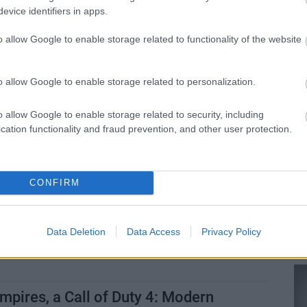
-ös QuakeCon egyik meglepetése.
evice identifiers in apps.
o allow Google to enable storage related to functionality of the website
kok kerülnek be a halhatatlan
ok csarnokába
o allow Google to enable storage related to personalization.
9:04
o allow Google to enable storage related to security, including
ame Hall of Fame 2025-ben négy új játékot ment
cation functionality and fraud prevention, and other user protection.
alóságnak.
 játékfejlesztő AI-ja összerakta a
CONFIRM
 Quake 2 verziót, amit valaha
4:06
Data Deletion
Data Access
Privacy Policy
-demó alapvetően érdekes, de nem kifejezetten
mpires, a Call of Duty 4: Modern