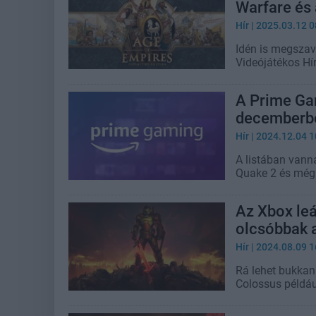
Warfare és 
Hír
| 2025.03.12 0
Idén is megszav
Videójátékos Hí
A Prime Ga
decemberb
Hír
| 2024.12.04 1
A listában vann
Quake 2 és még
Az Xbox leá
olcsóbbak 
Hír
| 2024.08.09 1
Rá lehet bukkann
Colossus példáu