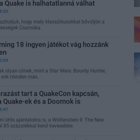
a Quake is halhatatlanná válhat
8:05
azhatjuk, hogy mely klasszikusokkal bővüljön a
rességek Csarnoka.
ming 18 ingyen játékot vág hozzánk
en
0:09
ak olyan címek, mint a Star Wars: Bounty Hunter,
 sok minden más.
razást tart a QuakeCon kapcsán,
a Quake-ek és a Doomok is
6:47
i ütős ajánlatokra is, a Wolfenstein II: The New
l 85 százalékkal kerül kevesebbe.