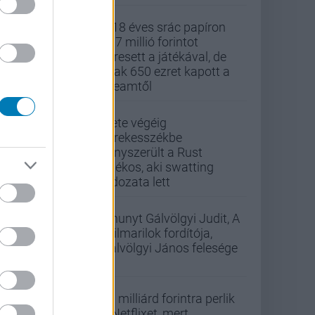
A 18 éves srác papíron
437 millió forintot
keresett a játékával, de
csak 650 ezret kapott a
Steamtől
Élete végéig
kerekesszékbe
kényszerült a Rust
játékos, aki swatting
áldozata lett
Elhunyt Gálvölgyi Judit, A
szilmarilok fordítója,
Gálvölgyi János felesége
33 milliárd forintra perlik
a Netflixet, mert