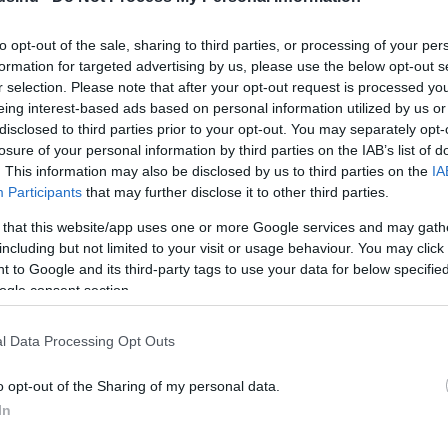
csánatot kért, amiért a Quake fejlesztése
id Software álomcsapatát.
to opt-out of the sale, sharing to third parties, or processing of your per
formation for targeted advertising by us, please use the below opt-out s
korszakalkotó mestermű a 30 éves
r selection. Please note that after your opt-out request is processed y
eing interest-based ads based on personal information utilized by us or
disclosed to third parties prior to your opt-out. You may separately opt-
4:03
losure of your personal information by third parties on the IAB’s list of
. This information may also be disclosed by us to third parties on the
IA
is betöltötte a az id Software fantasztikus lövöldéje.
Participants
that may further disclose it to other third parties.
első Quake, a játék, ami után a Doom
 that this website/app uses one or more Google services and may gath
including but not limited to your visit or usage behaviour. You may click 
t elég
 to Google and its third-party tags to use your data for below specifi
1:31
ogle consent section.
orszakváltás volt a id Software történetében.
l Data Processing Opt Outs
visszavonul a Raven Software
o opt-out of the Sharing of my personal data.
ja, a stúdióé, amely egykor sokkal
In
t, mint a Call of Duty
0:05