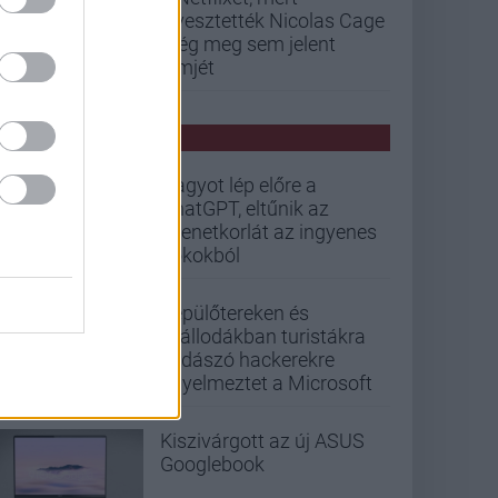
elvesztették Nicolas Cage
még meg sem jelent
filmjét
PCW HÍREK
Nagyot lép előre a
ChatGPT, eltűnik az
üzenetkorlát az ingyenes
fiókokból
Repülőtereken és
szállodákban turistákra
vadászó hackerekre
figyelmeztet a Microsoft
Kiszivárgott az új ASUS
Googlebook