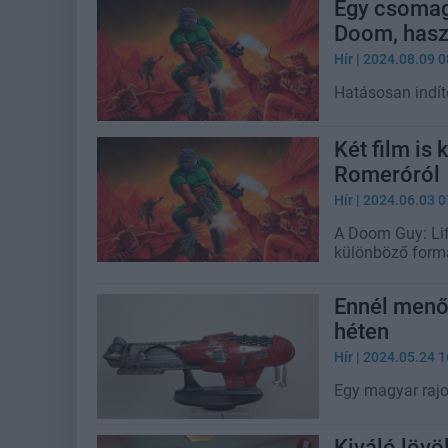
Egy csomagb
Doom, haszn
Hír
| 2024.08.09 0
Hatásosan indít
Két film is
Romeróról
Hír
| 2024.06.03 0
A Doom Guy: Life
különböző formá
Ennél menőb
héten
Hír
| 2024.05.24 1
Egy magyar rajon
Kiváló lövö