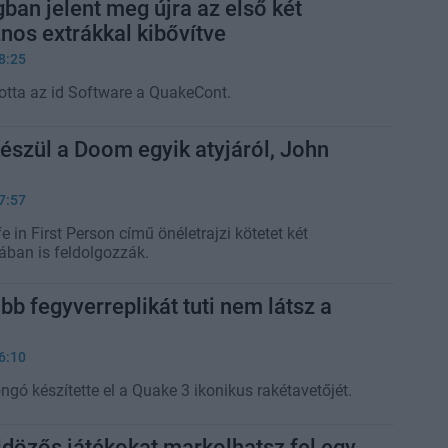
an jelent meg újra az első két
os extrákkal kibővítve
8:25
otta az id Software a QuakeCont.
 készül a Doom egyik atyjáról, John
7:57
 in First Person című önéletrajzi kötetet két
ban is feldolgozzák.
b fegyverreplikát tuti nem látsz a
6:10
gó készítette el a Quake 3 ikonikus rakétavetőjét.
ldözős játékokat markolhatsz fel egy