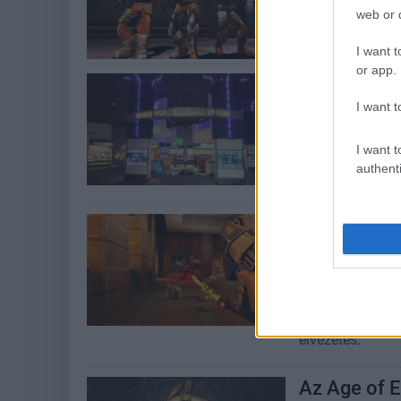
Ez lehet a 2025
web or d
I want t
or app.
Ezek a játé
videojáték
I want t
Hír
| 2025.05.09 0
I want t
A World Video G
authenti
meg az örökkév
A Microsoft
legrosszabb
játszottunk
Hír
| 2025.04.06 1
A publikus tech
élvezetes.
Az Age of E