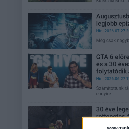
Klasszikusoké a
Augusztusba
legjobb epi
Hír
| 2026.07.27 2
Még csak nagyb
GTA 6 előr
és a 30 éve
folytatódik
Hír
| 2026.06.27 1
Számítottunk rá
ennyire.
30 éve lege
rettenetes á
Hír
| 2026.06.25 2
www.gspl