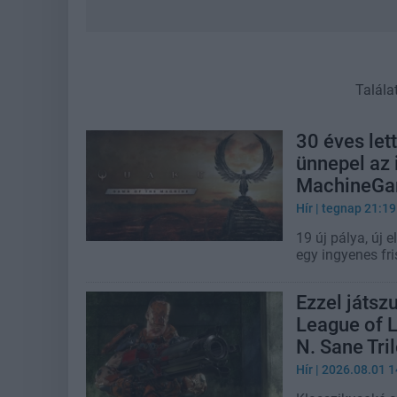
Talála
30 éves let
ünnepel az 
MachineG
Hír
| tegnap 21:19
19 új pálya, új 
egy ingyenes fr
Ezzel játsz
League of 
N. Sane Tri
Hír
| 2026.08.01 1