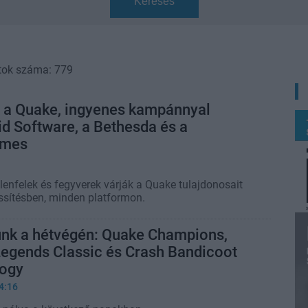
Keresés
tok száma: 779
t a Quake, ingyenes kampánnyal
id Software, a Bethesda és a
ames
ellenfelek és fegyverek várják a Quake tulajdonosait
issítésben, minden platformon.
unk a hétvégén: Quake Champions,
Legends Classic és Crash Bandicoot
logy
4:16