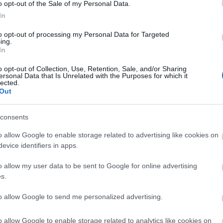
o opt-out of the Sale of my Personal Data.
vozásával lezárul egy korszak az FPS műfaj egyik
In
diójánál.
to opt-out of processing my Personal Data for Targeted
ing.
In
 bug, ami a játékok része maradt
5:03
o opt-out of Collection, Use, Retention, Sale, and/or Sharing
ersonal Data that Is Unrelated with the Purposes for which it
 tíz olyan esetet, amikor egy hiba frusztráció helyett
lected.
mlékezetes, sőt, néha forradalmi dolgot alkotott.
Out
consents
retic újrakiadással, valamint friss
lmakkal robbant be a QuakeCon
o allow Google to enable storage related to advertising like cookies on
evice identifiers in apps.
9:30
vágyó játékosok mellett azokra is gondolt a
o allow my user data to be sent to Google for online advertising
a modern Doom epizódokat nyüstölik.
s.
to allow Google to send me personalized advertising.
 a Quake III: Arena remaster
0:34
o allow Google to enable storage related to analytics like cookies on