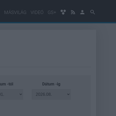
MÁSVILÁG
VIDEÓ
GS+
um -tól
Dátum -ig