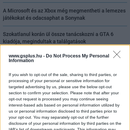
A Microsoft és az Xbox még megmentheti a lemezes
játékokat és odacsaphat a Sonynak
Szokatlanul korán ül össze tanácskozni a GTA 6
kiadója, megindultak a találgatások
www.gsplus.hu -
Do Not Process My Personal
Information
A Pókember helyett egy erotikus filmet kezdtek
vetíteni az egyik moziban
If you wish to opt-out of the sale, sharing to third parties, or
processing of your personal or sensitive information for
targeted advertising by us, please use the below opt-out
Eli Roth nagyon szeretné, ha nem utálnátok a
section to confirm your selection. Please note that after your
Borderlands filmet
opt-out request is processed you may continue seeing
interest-based ads based on personal information utilized by
us or personal information disclosed to third parties prior to
Régóta várt játékokkal hengerel a játékipar
your opt-out. You may separately opt-out of the further
augusztusban, és csak ezután fog igazán lendületbe
disclosure of your personal information by third parties on the
jönni
IAB’s list of downstream participants. This information may