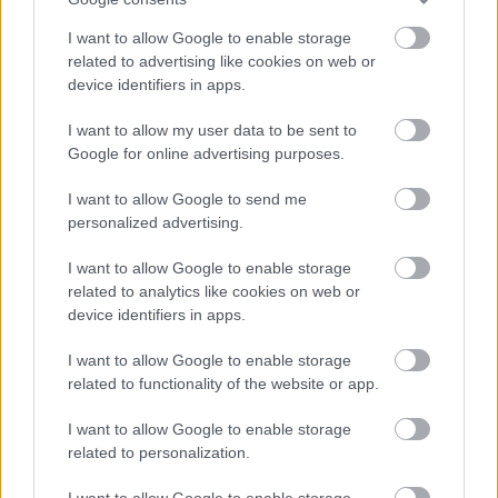
kooperatív puzzle-játék
I want to allow Google to enable storage
Ingyen adja a Ubisoft a Tom Clancy's Ghost Recon
related to advertising like cookies on web or
Future Soldiert PC-re, de csak korlátozott ideig
device identifiers in apps.
Most ingyen tiéd lehet egy remek rogue-lite, de nem
I want to allow my user data to be sent to
árt sietned
Google for online advertising purposes.
I want to allow Google to send me
GAMESTAR YOUTUBE
personalized advertising.
I want to allow Google to enable storage
related to analytics like cookies on web or
device identifiers in apps.
I want to allow Google to enable storage
related to functionality of the website or app.
I want to allow Google to enable storage
related to personalization.