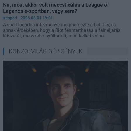
Na, most akkor volt meccsfixálás a League of
Legends e-sportban, vagy sem?
#esport
| 2026.08.01 19:01
A sportfogadás intézménye megmérgezte a LoL-t is, és
annak érdekében, hogy a Riot fenntarthassa a fair eljárás
látszatát, messzebb nyúlhatott, mint kellett volna.
KONZOLVILÁG GÉPIGÉNYEK