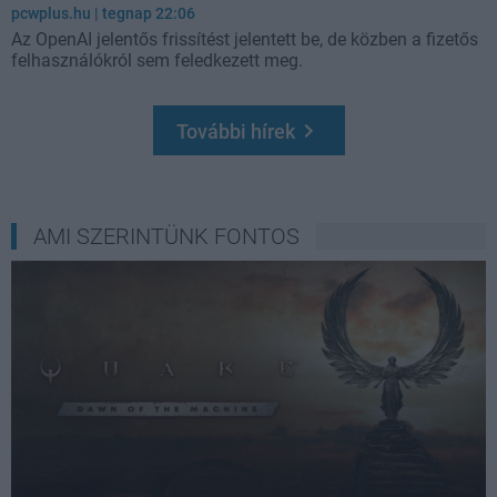
pcwplus.hu
| tegnap 22:06
Az OpenAI jelentős frissítést jelentett be, de közben a fizetős
felhasználókról sem feledkezett meg.
További hírek
Loaded
:
Unmute
37.42%
AMI SZERINTÜNK FONTOS