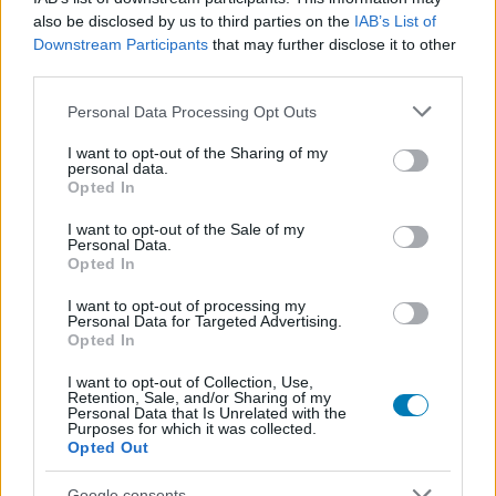
also be disclosed by us to third parties on the
IAB’s List of
Downstream Participants
that may further disclose it to other
A korszak, amikor Palpatine szinte bármit
third parties.
megtehetett
Please note that this website/app uses one or more Google
Personal Data Processing Opt Outs
services and may gather and store information including but
not limited to your visit or usage behaviour. You may click to
I want to opt-out of the Sharing of my
AKCIÓK ÉS INGYENES JÁTÉKOK
personal data.
grant or deny consent to Google and its third-party tags to
Opted In
use your data for below specified purposes in below Google
consent section.
I want to opt-out of the Sale of my
Personal Data.
Opted In
I want to opt-out of processing my
Personal Data for Targeted Advertising.
Opted In
I want to opt-out of Collection, Use,
Retention, Sale, and/or Sharing of my
Personal Data that Is Unrelated with the
Purposes for which it was collected.
Opted Out
Ha nagyon sietsz, ingyen lehet most a tiéd egy
Google consents