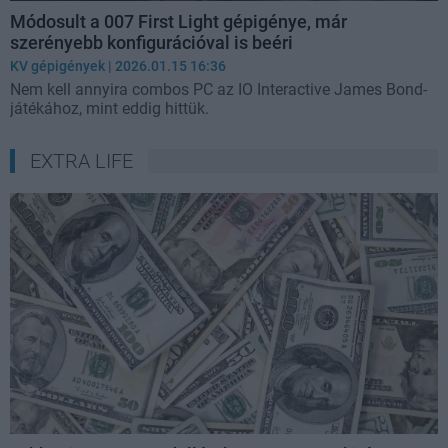
Módosult a 007 First Light gépigénye, már
szerényebb konfigurációval is beéri
KV gépigények
| 2026.01.15 16:36
Nem kell annyira combos PC az IO Interactive James Bond-
játékához, mint eddig hittük.
EXTRA LIFE