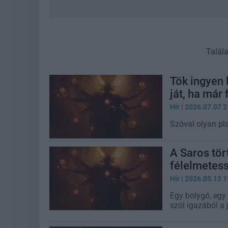
Talál
Tök ingyen 
ját, ha már 
Hír
| 2026.07.07 2
Szóval olyan pl
A Saros tör
félelmetes
Hír
| 2026.05.13 1
Egy bolygó, egy e
szól igazából a