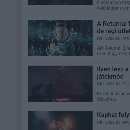
hivatalosan még
valóságban semm
A Returnal f
de régi ötl
Hír
| 2022.06.19 0
Aki Returnal 2-r
szerint így sem
Ilyen lesz 
játékmód
Hír
| 2022.03.17 2
Közel húsz perce
Sisyphus.
Kaphat foly
Hír
| 2022.03.04 0