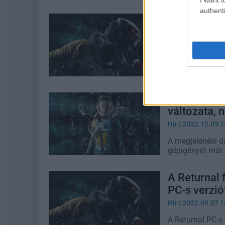
authenti
Kiderült, m
a gépigény, 
Hír
| 2023.01.18 1
Jobb élmény les
játszani - már h
A gépeded i
változata, 
Hír
| 2022.12.09 1
A megjelenési d
gépigényét már í
A Returnal 
PC-s verzió
Hír
| 2022.09.07 1
A Returnal PC-s 