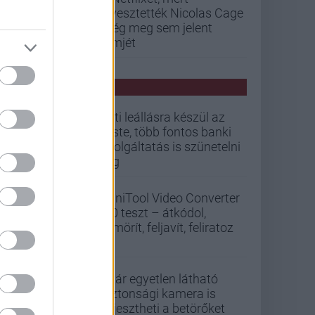
elvesztették Nicolas Cage
még meg sem jelent
filmjét
PCW HÍREK
Esti leállásra készül az
Erste, több fontos banki
szolgáltatás is szünetelni
fog
MiniTool Video Converter
5.0 teszt – átkódol,
tömörít, feljavít, feliratoz
Akár egyetlen látható
biztonsági kamera is
elijesztheti a betörőket