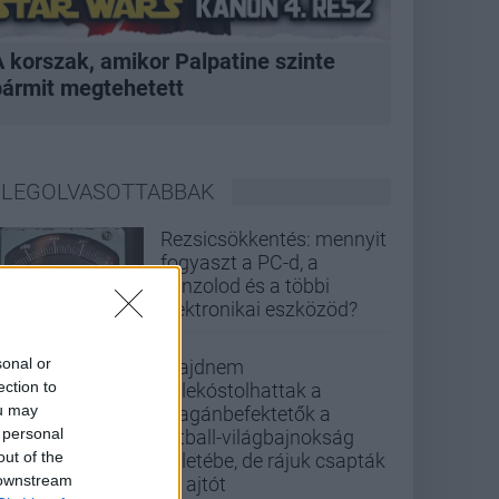
A korszak, amikor Palpatine szinte
bármit megtehetett
LEGOLVASOTTABBAK
Rezsicsökkentés: mennyit
fogyaszt a PC-d, a
konzolod és a többi
elektronikai eszközöd?
sonal or
Majdnem
ection to
belekóstolhattak a
ou may
magánbefektetők a
 personal
futball-világbajnokság
out of the
üzletébe, de rájuk csapták
 downstream
az ajtót