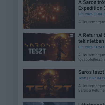
A Saros tró
Expedition 
Hír
| 2026.05.04 0
A Housemarque sa
A Returnal 
tekintetben 
Hír
| 2026.04.24 1
A Housemarque 
továbbfejleszti a
Saros teszt 
Teszt
| 2026.04.2
A Housemarque 
Saros a Returna