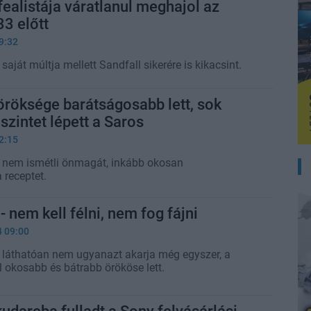
fealistája váratlanul meghajol az
33 előtt
9:32
ját múltja mellett Sandfall sikerére is kikacsint.
öröksége barátságosabb lett, sok
szintet lépett a Saros
2:15
nem ismétli önmagát, inkább okosan
 receptet.
- nem kell félni, nem fog fájni
4 09:00
láthatóan nem ugyanazt akarja még egyszer, a
l okosabb és bátrabb örököse lett.