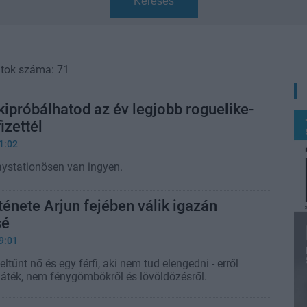
Keresés
atok száma: 71
kipróbálhatod az év legjobb roguelike-
fizettél
1:02
aystationösen van ingyen.
ténete Arjun fejében válik igazán
sé
9:01
ltűnt nő és egy férfi, aki nem tud elengedni - erről
 játék, nem fénygömbökről és lövöldözésről.