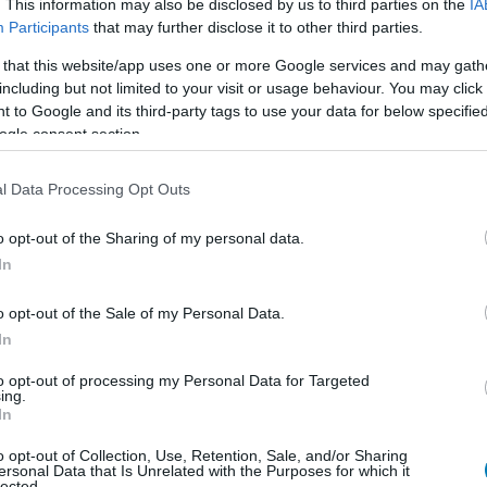
az első gameplay a Returnal
. This information may also be disclosed by us to third parties on the
IA
Participants
that may further disclose it to other third parties.
k új játékából, a Sarosból
3:04
 that this website/app uses one or more Google services and may gath
including but not limited to your visit or usage behaviour. You may click 
e sem tagadhatná a Returnalt, itt az első gameplay.
 to Google and its third-party tags to use your data for below specifi
ogle consent section.
 tűnik a Returnal szellemi
 tekinthető Saros
l Data Processing Opt Outs
2:16
o opt-out of the Sharing of my personal data.
Housemarque frissen bejelentett új játékáról, de
In
 ez is piszok nehéz lesz.
o opt-out of the Sale of my Personal Data.
2 bejelentésére számítottak a
In
z lett belőle
to opt-out of processing my Personal Data for Targeted
7:40
ing.
In
sapatának túl jól sikerült a rajongók beizzítása.
o opt-out of Collection, Use, Retention, Sale, and/or Sharing
ersonal Data that Is Unrelated with the Purposes for which it
otthagyja eddigi stúdióját a Returnal
lected.