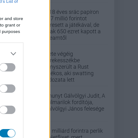
B’s List of
A 18 éves srác papíron
437 millió forintot
er and store
keresett a játékával, de
to grant or
csak 650 ezret kapott a
ed purposes
Steamtől
Élete végéig
kerekesszékbe
kényszerült a Rust
játékos, aki swatting
áldozata lett
Elhunyt Gálvölgyi Judit, A
szilmarilok fordítója,
Gálvölgyi János felesége
33 milliárd forintra perlik
a Netflixet, mert