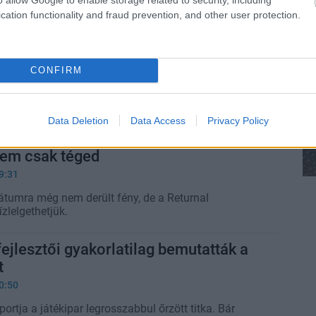
cation functionality and fraud prevention, and other user protection.
ikor érkezik a Returnal PC-s változata,
és az is, mivel tud többet
8:10
CONFIRM
z a korábban PlayStation-exkluzív játékot PC-n
a bírja a géped.
Data Deletion
Data Access
Privacy Policy
s megizzasztja a Returnal PC-s
nem csak téged
9:31
átumra még nem derült fény, de a Returnal
zlelgethetjük.
fejlesztői gyakorlatilag bemutatták a
t
0:50
portja a játékipar legrosszabbul őrzött titka. Bár