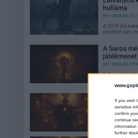
Látványos k
hulláma
Hír
| 2026.02.21 2
A 2019 óta bekeb
projektet sem fe
A Saros még
játékmenet
Hír
| 2026.02.13 0
A Saros érthető 
vagyunk ennyire
www.gspl
Megvan a S
If you wish 
Hír
| 2025.12.12 0
sensitive in
confirm you
A Returnal rajon
continue se
harcélményt, és
information 
further disc