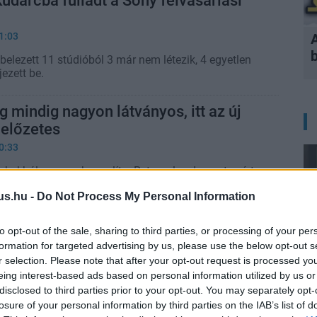
udarcba fulladt a Sony felvásárlási
1:03
elezett 11 stúdióból 3 már nem létezik, 4 egyetlen
jezett be.
 mindig nagyon látványos, itt az új
 előzetes
0:33
okokból nagyon hasonlít a Returnalre, de pont ezért
 lelkesek miatta.
us.hu -
Do Not Process My Personal Information
aros megjelenési dátuma
to opt-out of the sale, sharing to third parties, or processing of your per
4:17
formation for targeted advertising by us, please use the below opt-out s
r selection. Please note that after your opt-out request is processed y
gói epekedve várják az ismerős, brutális
eing interest-based ads based on personal information utilized by us or
 már nem kell sokat várniuk.
disclosed to third parties prior to your opt-out. You may separately opt-
losure of your personal information by third parties on the IAB’s list of