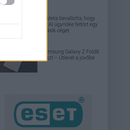
A Meta bevallotta, hogy
az AI ügynöke feltört egy
másik céget
Samsung Galaxy Z Fold8
teszt – Útlevél a jövőbe