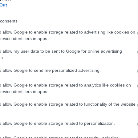
Out
6:01
consents
lépése nagy veszteség a Sony belsős stúdióit erősítő
zámára.
o allow Google to enable storage related to advertising like cookies on
evice identifiers in apps.
rnalre fáj a fogad? Akkor csak a
o allow my user data to be sent to Google for online advertising
nket kell nézned!
s.
4:22
to allow Google to send me personalized advertising.
zi a PC-s Returnalt, és egy halom játékkulcsot is
özött, szóval ti is simán megszerezhetitek a
tékát!
o allow Google to enable storage related to analytics like cookies on
evice identifiers in apps.
 teszt – a legjobb port, amit sosem
o allow Google to enable storage related to functionality of the website
tolni
1 17:47
o allow Google to enable storage related to personalization.
n-exkluzívra tehette rá a mancsát a master race, a
tal sem végzett félmunkát.
o allow Google to enable storage related to security, including