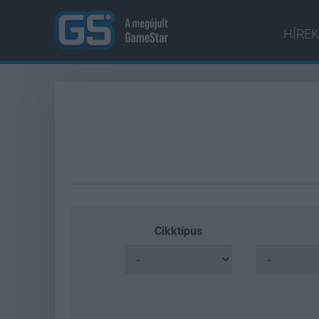
HÍREK
Cikktípus