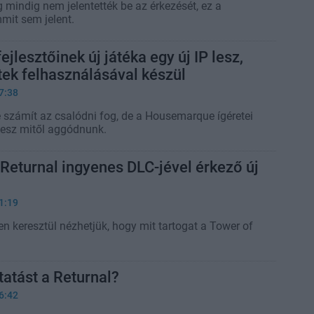
 mindig nem jelentették be az érkezését, ez a
it sem jelent.
ejlesztőinek új játéka egy új IP lesz,
etek felhasználásával készül
7:38
e számít az csalódni fog, de a Housemarque ígéretei
 lesz mitől aggódnunk.
a Returnal ingyenes DLC-jével érkező új
1:19
n keresztül nézhetjük, hogy mit tartogat a Tower of
tatást a Returnal?
6:42