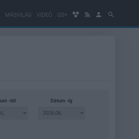
MÁSVILÁG
VIDEÓ
GS+
um -tól
Dátum -ig