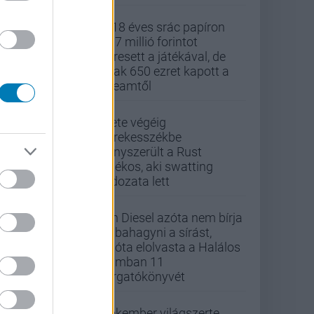
A 18 éves srác papíron
437 millió forintot
keresett a játékával, de
csak 650 ezret kapott a
Steamtől
Élete végéig
kerekesszékbe
kényszerült a Rust
játékos, aki swatting
áldozata lett
Vin Diesel azóta nem bírja
abbahagyni a sírást,
mióta elolvasta a Halálos
iramban 11
forgatókönyvét
Pókember világszerte