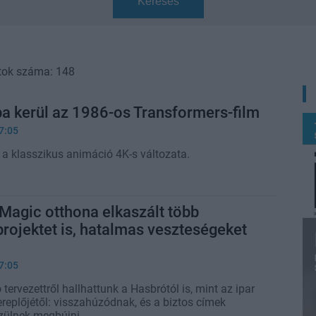
Keresés
tok száma: 148
a kerül az 1986-os Transformers-film
7:05
 a klasszikus animáció 4K-s változata.
Magic otthona elkaszált több
projektet is, hatalmas veszteségeket
7:05
ervezettről hallhattunk a Hasbrótól is, mint az ipar
replőjétől: visszahúzódnak, és a biztos címek
zülnek megbújni.