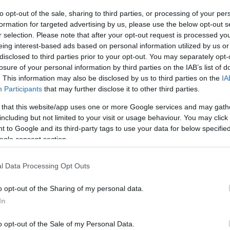
 Hippos nem hivatalos feldolgozása az a horrorfilm,
jtettük, hogy vágyunk rá.
to opt-out of the sale, sharing to third parties, or processing of your per
formation for targeted advertising by us, please use the below opt-out s
r selection. Please note that after your opt-out request is processed y
 tér vissza a Hasbro egyik
eing interest-based ads based on personal information utilized by us or
bb klasszikus társasjátéka
disclosed to third parties prior to your opt-out. You may separately opt-
5:02
losure of your personal information by third parties on the IAB’s list of
. This information may also be disclosed by us to third parties on the
IA
ezi, Allan Loeb írja a Hasbro-adaptációt.
Participants
that may further disclose it to other third parties.
 that this website/app uses one or more Google services and may gath
zér AI-t használ a saját D&D partijain
including but not limited to your visit or usage behaviour. You may click 
7:03
 to Google and its third-party tags to use your data for below specifi
ogle consent section.
rtyára nem kerül belőle a mesterséges intelligencia.
l Data Processing Opt Outs
óbálná feltámasztani a G.I. Joe
o opt-out of the Sharing of my personal data.
 a Paramount
In
7:04
o opt-out of the Sale of my Personal Data.
lhet a Hasbro játékai alapján.