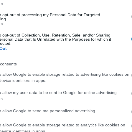
In
s & Dragons figurákkal támad a
to opt-out of processing my Personal Data for Targeted
ing.
az egyiket már most imádjuk
In
8:33
o opt-out of Collection, Use, Retention, Sale, and/or Sharing
ersonal Data that Is Unrelated with the Purposes for which it
a célközönség, de ezt a Mimicet szívesen
lected.
cra.
Out
gszerezte a Harry Potter jogait,
consents
ek a varázsvilágos Magic kártyák?
o allow Google to enable storage related to advertising like cookies on
7:41
evice identifiers in apps.
k tartani, hogy Strixhaven diákjai Roxfortba
jd.
o allow my user data to be sent to Google for online advertising
s.
olytatást kap a Baldur's Gate 3, de
to allow Google to send me personalized advertising.
an hozza el, hanem az HBO
7:40
o allow Google to enable storage related to analytics like cookies on
evice identifiers in apps.