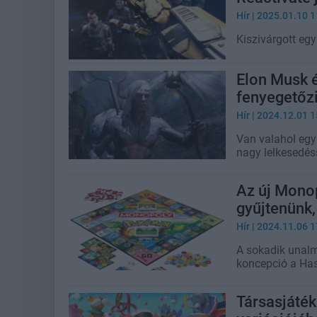
Hír
| 2025.01.10 1
Kiszivárgott eg
Elon Musk é
fenyegetőz
Hír
| 2024.12.01 1
Van valahol egy
nagy lelkesedésse
Az új Mono
gyűjtenünk,
Hír
| 2024.11.06 1
A sokadik unalm
koncepció a Has
Társasjáté