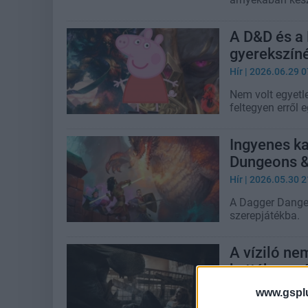
A D&D és a
gyerekszíné
Hír
| 2026.06.29 0
Nem volt egyetl
feltegyen erről 
Ingyenes ka
Dungeons &
Hír
| 2026.05.30 2
A Dagger Danger
szerepjátékba.
A víziló ne
kettéharap
Hír
| 2026.04.21 0
www.gspl