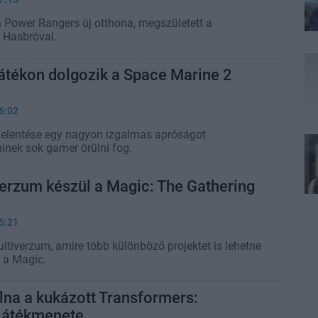
a Power Rangers új otthona, megszületett a
 Hasbróval.
átékon dolgozik a Space Marine 2
6:02
 jelentése egy nagyon izgalmas apróságot
minek sok gamer örülni fog.
erzum készül a Magic: The Gathering
5:21
ltiverzum, amire több különböző projektet is lehetne
z a Magic.
volna a kukázott Transformers:
 játékmenete