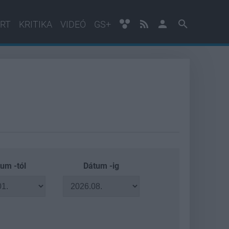
RT
KRITIKA
VIDEÓ
GS+
um -tól
Dátum -ig