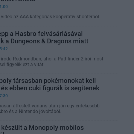
1:00
y videó az AAA kategóriás kooperatív shooterből.
pp a Hasbro felvásárlásával
ik a Dungeons & Dragons miatt
5:42
 iroda Redmondban, ahol a Pathfinder 2 írói most
l figyelik ezt a vitát.
poly társasban pokémonokat kell
 és ebben cuki figurák is segítenek
7:30
asan átfestett variáns után jön egy érdekesebb
bro és a Nintendo jóvoltából.
k készült a Monopoly mobilos