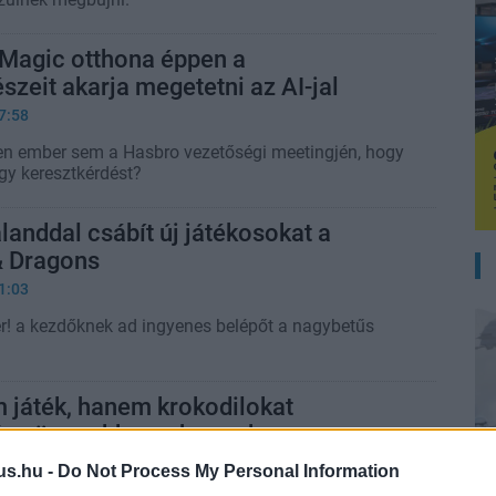
 Magic otthona éppen a
szeit akarja megetetni az AI-jal
7:58
en ember sem a Hasbro vezetőségi meetingjén, hogy
egy keresztkérdést?
landdal csábít új játékosokat a
 Dragons
1:03
! a kezdőknek ad ingyenes belépőt a nagybetűs
m játék, hanem krokodilokat
ó szörny ebben a horrorban
8:04
us.hu -
Do Not Process My Personal Information