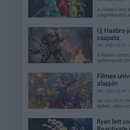
A Disney+ lesz 
megállapodás a
Új Hasbro-j
csapata
Hír
| 2025.02.21 1
A Hasbro üzleti
tartalmazott, a
Filmes univ
alapján
Hír
| 2025.02.07 1
Ha van olyan mu
építeni, akkor a
Ilyen lett 
Reactivate