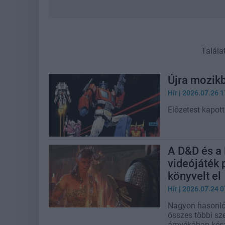
Talála
Újra mozikb
Hír
| 2026.07.26 1
Előzetest kapott
A D&D és a 
videójáték 
könyvelt el
Hír
| 2026.07.24 0
Nagyon hasonló t
összes többi sze
árnyékában kés