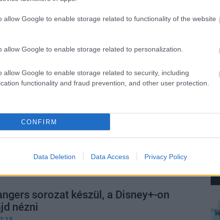
n azt jelenti, amire gondolsz.
o allow Google to enable storage related to functionality of the website
ektetői perelik a Hasbrót, amiért
 a Magic: The Gatheringet
o allow Google to enable storage related to personalization.
6:30
szerint a túlzásba vitt kártyanyomtatás hosszú
o allow Google to enable storage related to security, including
a Magic értékét.
cation functionality and fraud prevention, and other user protection.
tt, mint egy lórúgás a családi
: jön az élőszereplős My Little Pony
CONFIRM
8:34
Data Deletion
Data Access
Privacy Policy
ás játékmárkája 43 év után átlépi az animáció
it.
ngers sorozat készül, a Disney+-on
jd nézni
7:15