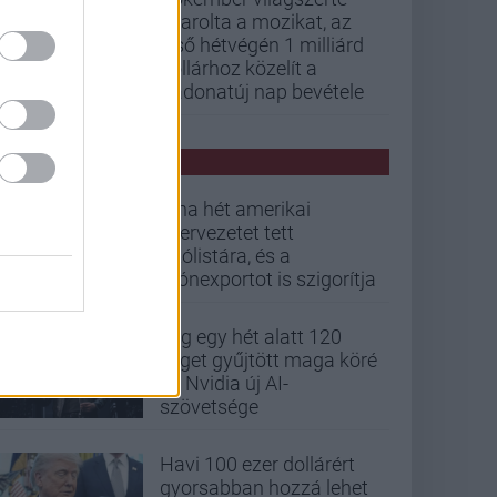
letarolta a mozikat, az
első hétvégén 1 milliárd
dollárhoz közelít a
Vadonatúj nap bevétele
PCW HÍREK
Kína hét amerikai
szervezetet tett
tiltólistára, és a
drónexportot is szigorítja
Alig egy hét alatt 120
céget gyűjtött maga köré
az Nvidia új AI-
szövetsége
Havi 100 ezer dollárért
gyorsabban hozzá lehet