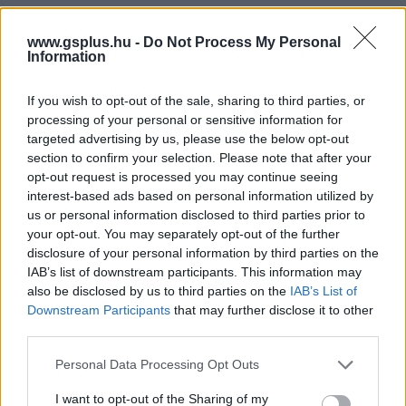
Címkék:
#magic: the gathering
#wizards of the coast
www.gsplus.hu -
Do Not Process My Personal
Information
#hasbro
If you wish to opt-out of the sale, sharing to third parties, or
processing of your personal or sensitive information for
targeted advertising by us, please use the below opt-out
section to confirm your selection. Please note that after your
opt-out request is processed you may continue seeing
interest-based ads based on personal information utilized by
us or personal information disclosed to third parties prior to
your opt-out. You may separately opt-out of the further
disclosure of your personal information by third parties on the
Hozzászólások
IAB’s list of downstream participants. This information may
also be disclosed by us to third parties on the
IAB’s List of
Downstream Participants
that may further disclose it to other
third parties.
A magyarul is Wonder Man
Please note that this website/app uses one or more Google
Personal Data Processing Opt Outs
című sorozat szinkronjában a
services and may gather and store information including but
not limited to your visit or usage behaviour. You may click to
I want to opt-out of the Sharing of my