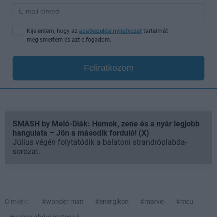
Kijelentem, hogy az
adatkezelési nyilatkozat
tartalmát
megismertem és azt elfogadom.
Feliratkozom
SMASH by Meló-Diák: Homok, zene és a nyár legjobb
hangulata – Jön a második forduló! (X)
Július végén folytatódik a balatoni strandröplabda-
sorozat.
Címkék:
#wonder man
#energikon
#marvel
#mcu