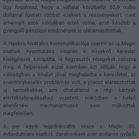
úgy fogalmaz, hogy a vállalat körülbelül 55,9 millió
dollárral fizetett többet ezekért a részvényekért, mint
amennyit azok valójában értek volna, amit később a
gyengülő pénzügyi eredmények is alátámasztottak.
A Hasbro hivatalos kommunikációja szerint az új Magic
szettek nyomtatása csupán a növekvő kereslet
kielégítését szolgálta, új fogyasztói rétegeket célozva
meg. A felperesek ezzel szemben azt állítják, hogy a
valóságban a kínálat jóval meghaladta a keresletet, az
inventorykezelés problémás volt, a piacot elárasztották
új termékekkel, ami óhatatlanul a régi kártyák
elértéktelenedéséhez vezetett, miközben a belső
ellenőrzési mechanizmusok sem működtek
megfelelően.
A per egyik legpikánsabb része a Magic 30.
évfordulójára kiadott, darabonként ezer dolláros gyűjtői