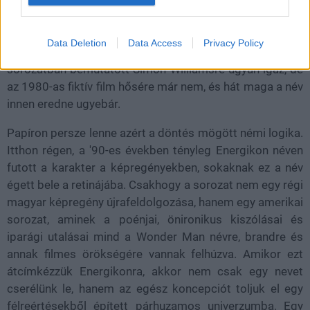
nevezik - a hivatalos sajtóközlemény szerint azért, mert
ez egyesíti a hős erejének forrását (energia) és azt, hogy
Data Deletion
Data Access
Privacy Policy
egy filmsztár (ikon). Más kérdés, hogy a filmsztár rész a
sorozatban bemutatott Simon Williamsre ugyan igaz, de
az 1980-as fiktív film hősére már nem, és hát maga a név
innen eredne ugyebár.
Papíron persze lenne azért a döntés mögött némi logika.
Itthon régen, a '90-es években tényleg Energikon néven
futott a karakter a képregényekben, sokaknak ez a név
égett bele a retinájába. Csakhogy a sorozat nem egy régi
magyar képregény újrafeldolgozása, hanem egy amerikai
sorozat, aminek a poénjai, önironikus kiszólásai és
iparági utalásai mind a Wonder Man névre, brandre és
annak filmes örökségére vannak felhúzva. Amikor ezt
átcímkézzük Energikonra, akkor nem csak egy nevet
cserélünk le, hanem az egész koncepciót toljuk el egy
félreértésekből épített párhuzamos univerzumba. Egy