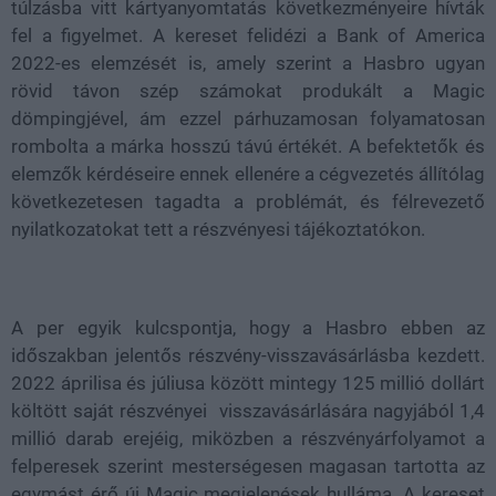
túlzásba vitt kártyanyomtatás következményeire hívták
fel a figyelmet. A kereset felidézi a Bank of America
2022-es elemzését is, amely szerint a Hasbro ugyan
rövid távon szép számokat produkált a Magic
dömpingjével, ám ezzel párhuzamosan folyamatosan
rombolta a márka hosszú távú értékét. A befektetők és
elemzők kérdéseire ennek ellenére a cégvezetés állítólag
következetesen tagadta a problémát, és félrevezető
nyilatkozatokat tett a részvényesi tájékoztatókon.
A per egyik kulcspontja, hogy a Hasbro ebben az
időszakban jelentős részvény-visszavásárlásba kezdett.
2022 áprilisa és júliusa között mintegy 125 millió dollárt
költött saját részvényei visszavásárlására nagyjából 1,4
millió darab erejéig, miközben a részvényárfolyamot a
felperesek szerint mesterségesen magasan tartotta az
egymást érő új Magic megjelenések hulláma. A kereset