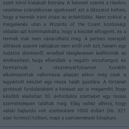
szett körül kialakult botrány. A kereset szerint a Hasbro
vezetése szándékosan igyekezett azt a látszatot kelteni,
hogy a termék iránt óriási az érdeklődés. Nem sokkal a
megjelenés után a Wizards of the Coast közösségi
oldalán azt kommunikálta, hogy a készlet elfogyott, és a
termék már nem vásárolható meg. A perben szereplő
állítások szerint valójában nem erről volt szó, hanem egy
tudatos döntésről, amellyel ideiglenesen leállították az
értékesítést, hogy elkerüljék a negatív visszhangot, és
fenntartsák a részvényárfolyamot. Korábbi
alkalmazottak vallomásai alapján ekkor még csak a
legyártott készlet egy része talált gazdára. A történet
groteszk fordulataként a kereset azt is megemlíti, hogy
később eladatlan 30. évfordulós szetteket egy texasi
szeméttelepen találtak meg. Elég nehéz elhinni, hogy
valaki hajlandó volt szettenként 1000 dollárt (kb. 321
ezer forintot) költeni, majd a szerzeményét kihajítani.