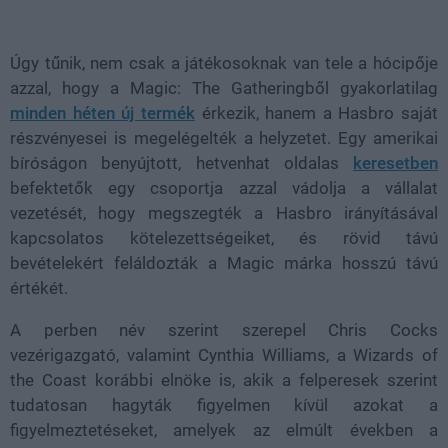
Loaded
:
Unmute
37.84%
Úgy tűnik, nem csak a játékosoknak van tele a hócipője
azzal, hogy a Magic: The Gatheringből gyakorlatilag
minden héten új termék
érkezik, hanem a Hasbro saját
részvényesei is megelégelték a helyzetet. Egy amerikai
bíróságon benyújtott, hetvenhat oldalas
keresetben
befektetők egy csoportja azzal vádolja a vállalat
vezetését, hogy megszegték a Hasbro irányításával
kapcsolatos kötelezettségeiket, és rövid távú
bevételekért feláldozták a Magic márka hosszú távú
értékét.
A perben név szerint szerepel Chris Cocks
vezérigazgató, valamint Cynthia Williams, a Wizards of
the Coast korábbi elnöke is, akik a felperesek szerint
tudatosan hagyták figyelmen kívül azokat a
figyelmeztetéseket, amelyek az elmúlt években a