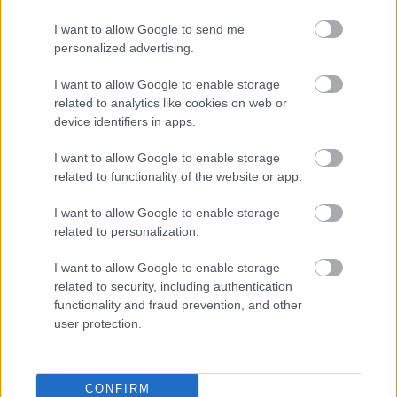
nyolcvanas évekbeli szuperhősfilm újraértelmezése - ez
a sorozat címében is szereplő Wonder Man, amelynek a
I want to allow Google to send me
personalized advertising.
főhőse is nyilván nem más, mint maga Wonder Man.
Minden egyszerű és világos, nem? Nos, nem.
I want to allow Google to enable storage
related to analytics like cookies on web or
device identifiers in apps.
I want to allow Google to enable storage
related to functionality of the website or app.
I want to allow Google to enable storage
related to personalization.
I want to allow Google to enable storage
related to security, including authentication
functionality and fraud prevention, and other
user protection.
A magyar szinkronban ugyanis bár a sorozat címe
továbbra is Wonder Man maradt, a szériában bemutatott
CONFIRM
fiktív szuperhősfilmet és annak főhősét is Energikonnak