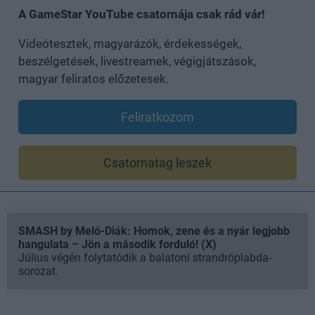
A GameStar YouTube csatornája csak rád vár!
Videótesztek, magyarázók, érdekességek,
beszélgetések, livestreamek, végigjátszások,
magyar feliratos előzetesek.
Feliratkozom
Csatornatag leszek
SMASH by Meló-Diák: Homok, zene és a nyár legjobb
hangulata – Jön a második forduló! (X)
Július végén folytatódik a balatoni strandröplabda-
sorozat.