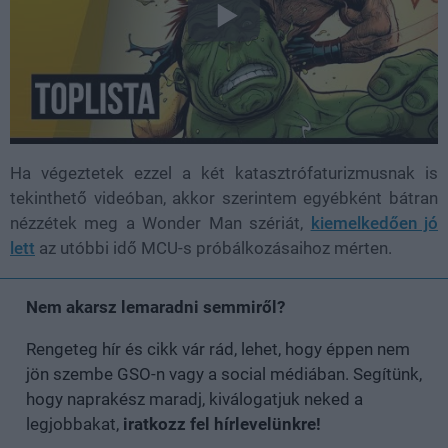
Ha végeztetek ezzel a két katasztrófaturizmusnak is
tekinthető videóban, akkor szerintem egyébként bátran
nézzétek meg a Wonder Man szériát,
kiemelkedően jó
lett
az utóbbi idő MCU-s próbálkozásaihoz mérten.
Nem akarsz lemaradni semmiről?
Rengeteg hír és cikk vár rád, lehet, hogy éppen nem
jön szembe GSO-n vagy a social médiában. Segítünk,
hogy naprakész maradj, kiválogatjuk neked a
legjobbakat,
iratkozz fel hírlevelünkre!