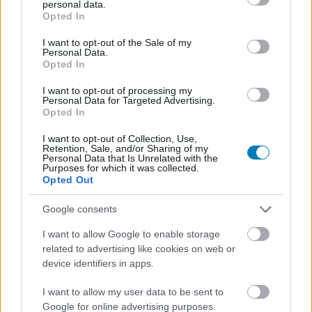
personal data.
főhőst és annak fiktív filmjét is
grant or deny consent to Google and its third-party tags to
Opted In
use your data for below specified purposes in below Google
átnevezték, de miért?
consent section.
I want to opt-out of the Sale of my
Personal Data.
Opted In
Csirke
|
2026 január 28. 17:37
I want to opt-out of processing my
Personal Data for Targeted Advertising.
Opted In
A Wonder Man sorozat egy Energikon nevű
I want to opt-out of Collection, Use,
szuperhősről szól, hát mi nem világos itt?
Retention, Sale, and/or Sharing of my
Personal Data that Is Unrelated with the
Purposes for which it was collected.
Loaded
:
Unmute
Opted Out
21.44%
Google consents
Van az a pont, amikor az ember már nem is ideges, csak
legyint és csendben nézi, ahogy a lokalizációs logika
I want to allow Google to enable storage
teljesen önálló életre kel, és elindul egy olyan irányba,
related to advertising like cookies on web or
device identifiers in apps.
ahonnan nincs visszaút. A Wonder Man sorozat
alaphelyzete amúgy is elég meta: a főhős egy színész,
I want to allow my user data to be sent to
aki egy olyan remake főszerepére pályázik, ami egy fiktív,
Google for online advertising purposes.