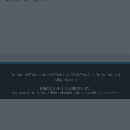
#yahya abdul mateen ii
ComputerTrends.hu
|
GSPlus.hu
|
PCWPlus.hu
|
Puliwood.hu
|
Zoldpalya.hu
Kiadó:
BDPST Business Kft.
Impresszum
-
Adatvédelmi elveink
-
Hozzászólások kezelése