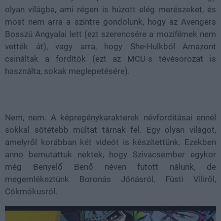
olyan világba, ami régen is húzott elég merészeket, és
most nem arra a szintre gondolunk, hogy az Avengers
Bosszú Angyalai lett (ezt szerencsére a mozifilmek nem
vették át), vagy arra, hogy She-Hulkból Amazont
csináltak a fordítók (ezt az MCU-s tévésorozat is
használta, sokak meglepetésére).
Nem, nem. A képregénykarakterek névfordításai ennél
sokkal sötétebb múltat tárnak fel. Egy olyan világot,
amelyről korábban két videót is készítettünk. Ezekben
anno bemutattuk nektek, hogy Szivacsember egykor
még Benyelő Benő néven futott nálunk, de
megemlékeztünk Boronás Jónásról, Füsti Viliről,
Cókmókusról.