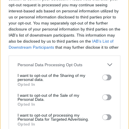
opt-out request is processed you may continue seeing
interest-based ads based on personal information utilized by
us or personal information disclosed to third parties prior to
Valaki állítsa meg Jimothyt, mielőtt beszivárog az
your opt-out. You may separately opt-out of the further
összes játékunkba!
disclosure of your personal information by third parties on the
Hír
| 2026.07.21 07:50
IAB’s list of downstream participants. This information may
Az internet beleszeretett a kis mosómedvébe, aki nincs
also be disclosed by us to third parties on the
IAB’s List of
messze attól, hogy a World of Warcraftba, és a RuneScape-
Downstream Participants
that may further disclose it to other
be is bekerülhessen.
third parties.
Please note that this website/app uses one or more Google
Personal Data Processing Opt Outs
services and may gather and store information including but
not limited to your visit or usage behaviour. You may click to
I want to opt-out of the Sharing of my
personal data.
grant or deny consent to Google and its third-party tags to
Opted In
use your data for below specified purposes in below Google
consent section.
I want to opt-out of the Sale of my
Personal Data.
Opted In
I want to opt-out of processing my
Personal Data for Targeted Advertising.
Opted In