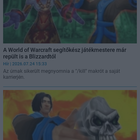
A World of Warcraft segítőkész játékmestere már
repült is a Blizzardtól
Hír
| 2026.07.24 15:33
Az úrnak sikerült megnyomnia a "/kill" makrót a saját
karrierjén.