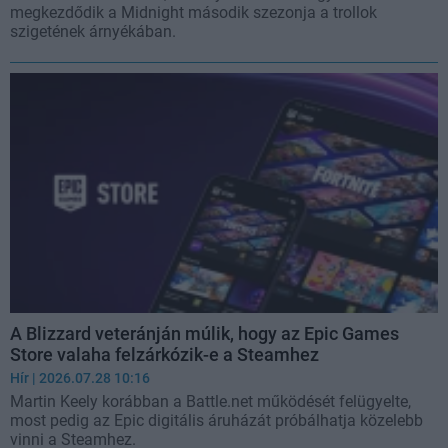
megkezdődik a Midnight második szezonja a trollok
szigetének árnyékában.
A Blizzard veteránján múlik, hogy az Epic Games
Store valaha felzárkózik-e a Steamhez
Hír
| 2026.07.28 10:16
Martin Keely korábban a Battle.net működését felügyelte,
most pedig az Epic digitális áruházát próbálhatja közelebb
vinni a Steamhez.