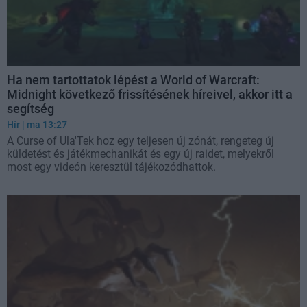
Ha nem tartottatok lépést a World of Warcraft:
Midnight következő frissítésének híreivel, akkor itt a
segítség
Hír
| ma 13:27
A Curse of Ula'Tek hoz egy teljesen új zónát, rengeteg új
küldetést és játékmechanikát és egy új raidet, melyekről
most egy videón keresztül tájékozódhattok.