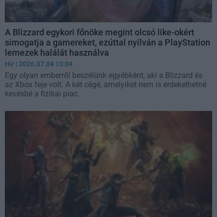
A Blizzard egykori főnöke megint olcsó like-okért
simogatja a gamereket, ezúttal nyilván a PlayStation
lemezek halálát használva
Hír
| 2026.07.04 13:04
Egy olyan emberről beszélünk egyébként, aki a Blizzard és
az Xbox feje volt. A két cégé, amelyiket nem is érdekelhetné
kevésbé a fizikai piac.