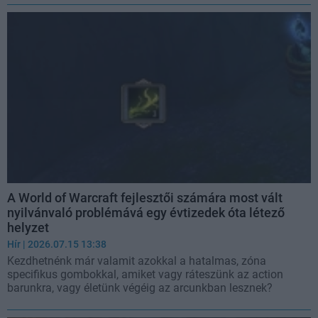
A World of Warcraft fejlesztői számára most vált
nyilvánvaló problémává egy évtizedek óta létező
helyzet
Hír
| 2026.07.15 13:38
Kezdhetnénk már valamit azokkal a hatalmas, zóna
specifikus gombokkal, amiket vagy ráteszünk az action
barunkra, vagy életünk végéig az arcunkban lesznek?