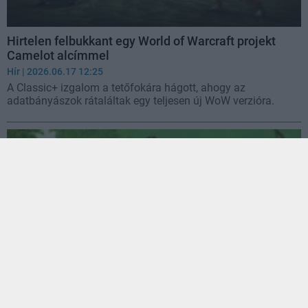
Hirtelen felbukkant egy World of Warcraft projekt
Camelot alcímmel
Hír
| 2026.06.17 12:25
A Classic+ izgalom a tetőfokára hágott, ahogy az
adatbányászok rátaláltak egy teljesen új WoW verzióra.