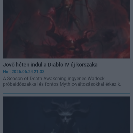
Jövő héten indul a Diablo IV új korszaka
Hír
| 2026.06.24 21:33
A Season of Death Awakening ingyenes Warlock-
próbaidőszakkal és fontos Mythic-változásokkal érkezik.