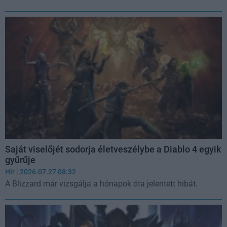
Saját viselőjét sodorja életveszélybe a Diablo 4 egyik
gyűrűje
Hír
| 2026.07.27 08:32
A Blizzard már vizsgálja a hónapok óta jelentett hibát.