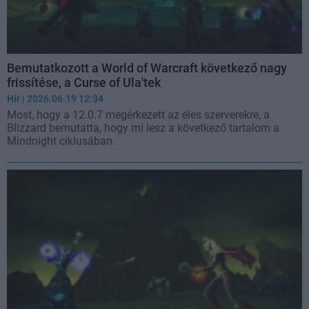
Bemutatkozott a World of Warcraft következő nagy
frissítése, a Curse of Ula'tek
Hír
| 2026.06.19 12:34
Most, hogy a 12.0.7 megérkezett az éles szerverekre, a
Blizzard bemutatta, hogy mi lesz a következő tartalom a
Mindnight ciklusában.