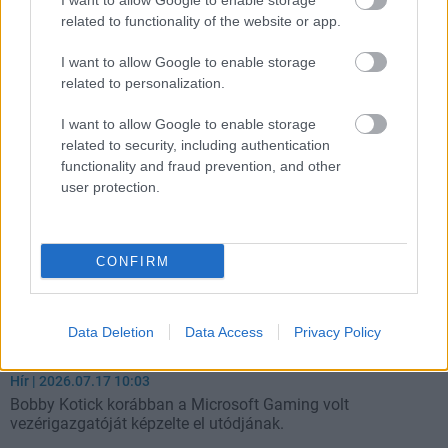
I want to allow Google to enable storage
Végre megkaptam azt, amire a játék megjelenése óta
related to functionality of the website or app.
vágytam, és most elveszik tőlem.
I want to allow Google to enable storage
related to personalization.
I want to allow Google to enable storage
related to security, including authentication
functionality and fraud prevention, and other
user protection.
CONFIRM
Data Deletion
Data Access
Privacy Policy
Phil Spencer lehetett volna Bobby Kotick utódja az
Activisionnél, és valahol végül az is lett
Hír
| 2026.07.17 10:03
Bobby Kotick korábban a Microsoft Gaming volt
vezérigazgatóját képzelte el utódjának.