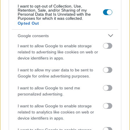
I want to opt-out of Collection, Use,
A Diablo IV mától lehetne Diablo III is, annyira
Retention, Sale, and/or Sharing of my
megpiszkálta a Blizzard a loot rendszert
Personal Data that Is Unrelated with the
Purposes for which it was collected.
Hír
| 2026.07.18 17:08
Opted Out
A pokolba, már megint?!
Google consents
I want to allow Google to enable storage
related to advertising like cookies on web or
device identifiers in apps.
I want to allow my user data to be sent to
Google for online advertising purposes.
I want to allow Google to send me
personalized advertising.
I want to allow Google to enable storage
related to analytics like cookies on web or
A Blizzard leállítja a kedvenc Overwatch módom
device identifiers in apps.
támogatását, nem jönnek új tartalmak
Hír
| 2026.07.17 15:04