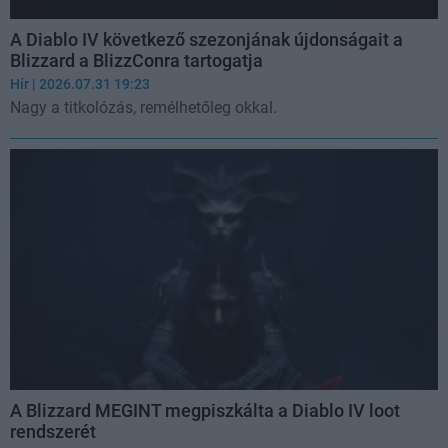
A Diablo IV következő szezonjának újdonságait a
Blizzard a BlizzConra tartogatja
Hír
| 2026.07.31 19:23
Nagy a titkolózás, remélhetőleg okkal.
A Blizzard MEGINT megpiszkálta a Diablo IV loot
rendszerét