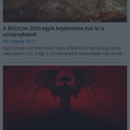
A BlizzCon 2026 egyik bejelentése már ki is
szivároghatott
Hír
| tegnap 13:11
Egy hónap van már csak hátra a BlizzCon nyitásáig, de ez
nem jelenti azt, hogy a szivárogtatók türelmesen várnának.