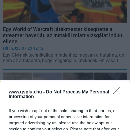
Egy World of Warcraft játékmester kisegítette a
streamer haverját, az instakill miatt vizsgálat indult
ellene
Hír
| 2026.07.23 12:12
Egy GM-nek technikailag mindenhez megvan a hatalma, de
nem az a feladata, hogy megoldja a játékosok kihívásait.
www.gsplus.hu -
Do Not Process My Personal
Information
If you wish to opt-out of the sale, sharing to third parties, or
processing of your personal or sensitive information for
targeted advertising by us, please use the below opt-out
section to confirm your selection. Please note that after your