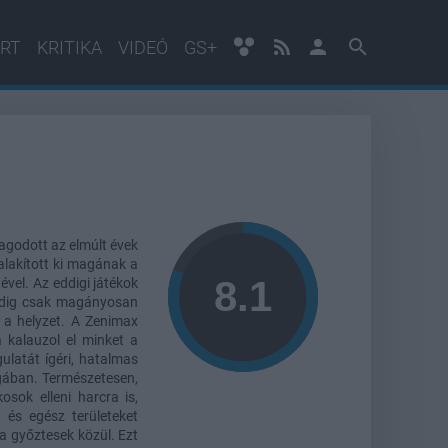
RT
KRITIKA
VIDEÓ
GS+
dagodott az elmúlt évek
alakított ki magának a
vel. Az eddigi játékok
indig csak magányosan
 a helyzet. A Zenimax
 kalauzol el minket a
gulatát ígéri, hatalmas
ágában. Természetesen,
sok elleni harcra is,
 és egész területeket
a győztesek közül. Ezt