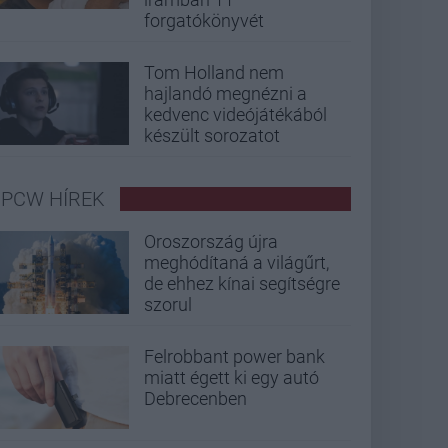
forgatókönyvét
Tom Holland nem
hajlandó megnézni a
kedvenc videójátékából
készült sorozatot
PCW HÍREK
Oroszország újra
meghódítaná a világűrt,
de ehhez kínai segítségre
szorul
Felrobbant power bank
miatt égett ki egy autó
Debrecenben