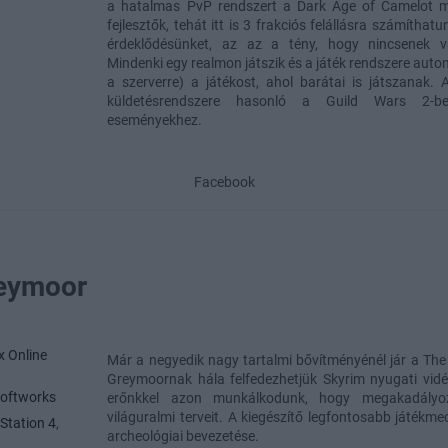
a hatalmas PvP rendszert a Dark Age of Camelot mi
fejlesztők, tehát itt is 3 frakciós felállásra számíthat
érdeklődésünket, az az a tény, hogy nincsenek vá
Mindenki egy realmon játszik és a játék rendszere auto
a szerverre) a játékost, ahol barátai is játszanak. A
küldetésrendszere hasonló a Guild Wars 2-be
eseményekhez.
Facebook
reymoor
 Online
Már a negyedik nagy tartalmi bővítményénél jár a The E
Greymoornak hála felfedezhetjük Skyrim nyugati vid
oftworks
erőnkkel azon munkálkodunk, hogy megakadályo
világuralmi terveit. A kiegészítő legfontosabb játékm
Station 4
,
archeológiai bevezetése.