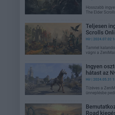
Hosszabb ingyen
The Elder Scroll
Teljesen in
Scrolls Onl
Hír
| 2024.07.02 1
Tamriel kalando
vágni a ZeniMax
Ingyen oszt
hátast az Nv
Hír
| 2024.05.31 1
Tízéves a ZeniM
ünneplésbe pedig
Bemutatkozo
Road kiegés