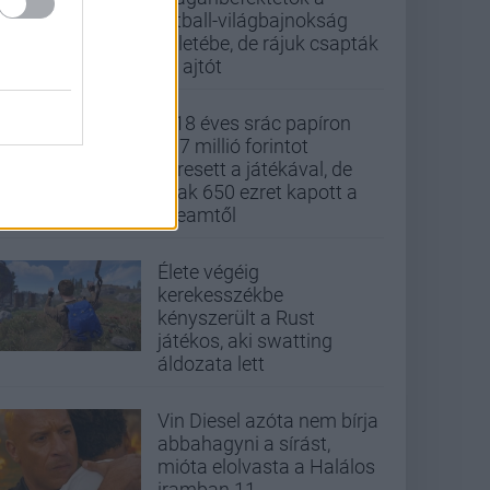
futball-világbajnokság
üzletébe, de rájuk csapták
az ajtót
A 18 éves srác papíron
437 millió forintot
keresett a játékával, de
csak 650 ezret kapott a
Steamtől
Élete végéig
kerekesszékbe
kényszerült a Rust
játékos, aki swatting
áldozata lett
Vin Diesel azóta nem bírja
abbahagyni a sírást,
mióta elolvasta a Halálos
iramban 11