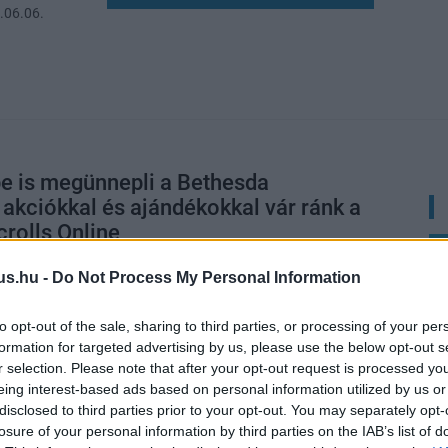
.06.06.
e is megünnepli a Bethesda
, akciókkal és ajándékokkal vár ránk a
crolls Online
9:20
us.hu -
Do Not Process My Personal Information
api csákó fel, két kaland között hagyjunk helyet az
to opt-out of the sale, sharing to third parties, or processing of your per
formation for targeted advertising by us, please use the below opt-out s
 Scrolls Online rajongói a játék
r selection. Please note that after your opt-out request is processed y
ettegnek, a rendező most tisztázta a
eing interest-based ads based on personal information utilized by us or
disclosed to third parties prior to your opt-out. You may separately opt-
losure of your personal information by third parties on the IAB’s list of
0:07