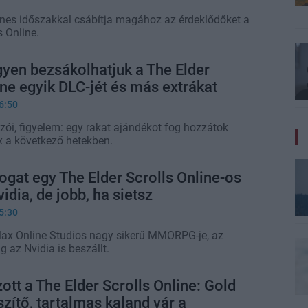
es időszakkal csábítja magához az érdeklődőket a
s Online.
gyen bezsákolhatjuk a The Elder
ine egyik DLC-jét és más extrákat
6:50
zói, figyelem: egy rakat ajándékot fog hozzátok
 a következő hetekben.
ogat egy The Elder Scrolls Online-os
idia, de jobb, ha sietsz
5:30
ax Online Studios nagy sikerű MMORPG-je, az
 az Nvidia is beszállt.
tt a The Elder Scrolls Online: Gold
zítő, tartalmas kaland vár a