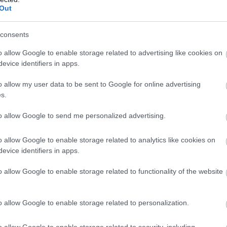
tések miatt változik meg a The Elder
Out
ine
2:32
consents
rint régóta készültek az új szezonális modellre.
o allow Google to enable storage related to advertising like cookies on
evice identifiers in apps.
átvariálják a The Elder Scrolls Online
lyamát, a közösségnek aggályai
o allow my user data to be sent to Google for online advertising
s.
7:56
to allow Google to send me personalized advertising.
lyait mondjuk annyival össze is tudjuk foglalni,
s.
o allow Google to enable storage related to analytics like cookies on
evice identifiers in apps.
rolls Online sorban kapja az új
o allow Google to enable storage related to functionality of the website
, sokan közben azt se tudják, hogy
e már
o allow Google to enable storage related to personalization.
2:02
 kint a Bethesda MMORPG-je, de létezésének ténye
o allow Google to enable storage related to security, including