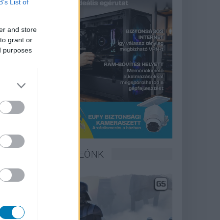
B’s List of
er and store
to grant or
ed purposes
LEGFRISSEBB VIDEÓNK