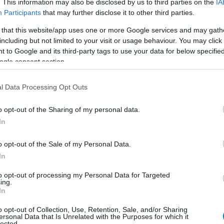
. This information may also be disclosed by us to third parties on the
IA
ás és a tartalmi folyamot érintő változások miatt
Participants
that may further disclose it to other third parties.
borús lett a hangulat, mintha csak a világ
 that this website/app uses one or more Google services and may gath
k.
including but not limited to your visit or usage behaviour. You may click 
 to Google and its third-party tags to use your data for below specifi
z Elder Scrolls Online magyar
ogle consent section.
 senkit nem bocsátanak el
0:02
l Data Processing Opt Outs
s-ből Zenimax Online Studios Hungaryvé
o opt-out of the Sharing of my personal data.
t teljes marad és folytatják a munkát.
In
mas MMORPG, annak minden
o opt-out of the Sale of my Personal Data.
vel lehet a tiétek ingyen
In
7:37
to opt-out of processing my Personal Data for Targeted
molyabb előfizetést sem kell leszurkolnotok ahhoz,
ing.
he Elder Scrolls Online gyűjteményt
In
k.
o opt-out of Collection, Use, Retention, Sale, and/or Sharing
ersonal Data that Is Unrelated with the Purposes for which it
lected.