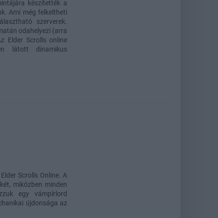
ntájára készítették a
unk. Ami még felkeltheti
lasztható szerverek.
matán odahelyezi (arra
z Elder Scrolls online
n látott dinamikus
lder Scrolls Online. A
ékét, miközben minden
zzuk egy vámpírlord
echanikai újdonsága az