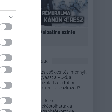
A korszak, amikor Palpatine szinte
bármit megtehetett
LEGOLVASOTTABBAK
Rezsicsökkentés: mennyit
fogyaszt a PC-d, a
konzolod és a többi
elektronikai eszközöd?
Majdnem
belekóstolhattak a
magánbefektetők a