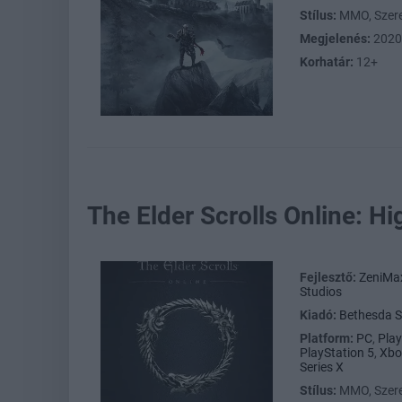
Stílus:
MMO, Szere
Megjelenés:
2020
Korhatár:
12+
The Elder Scrolls Online: Hi
Fejlesztő:
ZeniMax
Studios
Kiadó:
Bethesda S
Platform:
PC
,
Play
PlayStation 5
,
Xbo
Series X
Stílus:
MMO, Szere