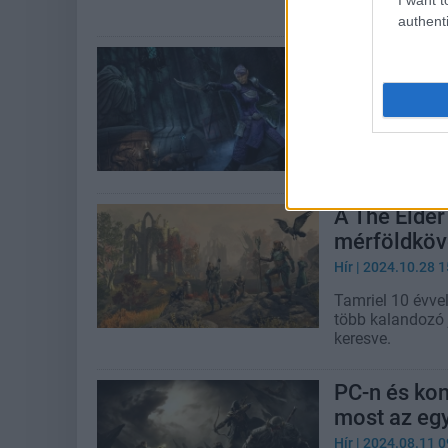
még így is elmeg
authenti
A The Elder
védte a játé
Hír
| 2024.11.05 1
A játék narratív
felháborodást.
A The Elder
mérföldköv
Hír
| 2024.10.28 1
Tamriel 10 évvel
több kalandozó 
keresve.
PC-n és kon
most az eg
Hír
| 2024.08.11 0