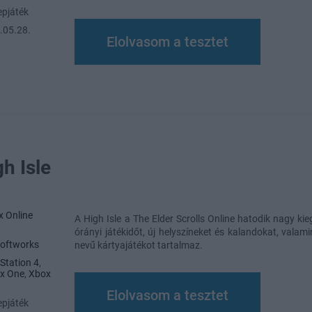
pjáték
.05.28.
Elolvasom a tesztet
gh Isle
 Online
A High Isle a The Elder Scrolls Online hatodik nagy kie
órányi játékidőt, új helyszíneket és kalandokat, valami
oftworks
nevű kártyajátékot tartalmaz.
Station 4
,
x One
,
Xbox
Elolvasom a tesztet
pjáték