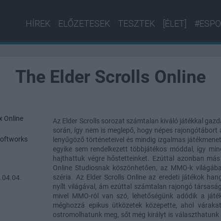
HÍREK
ELŐZETESEK
TESZTEK
[ÉLET]
#ESPO
The Elder Scrolls Online
 Online
Az Elder Scrolls sorozat számtalan kiváló játékkal gaz
során, így nem is meglepő, hogy népes rajongótábort 
oftworks
lenyűgöző történeteivel és mindig izgalmas játékmeneté
egyike sem rendelkezett többjátékos móddal, így m
hajthattuk végre hőstetteinket. Ezúttal azonban más
Online Studiosnak köszönhetően, az MMO-k világába
széria. Az Elder Scrolls Online az eredeti játékok han
.04.04.
nyílt világával, ám ezúttal számtalan rajongó társas
mivel MMO-ról van szó, lehetőségünk adódik a játéko
méghozzá epikus ütközetek közepette, ahol várakat
ostromolhatunk meg, sőt még királyt is választhatunk 