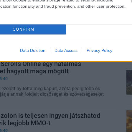
y a rajongók füle mellett.
cation functionality and fraud prevention, and other user protection.
 Scrolls Online nem-bináris karakterét
k fejlesztője
CONFIRM
5:10
 rendezője teljesen alaptalannak érzi az egész
Data Deletion
Data Access
Privacy Policy
 Scrolls Online egy hatalmas
et hagyott maga mögött
5:40
 ezelőtt nyitotta meg kapuit, azóta pedig több és
járja annak földjeit dicsőséget és szövetségeseket
zolon is teljesen ingyen játszhatod
yik legjobb MMO-t
9:40