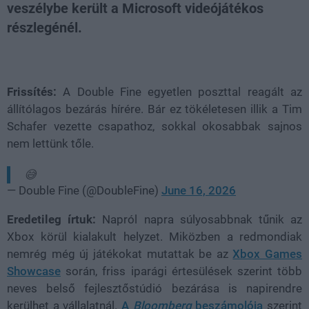
veszélybe került a Microsoft videójátékos
részlegénél.
Loaded
:
Unmute
100.00%
Frissítés:
A Double Fine egyetlen poszttal reagált az
állítólagos bezárás hírére. Bár ez tökéletesen illik a Tim
Schafer vezette csapathoz, sokkal okosabbak sajnos
nem lettünk tőle.
😅
— Double Fine (@DoubleFine)
June 16, 2026
Eredetileg írtuk:
Napról napra súlyosabbnak tűnik az
Xbox körül kialakult helyzet. Miközben a redmondiak
nemrég még új játékokat mutattak be az
Xbox Games
Showcase
során, friss iparági értesülések szerint több
neves belső fejlesztőstúdió bezárása is napirendre
kerülhet a vállalatnál.
A
Bloomberg
beszámolója
szerint