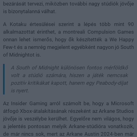
bezárását tervezi, miközben további nagy stúdiók jövője
is bizonytalanná válhat.
A Kotaku értesülései szerint a lépés több mint 90
alkalmazottat érinthet, a montreali Compulsion Games
onnan lehet ismerős, hogy ők készítették a
We Happy
Few-t
és a nemrég megjelent egyébként nagyon jó
South
of Midnightot is.
A South of Midnight különösen fontos mérföldkő
volt a stúdió számára, hiszen a játék nemcsak
pozitív kritikákat kapott, hanem egy Peabody-díjat
is nyert.
Az Insider Gaming arról számolt be, hogy a Microsoft
átfogó Xbox-átalakításának részeként az
Arkane Studios
jövője is veszélybe kerülhet. Egyelőre nem világos, hogy
a jelentés pontosan melyik Arkane-stúdióra vonatkozik,
de már nincs sok, mert az Arkane Austin 2024-ben már