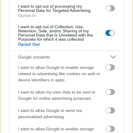
adhat arra is, hogy miért kerültek veszélybe olyan
I want to opt-out of processing my
stúdiók, amelyek alkotásai elsősorban kritikai sikereket
Personal Data for Targeted Advertising.
értek el, de nem váltak tömeges eladásokat produkáló
Opted In
slágerekké.
I want to opt-out of Collection, Use,
Retention, Sale, and/or Sharing of my
Personal Data that Is Unrelated with the
A pletykák szerint a Microsoft még
radikálisabb
Purposes for which it was collected.
lépéseket
is mérlegel. Felmerült annak lehetősége, hogy
Opted Out
az Xbox a jövőben különálló leányvállalatként vagy
Google consents
vegyesvállalati formában működjön tovább, ami
alapjaiban alakíthatná át a részleg jelenlegi
I want to allow Google to enable storage
működését. Egyelőre sem a Microsoft, sem az érintett
related to advertising like cookies on web or
stúdiók nem kommentálták hivatalosan az
device identifiers in apps.
értesüléseket. Az azonban világosan látszik, hogy az
I want to allow my user data to be sent to
Xbox történetének egyik legnehezebb időszakát éli, és a
Google for online advertising purposes.
következő hetekben meghozott döntések hosszú évekre
meghatározhatják a márka jövőjét.
I want to allow Google to send me
personalized advertising.
I want to allow Google to enable storage