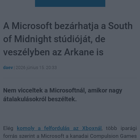
A Microsoft bezárhatja a South
of Midnight stúdióját, de
veszélyben az Arkane is
daev
|
2026 június 15. 20:33
Nem vicceltek a Microsoftnál, amikor nagy
átalakulásokról beszéltek.
Loaded
:
Unmute
81.69%
Elég
komoly a felfordulás az Xboxnál
, több iparági
forrás szerint a Microsoft a kanadai
Compulsion Games