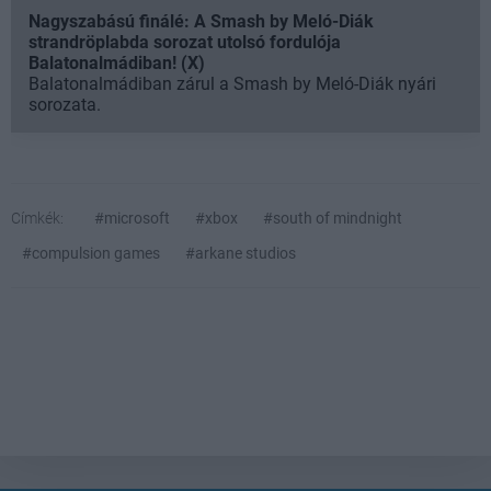
Nagyszabású finálé: A Smash by Meló-Diák
strandröplabda sorozat utolsó fordulója
Balatonalmádiban! (X)
Balatonalmádiban zárul a Smash by Meló-Diák nyári
sorozata.
Címkék:
#microsoft
#xbox
#south of mindnight
#compulsion games
#arkane studios