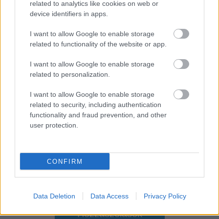
Nagyszabású finálé: A Smash by Meló-Diák
related to analytics like cookies on web or
strandröplabda sorozat utolsó fordulója
device identifiers in apps.
Balatonalmádiban! (X)
Balatonalmádiban zárul a Smash by Meló-Diák nyári
I want to allow Google to enable storage
sorozata.
related to functionality of the website or app.
I want to allow Google to enable storage
related to personalization.
Címkék:
#microsoft
#xbox
#stúdióbezárás
#pletyka
I want to allow Google to enable storage
related to security, including authentication
#compulsion games
#double fine
#ninja theory
functionality and fraud prevention, and other
user protection.
CONFIRM
Data Deletion
Data Access
Privacy Policy
Hozzászólások