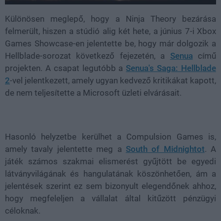
Különösen meglepő, hogy a Ninja Theory bezárása
felmerült, hiszen a stúdió alig két hete, a június 7-i Xbox
Games Showcase-en jelentette be, hogy már dolgozik a
Hellblade-sorozat következő fejezetén, a
Senua
című
projekten. A csapat legutóbb a
Senua's Saga: Hellblade
2
-vel jelentkezett, amely ugyan kedvező kritikákat kapott,
de nem teljesítette a Microsoft üzleti elvárásait.
Hasonló helyzetbe kerülhet a Compulsion Games is,
amely tavaly jelentette meg a
South of Midnightot
. A
játék számos szakmai elismerést gyűjtött be egyedi
látványvilágának és hangulatának köszönhetően, ám a
jelentések szerint ez sem bizonyult elegendőnek ahhoz,
hogy megfeleljen a vállalat által kitűzött pénzügyi
céloknak.