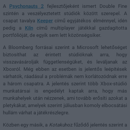
A
Psychonauts 2
fejlesztőjeként ismert Double Fine
szintén a veszélyeztetett stúdiók között szerepel. A
csapat tavalya
Keeper
című egyjátékos élménnyel, idén
pedig a
Kiln
című multiplayer játékkal gazdagította
portfólióját, de egyik sem lett közönségsiker.
A Bloomberg forrásai szerint a Microsoft lehetőséget
biztosíthat az érintett stúdióknak arra, hogy
visszavásárolják függetlenségüket, és leváljanak az
Xboxról. Még ebben az esetben is jelentős leépítések
várhatók, ráadásul a problémák nem korlátozódnak erre
a három csapatra. A jelentés szerint több Xbox-stúdió
munkatársai is engedélyt kaptak arra, hogy más
munkahelyek után nézzenek, ami tovább erősíti azokat a
pletykákat, amelyek szerint júliusban komoly elbocsátási
hullám várhat a játékrészlegre.
Közben egy másik, a
Kotaku
hoz fűződő jelentés szerint a