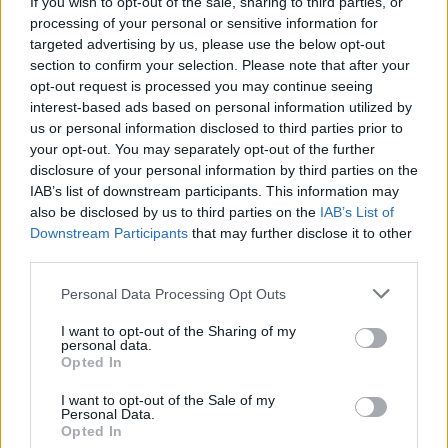
If you wish to opt-out of the sale, sharing to third parties, or
játékrészlegén belül.
processing of your personal or sensitive information for
targeted advertising by us, please use the below opt-out
Különösen kellemetlen helyzet ez a Microsoft számára
section to confirm your selection. Please note that after your
annak fényében, hogy az elmúlt években
opt-out request is processed you may continue seeing
interest-based ads based on personal information utilized by
rekordösszegeket költött felvásárlásokra. A vállalat
us or personal information disclosed to third parties prior to
2021-ben 7,5 milliárd dollárért szerezte meg a ZeniMax
your opt-out. You may separately opt-out of the further
Mediát, majd 2023-ban 68,7 milliárd dollárért
disclosure of your personal information by third parties on the
felvásárolta az Activision Blizzardot is. Az akkori
IAB’s list of downstream participants. This information may
stratégia célja az volt, hogy az Xbox tartalomkínálata
also be disclosed by us to third parties on the
IAB’s List of
jelentősen megerősödjön, a mostani hírek azonban arra
Downstream Participants
that may further disclose it to other
third parties.
utalnak, hogy a befektetések nem hozták meg a remélt
eredményeket.
Please note that this website/app uses one or more Google
Personal Data Processing Opt Outs
services and may gather and store information including but
Iparági források szerint a Microsoft a jövőben sokkal
not limited to your visit or usage behaviour. You may click to
I want to opt-out of the Sharing of my
personal data.
inkább a legnagyobb franchise-okra koncentrálhat. A
grant or deny consent to Google and its third-party tags to
Opted In
use your data for below specified purposes in below Google
Halo, a The Elder Scrolls és más kiemelt márkák
consent section.
várhatóan elsőbbséget élveznek majd a kisebb,
I want to opt-out of the Sale of my
Personal Data.
kísérletezőbb projektekhez képest. Ez magyarázatot
Opted In