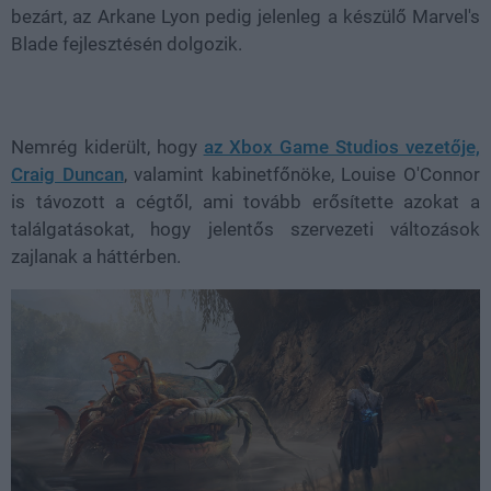
bezárt, az Arkane Lyon pedig jelenleg a készülő
Marvel's
Blade
fejlesztésén dolgozik.
Nemrég kiderült, hogy
az Xbox Game Studios vezetője,
Craig Duncan
, valamint kabinetfőnöke,
Louise O'Connor
is távozott a cégtől, ami tovább erősítette azokat a
találgatásokat, hogy jelentős szervezeti változások
zajlanak a háttérben.