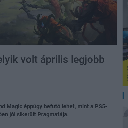
yik volt április legjobb
nd Magic éppúgy befutó lehet, mint a PS5-
en jól sikerült Pragmatája.