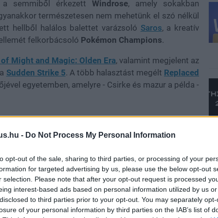
y a semmiből érkezett
Windrose
, amely sokakban
. Ugyanakkor természetesen nem mehetünk el szó nélkül
lett hellből halálos balettet varázsoló
Saros
, a kreatív
ellemét felkorbácsoló
Pokémon Champions
.
 of Might and Magic: Olden Era
, valamint megjelent az
 a
Sudden Strike 5
. A több halasztást megélt
Replaced
jével egyetemben, amelyre - Csirke és mazur a példa -
us.hu -
Do Not Process My Personal Information
 végez-e megszokott szavazásunk élén, vagy inkább az
re
, kizárólag rajtatok múlik. Éppen ezért az sem
to opt-out of the sale, sharing to third parties, or processing of your per
lipja veszi le a legtöbb olvasónkat a lábáról, esetleg
formation for targeted advertising by us, please use the below opt-out s
bion
lesz az, amelyik betalál.
r selection. Please note that after your opt-out request is processed y
eing interest-based ads based on personal information utilized by us or
az általad támogatni kívánt alkotást a listából, majd
disclosed to third parties prior to your opt-out. You may separately opt-
imaradt a felsorolásból, ez esetben a "Más, megírom
losure of your personal information by third parties on the IAB’s list of