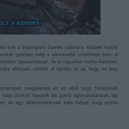
kt volt a Supergiant Games számára, többek között
tásokat gyártani még a sikeresebb címeikhez sem. A
korábbi tapasztalatait, de a roguelike móka kedvéért
orúba vihessen minket. A kérdés itt az, hogy mi lesz
eptemberi megjelenés és az első nagy frissítések
ét nagy játékot fejeztek be gyors egymásutánban, így
et, de egy álláshirdetésnek hála tudjuk, hogy szinte