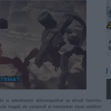
A
 is jelentkezett újdonságokkal az elmúlt harminc
oda magát, és varázsolt el bennünket olyan addiktív