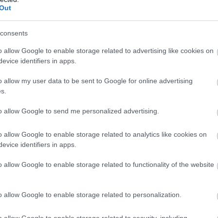
Out
b hangulata – Jön a második forduló! (X)
sorozat.
consents
o allow Google to enable storage related to advertising like cookies on
evice identifiers in apps.
2026
o allow my user data to be sent to Google for online advertising
s.
to allow Google to send me personalized advertising.
o allow Google to enable storage related to analytics like cookies on
evice identifiers in apps.
o allow Google to enable storage related to functionality of the website
zászólások
o allow Google to enable storage related to personalization.
o allow Google to enable storage related to security, including