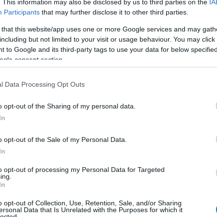
. This information may also be disclosed by us to third parties on the
IA
supán a szavazás állását néznéd meg, bökj a "Nem
Participants
that may further disclose it to other third parties.
hetőségre.
 that this website/app uses one or more Google services and may gath
including but not limited to your visit or usage behaviour. You may click 
 to Google and its third-party tags to use your data for below specifi
ogle consent section.
en nem jön szembe GSO-n vagy a social médiában.
 neked a legjobbakat,
iratkozz fel hírlevelünkre!
l Data Processing Opt Outs
o opt-out of the Sharing of my personal data.
In
smertem és azt elfogadom.
o opt-out of the Sale of my Personal Data.
In
liratkozom
to opt-out of processing my Personal Data for Targeted
ing.
In
o opt-out of Collection, Use, Retention, Sale, and/or Sharing
ersonal Data that Is Unrelated with the Purposes for which it
lected.