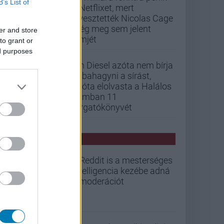
B’s List of
a Netflixet, mert
elvesztették Nicolas Cage
még meg sem jelent
er and store
filmjét
to grant or
ed purposes
Vin Diesel azóta nem bírja
abbahagyni a sírást,
mióta elolvasta a Halálos
iramban 11
forgatókönyvét
PCW HÍREK
A Reddit is a mesterséges
intelligencia kezébe adná
a moderációt