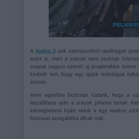
Loaded
:
Unmute
21.86%
A
Hades II
sok szempontból rendhagyó proje
azért is, mert a srácok nem szoktak folyta
csapat nagyon szereti új projektekbe önteni 
kivételt tett, hogy egy újabb mitológiai háb
ezután.
Amit egyelőre biztosan tudunk, hogy a sz
leszállítása után a srácok pihenni tértek. K
kétségtelenül kijárt nekik a egy vaskos szün
biztosan szolgálatba álltak már.