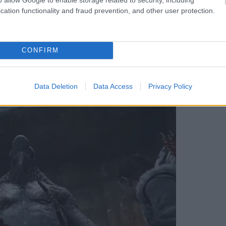
 Hades II fejlesztői?
cation functionality and fraud prevention, and other user protection.
CONFIRM
eneration? Valószínűleg egyik sem, de a
.
Data Deletion
Data Access
Privacy Policy