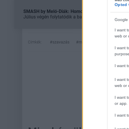
Opted 
SMASH by Meló-Diák: Homok, zene és a nyár legjob
Július végén folytatódik a balatoni strandröplabda-
Google 
I want t
web or d
Címkék:
#szavazás
#megjelenés
#április
#
I want t
purpose
I want 
I want t
web or d
I want t
or app.
Hoz
I want t
I want t