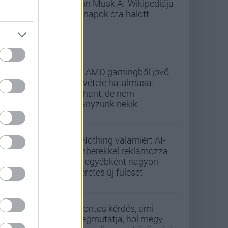
Elon Musk AI-Wikipediája
hónapok óta halott
Az AMD gamingből jövő
bevétele hatalmasat
zuhant, de nem
hiányzunk nekik
A Nothing valamiért AI-
emberekkel reklámozza
az egyébként nagyon
ígéretes új fülesét
5 fontos kérdés, ami
megmutatja, hol megy