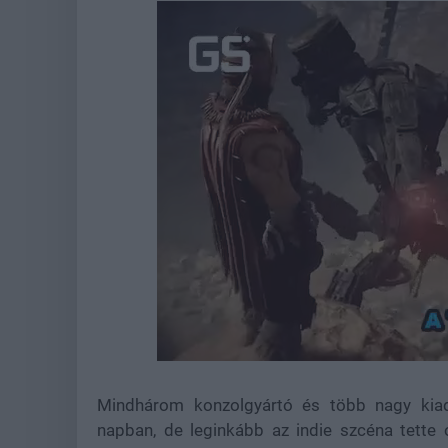
Loaded
:
Unmute
44.57%
Mindhárom konzolgyártó és több nagy kiadó
napban, de leginkább az indie szcéna tette 