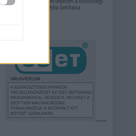
félre teljesen a közösségi
média betiltása
Hirdetés