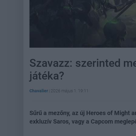
Szavazz: szerinted mel
játéka?
Chavalier
|
2026 május 1. 19:11
Sűrű a mezőny, az új Heroes of Might a
exkluzív Saros, vagy a Capcom meglepő