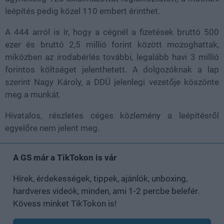
leépítés pedig közel 110 embert érinthet.
A 444 arról is ír, hogy a cégnél a fizetések bruttó 500
ezer és bruttó 2,5 millió forint között mozoghattak,
miközben az irodabérlés további, legalább havi 3 millió
forintos költséget jelenthetett. A dolgozóknak a lap
szerint Nagy Károly, a DDÜ jelenlegi vezetője köszönte
meg a munkát.
Hivatalos, részletes céges közlemény a leépítésről
egyelőre nem jelent meg.
A GS már a TikTokon is vár
Hírek, érdekességek, tippek, ajánlók, unboxing,
hardveres videók, minden, ami 1-2 percbe belefér.
Kövess minket TikTokon is!