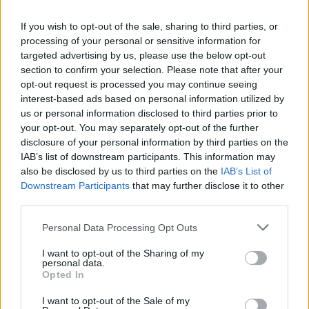
beszélgetések, livestreamek, végigjátszások,
magyar feliratos előzetesek.
If you wish to opt-out of the sale, sharing to third parties, or
processing of your personal or sensitive information for
Feliratkozom
targeted advertising by us, please use the below opt-out
section to confirm your selection. Please note that after your
opt-out request is processed you may continue seeing
Csatornatag leszek
interest-based ads based on personal information utilized by
us or personal information disclosed to third parties prior to
your opt-out. You may separately opt-out of the further
disclosure of your personal information by third parties on the
IAB’s list of downstream participants. This information may
SMASH by Meló-Diák: Homok, zene és a nyár legjobb
also be disclosed by us to third parties on the
IAB’s List of
hangulata – Jön a második forduló! (X)
Downstream Participants
that may further disclose it to other
Július végén folytatódik a balatoni strandröplabda-
third parties.
sorozat.
Please note that this website/app uses one or more Google
Personal Data Processing Opt Outs
services and may gather and store information including but
not limited to your visit or usage behaviour. You may click to
I want to opt-out of the Sharing of my
personal data.
grant or deny consent to Google and its third-party tags to
Opted In
Címkék:
#vampire survivors
#vampire crawlers
#poncle
use your data for below specified purposes in below Google
consent section.
I want to opt-out of the Sale of my