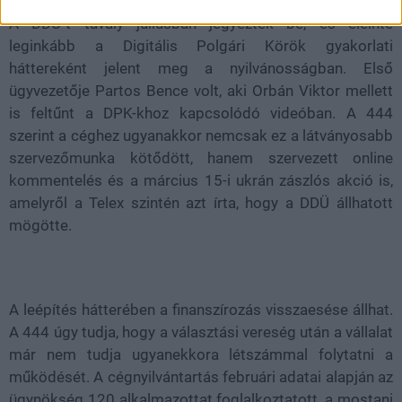
A DDÜ-t tavaly júliusban jegyezték be, és eleinte
leginkább a Digitális Polgári Körök gyakorlati
háttereként jelent meg a nyilvánosságban. Első
ügyvezetője Partos Bence volt, aki Orbán Viktor mellett
is feltűnt a DPK-khoz kapcsolódó videóban. A 444
szerint a céghez ugyanakkor nemcsak ez a látványosabb
szervezőmunka kötődött, hanem szervezett online
kommentelés és a március 15-i ukrán zászlós akció is,
amelyről a Telex szintén azt írta, hogy a DDÜ állhatott
mögötte.
A leépítés hátterében a finanszírozás visszaesése állhat.
A 444 úgy tudja, hogy a választási vereség után a vállalat
már nem tudja ugyanekkora létszámmal folytatni a
működését. A cégnyilvántartás februári adatai alapján az
ügynökség 120 alkalmazottat foglalkoztatott, a mostani