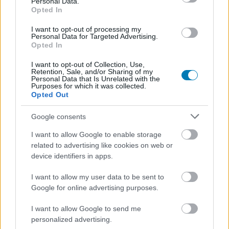
Personal Data.
Platformok:
PC
Opted In
I want to opt-out of processing my
Personal Data for Targeted Advertising.
Opted In
I want to opt-out of Collection, Use,
Retention, Sale, and/or Sharing of my
Personal Data that Is Unrelated with the
Purposes for which it was collected.
Opted Out
Hozzászólások
Google consents
I want to allow Google to enable storage
related to advertising like cookies on web or
Sorra rúgják ki a Fidesz digitális
device identifiers in apps.
trollfarmjának dolgozóit, nincs
I want to allow my user data to be sent to
Google for online advertising purposes.
már szükség a munkájukra
I want to allow Google to send me
personalized advertising.
Csirke
|
2026 április 17. 12:01