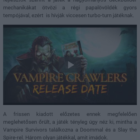
mechanikákat ötvözi a régi papalövöldék gyors
tempójával, ezért is hívják viccesen turbo-turn játéknak.
A frissen kiadott előzetes ennek megfelelően
meglehetősen őrült, a játék tényleg úgy néz ki, mintha a
Vampire Survivors találkozna a Doommal és a Slay the
Spire-rel. Három olyan játékkal, amit imádok.