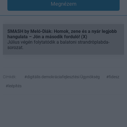
Megnézem
SMASH by Meló-Diák: Homok, zene és a nyár legjobb
hangulata – Jön a második forduló! (X)
Július végén folytatódik a balatoni strandröplabda-
sorozat.
Címkék:
#digitális demokráciafejlesztési Ügynökség
#fidesz
#leépítés