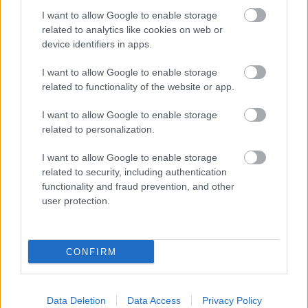
I want to allow Google to enable storage
related to analytics like cookies on web or
A Digitális Demokráciafejlesztési Ügynökség
device identifiers in apps.
dolgozóinak nagy részét elküldhetik.
I want to allow Google to enable storage
related to functionality of the website or app.
Loaded
:
Unmute
21.65%
I want to allow Google to enable storage
Tömeges leépítés indult a Digitális
related to personalization.
Demokráciafejlesztési Ügynökségnél (DDÜ), vagyis annál
I want to allow Google to enable storage
a cégnél, amelyet több forrás is a Fidesz online
related to security, including authentication
kampányának egyik fontos háttérszervezeteként írt le.
A
functionality and fraud prevention, and other
444 értesülése szerint
csütörtök délután
user protection.
állománygyűlést hívtak össze a cégnél, ahol körülbelül
60 koordinátort elküldtek, a többieket pedig később
egyenként hívták be. A lap forrása szerint a stábból csak
CONFIRM
a legszűkebb mag, nagyjából a dolgozók tizede
maradhat, a cég pedig költözni is készül, de azt egyelőre
nem tudni, hová.
Data Deletion
Data Access
Privacy Policy