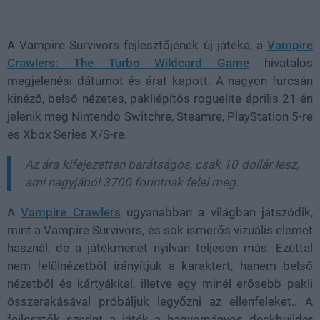
Loaded
:
Unmute
38.20%
A Vampire Survivors fejlesztőjének új játéka, a
Vampire
Crawlers: The Turbo Wildcard Game
hivatalos
megjelenési dátumot és árat kapott. A nagyon furcsán
kinéző, belső nézetes, pakliépítős roguelite április 21-én
jelenik meg Nintendo Switchre, Steamre, PlayStation 5-re
és Xbox Series X/S-re.
Az ára kifejezetten barátságos, csak 10 dollár lesz,
ami nagyjából 3700 forintnak felel meg.
A
Vampire Crawlers
ugyanabban a világban játszódik,
mint a Vampire Survivors, és sok ismerős vizuális elemet
használ, de a játékmenet nyilván teljesen más. Ezúttal
nem felülnézetből irányítjuk a karaktert, hanem belső
nézetből és kártyákkal, illetve egy minél erősebb pakli
összerakásával próbáljuk legyőzni az ellenfeleket.. A
fejlesztők szerint a játék a hagyományos deckbuilder