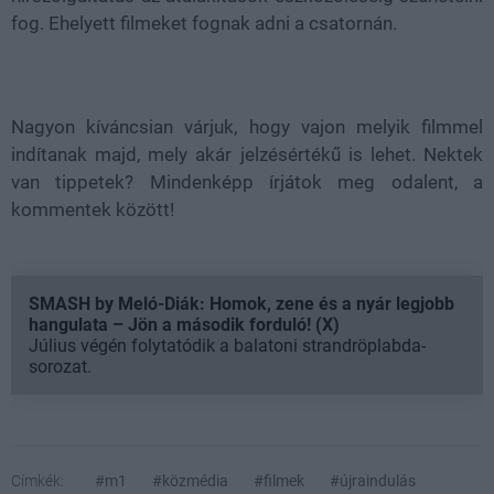
fog. Ehelyett filmeket fognak adni a csatornán.
Nagyon kíváncsian várjuk, hogy vajon melyik filmmel
indítanak majd, mely akár jelzésértékű is lehet. Nektek
van tippetek? Mindenképp írjátok meg odalent, a
kommentek között!
SMASH by Meló-Diák: Homok, zene és a nyár legjobb
hangulata – Jön a második forduló! (X)
Július végén folytatódik a balatoni strandröplabda-
sorozat.
Címkék:
#m1
#közmédia
#filmek
#újraindulás