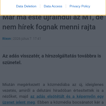
Data Deletion
Data Access
Privacy Policy
Már ma este újraindul az M1, de
nem hírek fognak menni rajta
Rixon
|
2026 július 7. 17:41
Az adás visszatér, a hírszolgáltatás továbbra is
szünetel.
Loaded
:
Unmute
21.86%
Miután megérkezett a közmédiába az új, ideiglenes
vezetés, amiről a délutáni híradóban értesítették is a
nézőket, majd
az adás elsötétült és a képernyőn egy
üzenet jelent meg
. Ebben a közmédia bocsánatot kér a