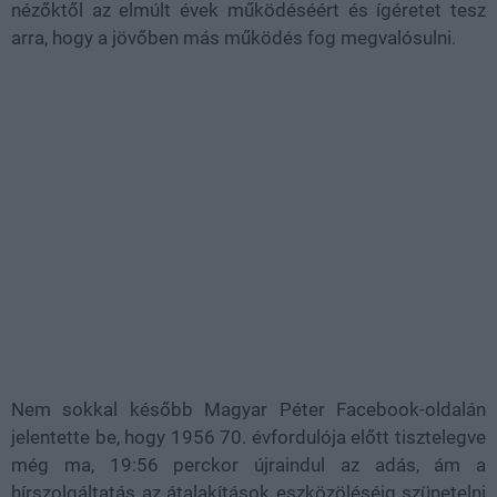
nézőktől az elmúlt évek működéséért és ígéretet tesz
arra, hogy a jövőben más működés fog megvalósulni.
Nem sokkal később Magyar Péter Facebook-oldalán
jelentette be, hogy 1956 70. évfordulója előtt tisztelegve
még ma, 19:56 perckor újraindul az adás, ám a
hírszolgáltatás az átalakítások eszközöléséig szünetelni