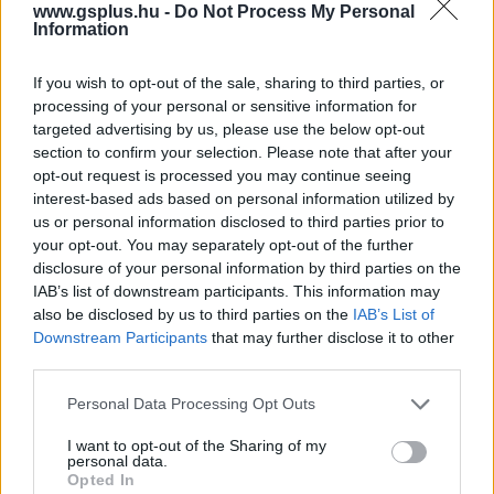
www.gsplus.hu -
Do Not Process My Personal
Information
Ami biztos, hogy a
Microsoft átszervezései után
most
nemcsak a fejlesztőknek, hanem az ESO játékosainak is
If you wish to opt-out of the sale, sharing to third parties, or
türelmesnek kell lenniük. A következő hivatalos ütemterv
processing of your personal or sensitive information for
valószínűleg sokat elárul majd arról, milyen jövőt
targeted advertising by us, please use the below opt-out
szánnak az egyik legsikeresebb játékuknak.
section to confirm your selection. Please note that after your
opt-out request is processed you may continue seeing
interest-based ads based on personal information utilized by
us or personal information disclosed to third parties prior to
SMASH by Meló-Diák: Homok, zene és a nyár legjobb
your opt-out. You may separately opt-out of the further
hangulata – Jön a második forduló! (X)
disclosure of your personal information by third parties on the
Július végén folytatódik a balatoni strandröplabda-
IAB’s list of downstream participants. This information may
sorozat.
also be disclosed by us to third parties on the
IAB’s List of
Downstream Participants
that may further disclose it to other
third parties.
Please note that this website/app uses one or more Google
Personal Data Processing Opt Outs
Címkék:
#zenimax online studios
#elder scrolls online
services and may gather and store information including but
not limited to your visit or usage behaviour. You may click to
I want to opt-out of the Sharing of my
#nemesys games
personal data.
grant or deny consent to Google and its third-party tags to
Opted In
use your data for below specified purposes in below Google