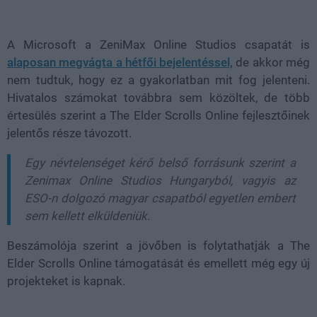
Loaded
:
Unmute
38.26%
A Microsoft a
ZeniMax Online Studios
csapatát is
alaposan megvágta a hétfői bejelentéssel,
de akkor még
nem tudtuk, hogy ez a gyakorlatban mit fog jelenteni.
Hivatalos számokat továbbra sem közöltek, de több
értesülés szerint a
The Elder Scrolls Online
fejlesztőinek
jelentős része távozott.
Egy névtelenséget kérő belső forrásunk szerint a
Zenimax Online Studios Hungaryból, vagyis az
ESO-n dolgozó magyar csapatból egyetlen embert
sem kellett elküldeniük.
Beszámolója szerint a jövőben is folytathatják a The
Elder Scrolls Online támogatását és emellett még egy új
projekteket is kapnak.