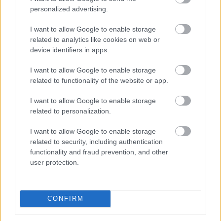
personalized advertising.
Komplex és sokrétű fejlődési rendszer
I want to allow Google to enable storage
related to analytics like cookies on web or
AMI NEM TETSZETT
device identifiers in apps.
Apró, de néha bosszantó hibák a sok javítás ellenére
I want to allow Google to enable storage
related to functionality of the website or app.
A vitatott pay-to-play
I want to allow Google to enable storage
related to personalization.
I want to allow Google to enable storage
related to security, including authentication
functionality and fraud prevention, and other
user protection.
CONFIRM
Hozzászólások