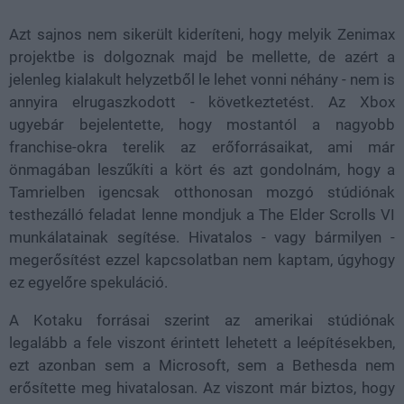
Azt sajnos nem sikerült kideríteni, hogy melyik Zenimax
projektbe is dolgoznak majd be mellette, de azért a
jelenleg kialakult helyzetből le lehet vonni néhány - nem is
annyira elrugaszkodott - következtetést. Az Xbox
ugyebár bejelentette, hogy mostantól a nagyobb
franchise-okra terelik az erőforrásaikat, ami már
önmagában leszűkíti a kört és azt gondolnám, hogy a
Tamrielben igencsak otthonosan mozgó stúdiónak
testhezálló feladat lenne mondjuk a The Elder Scrolls VI
munkálatainak segítése. Hivatalos - vagy bármilyen -
megerősítést ezzel kapcsolatban nem kaptam, úgyhogy
ez egyelőre spekuláció.
A Kotaku forrásai szerint az amerikai stúdiónak
legalább a fele viszont érintett lehetett a leépítésekben,
ezt azonban sem a Microsoft, sem a Bethesda nem
erősítette meg hivatalosan. Az viszont már biztos, hogy