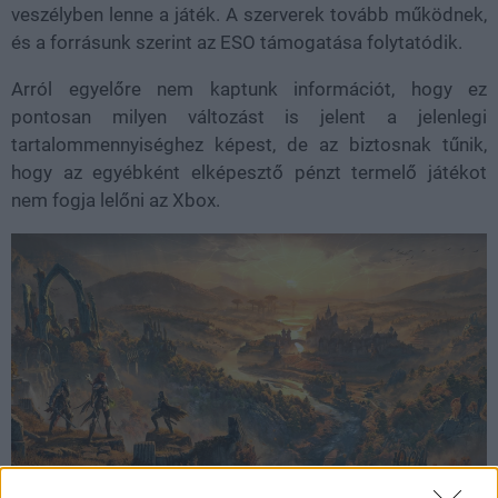
veszélyben lenne a játék. A szerverek tovább működnek,
és a forrásunk szerint az ESO támogatása folytatódik.
Arról egyelőre nem kaptunk információt, hogy ez
pontosan milyen változást is jelent a jelenlegi
tartalommennyiséghez képest, de az biztosnak tűnik,
hogy az egyébként elképesztő pénzt termelő játékot
nem fogja lelőni az Xbox.