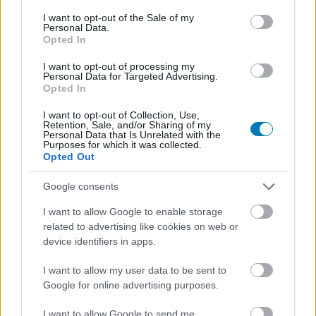
consent section.
I want to opt-out of the Sale of my
Personal Data.
The Elder Scrolls Online
Opted In
I want to opt-out of processing my
That’s all folks!
Personal Data for Targeted Advertising.
Opted In
I want to opt-out of Collection, Use,
Retention, Sale, and/or Sharing of my
Personal Data that Is Unrelated with the
Purposes for which it was collected.
Opted Out
Google consents
I want to allow Google to enable storage
related to advertising like cookies on web or
AMI TETSZETT
device identifiers in apps.
I want to allow my user data to be sent to
Igazi Elder Scrolls hangulat
Google for online advertising purposes.
Hatalmas bejárható területek
I want to allow Google to send me