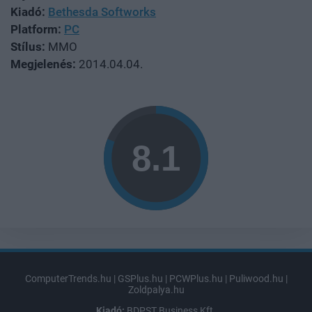
Kiadó:
Bethesda Softworks
Platform:
PC
Stílus:
MMO
Megjelenés:
2014.04.04.
ComputerTrends.hu
|
GSPlus.hu
|
PCWPlus.hu
|
Puliwood.hu
|
Zoldpalya.hu
Kiadó:
BDPST Business Kft.