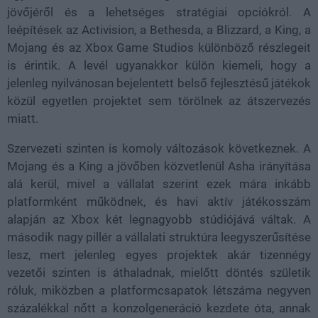
jövőjéről és a lehetséges stratégiai opciókról. A
leépítések az Activision, a Bethesda, a Blizzard, a King, a
Mojang és az Xbox Game Studios különböző részlegeit
is érintik. A levél ugyanakkor külön kiemeli, hogy a
jelenleg nyilvánosan bejelentett belső fejlesztésű játékok
közül egyetlen projektet sem törölnek az átszervezés
miatt.
Szervezeti szinten is komoly változások következnek. A
Mojang és a King a jövőben közvetlenül Asha irányítása
alá kerül, mivel a vállalat szerint ezek mára inkább
platformként működnek, és havi aktív játékosszám
alapján az Xbox két legnagyobb stúdiójává váltak. A
második nagy pillér a vállalati struktúra leegyszerűsítése
lesz, mert jelenleg egyes projektek akár tizennégy
vezetői szinten is áthaladnak, mielőtt döntés születik
róluk, miközben a platformcsapatok létszáma negyven
százalékkal nőtt a konzolgeneráció kezdete óta, annak