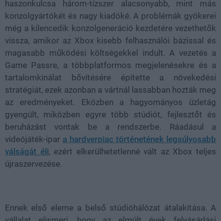
haszonkulcsa három-tízszer alacsonyabb, mint más
konzolgyártókét és nagy kiadóké. A problémák gyökerei
még a kilencedik konzolgeneráció kezdetére vezethetők
vissza, amikor az Xbox kisebb felhasználói bázissal és
magasabb működési költségekkel indult. A vezetés a
Game Passre, a többplatformos megjelenésekre és a
tartalomkínálat bővítésére építette a növekedési
stratégiát, ezek azonban a vártnál lassabban hozták meg
az eredményeket. Eközben a hagyományos üzletág
gyengült, miközben egyre több stúdiót, fejlesztőt és
beruházást vontak be a rendszerbe. Ráadásul a
videójáték-ipar
a hardverpiac történetének legsúlyosabb
válságát éli
, ezért elkerülhetetlenné vált az Xbox teljes
újraszervezése.
Ennek első eleme a belső stúdióhálózat átalakítása. A
vállalat elismeri, hogy az elmúlt évek felvásárlási