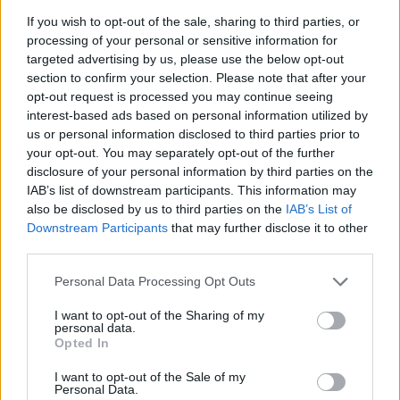
Chiang kapja meg, aki közel húsz éve dolgozik az
If you wish to opt-out of the sale, sharing to third parties, or
processing of your personal or sensitive information for
Xboxnál, és korábban az Xbox Live, valamint a Minecraft
targeted advertising by us, please use the below opt-out
mögött álló Mojang vezetésében is meghatározó
section to confirm your selection. Please note that after your
szerepet vállalt. Ezzel párhuzamosan búcsút vesznek
opt-out request is processed you may continue seeing
egy vezetőtől, Dave McCarthytól is, aki tizenhét év után
interest-based ads based on personal information utilized by
vonul nyugdíjba. McCarthy kulcsszerepet játszott az
us or personal information disclosed to third parties prior to
Xbox platformjának felépítésében, és hosszú éveken át
your opt-out. You may separately opt-out of the further
disclosure of your personal information by third parties on the
meghatározó alakja volt a vállalat történetének.
IAB’s list of downstream participants. This information may
also be disclosed by us to third parties on the
IAB’s List of
Asha Sharma a körlevelet azzal zárja, hogy az átalakítás
Downstream Participants
that may further disclose it to other
célja nem az Xbox zsugorítása, hanem éppen
third parties.
ellenkezőleg, egy hosszú távon erősebb vállalat
Please note that this website/app uses one or more Google
felépítése. A vezető szerint a következő évtized minden
Personal Data Processing Opt Outs
services and may gather and store information including but
eddiginél nagyobb növekedést hozhat a videójáték-
not limited to your visit or usage behaviour. You may click to
I want to opt-out of the Sharing of my
iparban, az Xbox pedig már 2027-ben visszatérhet a
personal data.
grant or deny consent to Google and its third-party tags to
Opted In
növekedési pályára. Megfogalmazása szerint a
use your data for below specified purposes in below Google
történelem tele van olyan cégekkel, amelyek
consent section.
I want to opt-out of the Sale of my
Personal Data.
összekeverték a hosszú múltat a garantált jövővel, az