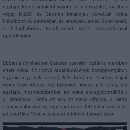
egyfajta kémdrámaként vázolta fel a sorozatot, melyben
végig K-2SO és Cassian kalandjait követtük volna
különböző küldetéseken, és amolyan James Bond-szerű,
a hidegháborús kémfilmeket idéző atmoszférával
operált volna.
Ebben a történetben Cassian szerelmi szála is merőben
eltért volna. Ez irányú érdeklődésének középpontjában
ugyanis egy kék szemű, kék bőrű és ezüstös hajjal
rendelkező idegen nő, bizonyos Avnee állt volna, aki
egyfajta információbróker lett volna, aki együttműködik
a lázadással. Noha ez explicit nincs kifejtve, a leírás
alapján valószínűleg egy pantorairól lett volna szó, mint
például Riyo Chuchi szenátor A klónok háborújában.