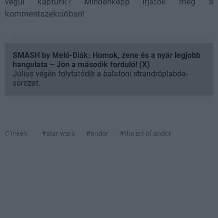
végül kaptunk? Mindenképp írjátok meg a
kommentszekcióban!
SMASH by Meló-Diák: Homok, zene és a nyár legjobb
hangulata – Jön a második forduló! (X)
Július végén folytatódik a balatoni strandröplabda-
sorozat.
Címkék:
#star wars
#andor
#the art of andor