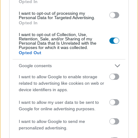
Opted In
Xbox azonban nem szeretne közéjük tartozni.
I want to opt-out of processing my
Personal Data for Targeted Advertising.
Opted In
SMASH by Meló-Diák: Homok, zene és a nyár legjobb
I want to opt-out of Collection, Use,
hangulata – Jön a második forduló! (X)
Retention, Sale, and/or Sharing of my
Július végén folytatódik a balatoni strandröplabda-
Personal Data that Is Unrelated with the
Purposes for which it was collected.
sorozat.
Opted Out
Google consents
I want to allow Google to enable storage
Címkék:
#microsoft
#xbox
#leépítés
#compulsion
related to advertising like cookies on web or
device identifiers in apps.
games
#double fine productions
#ninja theory
#undead
labs
#asha sharma
I want to allow my user data to be sent to
Google for online advertising purposes.
I want to allow Google to send me
personalized advertising.