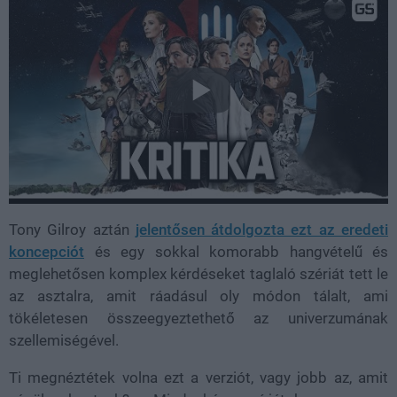
Tony Gilroy aztán
jelentősen átdolgozta ezt az eredeti
koncepciót
és egy sokkal komorabb hangvételű és
meglehetősen komplex kérdéseket taglaló szériát tett le
az asztalra, amit ráadásul oly módon tálalt, ami
tökéletesen összeegyeztethető az univerzumának
szellemiségével.
Ti megnéztétek volna ezt a verziót, vagy jobb az, amit