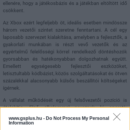
ellenére, hogy a játékosbázis és a játékban eltöltött idő
csökkent.
Az Xbox ezért legfeljebb öt, ideális esetben mindössze
három vezetői szintet szeretne fenntartani. A cél egy
laposabb szervezet kialakítása, amelyben a fejlesztők, a
gyakorlati munkában is részt vevő vezetők és az
egyértelmű felelősségi körrel rendelkező döntéshozók
gyorsabban és hatékonyabban dolgozhatnak együtt.
Emellett egységesebb fejlesztői eszközöket,
letisztultabb kódbázist, közös szolgáltatásokat és ötven
százalékkal alacsonyabb külsős beszállítói költségeket
ígérnek.
A vállalat működését egy új felsővezetői pozíció is
átalakítja. Első alkalommal neveznek ki operatív
igazgatót, aki a tartalomgyártásért, a hardverért, a
www.gsplus.hu -
Do Not Process My Personal
platformért és a szolgáltatásokért is teljes körű
Information
pénzügyi felelősséget visel majd. A feladatot Helen