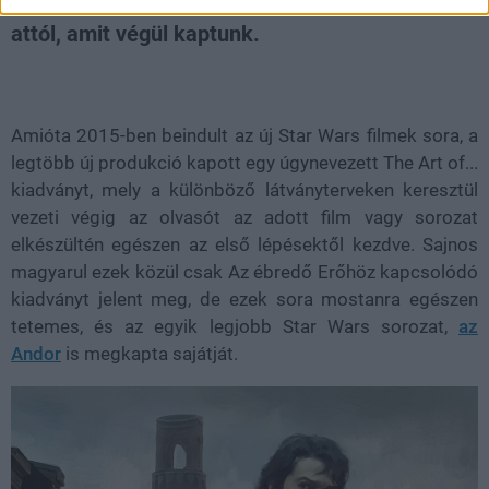
vázlatot is felfed, mely merőben eltért volna
attól, amit végül kaptunk.
Loaded
:
Unmute
21.86%
Amióta 2015-ben beindult az új Star Wars filmek sora, a
legtöbb új produkció kapott egy úgynevezett The Art of...
kiadványt, mely a különböző látványterveken keresztül
vezeti végig az olvasót az adott film vagy sorozat
elkészültén egészen az első lépésektől kezdve. Sajnos
magyarul ezek közül csak Az ébredő Erőhöz kapcsolódó
kiadványt jelent meg, de ezek sora mostanra egészen
tetemes, és az egyik legjobb Star Wars sorozat,
az
Andor
is megkapta sajátját.