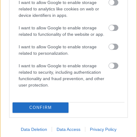
I want to allow Google to enable storage
related to analytics like cookies on web or
device identifiers in apps.
I want to allow Google to enable storage
Hozzászólások
related to functionality of the website or app.
I want to allow Google to enable storage
related to personalization.
Eredetileg nagyon más volt a
I want to allow Google to enable storage
terv a Star Wars legjobb
related to security, including authentication
functionality and fraud prevention, and other
sorozatával
user protection.
Rixon
|
2026 július 6. 20:11
CONFIRM
A The Art of Andor részletesen taglalja a széria
elkészültének történetét és egy olyan első
Data Deletion
Data Access
Privacy Policy