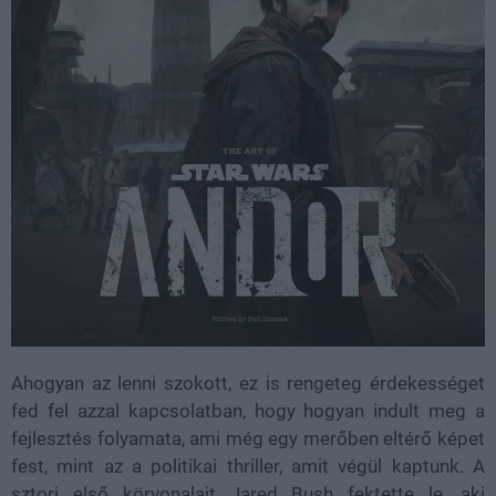
Ahogyan az lenni szokott, ez is rengeteg érdekességet
fed fel azzal kapcsolatban, hogy hogyan indult meg a
fejlesztés folyamata, ami még egy merőben eltérő képet
fest, mint az a politikai thriller, amit végül kaptunk. A
sztori első körvonalait Jared Bush fektette le, aki