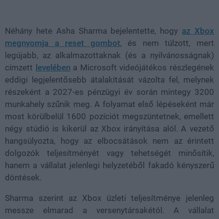
Loaded
:
Unmute
38.26%
Néhány hete Asha Sharma bejelentette, hogy
az Xbox
megnyomja a reset gombot
, és nem túlzott, mert
legújabb, az alkalmazottaknak (és a nyilvánosságnak)
címzett
levelében
a Microsoft videójátékos részlegének
eddigi legjelentősebb átalakítását vázolta fel, melynek
részeként a 2027-es pénzügyi év során mintegy 3200
munkahely szűnik meg. A folyamat első lépéseként már
most körülbelül 1600 pozíciót megszüntetnek, emellett
négy stúdió is kikerül az Xbox irányítása alól. A vezető
hangsúlyozta, hogy az elbocsátások nem az érintett
dolgozók teljesítményét vagy tehetségét minősítik,
hanem a vállalat jelenlegi helyzetéből fakadó kényszerű
döntések.
Sharma szerint az Xbox üzleti teljesítménye jelenleg
messze elmarad a versenytársakétól. A vállalat