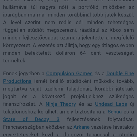
hullámával túl nagyra nőtt a portfólió, miközben az
iparágban ma már minden korábbinál több játék készül.
A levél szerint nem reális cél minden tehetséges
független stúdiót megszerezni, ráadásul az Xbox sem
minden fejlesztőcsapat számára jelentette a megfelelő
környezetet. A vezetés azt állítja, hogy egy átlagos évben
minden befektetett dolláron 64 cent veszteséget
termeltek.
Ennek jegyében a
Compulsion Games
és a
Double Fine
Productions
ismét önálló stúdióként működik tovább,
megtartva saját szellemi tulajdonait, korábbi játékaik
jogait és a következő projektjeikhez szükséges
finanszírozást. A
Ninja Theory
és az
Undead Labs
új
tulajdonoshoz kerülhet, amely biztosítaná a
Senua
és a
State of Decay 3
fejlesztésének folytatását.
Franciaországban eközben az
Arkane
vezetése hivatalos
egyeztetéseket kezd a dolgozói tanáccsal a stúdió