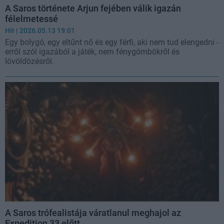
A Saros története Arjun fejében válik igazán
félelmetessé
Hír
| 2026.05.13 19:01
Egy bolygó, egy eltűnt nő és egy férfi, aki nem tud elengedni -
erről szól igazából a játék, nem fénygömbökről és
lövöldözésről.
A Saros trófealistája váratlanul meghajol az
Expedition 33 előtt