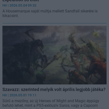
Hír
| 2026.05.04 09:32
A Housemarque saját múltja mellett Sandfall sikerére is
kikacsint.
Szavazz: szerinted melyik volt április legjobb játéka?
Hír
| 2026.05.01 19:11
Sűrű a mezőny, az új Heroes of Might and Magic éppúgy
befutó lehet, mint a PS5-exkluzív Saros, vagy a Capcom