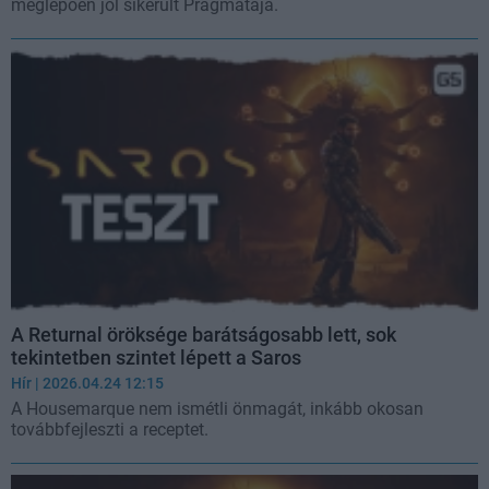
meglepően jól sikerült Pragmatája.
A Returnal öröksége barátságosabb lett, sok
tekintetben szintet lépett a Saros
Hír
| 2026.04.24 12:15
A Housemarque nem ismétli önmagát, inkább okosan
továbbfejleszti a receptet.