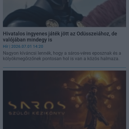
Hivatalos ingyenes játék jött az Odüsszeiához, de
valójában mindegy is
Hír
| 2026.07.01 14:20
Nagyon kíváncsi lennék, hogy a sáros-véres eposznak és a
kölyökmegőrzőnek pontosan hol is van a közös halmaza.