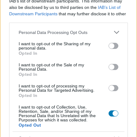
IAB’s list of downstream participants. This information may
also be disclosed by us to third parties on the
IAB’s List of
Downstream Participants
that may further disclose it to other
third parties.
Please note that this website/app uses one or more Google
Personal Data Processing Opt Outs
services and may gather and store information including but
not limited to your visit or usage behaviour. You may click to
I want to opt-out of the Sharing of my
personal data.
grant or deny consent to Google and its third-party tags to
Ezzel játszunk a hétvégén: Saros és Replaced
Opted In
use your data for below specified purposes in below Google
Hír
| 2026.04.18 14:04
consent section.
I want to opt-out of the Sale of my
Friss és ropogós élmények rabolják el szabadidőnket.
Personal Data.
Opted In
I want to opt-out of processing my
Personal Data for Targeted Advertising.
Opted In
I want to opt-out of Collection, Use,
Retention, Sale, and/or Sharing of my
Personal Data that Is Unrelated with the
Purposes for which it was collected.
Opted Out