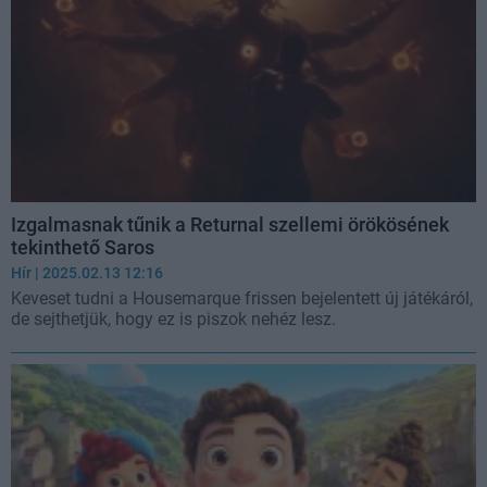
Izgalmasnak tűnik a Returnal szellemi örökösének
tekinthető Saros
Hír
| 2025.02.13 12:16
Keveset tudni a Housemarque frissen bejelentett új játékáról,
de sejthetjük, hogy ez is piszok nehéz lesz.