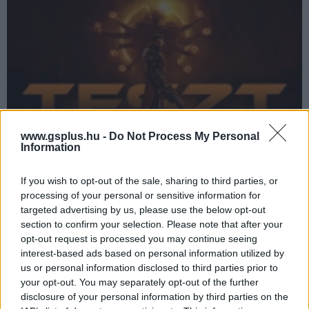
www.gsplus.hu -
Do Not Process My Personal
Information
Saros teszt - nem kell félni, nem fog fájni
If you wish to opt-out of the sale, sharing to third parties, or
Teszt
| 2026.04.24 09:00
processing of your personal or sensitive information for
A Housemarque láthatóan nem ugyanazt akarja még
targeted advertising by us, please use the below opt-out
egyszer, a Saros a Returnal okosabb és bátrabb örököse lett.
section to confirm your selection. Please note that after your
opt-out request is processed you may continue seeing
interest-based ads based on personal information utilized by
us or personal information disclosed to third parties prior to
your opt-out. You may separately opt-out of the further
disclosure of your personal information by third parties on the