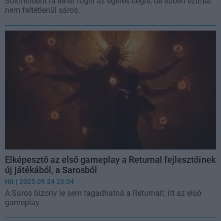
Sokmindent rá lehet fogni az egeres cégre, de ebben ezúttal
nem feltétlenül sáros.
Elképesztő az első gameplay a Returnal fejlesztőinek
új játékából, a Sarosból
Hír
| 2025.09.24 23:04
A Saros bizony le sem tagadhatná a Returnalt, itt az első
gameplay.