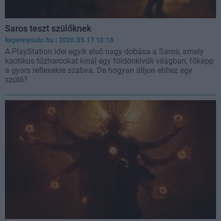
Saros teszt szülőknek
kepernyoido.hu
| 2026.05.17 10:18
A PlayStation idei egyik első nagy dobása a Saros, amely
kaotikus tűzharcokat kínál egy földönkívüli világban, főképp
a gyors reflexekre szabva. De hogyan álljon ehhez egy
szülő?