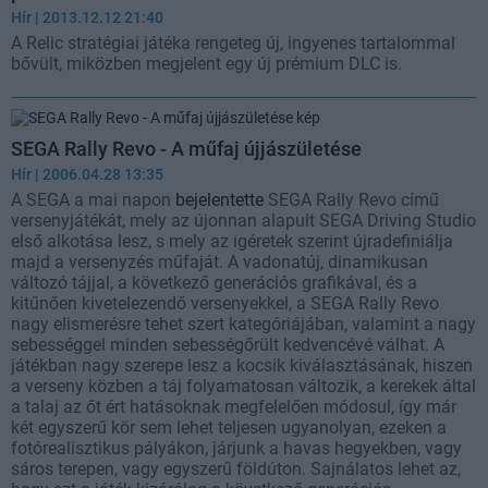
Hír
| 2013.12.12 21:40
A Relic stratégiai játéka rengeteg új, ingyenes tartalommal
bővült, miközben megjelent egy új prémium DLC is.
SEGA Rally Revo - A műfaj újjászületése
Hír
| 2006.04.28 13:35
A SEGA a mai napon
bejelentette
SEGA Rally Revo című
versenyjátékát, mely az újonnan alapult SEGA Driving Studio
első alkotása lesz, s mely az igéretek szerint újradefiniálja
majd a versenyzés műfaját. A vadonatúj, dinamikusan
változó tájjal, a következő generációs grafikával, és a
kitűnően kivetelezendő versenyekkel, a SEGA Rally Revo
nagy elismerésre tehet szert kategóriájában, valamint a nagy
sebességgel minden sebességőrült kedvencévé válhat. A
játékban nagy szerepe lesz a kocsik kiválasztásának, hiszen
a verseny közben a táj folyamatosan változik, a kerekek által
a talaj az őt ért hatásoknak megfelelően módosul, így már
két egyszerű kör sem lehet teljesen ugyanolyan, ezeken a
fotórealisztikus pályákon, járjunk a havas hegyekben, vagy
sáros terepen, vagy egyszerű földúton. Sajnálatos lehet az,