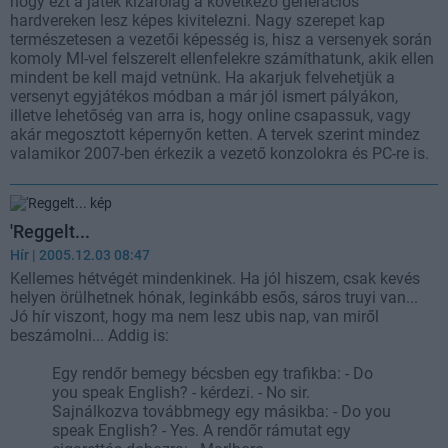
hogy ezt a játék kizárólag a következő generációs
hardvereken lesz képes kivitelezni. Nagy szerepet kap
természetesen a vezetői képesség is, hisz a versenyek során
komoly MI-vel felszerelt ellenfelekre számíthatunk, akik ellen
mindent be kell majd vetnünk. Ha akarjuk felvehetjük a
versenyt egyjátékos módban a már jól ismert pályákon,
illetve lehetőség van arra is, hogy online csapassuk, vagy
akár megosztott képernyőn ketten. A tervek szerint mindez
valamikor 2007-ben érkezik a vezető konzolokra és PC-re is.
'Reggelt...
Hír
| 2005.12.03 08:47
Kellemes hétvégét mindenkinek. Ha jól hiszem, csak kevés
helyen örülhetnek hónak, leginkább esős, sáros truyi van...
Jó hír viszont, hogy ma nem lesz ubis nap, van miről
beszámolni... Addig is:
Egy rendőr bemegy bécsben egy trafikba: - Do
you speak English? - kérdezi. - No sir.
Sajnálkozva továbbmegy egy másikba: - Do you
speak English? - Yes. A rendőr rámutat egy