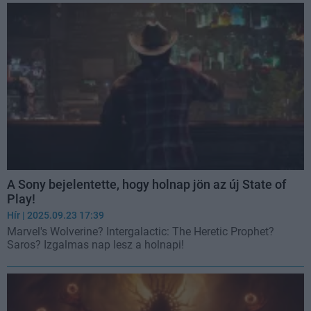
A Sony bejelentette, hogy holnap jön az új State of
Play!
Hír
| 2025.09.23 17:39
Marvel's Wolverine? Intergalactic: The Heretic Prophet?
Saros? Izgalmas nap lesz a holnapi!