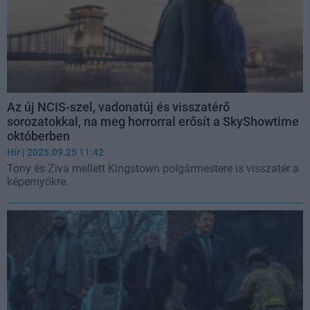
Az új NCIS-szel, vadonatúj és visszatérő
sorozatokkal, na meg horrorral erősít a SkyShowtime
októberben
Hír
| 2025.09.25 11:42
Tony és Ziva mellett Kingstown polgármestere is visszatér a
képernyőkre.