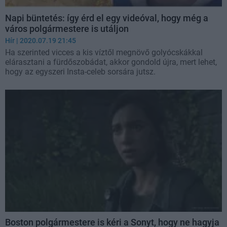
Napi büntetés: így érd el egy videóval, hogy még a
város polgármestere is utáljon
Hír
| 2020.07.19 21:45
Ha szerinted vicces a kis víztől megnövő golyócskákkal
elárasztani a fürdőszobádat, akkor gondold újra, mert lehet,
hogy az egyszeri Insta-celeb sorsára jutsz.
Boston polgármestere is kéri a Sonyt, hogy ne hagyja