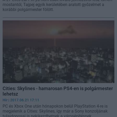
mostantól, Tajpej egyik kerületében aratott győzelmet a
korábbi polgármester fölött.
Cities: Skylines - hamarosan PS4-en is polgármester
lehetsz
Hír
| 2017.06.21 17:11
PC és Xbox One után hónapokon belül PlayStation 4-re is
megjelenik a Cities: Skylines, így már a Sony konzoljának
tulajdonosai is nekikezdhetnek a városépítésnek.