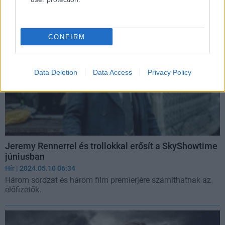
CONFIRM
Data Deletion
Data Access
Privacy Policy
Jeremy Rennerrel és trollokkal erősít a SkyShowtime
júniusban
Hír
| 2024.05.10 06:34
Három sorozat és három film premierjére számíthatnak az
előfizetők.