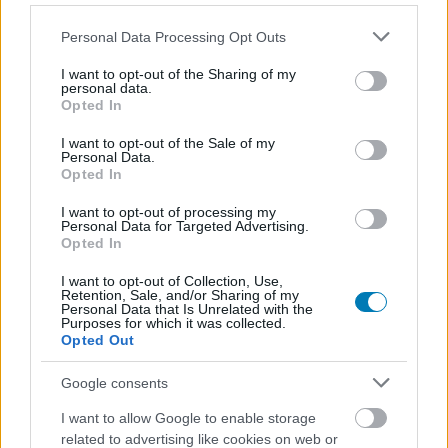
Please note that this website/app uses one or more Google
Personal Data Processing Opt Outs
services and may gather and store information including but
not limited to your visit or usage behaviour. You may click to
I want to opt-out of the Sharing of my
A cseh miniszterelnököt meglepték a Kingdom
personal data.
grant or deny consent to Google and its third-party tags to
Come: Deliverance 2 gyűjtői változatával
Opted In
use your data for below specified purposes in below Google
Hír
| 2025.05.17 08:01
consent section.
I want to opt-out of the Sale of my
Petr Fiala a középkori szerepjáték egyik helyszínül szolgáló
Personal Data.
Kuttenberg polgármesterétől kapta az ajándékot.
Opted In
I want to opt-out of processing my
Personal Data for Targeted Advertising.
Opted In
I want to opt-out of Collection, Use,
Retention, Sale, and/or Sharing of my
Personal Data that Is Unrelated with the
Purposes for which it was collected.
Opted Out
Google consents
I want to allow Google to enable storage
related to advertising like cookies on web or