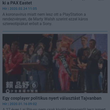
ki a PAX Eastet
Hír
| 2020.02.24 11:05
A koronavírus miatt nem lesz ott a PlayStation a
rendezvényen, de Marty Walsh szerint ezzel káros
sztereotípiákat erősít a Sony.
Egy cosplayer politikus nyert választást Tajvanban
Hír
| 2020.01.16 09:02
A 27 éves Lai Pin-yu nem csak kiváló jelmezeiről lesz ismert