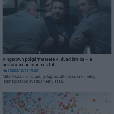
Kingstown polgármestere 4. évad kritika – a
börtönrácson innen és túl
Hír
| 2025.12.15 19:02
Mike McLusky az eddigi legfeszültebb és érzelmileg
legmegrázóbb évadban tér vissza.