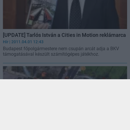
[UPDATE] Tarlós István a Cities in Motion reklámarca
Hír
| 2011.04.01 12:43
Budapest főpolgármestere nem csupán arcát adja a BKV
támogatásával készült számítógépes játékhoz.