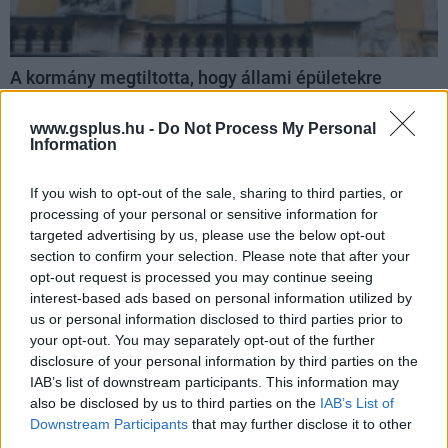
A kormány megtiltotta, hogy állami épületekre
szivárványos zászló kerüljön, de Karácsonyt ez nem
érdekli
www.gsplus.hu -
Do Not Process My Personal
Hír
| 2025.06.06 14:19
Information
A kormány egy hivatalos rendeletben tiltotta meg, hogy
kormányzati és állami intézményekre felkerüljön a
If you wish to opt-out of the sale, sharing to third parties, or
szivárványos zászló, de a főpolgármester már fel is
processing of your personal or sensitive information for
függesztette a Városházára.
targeted advertising by us, please use the below opt-out
section to confirm your selection. Please note that after your
opt-out request is processed you may continue seeing
interest-based ads based on personal information utilized by
us or personal information disclosed to third parties prior to
your opt-out. You may separately opt-out of the further
disclosure of your personal information by third parties on the
IAB’s list of downstream participants. This information may
also be disclosed by us to third parties on the
IAB’s List of
Downstream Participants
that may further disclose it to other
third parties.