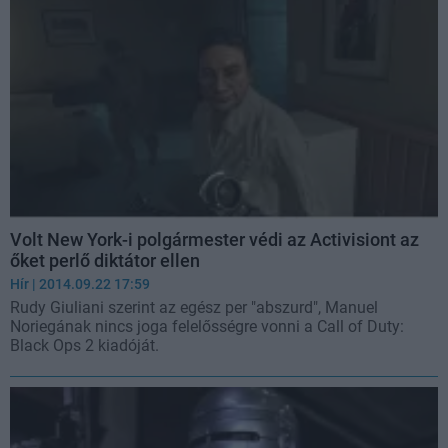
Volt New York-i polgármester védi az Activisiont az
őket perlő diktátor ellen
Hír
| 2014.09.22 17:59
Rudy Giuliani szerint az egész per "abszurd", Manuel
Noriegának nincs joga felelősségre vonni a Call of Duty:
Black Ops 2 kiadóját.