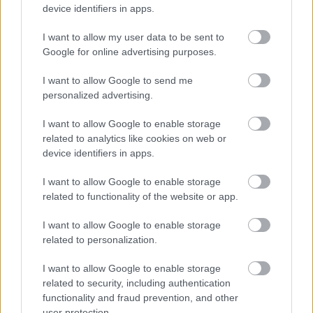
device identifiers in apps.
Elon Musk hivatalosan is alapított egy várost
pcwplus.hu
| 2025.05.05 16:59
I want to allow my user data to be sent to
Kisváros ugyan, de olyan különlegességei vannak, hogy a
Google for online advertising purposes.
polgármester például a főnököd.
I want to allow Google to send me
personalized advertising.
I want to allow Google to enable storage
related to analytics like cookies on web or
device identifiers in apps.
I want to allow Google to enable storage
related to functionality of the website or app.
I want to allow Google to enable storage
related to personalization.
I want to allow Google to enable storage
Polgármester lenne egy chatbot
related to security, including authentication
pcwplus.hu
| 2024.06.18 20:28
functionality and fraud prevention, and other
A VIC nevű chatbot egy wyomingi könyvtáros projektje.
user protection.