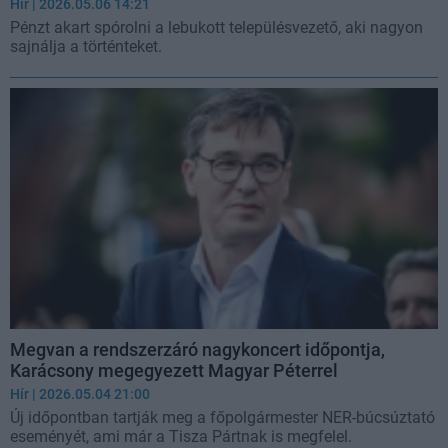
Hír
| 2026.05.06 14:21
Pénzt akart spórolni a lebukott településvezető, aki nagyon
sajnálja a történteket.
Megvan a rendszerzáró nagykoncert időpontja,
Karácsony megegyezett Magyar Péterrel
Hír
| 2026.05.04 21:00
Új időpontban tartják meg a főpolgármester NER-búcsúztató
eseményét, ami már a Tisza Pártnak is megfelel.