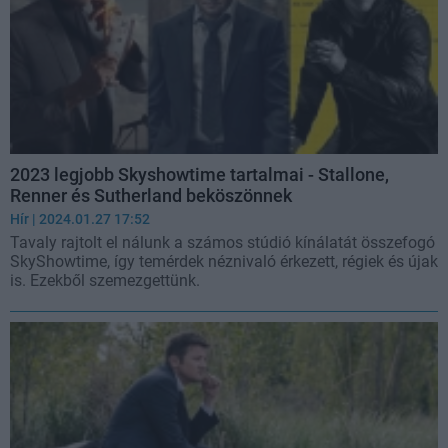
2023 legjobb Skyshowtime tartalmai - Stallone,
Renner és Sutherland beköszönnek
Hír
| 2024.01.27 17:52
Tavaly rajtolt el nálunk a számos stúdió kínálatát összefogó
SkyShowtime, így temérdek néznivaló érkezett, régiek és újak
is. Ezekből szemezgettünk.