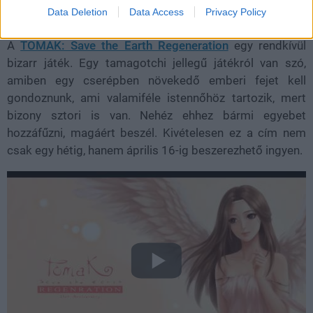
Data Deletion
Data Access
Privacy Policy
A
TOMAK: Save the Earth Regeneration
egy rendkívül
bizarr játék. Egy tamagotchi jellegű játékról van szó,
amiben egy cserépben növekedő emberi fejet kell
gondoznunk, ami valamiféle istennőhöz tartozik, mert
bizony sztori is van. Nehéz ehhez bármi egyebet
hozzáfűzni, magáért beszél. Kivételesen ez a cím nem
csak egy hétig, hanem április 16-ig beszerezhető ingyen.