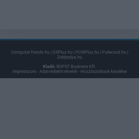
ComputerTrends.hu
|
GSPlus.hu
|
PCWPlus.hu
|
Puliwood.hu
|
Zoldpalya.hu
Kiadó:
BDPST Business Kft.
Impresszum
-
Adatvédelmi elveink
-
Hozzászólások kezelése