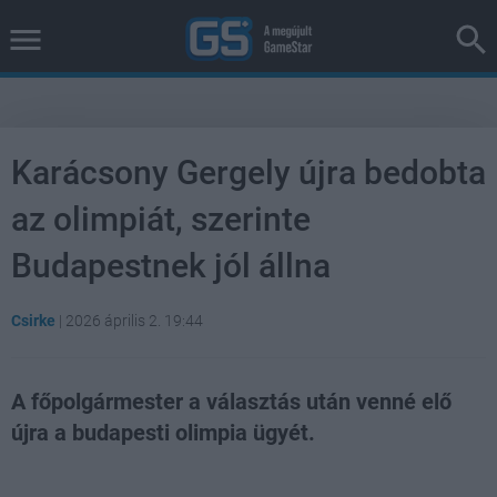
Karácsony Gergely újra bedobta
az olimpiát, szerinte
Budapestnek jól állna
Csirke
|
2026 április 2. 19:44
A főpolgármester a választás után venné elő
újra a budapesti olimpia ügyét.
Loaded
:
Unmute
37.42%