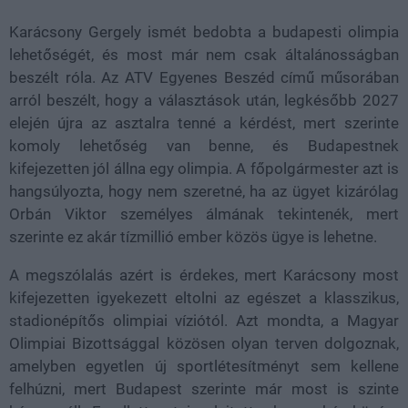
Karácsony Gergely ismét bedobta a budapesti olimpia
lehetőségét, és most már nem csak általánosságban
beszélt róla. Az ATV Egyenes Beszéd című műsorában
arról beszélt, hogy a választások után, legkésőbb 2027
elején újra az asztalra tenné a kérdést, mert szerinte
komoly lehetőség van benne, és Budapestnek
kifejezetten jól állna egy olimpia. A főpolgármester azt is
hangsúlyozta, hogy nem szeretné, ha az ügyet kizárólag
Orbán Viktor személyes álmának tekintenék, mert
szerinte ez akár tízmillió ember közös ügye is lehetne.
A megszólalás azért is érdekes, mert Karácsony most
kifejezetten igyekezett eltolni az egészet a klasszikus,
stadionépítős olimpiai víziótól. Azt mondta, a Magyar
Olimpiai Bizottsággal közösen olyan terven dolgoznak,
amelyben egyetlen új sportlétesítményt sem kellene
felhúzni, mert Budapest szerinte már most is szinte