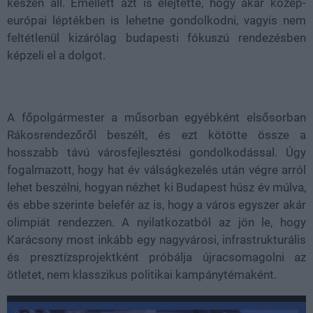
készen áll. Emellett azt is elejtette, hogy akár közép-
európai léptékben is lehetne gondolkodni, vagyis nem
feltétlenül kizárólag budapesti fókuszú rendezésben
képzeli el a dolgot.
A főpolgármester a műsorban egyébként elsősorban
Rákosrendezőről beszélt, és ezt kötötte össze a
hosszabb távú városfejlesztési gondolkodással. Úgy
fogalmazott, hogy hat év válságkezelés után végre arról
lehet beszélni, hogyan nézhet ki Budapest húsz év múlva,
és ebbe szerinte belefér az is, hogy a város egyszer akár
olimpiát rendezzen. A nyilatkozatból az jön le, hogy
Karácsony most inkább egy nagyvárosi, infrastrukturális
és presztízsprojektként próbálja újracsomagolni az
ötletet, nem klasszikus politikai kampánytémaként.