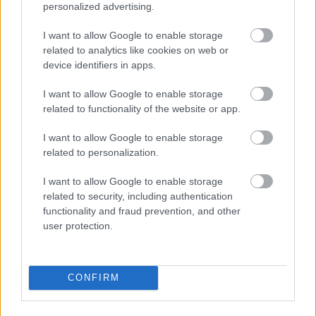
És a játék is meglehetősen bizarr, amit
personalized advertising.
beszerezhetsz.
I want to allow Google to enable storage
related to analytics like cookies on web or
Loaded
:
Unmute
21.02%
device identifiers in apps.
Ismét eljött a csütörtök, ami egyet jelent az új
I want to allow Google to enable storage
ajándékokkal az Epic Games Store kínálatában. Az
related to functionality of the website or app.
elmúlt egy hétben a Hyper Echelon és a Havendock volt
I want to allow Google to enable storage
ingyenesen beszerezhető, ez az ajánlat azonban
related to personalization.
mostanra lejárt, így aki lemaradt róla, már nem tudja
pótolni.
I want to allow Google to enable storage
related to security, including authentication
Az előző akció ugyan véget ért, de nem kell csüggedni,
functionality and fraud prevention, and other
hiszen megérkezett a friss kínálat: ezúttal két újabb játék
user protection.
vált teljesen ingyenessé. Ezen a héten a TOMAK: Save
the Earth Regeneration és a Clone Drone in the Danger
Zone húzható be térítésmentesen, így ismét érdemes
CONFIRM
ellátogatni az áruházba.