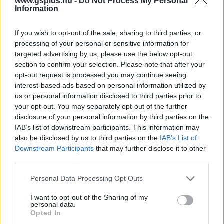
www.gsplus.hu -
Do Not Process My Personal
magyar feliratos előzetesek.
Information
Feliratkozom
If you wish to opt-out of the sale, sharing to third parties, or
processing of your personal or sensitive information for
targeted advertising by us, please use the below opt-out
Csatornatag leszek
section to confirm your selection. Please note that after your
opt-out request is processed you may continue seeing
interest-based ads based on personal information utilized by
us or personal information disclosed to third parties prior to
your opt-out. You may separately opt-out of the further
SMASH by Meló-Diák: Homok, zene és a nyár legjobb
disclosure of your personal information by third parties on the
hangulata – Jön a második forduló! (X)
IAB’s list of downstream participants. This information may
Július végén folytatódik a balatoni strandröplabda-
also be disclosed by us to third parties on the
IAB’s List of
sorozat.
Downstream Participants
that may further disclose it to other
third parties.
Please note that this website/app uses one or more Google
Personal Data Processing Opt Outs
services and may gather and store information including but
Címkék:
#karácsony gergely
#budapest
#olimpia
not limited to your visit or usage behaviour. You may click to
I want to opt-out of the Sharing of my
personal data.
grant or deny consent to Google and its third-party tags to
Opted In
use your data for below specified purposes in below Google