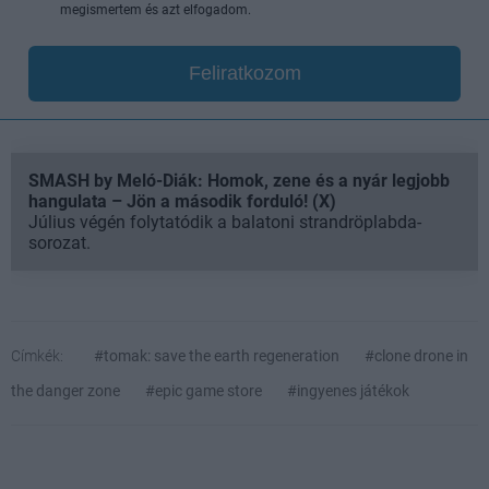
megismertem és azt elfogadom.
Feliratkozom
SMASH by Meló-Diák: Homok, zene és a nyár legjobb
hangulata – Jön a második forduló! (X)
Július végén folytatódik a balatoni strandröplabda-
sorozat.
Címkék:
#tomak: save the earth regeneration
#clone drone in
the danger zone
#epic game store
#ingyenes játékok