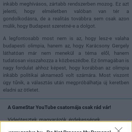
inkább meghívásos, zártabb rendszerben mozog. Ez azt
jelenti, hogy elméletben valóban van tér a
gondolkodásra, de a realitás továbbra sem csak azon
múlik, hogy Budapest szeretné-e a dolgot.
A legfontosabb most nem is az, hogy lesz-e valaha
budapesti olimpia, hanem az, hogy Karácsony Gergely
láthatóan már nem menekül a téma elől, hanem
tudatosan visszahozza a közbeszédbe. Ez önmagában is
nagy fordulat ahhoz képest, hogy korábban az olimpia
inkább politikai aknamező volt számára. Most viszont
úgy tűnik, a választás után megpróbálhatja új keretben
eladni az ötletet.
A GameStar YouTube csatornája csak rád vár!
Videótesztek, magyarázók, érdekességek,
beszélgetések, livestreamek, végigjátszások,