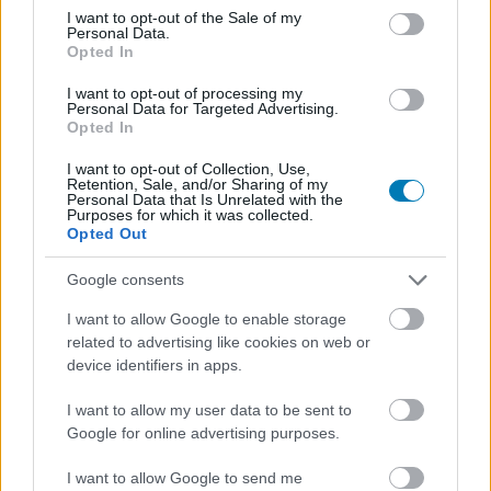
consent section.
I want to opt-out of the Sale of my
Personal Data.
Opted In
I want to opt-out of processing my
Personal Data for Targeted Advertising.
Opted In
Hozzászólások
I want to opt-out of Collection, Use,
Retention, Sale, and/or Sharing of my
Personal Data that Is Unrelated with the
Purposes for which it was collected.
Opted Out
Rendhagyó módon ad ingyen
Google consents
játékot az Epic Games Store
I want to allow Google to enable storage
related to advertising like cookies on web or
ezen a héten
device identifiers in apps.
I want to allow my user data to be sent to
Rixon
|
2026 április 2. 17:05
Google for online advertising purposes.
I want to allow Google to send me