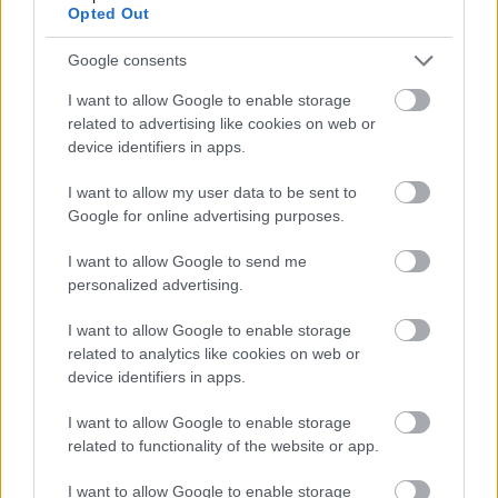
Opted Out
Google consents
I want to allow Google to enable storage
related to advertising like cookies on web or
device identifiers in apps.
I want to allow my user data to be sent to
Google for online advertising purposes.
I want to allow Google to send me
Befutott a Clayface első hivatalos trailere, ilyen lesz
personalized advertising.
a DC-féle testhorror
I want to allow Google to enable storage
Hír
| 2026.07.22 18:20
related to analytics like cookies on web or
Batman egyik kevésbé ismert ellenfele egészen
device identifiers in apps.
hátborzongató eredettörténetet kap, amely távolról sem tűnik
hagyományos képregényfilmnek.
I want to allow Google to enable storage
related to functionality of the website or app.
I want to allow Google to enable storage