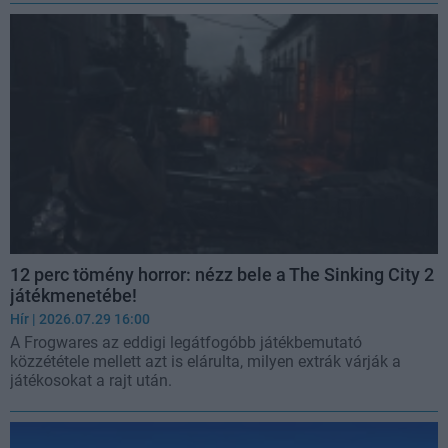
12 perc tömény horror: nézz bele a The Sinking City 2
játékmenetébe!
Hír
| 2026.07.29 16:00
A Frogwares az eddigi legátfogóbb játékbemutató
közzététele mellett azt is elárulta, milyen extrák várják a
játékosokat a rajt után.