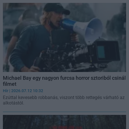
Michael Bay egy nagyon furcsa horror sztoriból csinál
filmet
Hír
| 2026.07.12 10:32
Ezúttal kevesebb robbanás, viszont több rettegés várható az
alkotástól.