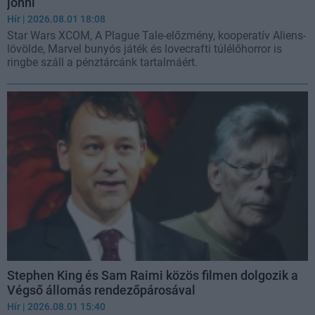
jönni
Hír
| 2026.08.01 18:08
Star Wars XCOM, A Plague Tale-előzmény, kooperatív Aliens-
lövölde, Marvel bunyós játék és lovecrafti túlélőhorror is
ringbe száll a pénztárcánk tartalmáért.
Stephen King és Sam Raimi közös filmen dolgozik a
Végső állomás rendezőpárosával
Hír
| 2026.08.01 15:40