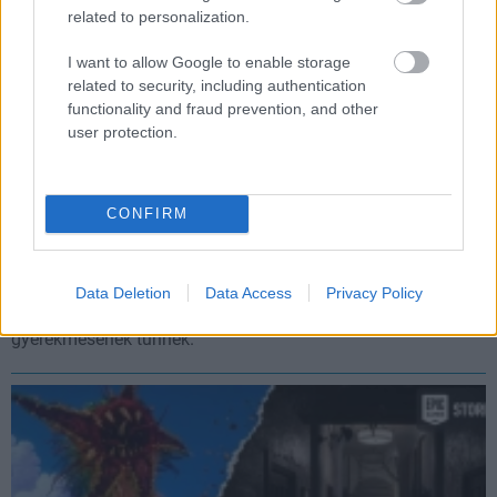
related to personalization.
I want to allow Google to enable storage
related to security, including authentication
functionality and fraud prevention, and other
user protection.
CONFIRM
Az Odüsszeiában pályafutása legfélelmetesebb
jeleneteit forgatta le Christopher Nolan
Hír
| 2026.07.21 09:40
Data Deletion
Data Access
Privacy Policy
Vannak olyan horrorfilmek, amik ehhez képest
gyerekmesének tűnnek.