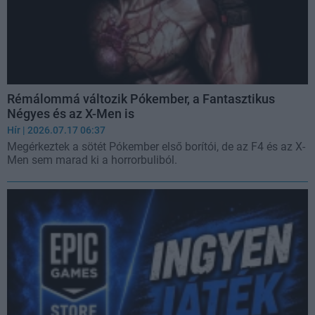
Rémálommá változik Pókember, a Fantasztikus
Négyes és az X-Men is
Hír
| 2026.07.17 06:37
Megérkeztek a sötét Pókember első borítói, de az F4 és az X-
Men sem marad ki a horrorbuliból.