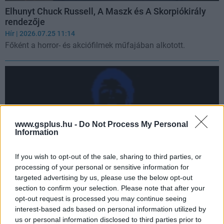
Elhunyt Chuck Russell, A Maszk és A Skorpiókirály
rendezője
Hír
| 2026.07.25 11:14
Főként a horror- és akciófilmek műfajában alkotott.
www.gsplus.hu -
Do Not Process My Personal
Information
If you wish to opt-out of the sale, sharing to third parties, or
processing of your personal or sensitive information for
targeted advertising by us, please use the below opt-out
section to confirm your selection. Please note that after your
Olyat fogsz tenni, amit nem hagyott jóvá a Vatikán –
opt-out request is processed you may continue seeing
FAITH: The Unholy Trinity
interest-based ads based on personal information utilized by
Hír
| 2026.07.24 07:33
us or personal information disclosed to third parties prior to