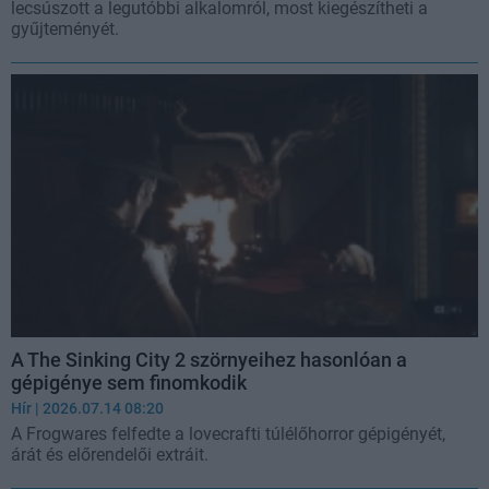
lecsúszott a legutóbbi alkalomról, most kiegészítheti a
gyűjteményét.
A The Sinking City 2 szörnyeihez hasonlóan a
gépigénye sem finomkodik
Hír
| 2026.07.14 08:20
A Frogwares felfedte a lovecrafti túlélőhorror gépigényét,
árát és előrendelői extráit.