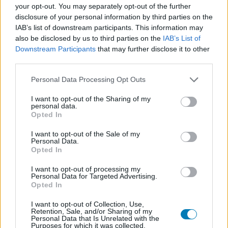
your opt-out. You may separately opt-out of the further
Tartsd lenyomva a SPACE-t, hogy kiűzd a fából a démont!
disclosure of your personal information by third parties on the
IAB’s list of downstream participants. This information may
also be disclosed by us to third parties on the
IAB’s List of
Downstream Participants
that may further disclose it to other
third parties.
Please note that this website/app uses one or more Google
Personal Data Processing Opt Outs
services and may gather and store information including but
not limited to your visit or usage behaviour. You may click to
I want to opt-out of the Sharing of my
personal data.
grant or deny consent to Google and its third-party tags to
Opted In
use your data for below specified purposes in below Google
consent section.
I want to opt-out of the Sale of my
Personal Data.
Opted In
Nem aratott akkora sikert a lovecrafti co-op FPS,
I want to opt-out of processing my
mint reméltük
Personal Data for Targeted Advertising.
Hír
| 2026.07.23 07:15
Opted In
Az alig egy hete megjelent lovecrafti co-op lövölde nem
I want to opt-out of Collection, Use,
nyerte el mindenki tetszését.
Retention, Sale, and/or Sharing of my
Personal Data that Is Unrelated with the
Purposes for which it was collected.