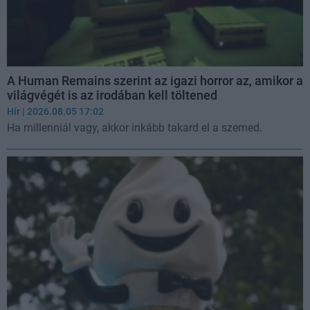
A Human Remains szerint az igazi horror az, amikor a
világvégét is az irodában kell töltened
Hír
| 2026.08.05 17:02
Ha millenniál vagy, akkor inkább takard el a szemed.