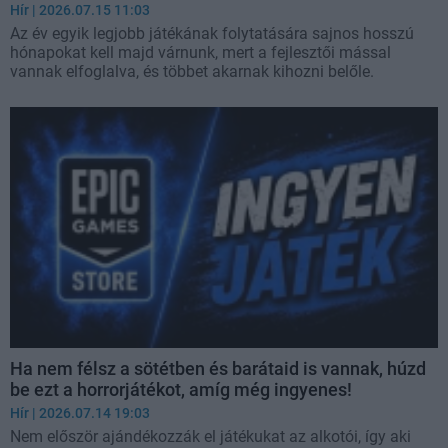
Hír
| 2026.07.15 11:03
Az év egyik legjobb játékának folytatására sajnos hosszú
hónapokat kell majd várnunk, mert a fejlesztői mással
vannak elfoglalva, és többet akarnak kihozni belőle.
Ha nem félsz a sötétben és barátaid is vannak, húzd
be ezt a horrorjátékot, amíg még ingyenes!
Hír
| 2026.07.14 19:03
Nem először ajándékozzák el játékukat az alkotói, így aki