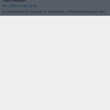
HBO Maxon
Hír
| 2026.07.06 10:32
A sorozatoknál maradt az élmezőny, a filmeknél új első van.
A Smallville sztárja véres horrorwesternnel lép be a
képregények világába
Hír
| 2026.07.06 08:03
Kristin Kreuk új sorozata Kanada sötét múltjába visz.