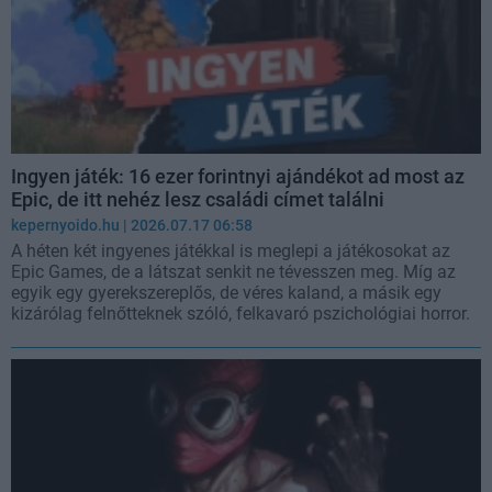
Ingyen játék: 16 ezer forintnyi ajándékot ad most az
Epic, de itt nehéz lesz családi címet találni
kepernyoido.hu
| 2026.07.17 06:58
A héten két ingyenes játékkal is meglepi a játékosokat az
Epic Games, de a látszat senkit ne tévesszen meg. Míg az
egyik egy gyerekszereplős, de véres kaland, a másik egy
kizárólag felnőtteknek szóló, felkavaró pszichológiai horror.