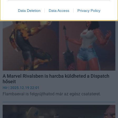
Data Deletion
Data Access
Privacy Policy
A Marvel Rivalsben is harcba küldheted a Dispatch
hőseit
Hír
| 2025.12.19 22:01
Flambaeval is felgyújthatod már az egész csatateret.