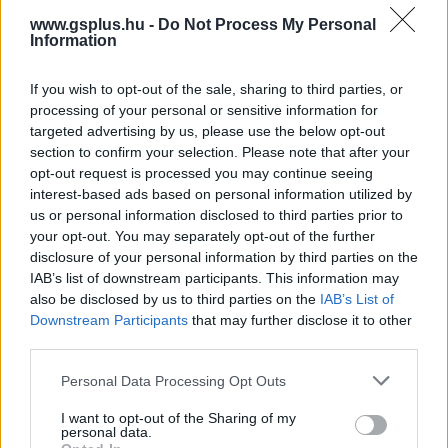
www.gsplus.hu -
Do Not Process My Personal
Information
If you wish to opt-out of the sale, sharing to third parties, or
processing of your personal or sensitive information for
Ezzel játszunk a hétvégén: Half-Life: Alyx és
targeted advertising by us, please use the below opt-out
Dispatch
section to confirm your selection. Please note that after your
Hír
| 2026.01.03 14:02
opt-out request is processed you may continue seeing
Szuperhősöket menedzselünk, amikor épp nem City 17-ben
interest-based ads based on personal information utilized by
kalandozunk.
us or personal information disclosed to third parties prior to
your opt-out. You may separately opt-out of the further
disclosure of your personal information by third parties on the
IAB’s list of downstream participants. This information may
also be disclosed by us to third parties on the
IAB’s List of
Downstream Participants
that may further disclose it to other
third parties.
Please note that this website/app uses one or more Google
Personal Data Processing Opt Outs
services and may gather and store information including but
not limited to your visit or usage behaviour. You may click to
I want to opt-out of the Sharing of my
personal data.
grant or deny consent to Google and its third-party tags to