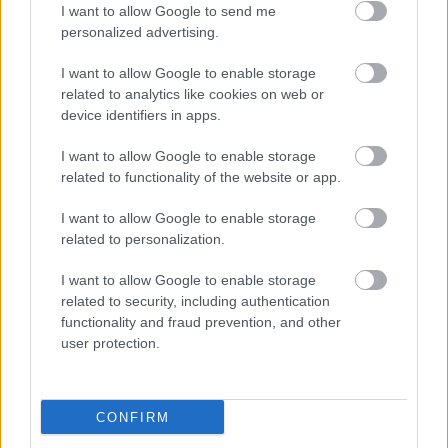
Hír
| 2025.12.26 20:01
I want to allow Google to send me
A fejlesztők aggódnak, hogy jövő őszre mindenki elfelejti
personalized advertising.
őket, de nem ez a legnagyobb probléma.
I want to allow Google to enable storage
related to analytics like cookies on web or
device identifiers in apps.
I want to allow Google to enable storage
related to functionality of the website or app.
I want to allow Google to enable storage
related to personalization.
I want to allow Google to enable storage
related to security, including authentication
functionality and fraud prevention, and other
user protection.
GS Évértékelő | A legjobb játékok 2025-ben
Hír
| 2025.12.25 16:03
Idén a nagy kiadók alig-alig rúgtak labdába, 2025-ön már
tisztán látszik, hogy a modern játékfejlesztés jelenében az
CONFIRM
apró szenvedélyes csapatok alkotják a legjobb élményeket.