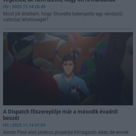
Hír
| 2025.11.14 20:49
Most jól értettem, hogy Shorette belengette egy rendezői
változat lehetőségét?
A Dispatch főszereplője már a második évadról
beszél
Hír
| 2025.11.14 07:03
Aaron Paul első játékos projektje kimagasló siker, de ennek