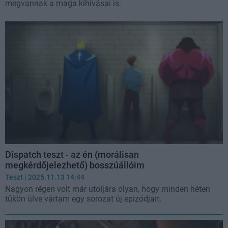
megvannak a maga kihívásai is.
Dispatch teszt - az én (morálisan
megkérdőjelezhető) bosszúállóim
Teszt
| 2025.11.13 14:44
Nagyon régen volt már utoljára olyan, hogy minden héten
tűkön ülve vártam egy sorozat új epizódjait.