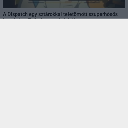
A Dispatch egy sztárokkal teletömött szuperhősös
komédia a Telltale veteránjaitól
Hír
| 2024.12.13 09:08
A szinkroncsapatban több ismerős név is lesz, köztük a
Critical Role sztárjaival és a legismertebb
tartalomgyártókkal.