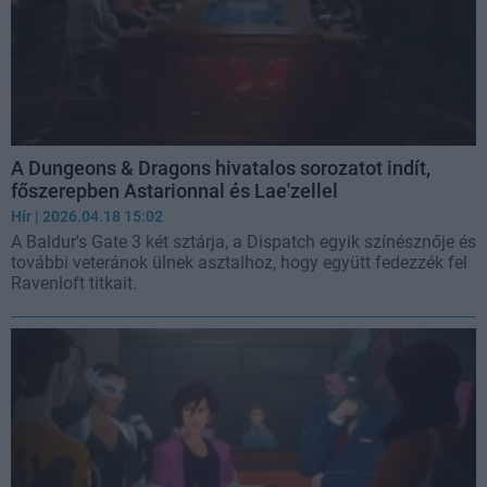
A Dungeons & Dragons hivatalos sorozatot indít,
főszerepben Astarionnal és Lae'zellel
Hír
| 2026.04.18 15:02
A Baldur's Gate 3 két sztárja, a Dispatch egyik színésznője és
további veteránok ülnek asztalhoz, hogy együtt fedezzék fel
Ravenloft titkait.