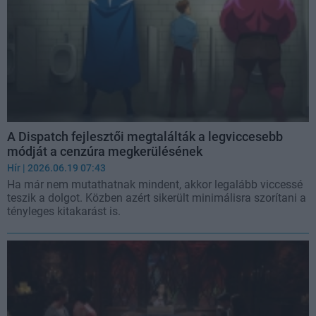
A Dispatch fejlesztői megtalálták a legviccesebb
módját a cenzúra megkerülésének
Hír
| 2026.06.19 07:43
Ha már nem mutathatnak mindent, akkor legalább viccessé
teszik a dolgot. Közben azért sikerült minimálisra szorítani a
tényleges kitakarást is.