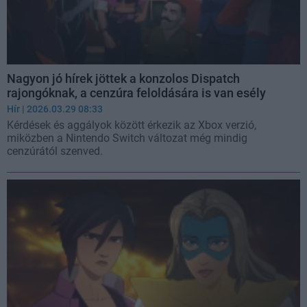
Nagyon jó hírek jöttek a konzolos Dispatch
rajongóknak, a cenzúra feloldására is van esély
Hír
| 2026.03.29 08:33
Kérdések és aggályok között érkezik az Xbox verzió,
miközben a Nintendo Switch változat még mindig
cenzúrától szenved.