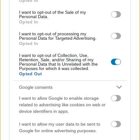
Opted In
use your data for below specified purposes in below Google
consent section.
I want to opt-out of the Sale of my
Personal Data.
Szerintünk ezek voltak 2025 legjobb játékai
Opted In
Hír
| 2025.12.30 10:32
A kis csapatok idén végleg lekörözték a nagy kiadókat.
I want to opt-out of processing my
Personal Data for Targeted Advertising.
Opted In
I want to opt-out of Collection, Use,
Retention, Sale, and/or Sharing of my
Personal Data that Is Unrelated with the
Purposes for which it was collected.
Opted Out
Google consents
I want to allow Google to enable storage
related to advertising like cookies on web or
device identifiers in apps.
I want to allow my user data to be sent to
A Dispatch indulhat a 2026-os The Game Awardsért,
Google for online advertising purposes.
ami több szempontból is fura