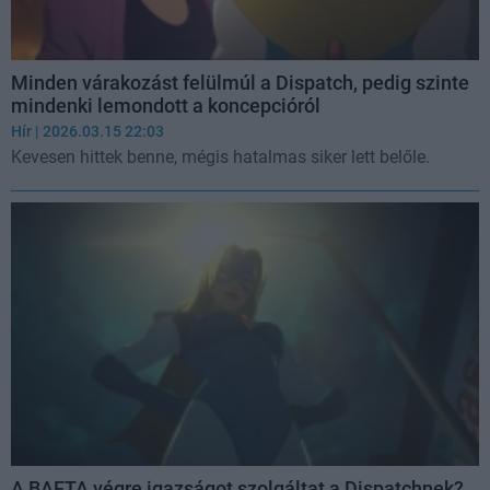
Minden várakozást felülmúl a Dispatch, pedig szinte
mindenki lemondott a koncepcióról
Hír
| 2026.03.15 22:03
Kevesen hittek benne, mégis hatalmas siker lett belőle.
A BAFTA végre igazságot szolgáltat a Dispatchnek?