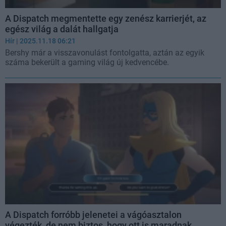
A Dispatch megmentette egy zenész karrierjét, az
egész világ a dalát hallgatja
Hír
| 2025.11.18 06:21
Bershy már a visszavonulást fontolgatta, aztán az egyik
száma bekerült a gaming világ új kedvencébe.
A Dispatch forróbb jelenetei a vágóasztalon
végezték, de nem biztos, hogy ott is maradnak