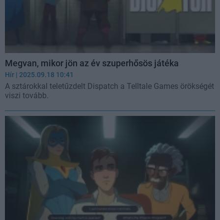
Megvan, mikor jön az év szuperhősös játéka
Hír
| 2025.09.18 10:41
A sztárokkal teletűzdelt Dispatch a Telltale Games örökségét
viszi tovább.