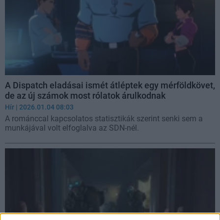
A Dispatch eladásai ismét átléptek egy mérföldkövet,
de az új számok most rólatok árulkodnak
Hír
| 2026.01.04 08:03
A románccal kapcsolatos statisztikák szerint senki sem a
munkájával volt elfoglalva az SDN-nél.