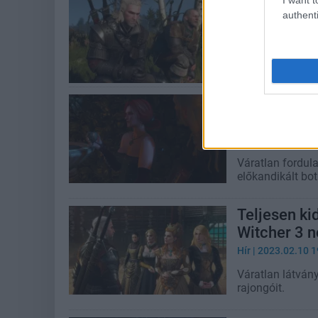
Ezért szüle
authenti
legmegrázó
Hír
| 2023.03.25 1
A küldetésekért 
Lényegében 
vagina modj
Hír
| 2023.02.14 0
Váratlan fordula
előkandikált bot
Teljesen ki
Witcher 3 
Hír
| 2023.02.10 1
Váratlan látván
rajongóit.