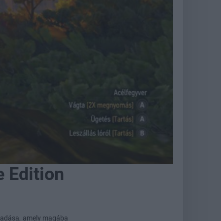
 Edition
 kiadása, amely magába