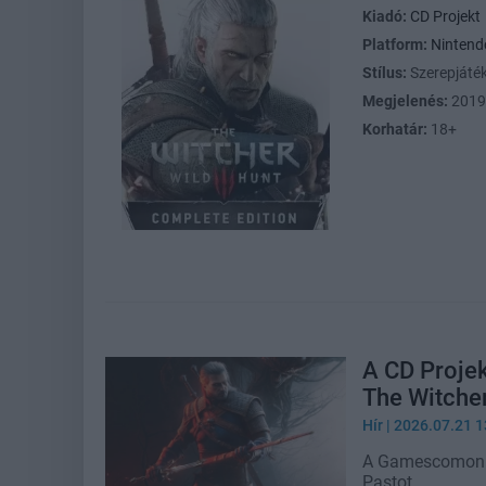
Kiadó:
CD Projekt
Platform:
Nintend
Stílus:
Szerepjáté
Megjelenés:
2019
Korhatár:
18+
A CD Projek
The Witcher
Hír
| 2026.07.21 1
A Gamescomon l
Pastot.