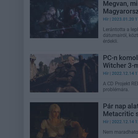
Megvan, mik
Magyarorsz
Hír
| 2023.01.20 1
Lerántotta a le
dátumairól, közt
érdekli.
PC-n komol
Witcher 3-
Hír
| 2022.12.14 1
A CD Projekt RE
problémára.
Pár nap ala
Metacritic 
Hír
| 2022.12.14 1
Nem maradhatott