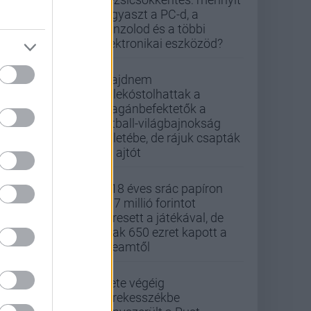
fogyaszt a PC-d, a
konzolod és a többi
elektronikai eszközöd?
Majdnem
belekóstolhattak a
magánbefektetők a
futball-világbajnokság
üzletébe, de rájuk csapták
az ajtót
A 18 éves srác papíron
437 millió forintot
keresett a játékával, de
csak 650 ezret kapott a
Steamtől
Élete végéig
kerekesszékbe