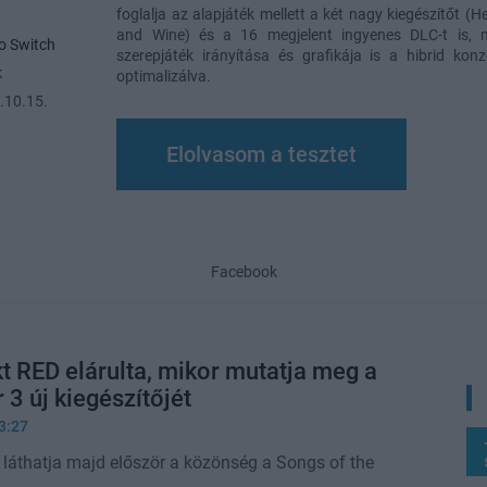
foglalja az alapjáték mellett a két nagy kiegészítőt (
and Wine) és a 16 megjelent ingyenes DLC-t is, m
o Switch
szerepjáték irányítása és grafikája is a hibrid konzo
k
optimalizálva.
.10.15.
Elolvasom a tesztet
Facebook
t RED elárulta, mikor mutatja meg a
 3 új kiegészítőjét
3:27
áthatja majd először a közönség a Songs of the