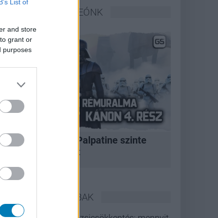
B’s List of
LEGFRISSEBB VIDEÓNK
er and store
to grant or
ed purposes
A korszak, amikor Palpatine szinte
bármit megtehetett
LEGOLVASOTTABBAK
Rezsicsökkentés: mennyit