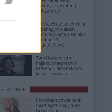
kényszerült a Rust
játékos, aki swatting
áldozata lett
Vin Diesel azóta nem bírja
abbahagyni a sírást,
mióta elolvasta a Halálos
iramban 11
forgatókönyvét
Tom Holland nem
hajlandó megnézni a
kedvenc videójátékából
készült sorozatot
PCW HÍREK
Felrobbant power bank
miatt égett ki egy autó
Debrecenben