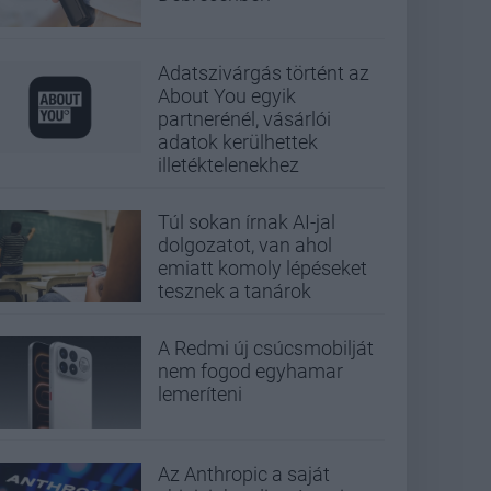
Adatszivárgás történt az
About You egyik
partnerénél, vásárlói
adatok kerülhettek
illetéktelenekhez
Túl sokan írnak AI-jal
dolgozatot, van ahol
emiatt komoly lépéseket
tesznek a tanárok
A Redmi új csúcsmobilját
nem fogod egyhamar
lemeríteni
Az Anthropic a saját