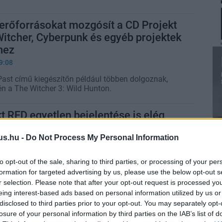
erőforrásokat mozgósít a CD Projekt
itcher, Cyberpunk és egyéb projektek
hez
9:08
Past című kiegészítőn például többen dolgoznak,
én a The Witcher 3: Wild Hunton.
t RED egyetlen bejelentése is elég
tömegek térjenek vissza a The Witcher
us.hu -
Do Not Process My Personal Information
1:56
to opt-out of the sale, sharing to third parties, or processing of your per
 azt, hogy ideje újrajátszani vagy pótolni minden
formation for targeted advertising by us, please use the below opt-out s
bb szerepjátékát.
r selection. Please note that after your opt-out request is processed y
eing interest-based ads based on personal information utilized by us or
disclosed to third parties prior to your opt-out. You may separately opt-
 lesz a The Witcher 3: Songs of the
losure of your personal information by third parties on the IAB’s list of
 amit a CDPR-tól megszoktunk