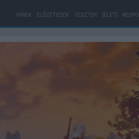
HÍREK
ELŐZETESEK
TESZTEK
[ÉLET]
#ESPO