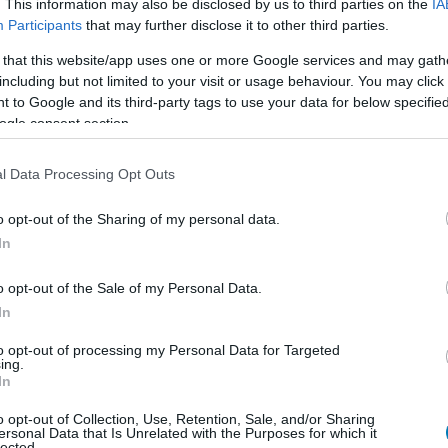
. This information may also be disclosed by us to third parties on the
IA
3:03
Participants
that may further disclose it to other third parties.
viai Geralttól méltó módon vesz majd búcsút a
 that this website/app uses one or more Google services and may gath
.
including but not limited to your visit or usage behaviour. You may click 
 to Google and its third-party tags to use your data for below specifi
The Witcher 3 gépigénye, és ennek
ogle consent section.
fognak örülni
1:22
l Data Processing Opt Outs
ciós konzolokkal együtt a Windows 10 kezét is
o opt-out of the Sharing of my personal data.
rojekt RED.
In
 CD Projekt RED bejelentette a The
o opt-out of the Sale of my Personal Data.
j kiegészítőjét
In
1:26
to opt-out of processing my Personal Data for Targeted
nak Geraltra a The Witcher 3: Songs of the Pastban.
ing.
In
sabb, hogy még idén megjelenik a The
o opt-out of Collection, Use, Retention, Sale, and/or Sharing
ersonal Data that Is Unrelated with the Purposes for which it
Wild Hunt új kiegészítője
lected.