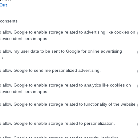
Out
9:21
esülések szerint Geralt új kalandja a sivatagba vezet.
consents
o allow Google to enable storage related to advertising like cookies on
lsó kiegészítőt kaphat a The Witcher
evice identifiers in apps.
5:06
o allow my user data to be sent to Google for online advertising
s.
 ezzel vezetheti fel a fejlesztés alatt álló The
to allow Google to send me personalized advertising.
 10. évfordulóst kiadást kap a The
o allow Google to enable storage related to analytics like cookies on
Wild Hunt, minden idők egyik legjobb
evice identifiers in apps.
o allow Google to enable storage related to functionality of the website
9:58
D steelbookkal és extrákkal ünnepli a legendás
lenésének tizedik évfordulóját.
o allow Google to enable storage related to personalization.
o allow Google to enable storage related to security, including