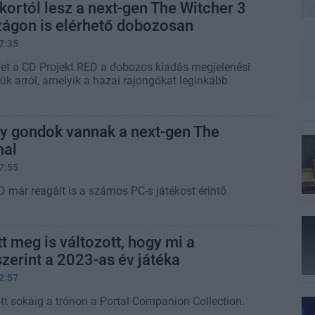
ortól lesz a next-gen The Witcher 3
ágon is elérhető dobozosan
7:35
plet a CD Projekt RED a dobozos kiadás megjelenési
ük arról, amelyik a hazai rajongókat leginkább
y gondok vannak a next-gen The
mal
7:55
D már reagált is a számos PC-s játékost érintő
tt meg is változott, hogy mi a
szerint a 2023-as év játéka
2:57
 sokáig a trónon a Portal Companion Collection.