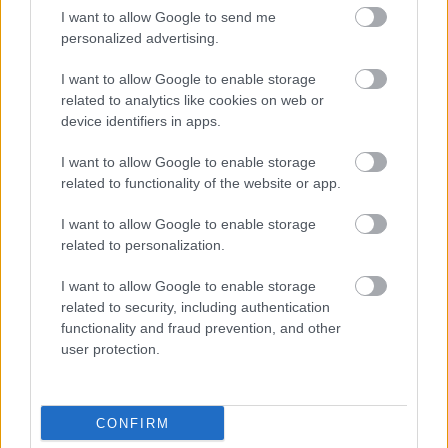
Csirke
|
2023 február 11. 07:21
I want to allow Google to send me
personalized advertising.
Warhol Batmanje Drakulával csapott össze, de
I want to allow Google to enable storage
related to analytics like cookies on web or
mindkét főszereplőt egyetlen színész játszotta
device identifiers in apps.
el.
I want to allow Google to enable storage
Loaded
:
Unmute
related to functionality of the website or app.
21.86%
I want to allow Google to enable storage
Tim Burton 1989-es Batman-filmjét már mindenki ismeri,
related to personalization.
az ezt követő adaptációkat sem kell sokaknak külön
bemutatni. Még az sem lehet vészesen sokaknak
I want to allow Google to enable storage
újdonság, hogy 1966-ban Adam West egy népszerű
related to security, including authentication
functionality and fraud prevention, and other
Batman-tévésorozat mellett elkészítette a Batman: The
user protection.
Movie-t is. Azt már csak a valóban keményvonalas
Batman-rajongók tudják, hogy 1943-ban és '49-ben is
készült egy-egy fekete-fehér Batman film - egészen
CONFIRM
pontosan "theatrical serial", vagyis olyan alkotás, amit