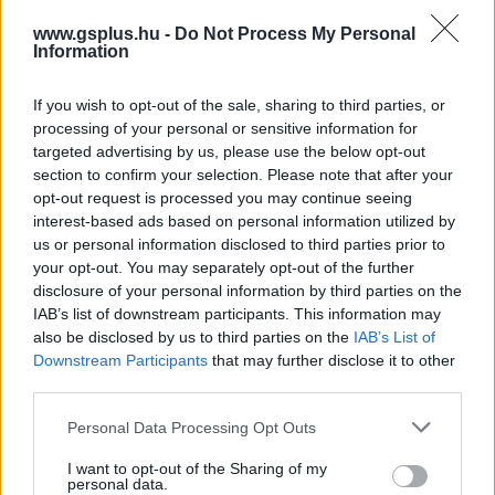
Ami tetszett
www.gsplus.hu -
Do Not Process My Personal
Information
Komplett Witcher-élmény
If you wish to opt-out of the sale, sharing to third parties, or
processing of your personal or sensitive information for
Ügyesen átemelt irányítás
targeted advertising by us, please use the below opt-out
section to confirm your selection. Please note that after your
Offline is tökéletesen működik
opt-out request is processed you may continue seeing
interest-based ads based on personal information utilized by
us or personal information disclosed to third parties prior to
Ami nem tetszett
your opt-out. You may separately opt-out of the further
disclosure of your personal information by third parties on the
IAB’s list of downstream participants. This information may
also be disclosed by us to third parties on the
IAB’s List of
Az első Witchert idéző grafika
Downstream Participants
that may further disclose it to other
third parties.
Hatalmas méret
Please note that this website/app uses one or more Google
Personal Data Processing Opt Outs
Gyakran megakadó játék
services and may gather and store information including but
not limited to your visit or usage behaviour. You may click to
I want to opt-out of the Sharing of my
personal data.
grant or deny consent to Google and its third-party tags to