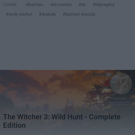
Címkék:
#batman
#dc comics
#dc
#képregény
#andy warhol
#drakula
#batman dracula
The Witcher 3: Wild Hunt - Complete
Edition