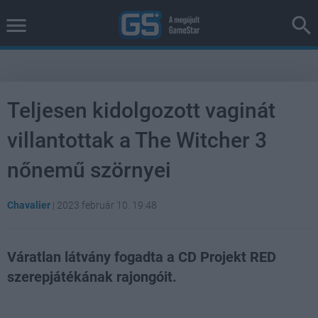
Teljesen kidolgozott vaginát
villantottak a The Witcher 3
nőnemű szörnyei
Chavalier
|
2023 február 10. 19:48
Váratlan látvány fogadta a CD Projekt RED
szerepjátékának rajongóit.
Loaded
:
Unmute
38.26%