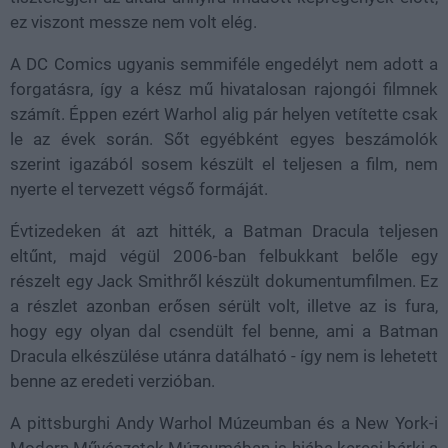
ez viszont messze nem volt elég.
A DC Comics ugyanis semmiféle engedélyt nem adott a
forgatásra, így a kész mű hivatalosan rajongói filmnek
számít. Éppen ezért Warhol alig pár helyen vetítette csak
le az évek során. Sőt egyébként egyes beszámolók
szerint igazából sosem készült el teljesen a film, nem
nyerte el tervezett végső formáját.
Évtizedeken át azt hitték, a Batman Dracula teljesen
eltűnt, majd végül 2006-ban felbukkant belőle egy
részelt egy Jack Smithről készült dokumentumfilmen. Ez
a részlet azonban erősen sérült volt, illetve az is fura,
hogy egy olyan dal csendült fel benne, ami a Batman
Dracula elkészülése utánra datálható - így nem is lehetett
benne az eredeti verzióban.
A pittsburghi Andy Warhol Múzeumban és a New York-i