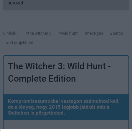
sorozat.
Címkék:
#the witcher 3
#wild hunt
#next-gen
#patch
#cd projekt red
The Witcher 3: Wild Hunt -
Complete Edition
Kompromisszumokkal vastagon számolnod kell,
de a lényeg, hogy 2015 legjobb játékát már a
Switchen is pörgetheted.