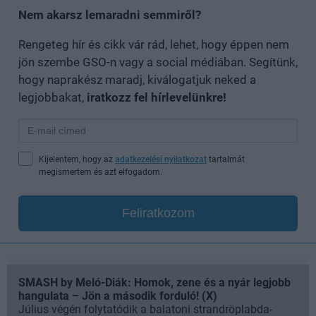
Nem akarsz lemaradni semmiről?
Rengeteg hír és cikk vár rád, lehet, hogy éppen nem
jön szembe GSO-n vagy a social médiában. Segítünk,
hogy naprakész maradj, kiválogatjuk neked a
legjobbakat,
iratkozz fel hírlevelünkre!
Kijelentem, hogy az
adatkezelési nyilatkozat
tartalmát
megismertem és azt elfogadom.
Feliratkozom
SMASH by Meló-Diák: Homok, zene és a nyár legjobb
hangulata – Jön a második forduló! (X)
Július végén folytatódik a balatoni strandröplabda-