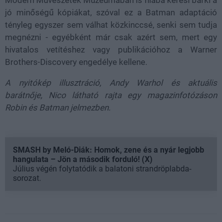
Modern Művészetek Múzeumában is hiába keresi bárki a
jó minőségű kópiákat, szóval ez a Batman adaptáció
tényleg egyszer sem válhat közkinccsé, senki sem tudja
megnézni - egyébként már csak azért sem, mert egy
hivatalos vetítéshez vagy publikációhoz a Warner
Brothers-Discovery engedélye kellene.
A nyitókép illusztráció, Andy Warhol és aktuális
barátnője, Nico látható rajta egy magazinfotózáson
Robin és Batman jelmezben.
SMASH by Meló-Diák: Homok, zene és a nyár legjobb
hangulata – Jön a második forduló! (X)
Július végén folytatódik a balatoni strandröplabda-
sorozat.