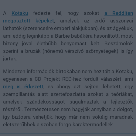
A
Kotaku
fedezte fel, hogy azokat
a Redditen
megosztott képeket
, amelyek az erdő asszonyai
láthatók (szerencsére emberi alakjukban), és az ágyékuk,
ami eddig leginkább a Barbie babákéra hasonlított, most
bizony jóval élethűbb benyomást kelt. Beszámolók
szerint a bruxák (nőnemű vérszívó szörnyetegek) is így
jártak.
Mindezen információk birtokában nem hezitált a Kotaku,
egyenesen a CD Projekt RED-hez fordult válaszért, ami
meg is érkezett
, és ahogy azt sejteni lehetett, egy
szempillantás alatt szertefoszlatta azokat a teóriákat,
amelyek szándékosságot sugalmaztak a fejlesztők
részéről. Természetesen nem hagyják annyiban a dolgot,
így biztosra vehetjük, hogy már nem sokáig maradnak
életszerűbbek a szóban forgó karaktermodellek.