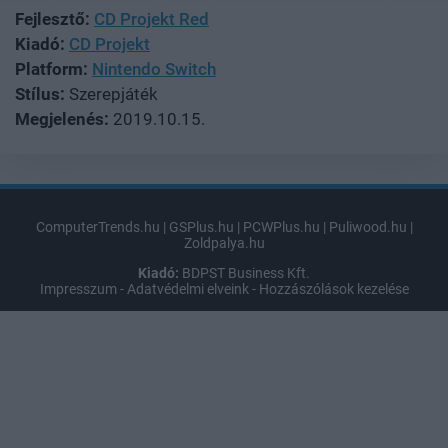
Fejlesztő:
CD Projekt Red
Kiadó:
CD Projekt
Platform:
Nintendo Switch
Stílus:
Szerepjáték
Megjelenés:
2019.10.15.
ComputerTrends.hu
|
GSPlus.hu
|
PCWPlus.hu
|
Puliwood.hu
|
Zoldpalya.hu
Kiadó:
BDPST Business Kft.
Impresszum
-
Adatvédelmi elveink
-
Hozzászólások kezelése