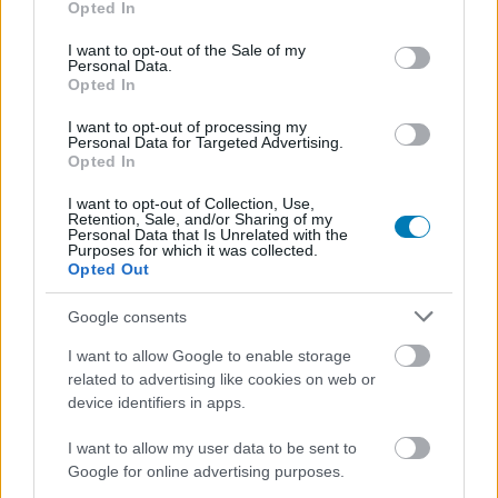
Opted In
use your data for below specified purposes in below Google
consent section.
I want to opt-out of the Sale of my
Personal Data.
Opted In
I want to opt-out of processing my
Personal Data for Targeted Advertising.
Opted In
I want to opt-out of Collection, Use,
Hozzászólások
Retention, Sale, and/or Sharing of my
Personal Data that Is Unrelated with the
Purposes for which it was collected.
Opted Out
Az megvan, hogy Andy Warhol
Google consents
is készített egy Batman-filmet,
I want to allow Google to enable storage
related to advertising like cookies on web or
csak épp ezt senki sem nézheti
device identifiers in apps.
meg?
I want to allow my user data to be sent to
Google for online advertising purposes.