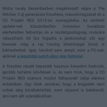
Mióta tavaly decemberben megérkezett végre a The
Witcher 3 új generációs frissítése, másodvirágzását éli a
CD Projekt RED 2015-ös szerepjátéka. Az említett
update-nek köszönhetően konzolon korábban
elérhetetlen felbontás és a részletgazdagság rovására
választható 60 fps fogadta a játékosokat, sőt egy
keveset még a ray tracing lehetőségei közül is
kiélvezhettek. Igaz, távolról sem annyit, mint a PC-sek,
akiknek
a legutóbbi patch okoz épp fejtörést
.
A frissítés részét képezték hasznos kényelmi funkciók,
apróbb tartalmi bővítések is, és nem titok, hogy a CD
Projekt RED számos modot felhasznált céljai elérése
érdekében. Úgy tűnik azonban, hogy a lengyelek nem
voltak elég körültekintőek, mert olyasmi is belekerült,
ami nem állt szándékukban.