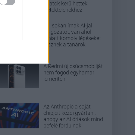
adatok kerülhettek
illetéktelenekhez
Túl sokan írnak AI-jal
dolgozatot, van ahol
emiatt komoly lépéseket
tesznek a tanárok
A Redmi új csúcsmobilját
nem fogod egyhamar
lemeríteni
Az Anthropic a saját
chipjeit kezdi gyártani,
ahogy az AI óriások mind
befelé fordulnak