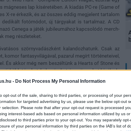
ris mágneses lap kíséretében. A kiadás PC-re (Game of
ies X-re érkezik, és az összes eddig megjelent tartalom
t, dedikált fotómódot, új tárgyakat is tartalmaz. A CD
lmazó Cenega a játék jubileumához kapcsolódó merch-
A
ak meg részleteket.
 hivatásos szörnyvadászként kalandozhatunk. Csak az
, komor fantasyvilágával, pazarul megírt történeteivel,
vel. És akkor még nem beszéltünk a Hearts of Stone és
n új küldetéseket, helyszíneket és szörnyeket kínálnak,
mai napig.
us.hu -
Do Not Process My Personal Information
to opt-out of the sale, sharing to third parties, or processing of your per
formation for targeted advertising by us, please use the below opt-out s
szletgazdag, ráadásul a játékban meghozott döntéseink
r selection. Please note that after your opt-out request is processed y
 a műfaj legjobbjai közé emelik, azok a lebilincselően
eing interest-based ads based on personal information utilized by us or
üldetések, melyek sok rivális RPG fősztoriját is
disclosed to third parties prior to your opt-out. You may separately opt-
losure of your personal information by third parties on the IAB’s list of