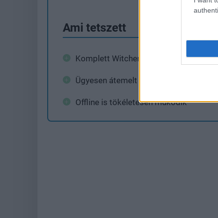
authenti
Ami tetszett
Komplett Witcher-élmény
Ügyesen átemelt irányítás
Offline is tökéletesen működik