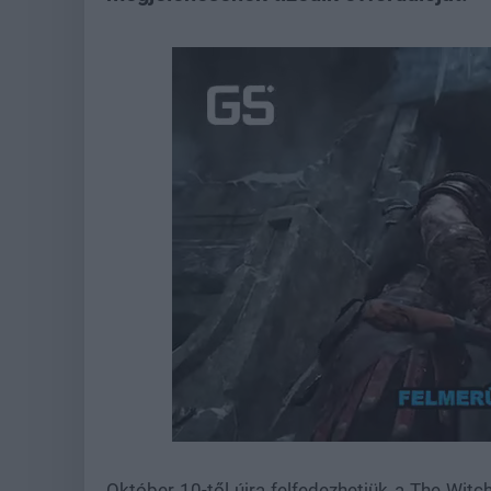
Loaded
:
Unmute
21.86%
Október 10-től újra felfedezhetjük a The Witch