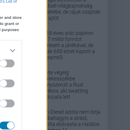
B’s List of
futball-világbajnokság
üzletébe, de rájuk csapták
az ajtót
er and store
to grant or
ed purposes
A 18 éves srác papíron
437 millió forintot
keresett a játékával, de
csak 650 ezret kapott a
Steamtől
Élete végéig
kerekesszékbe
kényszerült a Rust
játékos, aki swatting
áldozata lett
Vin Diesel azóta nem bírja
abbahagyni a sírást,
mióta elolvasta a Halálos