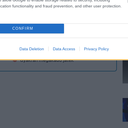
cation functionality and fraud prevention, and other user protection.
Ami nem tetszett
CONFIRM
Az első Witchert idéző grafika
Hatalmas méret
Data Deletion
Data Access
Privacy Policy
Gyakran megakadó játék