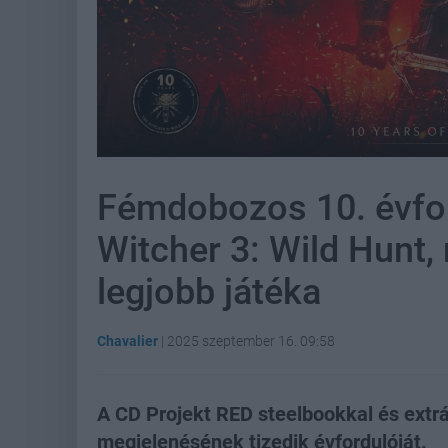
Fémdobozos 10. évfor
Witcher 3: Wild Hunt,
legjobb játéka
Chavalier
|
2025 szeptember 16. 09:58
A CD Projekt RED steelbookkal és extr
megjelenésének tizedik évfordulóját.