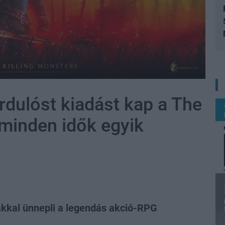
dulóst kiadást kap a The
 minden idők egyik
ákkal ünnepli a legendás akció-RPG