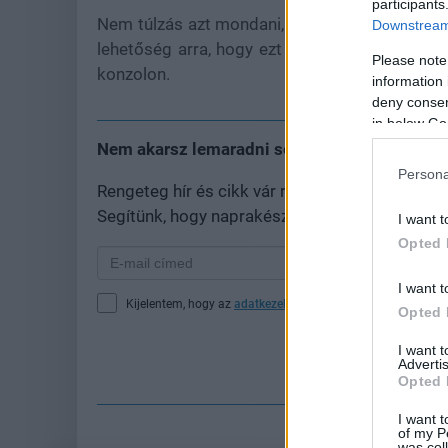
participants
Nem túlzás azt mondani, hogy a The Witcher 3-
Downstream 
lehetőség arra, hogy ezt a páratlan alkotást 
Please note
konzolon.
information 
deny consent
in below Go
Nem akarsz lemaradni semmiről?
Persona
Rengeteg hír és cikk vár rád, lehet, hogy épp
Segítünk, hogy naprakész maradj, kiválogatjuk
I want t
Opted 
I want t
Kijelentem, hogy az
adatkezelési nyilatkozat
tartalmát megi
Opted 
I want 
Fe
Advertis
Opted 
I want t
of my P
was col