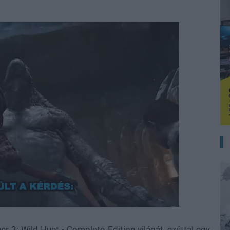
er 3: Wild Hunt - Complete Edition világát, ezúttal egy