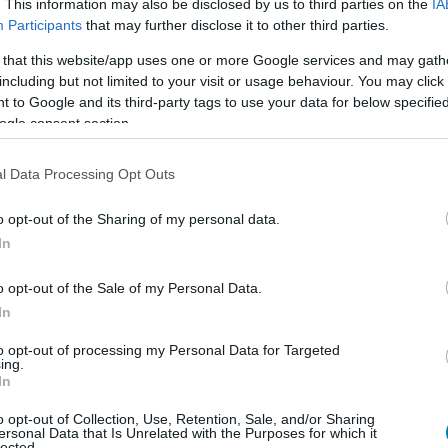
. This information may also be disclosed by us to third parties on the
IA
at vétek kihagyni, a jubileumi kiadás pedig nagyszerű
Participants
that may further disclose it to other third parties.
a legteljesebb formájában élhessük át, akár PC-n, akár
 that this website/app uses one or more Google services and may gath
including but not limited to your visit or usage behaviour. You may click 
 to Google and its third-party tags to use your data for below specifi
ogle consent section.
l Data Processing Opt Outs
en nem jön szembe GSO-n vagy a social médiában.
 neked a legjobbakat,
iratkozz fel hírlevelünkre!
o opt-out of the Sharing of my personal data.
In
o opt-out of the Sale of my Personal Data.
smertem és azt elfogadom.
In
to opt-out of processing my Personal Data for Targeted
liratkozom
ing.
In
o opt-out of Collection, Use, Retention, Sale, and/or Sharing
ersonal Data that Is Unrelated with the Purposes for which it
lected.