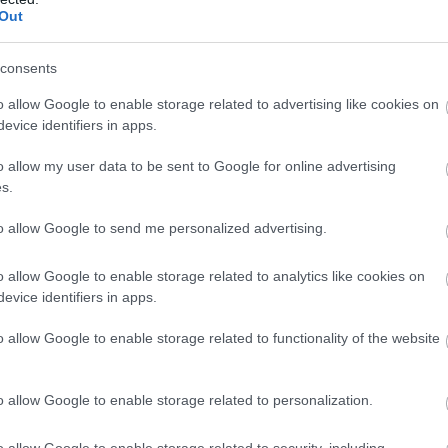
Out
b hangulata – Jön a második forduló! (X)
sorozat.
consents
o allow Google to enable storage related to advertising like cookies on
evice identifiers in apps.
10. évforduló
#cd projekt red
#cenega
o allow my user data to be sent to Google for online advertising
s.
to allow Google to send me personalized advertising.
 Hunt - Complete
o allow Google to enable storage related to analytics like cookies on
evice identifiers in apps.
o allow Google to enable storage related to functionality of the website
kell, de a lényeg, hogy 2015 legjobb játékát
o allow Google to enable storage related to personalization.
o allow Google to enable storage related to security, including