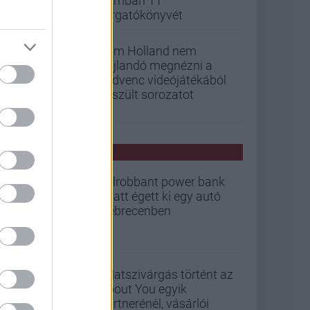
iramban 11
forgatókönyvét
Tom Holland nem
hajlandó megnézni a
kedvenc videójátékából
készült sorozatot
PCW HÍREK
Felrobbant power bank
miatt égett ki egy autó
Debrecenben
Adatszivárgás történt az
About You egyik
partnerénél, vásárlói