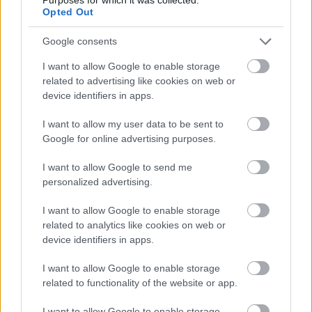
Opted Out
Google consents
I want to allow Google to enable storage
related to advertising like cookies on web or
device identifiers in apps.
Hozzászólások
I want to allow my user data to be sent to
Google for online advertising purposes.
Csak 8,6 milliárd forint „egyéb
I want to allow Google to send me
personalized advertising.
bevétel” kellett, hogy ne legyen
I want to allow Google to enable storage
masszívan veszteséges a
related to analytics like cookies on web or
device identifiers in apps.
Megafon
I want to allow Google to enable storage
related to functionality of the website or app.
daev
|
2026 június 2. 18:03
I want to allow Google to enable storage