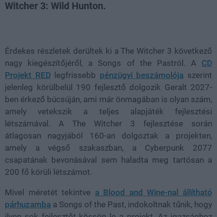
Witcher 3: Wild Hunton.
Loaded
:
Unmute
38.26%
Érdekes részletek derültek ki a The Witcher 3 következő
nagy kiegészítőjéről, a Songs of the Pastról. A
CD
Projekt RED
legfrissebb
pénzügyi beszámolója
szerint
jelenleg körülbelül 190 fejlesztő dolgozik Geralt 2027-
ben érkező búcsúján, ami már önmagában is olyan szám,
amely vetekszik a teljes alapjáték fejlesztési
létszámával. A The Witcher 3 fejlesztése során
átlagosan nagyjából 160-an dolgoztak a projekten,
amely a végső szakaszban, a Cyberpunk 2077
csapatának bevonásával sem haladta meg tartósan a
200 fő körüli létszámot.
Mivel méretét tekintve
a Blood and Wine-nal állítható
párhuzamba
a Songs of the Past, indokoltnak tűnik, hogy
ilyen sok fejlesztőt kössön le a projekt. Az igazsághoz