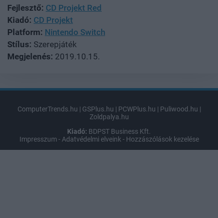
Fejlesztő:
CD Projekt Red
Kiadó:
CD Projekt
Platform:
Nintendo Switch
Stílus:
Szerepjáték
Megjelenés:
2019.10.15.
ComputerTrends.hu
|
GSPlus.hu
|
PCWPlus.hu
|
Puliwood.hu
|
Zoldpalya.hu
Kiadó:
BDPST Business Kft.
Impresszum
-
Adatvédelmi elveink
-
Hozzászólások kezelése