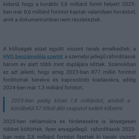
kiderül, hogy a korábbi 5,8 milliárd forint helyett 2025-
ben már 8,6 milliárd forintot kaptak valamilyen forrásból,
amit a dokumentumban nem részleteztek.
A költségek ezzel együtt viszont tavaly emelkedtek, a
HVG beszámolója szerint
a személyi jellegű ráfordítások
három év alatt több mint duplájára nőttek. Számokban
ez azt jelenti, hogy amíg 2023-ban 877 millió forintot
fordítottak bérekre és kapcsolódó kiadásokra, addig
2024-ben már 1,3 milliárd forintot,
2025-ben pedig közel 1,8 milliárdot, amiből a
körülbelül 57 főből álló csapatot kellett kifizetni.
2025-ben reklámokra és hirdetésekre is lényegesen
többet költöttek, ilyen anyagjellegű ráfordítások 2023-
ban még 2,8 milliárd forintot fizettek ki tavaly viszont