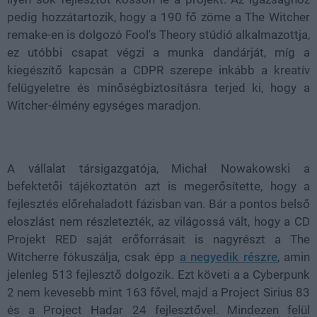
pedig hozzátartozik, hogy a 190 fő zöme a The Witcher
remake-en is dolgozó Fool's Theory stúdió alkalmazottja,
ez utóbbi csapat végzi a munka dandárját, míg a
kiegészítő kapcsán a CDPR szerepe inkább a kreatív
felügyeletre és minőségbiztosításra terjed ki, hogy a
Witcher-élmény egységes maradjon.
A vállalat társigazgatója, Michał Nowakowski a
befektetői tájékoztatón azt is megerősítette, hogy a
fejlesztés előrehaladott fázisban van. Bár a pontos belső
eloszlást nem részletezték, az világossá vált, hogy a CD
Projekt RED saját erőforrásait is nagyrészt a The
Witcherre fókuszálja, csak épp
a negyedik részre
, amin
jelenleg 513 fejlesztő dolgozik. Ezt követi a a Cyberpunk
2 nem kevesebb mint 163 fővel, majd a Project Sirius 83
és a Project Hadar 24 fejlesztővel. Mindezen felül