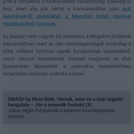
Erre a tartalékra a közeljövőben valószínűleg szükség is
lesz, mert alig pár héttel a kormányváltás után
már
leépítésekről pletykáltak a Megafon belső ügyeivel
tisztában lévő források
.
Ez alapján nem vagyok túl optimista a Megafon jövőjével
kapcsolatban, mert az idei nyereségességük kizárólag a
több milliárd forintos egyéb forrásoknak köszönhető,
most viszont kénytelenek lesznek megtenni az első
bizonytalan lépéseiket a számukra meglehetősen
ismeretlen terepnek számító piacon.
SMASH by Meló-Diák: Homok, zene és a nyár legjobb
hangulata – Jön a második forduló! (X)
Július végén folytatódik a balatoni strandröplabda-
sorozat.