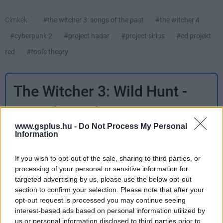
Címkék:
#the witcher 3: songs of the past
#the witcher 4
#cyberpunk 2
#project hadar
#project sirius
#cd projekt
red
#fool's theory
The Witcher 3: Wild Hunt -
Complete Edition
www.gsplus.hu -
Do Not Process My Personal
Information
Kompromisszumokkal vastagon számolnod kell,
If you wish to opt-out of the sale, sharing to third parties, or
de a lényeg, hogy 2015 legjobb játékát már a
processing of your personal or sensitive information for
Switchen is pörgetheted.
targeted advertising by us, please use the below opt-out
section to confirm your selection. Please note that after your
opt-out request is processed you may continue seeing
Ami tetszett
interest-based ads based on personal information utilized by
us or personal information disclosed to third parties prior to