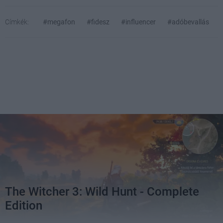
Címkék:
#megafon
#fidesz
#influencer
#adóbevallás
The Witcher 3: Wild Hunt - Complete
Edition