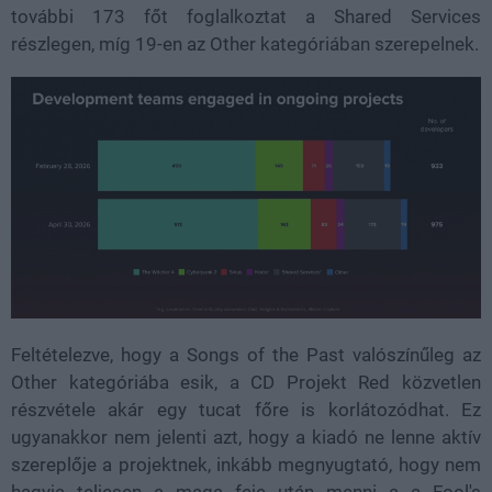
további 173 főt foglalkoztat a Shared Services
részlegen, míg 19-en az Other kategóriában szerepelnek.
Feltételezve, hogy a Songs of the Past valószínűleg az
Other kategóriába esik, a CD Projekt Red közvetlen
részvétele akár egy tucat főre is korlátozódhat. Ez
ugyanakkor nem jelenti azt, hogy a kiadó ne lenne aktív
szereplője a projektnek, inkább megnyugtató, hogy nem
hagyja teljesen a maga feje után menni a a Fool's