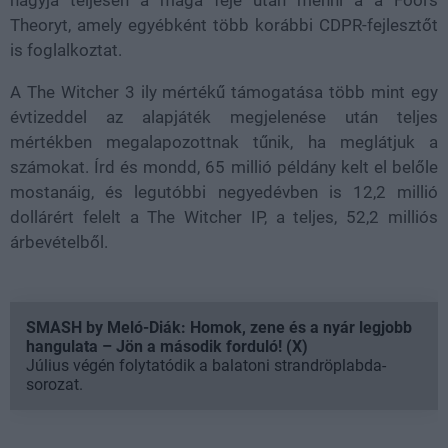
Theoryt, amely egyébként több korábbi CDPR-fejlesztőt
is foglalkoztat.
A The Witcher 3 ily mértékű támogatása több mint egy
évtizeddel az alapjáték megjelenése után teljes
mértékben megalapozottnak tűnik, ha meglátjuk a
számokat. Írd és mondd, 65 millió példány kelt el belőle
mostanáig, és legutóbbi negyedévben is 12,2 millió
dollárért felelt a The Witcher IP, a teljes, 52,2 milliós
árbevételből.
SMASH by Meló-Diák: Homok, zene és a nyár legjobb
hangulata – Jön a második forduló! (X)
Július végén folytatódik a balatoni strandröplabda-
sorozat.