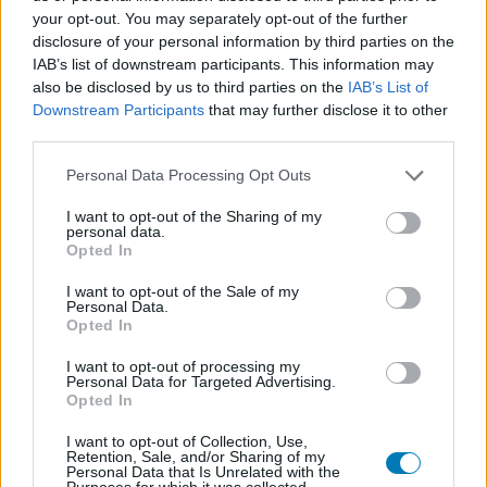
your opt-out. You may separately opt-out of the further
disclosure of your personal information by third parties on the
Komplett Witcher-élmény
IAB’s list of downstream participants. This information may
also be disclosed by us to third parties on the
IAB’s List of
Ügyesen átemelt irányítás
Downstream Participants
that may further disclose it to other
third parties.
Offline is tökéletesen működik
Please note that this website/app uses one or more Google
Personal Data Processing Opt Outs
services and may gather and store information including but
not limited to your visit or usage behaviour. You may click to
I want to opt-out of the Sharing of my
Ami nem tetszett
personal data.
grant or deny consent to Google and its third-party tags to
Opted In
use your data for below specified purposes in below Google
consent section.
I want to opt-out of the Sale of my
Az első Witchert idéző grafika
Personal Data.
Opted In
Hatalmas méret
I want to opt-out of processing my
Personal Data for Targeted Advertising.
Gyakran megakadó játék
Opted In
I want to opt-out of Collection, Use,
Retention, Sale, and/or Sharing of my
Personal Data that Is Unrelated with the
Purposes for which it was collected.