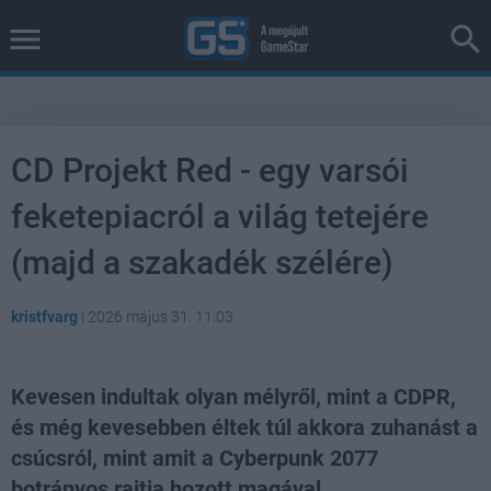
CD Projekt Red - egy varsói
feketepiacról a világ tetejére
(majd a szakadék szélére)
kristfvarg
|
2026 május 31. 11:03
Kevesen indultak olyan mélyről, mint a CDPR,
és még kevesebben éltek túl akkora zuhanást a
csúcsról, mint amit a Cyberpunk 2077
botrányos rajtja hozott magával.