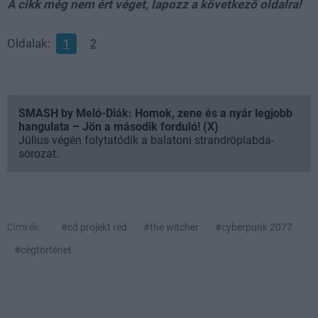
A cikk még nem ért véget, lapozz a következő oldalra!
Oldalak:
1
2
SMASH by Meló-Diák: Homok, zene és a nyár legjobb
hangulata – Jön a második forduló! (X)
Július végén folytatódik a balatoni strandröplabda-
sorozat.
Címkék:
#cd projekt red
#the witcher
#cyberpunk 2077
#cégtörténet