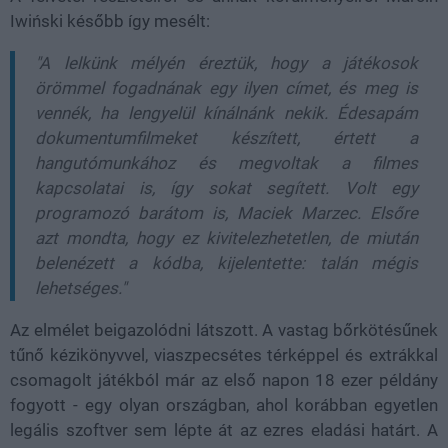
Iwiński később így mesélt:
"A lelkünk mélyén éreztük, hogy a játékosok
örömmel fogadnának egy ilyen címet, és meg is
vennék, ha lengyelül kínálnánk nekik. Édesapám
dokumentumfilmeket készített, értett a
hangutómunkához és megvoltak a filmes
kapcsolatai is, így sokat segített. Volt egy
programozó barátom is, Maciek Marzec. Elsőre
azt mondta, hogy ez kivitelezhetetlen, de miután
belenézett a kódba, kijelentette: talán mégis
lehetséges."
Az elmélet beigazolódni látszott. A vastag bőrkötésűnek
tűnő kézikönyvvel, viaszpecsétes térképpel és extrákkal
csomagolt játékból már az első napon 18 ezer példány
fogyott - egy olyan országban, ahol korábban egyetlen
legális szoftver sem lépte át az ezres eladási határt. A