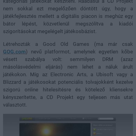
kategóriás játékokat készíteni. Ráadásul a CD Projekt
nem sokkal ezt megelőzően döntött úgy, hogy a
játékfejlesztés mellett a digitális piacon is meghúz egy
bátor lépést, közvetlenül megszólítva a kiadói
szigorításokat megelégelt játékosbázist.
Létrehozták a Good Old Games (ma már csak
GOG.com
) nevű platformot, amelynek egyetlen kőbe
vésett szabálya volt: semmilyen DRM (azaz
másolásvédelmi eljárás) nem lehet a náluk árult
játékokon. Míg az Electronic Arts, a Ubisoft vagy a
Blizzard a játékosokat potenciális tolvajokként kezelve
szigorú online hitelesítésre és kötelező kliensekre
kényszerítette, a CD Projekt egy teljesen más utat
választott.