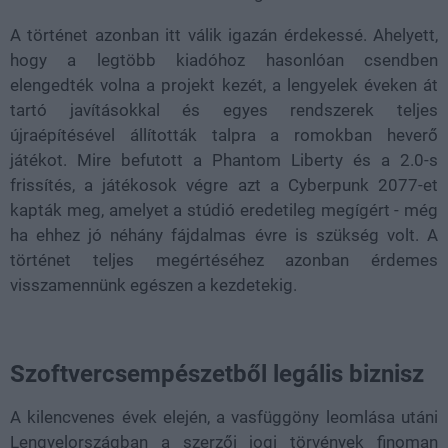
A történet azonban itt válik igazán érdekessé. Ahelyett,
hogy a legtöbb kiadóhoz hasonlóan csendben
elengedték volna a projekt kezét, a lengyelek éveken át
tartó javításokkal és egyes rendszerek teljes
újraépítésével állították talpra a romokban heverő
játékot. Mire befutott a Phantom Liberty és a 2.0-s
frissítés, a játékosok végre azt a Cyberpunk 2077-et
kapták meg, amelyet a stúdió eredetileg megígért - még
ha ehhez jó néhány fájdalmas évre is szükség volt. A
történet teljes megértéséhez azonban érdemes
visszamennünk egészen a kezdetekig.
Szoftvercsempészetből legális biznisz
A kilencvenes évek elején, a vasfüggöny leomlása utáni
Lengyelországban a szerzői jogi törvények finoman