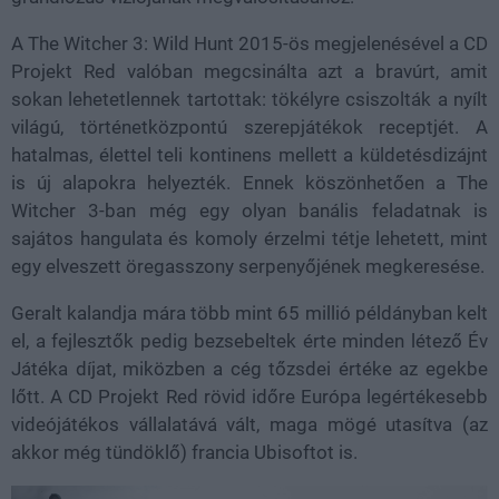
A The Witcher 3: Wild Hunt 2015-ös megjelenésével a CD
Projekt Red valóban megcsinálta azt a bravúrt, amit
sokan lehetetlennek tartottak: tökélyre csiszolták a nyílt
világú, történetközpontú szerepjátékok receptjét. A
hatalmas, élettel teli kontinens mellett a küldetésdizájnt
is új alapokra helyezték. Ennek köszönhetően a The
Witcher 3-ban még egy olyan banális feladatnak is
sajátos hangulata és komoly érzelmi tétje lehetett, mint
egy elveszett öregasszony serpenyőjének megkeresése.
Geralt kalandja mára több mint 65 millió példányban kelt
el, a fejlesztők pedig bezsebeltek érte minden létező Év
Játéka díjat, miközben a cég tőzsdei értéke az egekbe
lőtt. A CD Projekt Red rövid időre Európa legértékesebb
videójátékos vállalatává vált, maga mögé utasítva (az
akkor még tündöklő) francia Ubisoftot is.