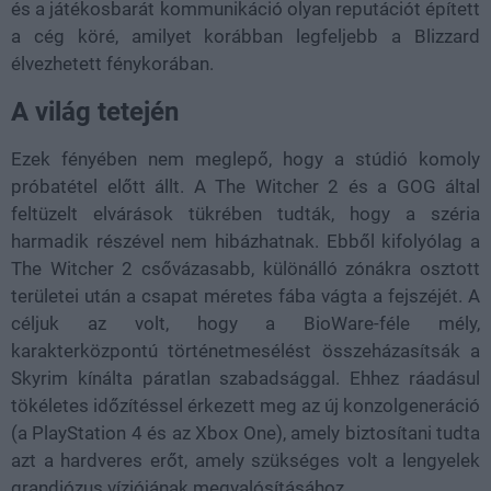
és a játékosbarát kommunikáció olyan reputációt épített
a cég köré, amilyet korábban legfeljebb a Blizzard
élvezhetett fénykorában.
A világ tetején
Ezek fényében nem meglepő, hogy a stúdió komoly
próbatétel előtt állt. A The Witcher 2 és a GOG által
feltüzelt elvárások tükrében tudták, hogy a széria
harmadik részével nem hibázhatnak. Ebből kifolyólag a
The Witcher 2 csővázasabb, különálló zónákra osztott
területei után a csapat méretes fába vágta a fejszéjét. A
céljuk az volt, hogy a BioWare-féle mély,
karakterközpontú történetmesélést összeházasítsák a
Skyrim kínálta páratlan szabadsággal. Ehhez ráadásul
tökéletes időzítéssel érkezett meg az új konzolgeneráció
(a PlayStation 4 és az Xbox One), amely biztosítani tudta
azt a hardveres erőt, amely szükséges volt a lengyelek
grandiózus víziójának megvalósításához.