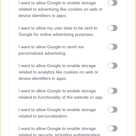
Feliratkozom
I want to allow Google to enable storage
related to advertising like cookies on web or
device identifiers in apps.
A mindössze 15 fős, tapasztalat szintjén nullához
I want to allow my user data to be sent to
konvergáló fejlesztőcsapatnak ugyanis valójában
Google for online advertising purposes.
fogalma sem volt arról, hogyan kell összerakni egy
masszív szerepjátékot. Nem csoda, hogy a projekt
I want to allow Google to send me
personalized advertising.
legelső változata lényegében egy izometrikus Diablo-
klónként végezte, amelyet a nyugati kiadók gondolkodás
I want to allow Google to enable storage
nélkül söpörtek le az asztalról.
related to analytics like cookies on web or
device identifiers in apps.
I want to allow Google to enable storage
related to functionality of the website or app.
I want to allow Google to enable storage
related to personalization.
I want to allow Google to enable storage
related to security, including authentication