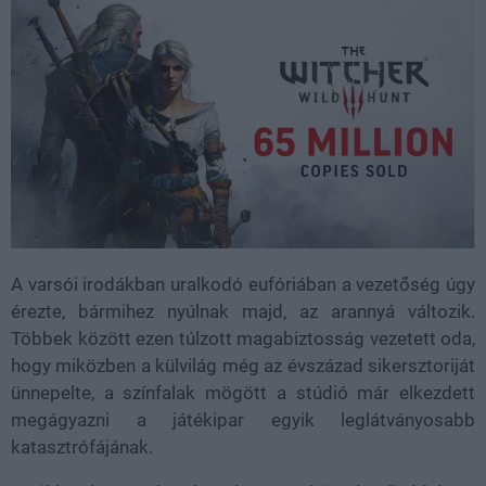
A varsói irodákban uralkodó eufóriában a vezetőség úgy
érezte, bármihez nyúlnak majd, az arannyá változik.
Többek között ezen túlzott magabiztosság vezetett oda,
hogy miközben a külvilág még az évszázad sikersztoriját
ünnepelte, a színfalak mögött a stúdió már elkezdett
megágyazni a játékipar egyik leglátványosabb
katasztrófájának.