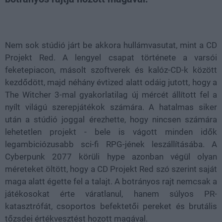
Loaded
:
Unmute
100.00%
Nem sok stúdió járt be akkora hullámvasutat, mint a CD
Projekt Red. A lengyel csapat története a varsói
feketepiacon, másolt szoftverek és kalóz-CD-k között
kezdődött, majd néhány évtized alatt odáig jutott, hogy a
The Witcher 3-mal gyakorlatilag új mércét állított fel a
nyílt világú szerepjátékok számára. A hatalmas siker
után a stúdió joggal érezhette, hogy nincsen számára
lehetetlen projekt - bele is vágott minden idők
legambiciózusabb sci-fi RPG-jének leszállításába. A
Cyberpunk 2077 körüli hype azonban végül olyan
méreteket öltött, hogy a CD Projekt Red szó szerint saját
maga alatt égette fel a talajt. A botrányos rajt nemcsak a
játékosokat érte váratlanul, hanem súlyos PR-
katasztrófát, csoportos befektetői pereket és brutális
tőzsdei értékvesztést hozott magával.