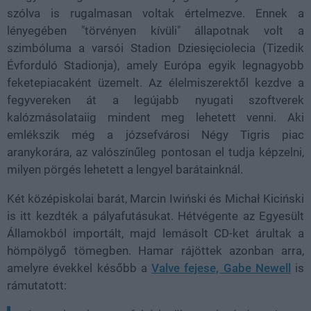
szólva is rugalmasan voltak értelmezve. Ennek a
lényegében "törvényen kívüli" állapotnak volt a
szimbóluma a varsói Stadion Dziesięciolecia (Tizedik
Évforduló Stadionja), amely Európa egyik legnagyobb
feketepiacaként üzemelt. Az élelmiszerektől kezdve a
fegyvereken át a legújabb nyugati szoftverek
kalózmásolataiig mindent meg lehetett venni. Aki
emlékszik még a józsefvárosi Négy Tigris piac
aranykorára, az valószínűleg pontosan el tudja képzelni,
milyen pörgés lehetett a lengyel barátainknál.
Két középiskolai barát, Marcin Iwiński és Michał Kiciński
is itt kezdték a pályafutásukat. Hétvégente az Egyesült
Államokból importált, majd lemásolt CD-ket árultak a
hömpölygő tömegben. Hamar rájöttek azonban arra,
amelyre évekkel később a
Valve fejese, Gabe Newell
is
rámutatott: