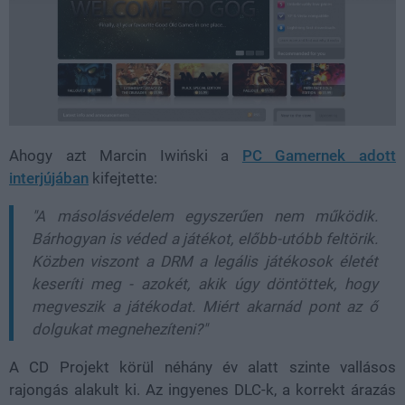
Ahogy azt Marcin Iwiński a
PC Gamernek adott
interjújában
kifejtette:
"A másolásvédelem egyszerűen nem működik.
Bárhogyan is véded a játékot, előbb-utóbb feltörik.
Közben viszont a DRM a legális játékosok életét
keseríti meg - azokét, akik úgy döntöttek, hogy
megveszik a játékodat. Miért akarnád pont az ő
dolgukat megnehezíteni?"
A CD Projekt körül néhány év alatt szinte vallásos
rajongás alakult ki. Az ingyenes DLC-k, a korrekt árazás