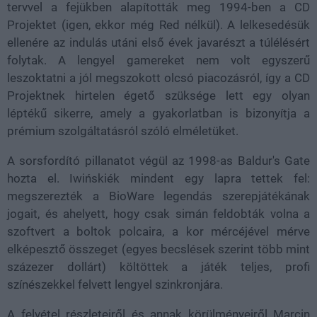
tervvel a fejükben alapították meg 1994-ben a CD
Projektet (igen, ekkor még Red nélkül). A lelkesedésük
ellenére az indulás utáni első évek javarészt a túlélésért
folytak. A lengyel gamereket nem volt egyszerű
leszoktatni a jól megszokott olcsó piacozásról, így a CD
Projektnek hirtelen égető szüksége lett egy olyan
léptékű sikerre, amely a gyakorlatban is bizonyítja a
prémium szolgáltatásról szóló elméletüket.
A sorsfordító pillanatot végül az 1998-as Baldur's Gate
hozta el. Iwińskiék mindent egy lapra tettek fel:
megszerezték a BioWare legendás szerepjátékának
jogait, és ahelyett, hogy csak simán feldobták volna a
szoftvert a boltok polcaira, a kor mércéjével mérve
elképesztő összeget (egyes becslések szerint több mint
százezer dollárt) költöttek a játék teljes, profi
színészekkel felvett lengyel szinkronjára.
A felvétel részleteiről és annak körülményeiről Marcin