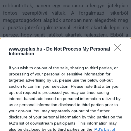
robbantottak, hanem egy csapásra a lengyel játékpiac
fontos szereplőivé váltak. A forgalmazói sikerből
meggazdagodott alapítók azonban nem elégedtek meg
a puszta játékforgalmazással. Szintet akartak lépni és
persze, hogy saját játékot akartak fejleszteni. Ebből a
célból 2002-ben megalapították a már számunkra is
www.gsplus.hu -
Do Not Process My Personal
ismerősen csengő CD Projekt Red fejlesztőstúdiót,
Information
alapanyagnak pedig a lengyel fantasy irodalom
legnagyobb büszkeségét, Andrzej Sapkowski Witcher
If you wish to opt-out of the sale, sharing to third parties, or
(Vaják) könyvsorozatát választották.
processing of your personal or sensitive information for
targeted advertising by us, please use the below opt-out
Ami a dolog anyagi vonzatát illeti: míg a cég élete, addig
section to confirm your selection. Please note that after your
Sapkowski élete legrosszabb üzletét kötötte meg. Az író
opt-out request is processed you may continue seeing
(aki mélységesen lenézte és komolytalannak tartotta a
interest-based ads based on personal information utilized by
us or personal information disclosed to third parties prior to
videójátékokat) arrogánsan visszautasította a
your opt-out. You may separately opt-out of the further
százalékos részesedést a jövőbeli bevételekből, és
disclosure of your personal information by third parties on the
inkább egy nevetségesen alacsony fix összegért,
IAB’s list of downstream participants. This information may
nagyjából 35 ezer lengyel zlotyiért (akkori árfolyamon
also be disclosed by us to third parties on the
IAB’s List of