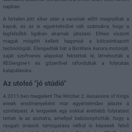
napban.
A hirtelen jött siker után a varsóiak előtt megnyíltak a
kapuk, és az is egyértelművé vált számukra, hogy a
legfelsőbb ligában akarnak játszani. Ehhez viszont
maguk mögött kellett hagyniuk a kölcsönkapott
technológiát. Elengedték hát a BioWare Aurora motorját,
saját szoftveres alapokat fektettek le, létrehozták a
REDengine-t és gőzerővel ráfordultak a folytatás
kalapálására.
Az utolsó "jó stúdió"
A 2011-ben megjelent The Witcher 2: Assassins of Kings
ennek eredményeként már egyértelműen jelezte a
szintlépést. A lengyelek egy sokkal érettebb folytatást
tettek le az asztalra, amellyel bebizonyították, hogy a
nyugati óriások támogatása nélkül is képesek felső