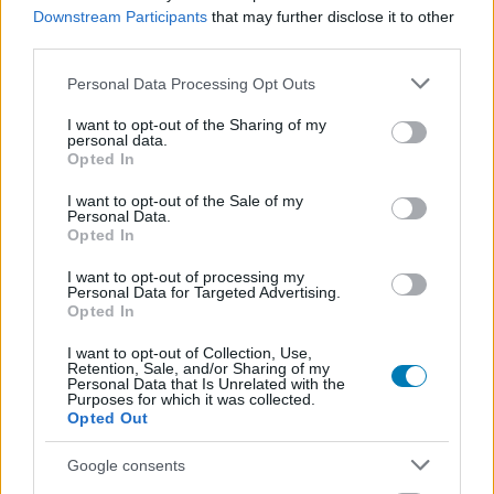
számolva kb. 2-2,5 millió forintért) passzolta el a jogokat
Downstream Participants
that may further disclose it to other
third parties.
Iwińskiéknek. Azt gondolta, a játék úgysem készül el
soha, vagy ha mégis, a kutyát sem fogja érdekelni. Ma
Please note that this website/app uses one or more Google
Personal Data Processing Opt Outs
már tudjuk, hogy hatalmasat tévedett, viszont kezdetben
services and may gather and store information including but
nagyon úgy tűnt, neki lesz igaza.
not limited to your visit or usage behaviour. You may click to
I want to opt-out of the Sharing of my
personal data.
grant or deny consent to Google and its third-party tags to
Opted In
use your data for below specified purposes in below Google
Nem akarsz lemaradni semmiről?
consent section.
I want to opt-out of the Sale of my
Personal Data.
Rengeteg hír és cikk vár rád, lehet, hogy éppen nem
Opted In
jön szembe GSO-n vagy a social médiában. Segítünk,
I want to opt-out of processing my
hogy naprakész maradj, kiválogatjuk neked a
Personal Data for Targeted Advertising.
Opted In
legjobbakat,
iratkozz fel hírlevelünkre!
I want to opt-out of Collection, Use,
Retention, Sale, and/or Sharing of my
Personal Data that Is Unrelated with the
Purposes for which it was collected.
Kijelentem, hogy az
adatkezelési nyilatkozat
tartalmát
Opted Out
megismertem és azt elfogadom.
Google consents