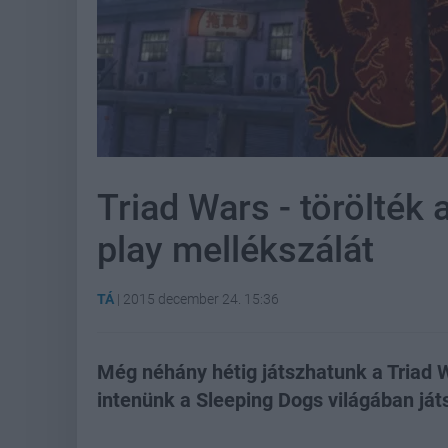
Triad Wars - törölték 
play mellékszálát
TÁ
|
2015 december 24. 15:36
Még néhány hétig játszhatunk a Triad W
intenünk a Sleeping Dogs világában ját