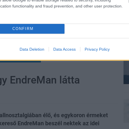
cation functionality and fraud prevention, and other user protection.
CONFIRM
Data Deletion
Data Access
Privacy Policy
zászólások
gy EndreMan látta
allnosztalgiában élő, és egykoron érmeket
t kereső EndreMan beszél nektek az idei