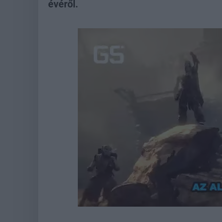
évéről.
Loaded
:
Unmute
38.05%