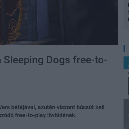
a Sleeping Dogs free-to-
ars bétájával, azután viszont búcsút kell
szódó free-to-play lövöldének.