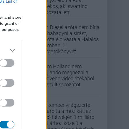
kényszerült a Rust
B’s List of
játékos, aki swatting
áldozata lett
er and store
to grant or
Vin Diesel azóta nem bírja
ed purposes
abbahagyni a sírást,
mióta elolvasta a Halálos
iramban 11
forgatókönyvét
Tom Holland nem
hajlandó megnézni a
kedvenc videójátékából
készült sorozatot
Pókember világszerte
letarolta a mozikat, az
első hétvégén 1 milliárd
dollárhoz közelít a