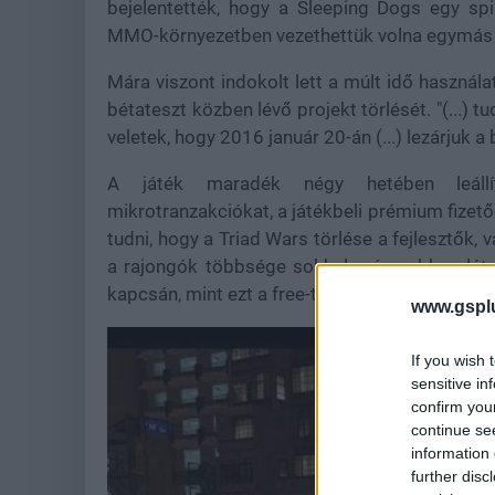
bejelentették, hogy a Sleeping Dogs egy sp
MMO-környezetben vezethettük volna egymás e
Mára viszont indokolt lett a múlt idő használa
bétateszt közben lévő projekt törlését. "(...) 
veletek, hogy 2016 január 20-án (...) lezárjuk a 
A játék maradék négy hetében leál
mikrotranzakciókat, a játékbeli prémium fizet
tudni, hogy a Triad Wars törlése a fejlesztők, 
a rajongók többsége sokkal szívesebben látot
kapcsán, mint ezt a free-to-play spinoffot.
www.gspl
If you wish 
sensitive in
confirm you
continue se
information 
further disc