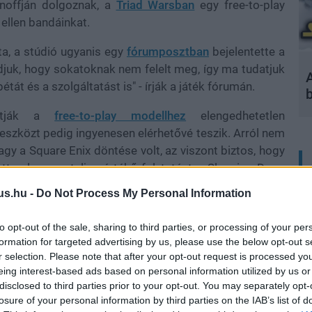
inoffján dolgoznak, a
Triad Warsban
egy free-to-play
llen bandáinkat.
ta, a stúdió ugyanis egy
fórumposztban
bejelentette a
tudjuk, hogy sokatoknak nem felelt meg, így ma tudatjuk
A
bétát és a szolgáltatást is" - írják a játék fórumán.
lítják a
free-to-play modellhez
elengedhetetlen
őeszközt pedig ingyenesen elérhetővé teszik. Arról nem
vagy a Square Enix döntése volt, az viszont biztos, hogy
t volna egy teljes értékű folytatást a Sleeping Dogs
us.hu -
Do Not Process My Personal Information
to opt-out of the sale, sharing to third parties, or processing of your per
formation for targeted advertising by us, please use the below opt-out s
r selection. Please note that after your opt-out request is processed y
eing interest-based ads based on personal information utilized by us or
disclosed to third parties prior to your opt-out. You may separately opt-
losure of your personal information by third parties on the IAB’s list of