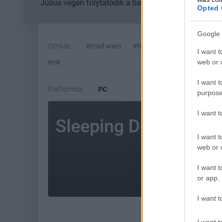
Július végén folytatódik a balatoni strandröplabda-
Opted 
Google 
Címkék:
#triad wars
#free-to-play
#akció
#
I want t
web or d
enix
I want t
Platformok:
PC
purpose
I want 
Sleeping Dogs
I want t
web or d
AMI 
I want t
or app.
I want t
I want t