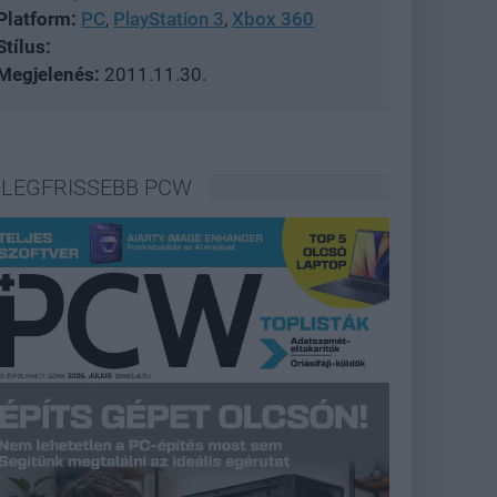
Platform:
PC
,
PlayStation 3
,
Xbox 360
Stílus:
Megjelenés:
2011.11.30.
LEGFRISSEBB PCW