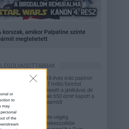
 korszak, amikor Palpatine szinte
bármit megtehetett
LEGOLVASOTTABBAK
A 18 éves srác papíron
437 millió forintot
keresett a játékával, de
sonal or
csak 650 ezret kapott a
ection to
Steamtől
ou may
 personal
Élete végéig
out of the
kerekesszékbe
 downstream