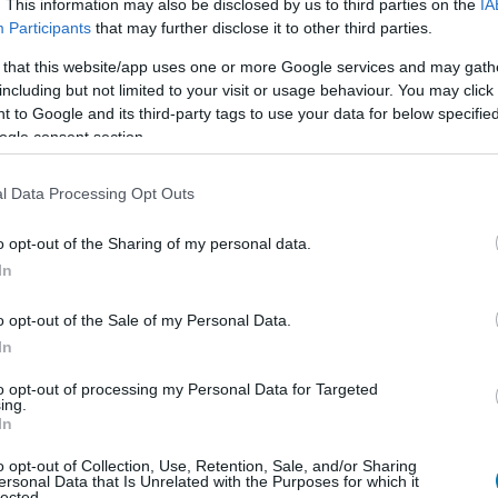
. This information may also be disclosed by us to third parties on the
IA
Participants
that may further disclose it to other third parties.
 that this website/app uses one or more Google services and may gath
including but not limited to your visit or usage behaviour. You may click 
 to Google and its third-party tags to use your data for below specifi
ogle consent section.
l Data Processing Opt Outs
o opt-out of the Sharing of my personal data.
In
o opt-out of the Sale of my Personal Data.
In
to opt-out of processing my Personal Data for Targeted
ing.
In
o opt-out of Collection, Use, Retention, Sale, and/or Sharing
ersonal Data that Is Unrelated with the Purposes for which it
b hangulata – Jön a második forduló! (X)
lected.