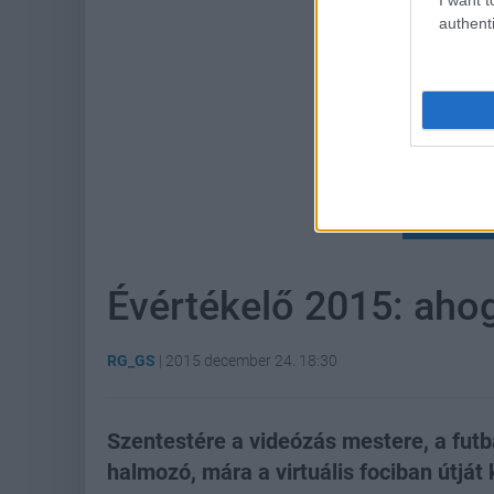
authenti
Hoz
Évértékelő 2015: aho
RG_GS
|
2015 december 24. 18:30
Szentestére a videózás mestere, a futb
halmozó, mára a virtuális fociban útjá