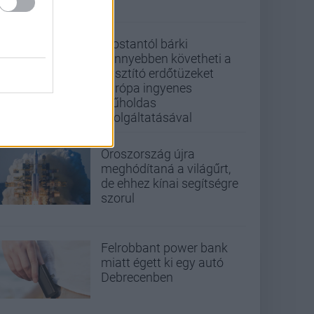
Mostantól bárki
könnyebben követheti a
pusztító erdőtüzeket
Európa ingyenes
műholdas
szolgáltatásával
Oroszország újra
meghódítaná a világűrt,
de ehhez kínai segítségre
szorul
Felrobbant power bank
miatt égett ki egy autó
Debrecenben