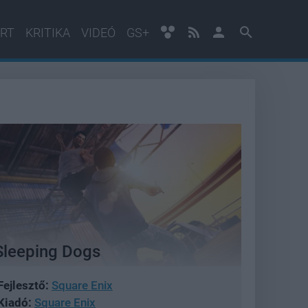
RT
KRITIKA
VIDEÓ
GS+
Sleeping Dogs
Fejlesztő:
Square Enix
Kiadó:
Square Enix