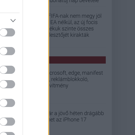
Vadonatúj nap bevétele
A FIFA-nak nem megy jól
az EA nélkül, az új focis
játékuk szinte összes
fejlesztőjét kirakták
PCW HÍREK
microsoft, edge, manifest
v3, reklámblokkoló,
bővítmény
Már a jövő héten drágább
lehet az iPhone 17