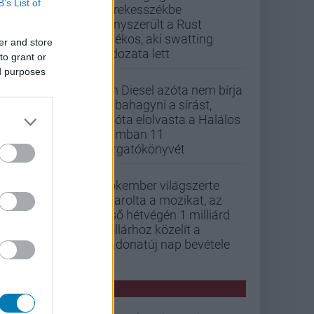
B’s List of
kerekesszékbe
kényszerült a Rust
játékos, aki swatting
er and store
áldozata lett
to grant or
ed purposes
Vin Diesel azóta nem bírja
abbahagyni a sírást,
mióta elolvasta a Halálos
iramban 11
forgatókönyvét
Pókember világszerte
letarolta a mozikat, az
első hétvégén 1 milliárd
dollárhoz közelít a
Vadonatúj nap bevétele
PCW HÍREK