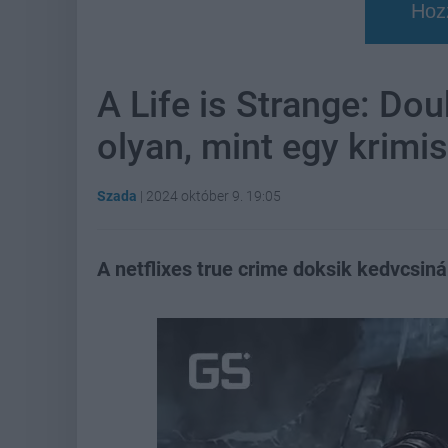
Hoz
A Life is Strange: Dou
olyan, mint egy krimi
Szada
|
2024 október 9. 19:05
A netflixes true crime doksik kedvcsinál