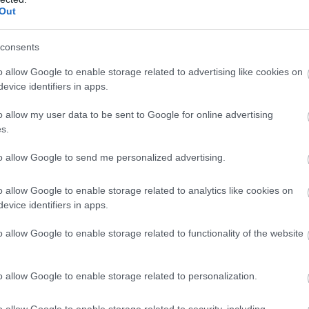
nciával az előfizetőket, mint kellett volna (noha négy
Out
ő alatt 5,9 millió megtekintés volt a csúcsteljesítménye),
szálta a szériát, így nem lesz második évad sem.
consents
u színésznő egy azóta eltávolított Instagram-posztban
o allow Google to enable storage related to advertising like cookies on
lmondta, hogy nagyon fáj neki a döntés, mivel most
evice identifiers in apps.
n büszke volt magára, és elképesztően hálás az egész
o allow my user data to be sent to Google for online advertising
s.
to allow Google to send me personalized advertising.
o allow Google to enable storage related to analytics like cookies on
!
evice identifiers in apps.
ogy képben maradj a játék- és filmvilág, a geek
o allow Google to enable storage related to functionality of the website
o allow Google to enable storage related to personalization.
liratkozom
o allow Google to enable storage related to security, including