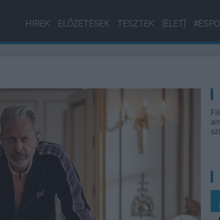
HÍREK
ELŐZETESEK
TESZTEK
[ÉLET]
#ESPO
Fi
am
sz