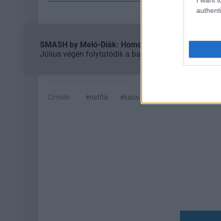
authenti
SMASH by Meló-Diák: Homok, zene és a nyár legjob
Július végén folytatódik a balatoni strandröplabda-
Címkék:
#netflix
#kaos
#jeff goldblum
#char