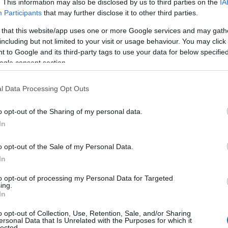
. This information may also be disclosed by us to third parties on the
IA
Participants
that may further disclose it to other third parties.
 that this website/app uses one or more Google services and may gath
including but not limited to your visit or usage behaviour. You may click 
 to Google and its third-party tags to use your data for below specifi
ogle consent section.
l Data Processing Opt Outs
o opt-out of the Sharing of my personal data.
In
o opt-out of the Sale of my Personal Data.
In
to opt-out of processing my Personal Data for Targeted
ing.
In
o opt-out of Collection, Use, Retention, Sale, and/or Sharing
észes sorozata azonban az ígéretes koncepció ellenére
ersonal Data that Is Unrelated with the Purposes for which it
lected.