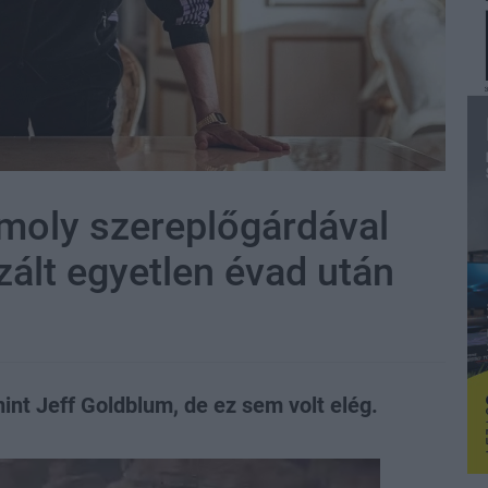
omoly szereplőgárdával
zált egyetlen évad után
int Jeff Goldblum, de ez sem volt elég.