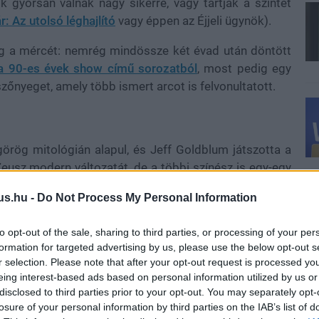
ik gyorsan válnak nagy sikerré, vagy tartják a szintet
r: Az utolsó léghajlító
vagy éppen az Éjjeli ügynök).
eg a mércét: nemrég mindössze két évad után döntött
a 90-es évek show című sorozatból
, most pedig egy
 szőnyeget, amely több ismert arcot is felvonultatott.
görög mitológián alapul, és Jeff Goldblum játszotta a
Zeusz modern változatát, de a többi színész is egy-egy
etve. Köztük van sok más mellett David Thewlis (Harry
us.hu -
Do Not Process My Personal Information
Cliff Curtis (Avatar: A víz útja, Fear the Walking Dead)
a Jonas) Héraként, Stephen Dillane (Trónok harca, A
to opt-out of the sale, sharing to third parties, or processing of your per
Rizwan (Tizenegyes állomás, 1917) Dionüszoszként,
formation for targeted advertising by us, please use the below opt-out s
ter: Nincs kiszállás) Orpheuszként.
r selection. Please note that after your opt-out request is processed y
eing interest-based ads based on personal information utilized by us or
disclosed to third parties prior to your opt-out. You may separately opt-
losure of your personal information by third parties on the IAB’s list of