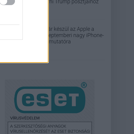
férni Trump posztjaihoz
Már készül az Apple a
szeptemberi nagy iPhone-
bemutatóra