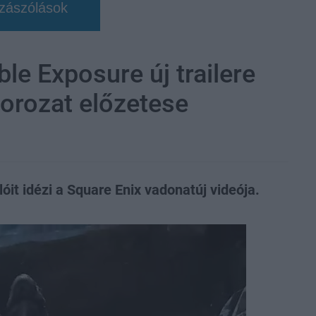
zászólások
ble Exposure új trailere
sorozat előzetese
óit idézi a Square Enix vadonatúj videója.