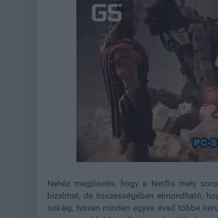
Loaded
:
Unmute
37.42%
Nehéz megjósolni, hogy a Netflix mely soro
bizalmat, de összességében elmondható, hog
sokáig, hiszen minden egyes évad többe kerül