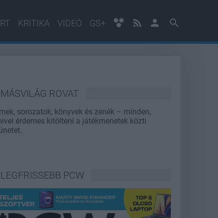
RT
KRITIKA
VIDEÓ
GS+
MÁSVILÁG ROVAT
lmek, sorozatok, könyvek és zenék – minden,
ivel érdemes kitölteni a játékmenetek közti
ünetet.
LEGFRISSEBB PCW