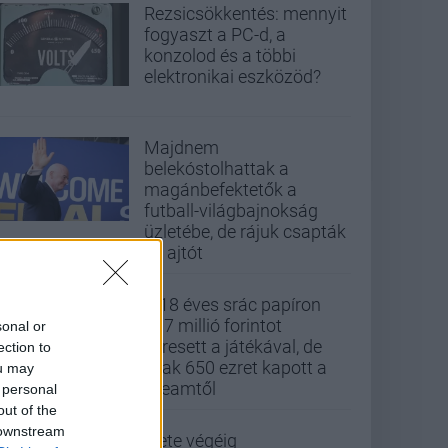
Rezsicsökkentés: mennyit
fogyaszt a PC-d, a
konzolod és a többi
elektronikai eszközöd?
Majdnem
belekóstolhattak a
magánbefektetők a
futball-világbajnokság
üzletébe, de rájuk csapták
az ajtót
A 18 éves srác papíron
437 millió forintot
sonal or
keresett a játékával, de
ection to
csak 650 ezret kapott a
ou may
Steamtől
 personal
out of the
 downstream
Élete végéig