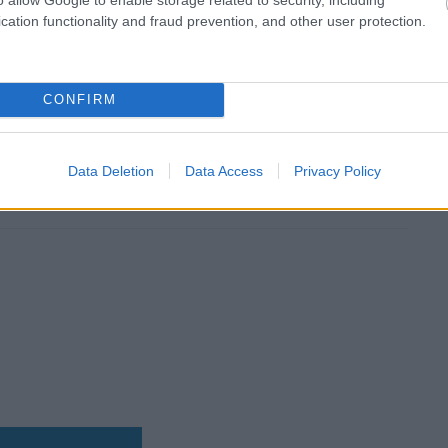
cation functionality and fraud prevention, and other user protection.
b hangulata – Jön a második forduló! (X)
CONFIRM
sorozat.
Data Deletion
Data Access
Privacy Policy
lie covell
#david thewlis
#cliff curtis