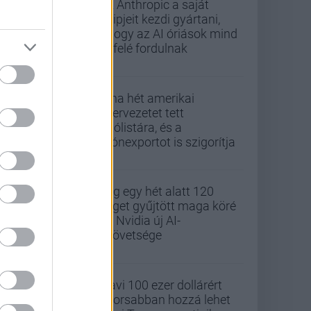
Az Anthropic a saját
chipjeit kezdi gyártani,
ahogy az AI óriások mind
befelé fordulnak
Kína hét amerikai
szervezetet tett
tiltólistára, és a
drónexportot is szigorítja
Alig egy hét alatt 120
céget gyűjtött maga köré
az Nvidia új AI-
szövetsége
Havi 100 ezer dollárért
gyorsabban hozzá lehet