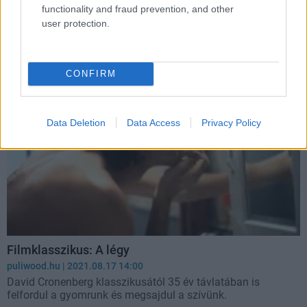
functionality and fraud prevention, and other
Hír
| 2022.02.10 16:18
user protection.
Nem meglepő, elvégre visszatér Sam Neill, Laura Dern és
Jeff Goldblum is.
CONFIRM
Data Deletion
Data Access
Privacy Policy
Filmklasszikus: A légy
puliwood.hu
| 2021.08.17 14:00
David Cronenberg klasszikusától 35 év távlatában is
felfordul a gyomrunk és megsajdul a szívünk.