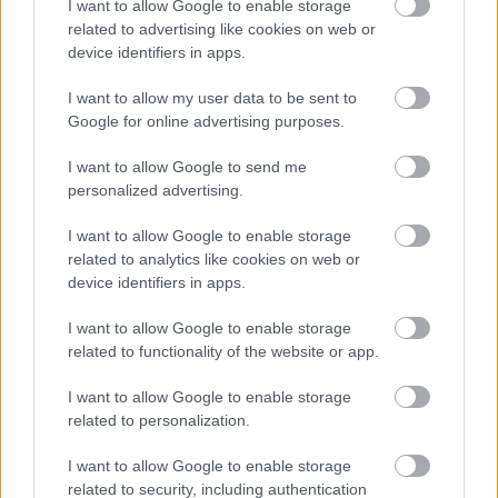
I want to allow Google to enable storage
related to advertising like cookies on web or
A Jurassic World: Világuralom lesz a széria
device identifiers in apps.
leghosszabb filmje
Hír
| 2022.04.07 07:12
I want to allow my user data to be sent to
A régi és új arcok egyesülése, valamint a Jurassic World
Google for online advertising purposes.
dinóinak elszabadulása megköveteli a játékidőt.
I want to allow Google to send me
personalized advertising.
I want to allow Google to enable storage
related to analytics like cookies on web or
device identifiers in apps.
I want to allow Google to enable storage
related to functionality of the website or app.
I want to allow Google to enable storage
related to personalization.
I want to allow Google to enable storage
Fürdik a nosztalgiában a Jurassic World: Világuralom
related to security, including authentication
trailere