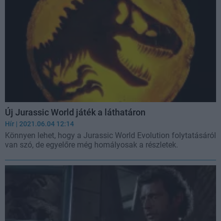
Új Jurassic World játék a láthatáron
Hír
| 2021.06.04 12:14
Könnyen lehet, hogy a Jurassic World Evolution folytatásáról
van szó, de egyelőre még homályosak a részletek.