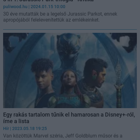
puliwood.hu
| 2024.01.15 10:00
30 éve mutatták be a legelső Jurassic Parkot, ennek
apropójából felelevenítettük az emlékeinket.
Egy rakás tartalom tűnik el hamarosan a Disney+-ról,
íme a lista
Hír
| 2023.05.18 19:25
Van közöttük Marvel széria, Jeff Goldblum műsor és a