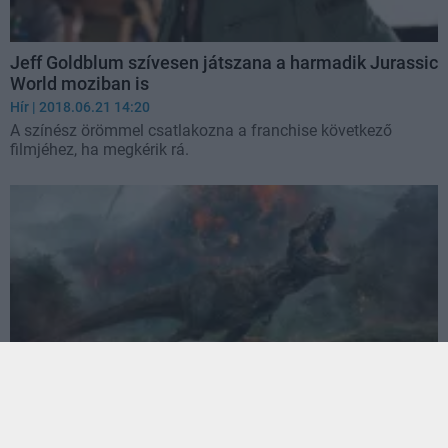
Jeff Goldblum szívesen játszana a harmadik Jurassic
World moziban is
Hír
| 2018.06.21 14:20
A színész örömmel csatlakozna a franchise következő
filmjéhez, ha megkérik rá.
Jurassic World: Bukott Birodalom - Kritika