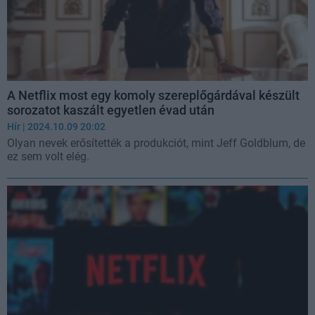
A Netflix most egy komoly szereplőgárdával készült
sorozatot kaszált egyetlen évad után
Hír
| 2024.10.09 20:02
Olyan nevek erősítették a produkciót, mint Jeff Goldblum, de
ez sem volt elég.