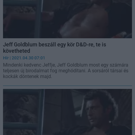
Jeff Goldblum beszáll egy kör D&D-re, te is
követheted
Hír
| 2021.04.30 07:01
Mindenki kedvenc Jeffje, Jeff Goldblum most egy számára
teljesen új birodalmat fog meghódítani. A sorsáról társai és
kockák döntenek majd.