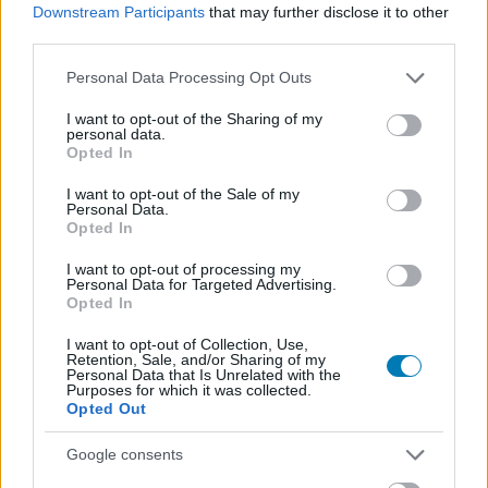
Downstream Participants
that may further disclose it to other
third parties.
Please note that this website/app uses one or more Google
Personal Data Processing Opt Outs
services and may gather and store information including but
Parás pillanatokat mutat a Jurassic World:
not limited to your visit or usage behaviour. You may click to
I want to opt-out of the Sharing of my
Világuralom legújabb trailere
personal data.
grant or deny consent to Google and its third-party tags to
Hír
| 2022.04.28 18:02
Opted In
use your data for below specified purposes in below Google
A Jurassic Park veteránjai és a Jurassic World újoncai
consent section.
egyaránt felköthetik a gatyát az új filmben.
I want to opt-out of the Sale of my
Personal Data.
Opted In
I want to opt-out of processing my
Personal Data for Targeted Advertising.
Opted In
I want to opt-out of Collection, Use,
Retention, Sale, and/or Sharing of my
Personal Data that Is Unrelated with the
Purposes for which it was collected.
Opted Out
Google consents