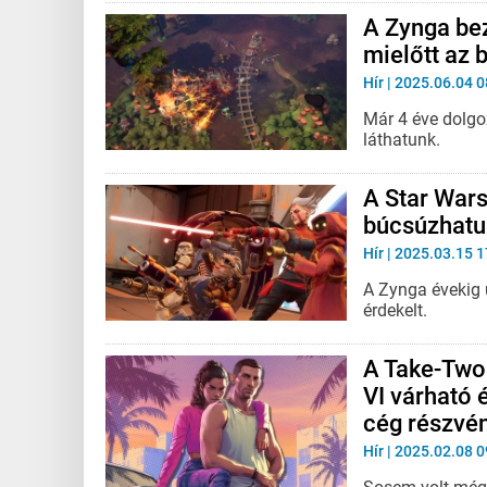
A Zynga bez
mielőtt az 
Hír
| 2025.06.04 0
Már 4 éve dolgo
láthatunk.
A Star Wars
búcsúzhatun
Hír
| 2025.03.15 1
A Zynga évekig 
érdekelt.
A Take-Two 
VI várható 
cég részvé
Hír
| 2025.02.08 0