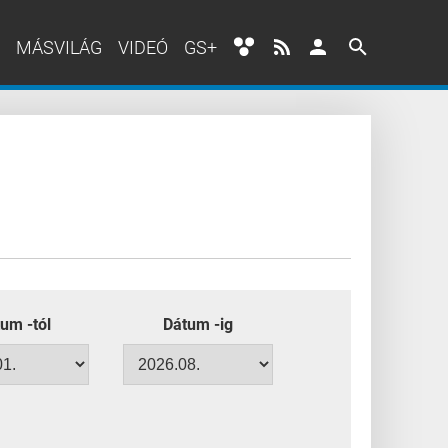
MÁSVILÁG
VIDEÓ
GS+
um -tól
Dátum -ig