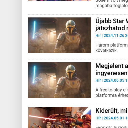
Sosem volt még 
magába foglaló
Újabb Star 
játszhatod
Hír
| 2024.11.26 2
Három platformo
következik.
Megjelent a
ingyenesen
Hír
| 2024.06.05 1
A free-to-play 
platformra érhet
Kiderült, m
Hír
| 2024.05.01 1
Évek óta húzódik