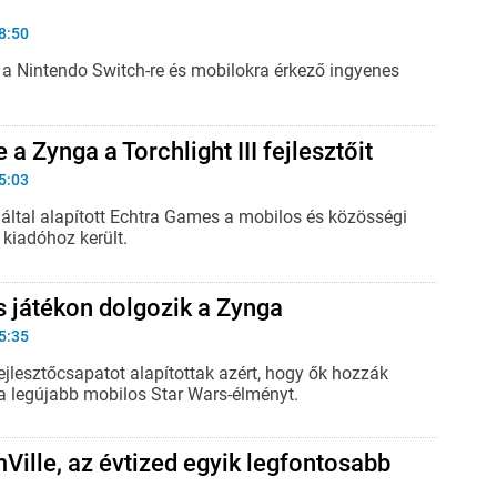
8:50
tt a Nintendo Switch-re és mobilokra érkező ingyenes
a Zynga a Torchlight III fejlesztőit
5:03
 által alapított Echtra Games a mobilos és közösségi
t kiadóhoz került.
s játékon dolgozik a Zynga
5:35
fejlesztőcsapatot alapítottak azért, hogy ők hozzák
a legújabb mobilos Star Wars-élményt.
mVille, az évtized egyik legfontosabb