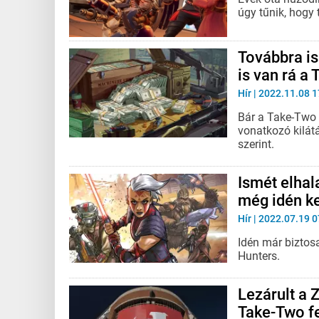
úgy tűnik, hogy 
Továbbra is
is van rá a
Hír
| 2022.11.08 1
Bár a Take-Two I
vonatkozó kilátá
szerint.
Ismét elhal
még idén ke
Hír
| 2022.07.19 0
Idén már biztos
Hunters.
Lezárult a 
Take-Two fe