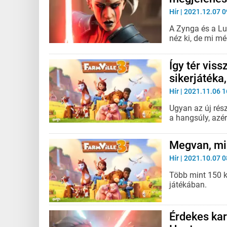
Hír
| 2021.12.07 0
A Zynga és a Lu
néz ki, de mi m
Így tér vis
sikerjátéka,
Hír
| 2021.11.06 1
Ugyan az új rés
a hangsúly, azé
Megvan, mik
Hír
| 2021.10.07 0
Több mint 150 k
játékában.
Érdekes kar