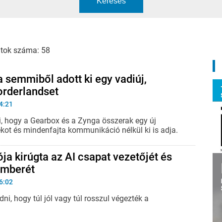
Keresés
atok száma: 58
 semmiből adott ki egy vadiúj,
orderlandset
4:21
i, hogy a Gearbox és a Zynga összerak egy új
ékot és mindenfajta kommunikáció nélkül ki is adja.
ja kirúgta az AI csapat vezetőjét és
emberét
6:02
ni, hogy túl jól vagy túl rosszul végezték a