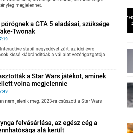
tényleg megjelenhet.
 pörögnek a GTA 5 eladásai, szüksége
 Take-Twonak
7:19
nteractive stabil negyedévet zárt, az idei évre
sok kissé kiábrándítóak a vállalat vezérigazgatója
asztották a Star Wars játékot, aminek
llett volna megjelennie
7:49
an nem jelenik meg, 2023-ra csúszott a Star Wars
Zynga felvásárlása, az egész cég a
nnhatósága alá került