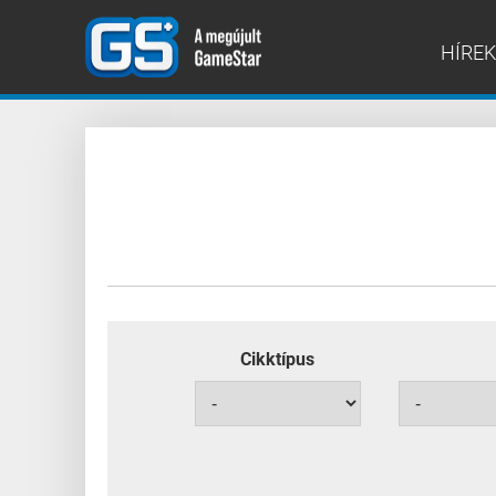
HÍREK
Cikktípus