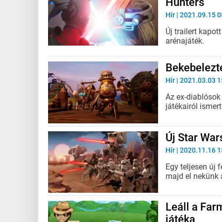
Hunters
Hír
| 2021.09.15 0
Új trailert kapo
arénajáték.
Bekebelezte 
Hír
| 2021.03.03 1
Az ex-diablósok
játékairól ismer
Új Star War
Hír
| 2020.11.16 1
Egy teljesen új 
majd el nekünk 
Leáll a Far
játéka