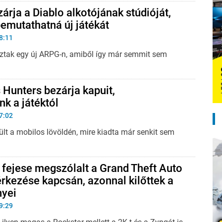
árja a Diablo alkotójának stúdióját,
bemutathatná új játékát
8:11
ztak egy új ARPG-n, amiből így már semmit sem
 Hunters bezárja kapuit,
k a játéktól
7:02
ült a mobilos lövöldén, mire kiadta már senkit sem
fejese megszólalt a Grand Theft Auto
érkezése kapcsán, azonnal kilőttek a
nyei
9:29