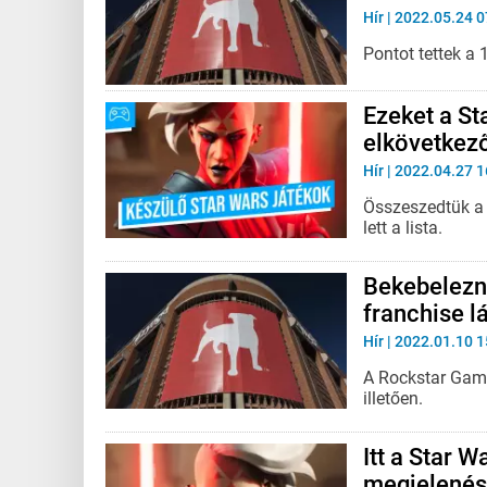
Hír
| 2022.05.24 0
Pontot tettek a 1
Ezeket a St
elkövetkez
Hír
| 2022.04.27 1
Összeszedtük a 
lett a lista.
Bekebelezn
franchise l
Hír
| 2022.01.10 1
A Rockstar Game
illetően.
Itt a Star W
megjelenés