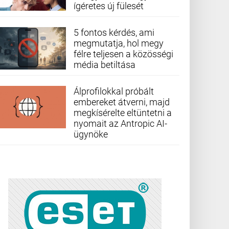
ígéretes új fülesét
5 fontos kérdés, ami
megmutatja, hol megy
félre teljesen a közösségi
média betiltása
Álprofilokkal próbált
embereket átverni, majd
megkísérelte eltüntetni a
nyomait az Antropic AI-
ügynöke