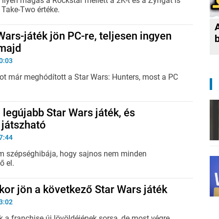
ilyen magas a Rockstar mellett a 2K-t és a Zyngát is
 Take-Two értéke.
Wars-játék jön PC-re, teljesen ingyen
 majd
0:03
t már meghódított a Star Wars: Hunters, most a PC
 legújabb Star Wars játék, és
 játszható
7:44
cím szépséghibája, hogy sajnos nem minden
ő el.
ikor jön a következő Star Wars játék
3:02
 a franchise új lövöldéjének sorsa, de most végre