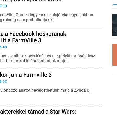
9:30
casFilm Games ingyenes akciójátéka egyre jobban
ég mindig nem próbálhatjuk ki.
sza a Facebook hőskorának
 itt a FarmVille 3
6:48
zben az állatok nevelésén és megfelelő tartásán lesz
rt a farmunkat is ápolgathatjuk majd.
or jön a Farmville 3
8:02
ülönböző állatot nevelgethetünk majd a Zynga új
akterekkel támad a Star Wars: