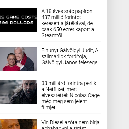
A 18 éves srác papíron
437 millió forintot
keresett a játékával, de
csak 650 ezret kapott a
Steamtől
Elhunyt Gálvölgyi Judit, A
szilmarilok fordítója,
Gálvölgyi János felesége
33 milliárd forintra perlik
a Netflixet, mert
elvesztették Nicolas Cage
még meg sem jelent
filmjét
Vin Diesel azóta nem bírja
abbahagyni a sírást,