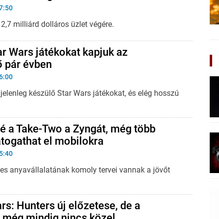
7:50
2,7 milliárd dolláros üzlet végére.
ar Wars játékokat kapjuk az
ő pár évben
6:00
jelenleg készülő Star Wars játékokat, és elég hosszú
é a Take-Two a Zyngát, még több
átogathat el mobilokra
5:40
s anyavállalatának komoly tervei vannak a jövőt
ars: Hunters új előzetese, de a
 még mindig nincs közel