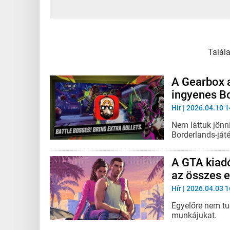
Talál
A Gearbox a
ingyenes B
Hír
| 2026.04.10 1
Nem láttuk jönn
Borderlands-ját
A GTA kiadó
az összes 
Hír
| 2026.04.03 1
Egyelőre nem tud
munkájukat.