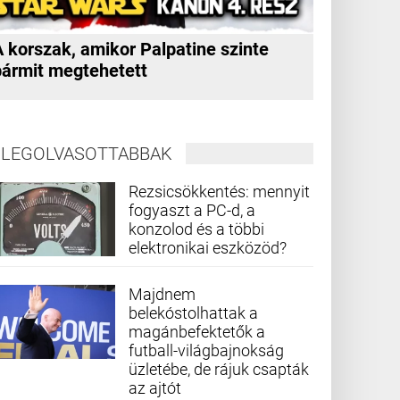
A korszak, amikor Palpatine szinte
bármit megtehetett
LEGOLVASOTTABBAK
Rezsicsökkentés: mennyit
fogyaszt a PC-d, a
konzolod és a többi
elektronikai eszközöd?
Majdnem
belekóstolhattak a
magánbefektetők a
futball-világbajnokság
üzletébe, de rájuk csapták
az ajtót