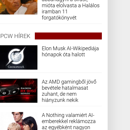
mióta elolvasta a Halálos
iramban 11
forgatókönyvét
PCW HÍREK
Elon Musk AI-Wikipediája
hónapok óta halott
Az AMD gamingből jövő
bevétele hatalmasat
zuhant, de nem
hiányzunk nekik
A Nothing valamiért AI-
emberekkel reklámozza
az egyébként nagyon