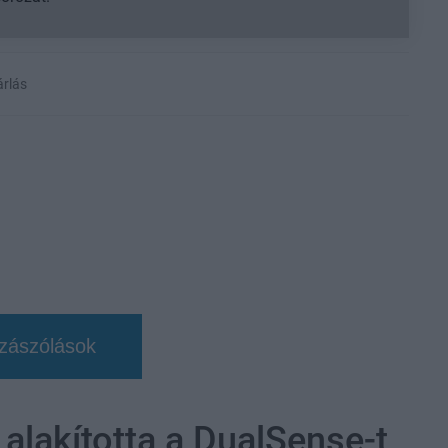
árlás
zászólások
 alakította a DualSense-t