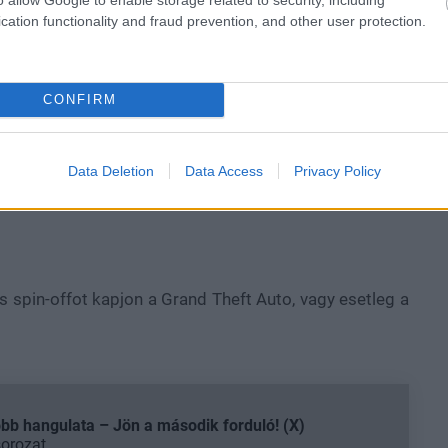
cation functionality and fraud prevention, and other user protection.
CONFIRM
Data Deletion
Data Access
Privacy Policy
s spin-offot kapjon a Grand Theft Auto, vagy esetleg a
b hangulata – Jön a második forduló! (X)
sorozat.