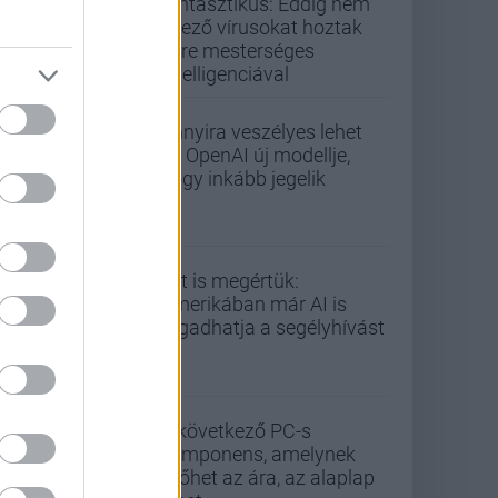
fantasztikus: Eddig nem
létező vírusokat hoztak
létre mesterséges
intelligenciával
Annyira veszélyes lehet
az OpenAI új modellje,
hogy inkább jegelik
Ezt is megértük:
Amerikában már AI is
fogadhatja a segélyhívást
A következő PC-s
komponens, amelynek
kilőhet az ára, az alaplap