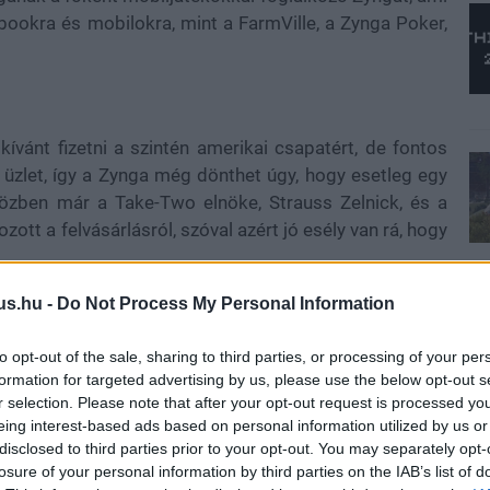
bookra és mobilokra, mint a FarmVille, a Zynga Poker,
 kívánt fizetni a szintén amerikai csapatért, de fontos
üzlet, így a Zynga még dönthet úgy, hogy esetleg egy
őközben már a Take-Two elnöke, Strauss Zelnick, és a
zott a felvásárlásról, szóval azért jó esély van rá, hogy
y tűnt, Zelnickéké lesz a Codemasters is, ám a stúdió
us.hu -
Do Not Process My Personal Information
to opt-out of the sale, sharing to third parties, or processing of your per
formation for targeted advertising by us, please use the below opt-out s
r selection. Please note that after your opt-out request is processed y
eing interest-based ads based on personal information utilized by us or
disclosed to third parties prior to your opt-out. You may separately opt-
en nem jön szembe GSO-n vagy a social médiában.
losure of your personal information by third parties on the IAB’s list of
 neked a legjobbakat,
iratkozz fel hírlevelünkre!