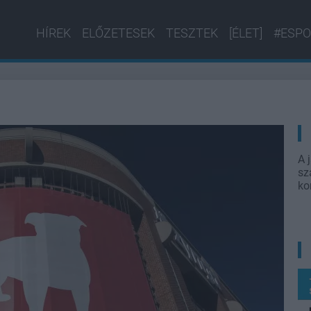
HÍREK
ELŐZETESEK
TESZTEK
[ÉLET]
#ESPO
A 
sz
ko