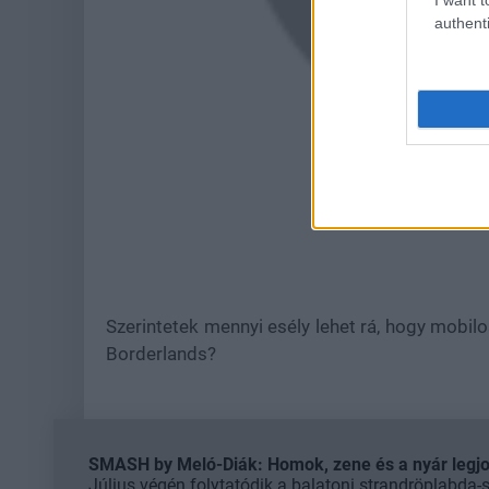
authenti
Szerintetek mennyi esély lehet rá, hogy mobilo
Borderlands?
SMASH by Meló-Diák: Homok, zene és a nyár legjob
Július végén folytatódik a balatoni strandröplabda-