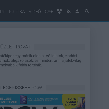
RT
KRITIKA
VIDEÓ
GS+
ÜZLET ROVAT
játékipar egy másik oldala. Vállalatok, eladási
ámok, átigazolások, és minden, ami a játékvilág
molyabbik felén történik.
LEGFRISSEBB PCW