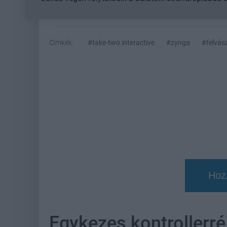
Címkék:
#take-two interactive
#zynga
#felvás
Hoz
Egykezes kontrollerré