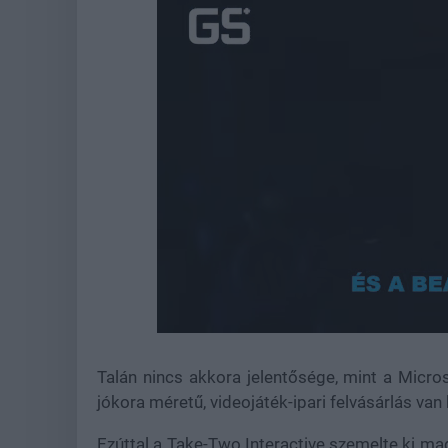
Unmute
Talán nincs akkora jelentősége, mint a Micr
jókora méretű, videojáték-ipari felvásárlás van 
Ezúttal a Take-Two Interactive szemelte ki ma