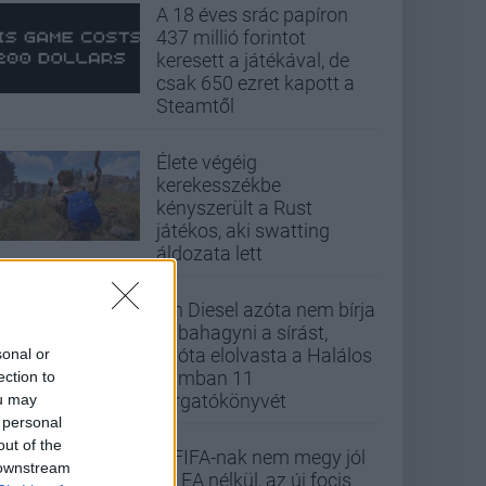
A 18 éves srác papíron
437 millió forintot
keresett a játékával, de
csak 650 ezret kapott a
Steamtől
Élete végéig
kerekesszékbe
kényszerült a Rust
játékos, aki swatting
áldozata lett
Vin Diesel azóta nem bírja
abbahagyni a sírást,
mióta elolvasta a Halálos
sonal or
iramban 11
ection to
forgatókönyvét
ou may
 personal
out of the
A FIFA-nak nem megy jól
 downstream
az EA nélkül, az új focis