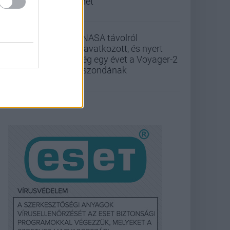
lehet
A NASA távolról
beavatkozott, és nyert
még egy évet a Voyager-2
űrszondának