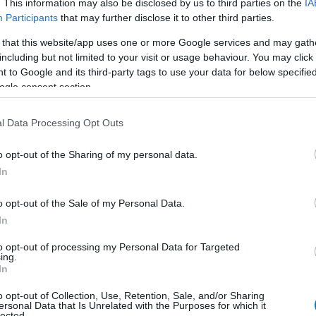
. This information may also be disclosed by us to third parties on the
IA
Participants
that may further disclose it to other third parties.
 that this website/app uses one or more Google services and may gath
including but not limited to your visit or usage behaviour. You may click 
smertem és azt elfogadom.
 to Google and its third-party tags to use your data for below specifi
ogle consent section.
liratkozom
l Data Processing Opt Outs
o opt-out of the Sharing of my personal data.
abb trófeát szeretne megszerezni ezzel az üzlettel,
In
sárlás ugyanis elvileg lehetőséget ad arra, hogy a
valamilyen formában mobilokon is, de ahogy azt alábbi
o opt-out of the Sale of my Personal Data.
l is kecsegtet a Zynga beolvasztása.
In
sére, a cross-play még szélesebb integrációjára, és
to opt-out of processing my Personal Data for Targeted
ing.
In
o opt-out of Collection, Use, Retention, Sale, and/or Sharing
ersonal Data that Is Unrelated with the Purposes for which it
lected.