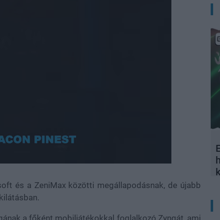
E
Loaded
:
100.00%
osoft és a ZeniMax közötti megállapodásnak, de újabb
kilátásban.
gának a főként mobiljátékokkal foglalkozó Zyngát, ami