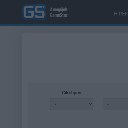
HÍREK
Cikktípus