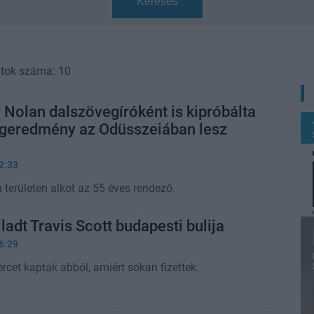
Keresés
atok száma: 10
 Nolan dalszövegíróként is kipróbálta
égeredmény az Odüsszeiában lesz
2:33
 területen alkot az 55 éves rendező.
ladt Travis Scott budapesti bulija
6:29
ercet kaptak abból, amiért sokan fizettek.