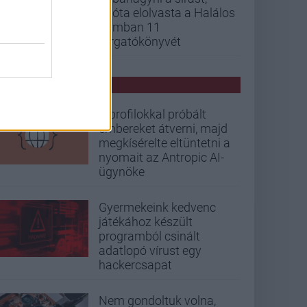
mióta elolvasta a Halálos
iramban 11
forgatókönyvét
PCW HÍREK
Álprofilokkal próbált
embereket átverni, majd
megkísérelte eltüntetni a
nyomait az Antropic AI-
ügynöke
Gyermekeink kedvenc
játékához készült
programból csinált
adatlopó vírust egy
hackercsapat
Nem gondoltuk volna,