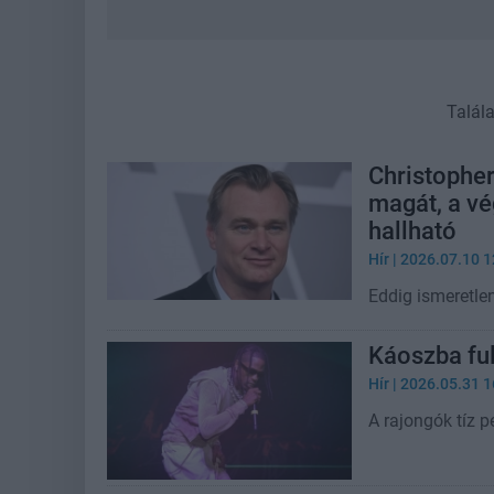
Talál
Christopher
magát, a v
hallható
Hír
| 2026.07.10 1
Eddig ismeretlen
Káoszba ful
Hír
| 2026.05.31 1
A rajongók tíz p