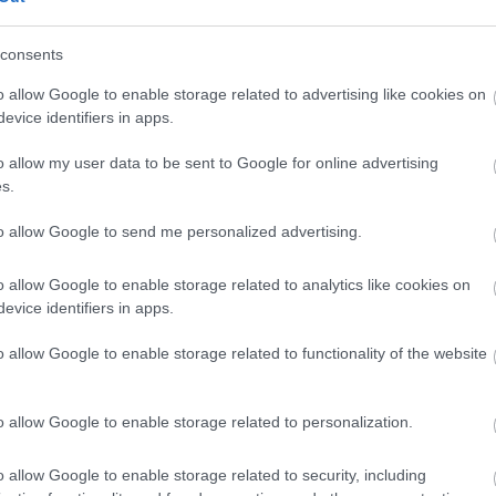
zek egy játékban lépnek fel, és miért tették ezt már
?
consents
t a Fortnite-ban adott koncertet, 12
o allow Google to enable storage related to advertising like cookies on
zték
evice identifiers in apps.
9:46
o allow my user data to be sent to Google for online advertising
rtek szervezőinek jó hír ez: most másfél millióval
s.
 kíváncsi a különleges élményre, mint amennyien
ltak tavaly.
to allow Google to send me personalized advertising.
t a Fortnite-ban ad koncertet,
o allow Google to enable storage related to analytics like cookies on
tra tartalom kíséri
evice identifiers in apps.
0:39
o allow Google to enable storage related to functionality of the website
ncertbe hallgattok bele, de teljesítitek a rapperhez
vásokat a játékban, akkor egy csomó jóság ütheti a
o allow Google to enable storage related to personalization.
o allow Google to enable storage related to security, including