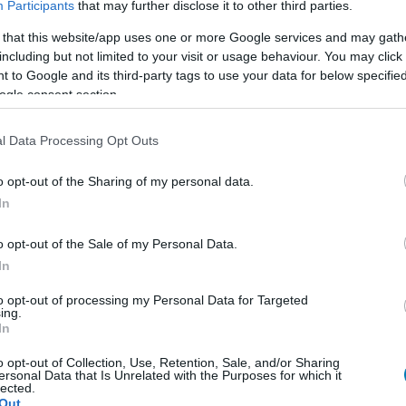
Participants
that may further disclose it to other third parties.
ott koncertjén történt tragédia miatt a
 that this website/app uses one or more Google services and may gath
 megváltozik
including but not limited to your visit or usage behaviour. You may click 
 to Google and its third-party tags to use your data for below specifi
9:23
ogle consent section.
ények után az Epic úgy döntött, kikapja a boltból az
solódó emote-ot.
l Data Processing Opt Outs
 lehet a következő Fortnite koncert,
o opt-out of the Sharing of my personal data.
-díjas énekesnőről van szó
In
8:10
o opt-out of the Sale of my Personal Data.
n egy újabb világsztár tarthat koncertet a Fortnite
In
to opt-out of processing my Personal Data for Targeted
ing.
ravis Scott, aki a Fortnite eddigi
In
koncertjét adta?
o opt-out of Collection, Use, Retention, Sale, and/or Sharing
3:40
ersonal Data that Is Unrelated with the Purposes for which it
lected.
 van az, hogy világhírű, többmillió rajongóval
Out