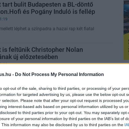
t tart bulit Budapesten a BL-döntő
ton.Hofi és Pogány Induló is fellép
1:19
mellett léphet a színpadra a hazai rap két fiatal
t is feltűnik Christopher Nolan
ának új előzetesében
8:30
ő alatt bemutatott spotban a rapper is szerepet kap
us.hu -
Do Not Process My Personal Information
n.
to opt-out of the sale, sharing to third parties, or processing of your per
ok is csatlakozhatnak a Mortal
formation for targeted advertising by us, please use the below opt-out s
r selection. Please note that after your opt-out request is processed y
z, ekkor jön az első gameplay
eing interest-based ads based on personal information utilized by us or
0:33
disclosed to third parties prior to your opt-out. You may separately opt-
losure of your personal information by third parties on the IAB’s list of
s egy ismert rapper is felbukkanhatnak az új
. This information may also be disclosed by us to third parties on the
IA