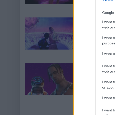
rendelkező zenés
a karantén előtt
Google 
Travis Scot
I want t
millióan né
web or d
Hír
| 2020.04.24 0
I want t
A Fortnite konce
purpose
több ember volt
Marshmellóra vo
I want 
Travis Scot
I want t
rengeteg ex
web or d
Hír
| 2020.04.21 2
I want t
Ha nem csak a ko
or app.
kapcsolódó kihí
markotokat.
I want t
I want t