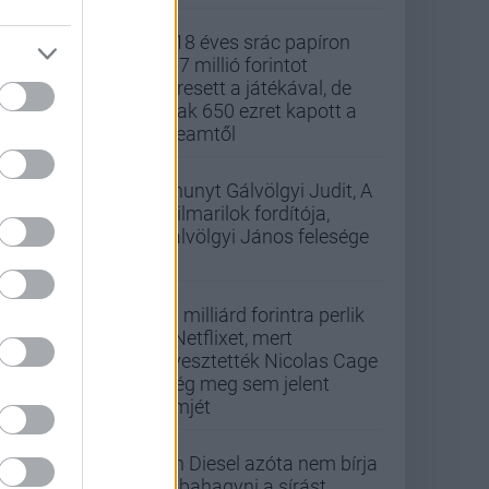
A 18 éves srác papíron
437 millió forintot
keresett a játékával, de
csak 650 ezret kapott a
Steamtől
Elhunyt Gálvölgyi Judit, A
szilmarilok fordítója,
Gálvölgyi János felesége
33 milliárd forintra perlik
a Netflixet, mert
elvesztették Nicolas Cage
még meg sem jelent
filmjét
Vin Diesel azóta nem bírja
abbahagyni a sírást,