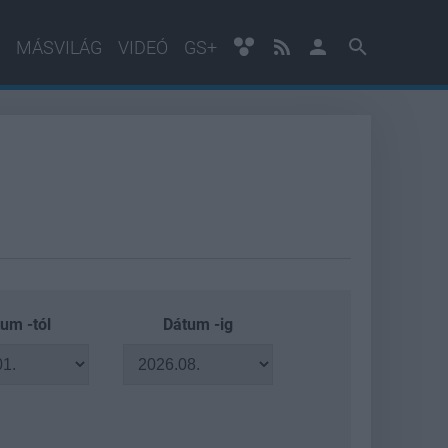
MÁSVILÁG
VIDEÓ
GS+
um -tól
Dátum -ig