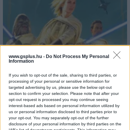
www.gsplus.hu -
Do Not Process My Personal
Information
Star Wars kánon történelem 2. - A Köztársaság
If you wish to opt-out of the sale, sharing to third parties, or
fénykora
processing of your personal or sensitive information for
Hír
| 2021.09.25 19:50
targeted advertising by us, please use the below opt-out
Folytatjuk a Star Wars kánon teljes bemutatását, ezúttal
section to confirm your selection. Please note that after your
pedig az épp legfrissebb korszakról, a The High Republicról
opt-out request is processed you may continue seeing
mesélünk nektek.
interest-based ads based on personal information utilized by
us or personal information disclosed to third parties prior to
your opt-out. You may separately opt-out of the further
disclosure of your personal information by third parties on the
IAB’s list of downstream participants. This information may