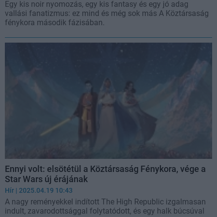
Egy kis noir nyomozás, egy kis fantasy és egy jó adag
vallási fanatizmus: ez mind és még sok más A Köztársaság
fénykora második fázisában.
Ennyi volt: elsötétül a Köztársaság Fénykora, vége a
Star Wars új érájának
Hír
| 2025.04.19 10:43
A nagy reményekkel indított The High Republic izgalmasan
indult, zavarodottsággal folytatódott, és egy halk búcsúval