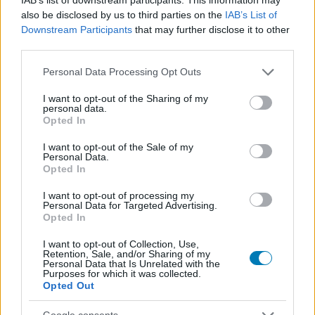
also be disclosed by us to third parties on the
IAB’s List of
Downstream Participants
that may further disclose it to other
third parties.
Please note that this website/app uses one or more Google
Personal Data Processing Opt Outs
services and may gather and store information including but
not limited to your visit or usage behaviour. You may click to
I want to opt-out of the Sharing of my
personal data.
grant or deny consent to Google and its third-party tags to
Opted In
use your data for below specified purposes in below Google
consent section.
I want to opt-out of the Sale of my
Visszakerült a Legendák egy jedi képessége a Star
Personal Data.
Wars kánonba
Opted In
Hír
| 2021.01.09 10:45
I want to opt-out of processing my
A régi Star Wars kánon újabb elemét építették be a jelenleg
Personal Data for Targeted Advertising.
hivatalos történetfolyamba, az első The High Republic
Opted In
regényből tudtuk meg mindezt.
I want to opt-out of Collection, Use,
Retention, Sale, and/or Sharing of my
Personal Data that Is Unrelated with the
Purposes for which it was collected.
Opted Out