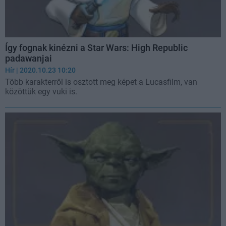
Így fognak kinézni a Star Wars: High Republic
padawanjai
Hír
| 2020.10.23 10:20
Több karakterről is osztott meg képet a Lucasfilm, van
közöttük egy vuki is.