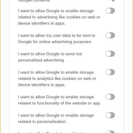
Google consents
I want to allow Google to enable storage
related to advertising like cookies on web or
device identifiers in apps.
I want to allow my user data to be sent to
Google for online advertising purposes.
Ilyen a fiatalabb Yoda mester a Star Wars: The High
I want to allow Google to send me
Republicban
personalized advertising.
Hír
| 2021.01.08 11:20
Megjelent pár regény, és elindult a képregénysorozat, mely a
I want to allow Google to enable storage
Jedi-rend fénykorát mutatja be, ebben pedig a tapasztalt
related to analytics like cookies on web or
mester is tiszteletét teszi.
device identifiers in apps.
I want to allow Google to enable storage
related to functionality of the website or app.
I want to allow Google to enable storage
related to personalization.