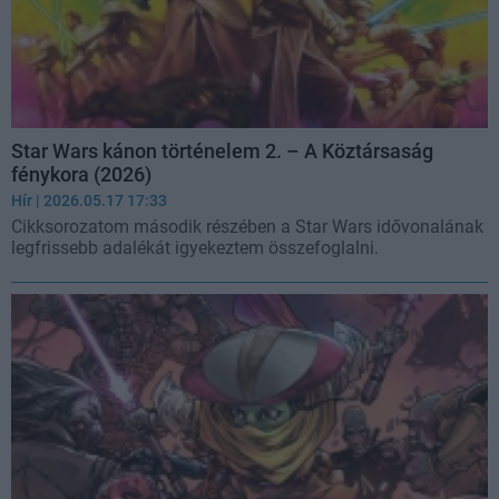
Star Wars kánon történelem 2. – A Köztársaság
fénykora (2026)
Hír
| 2026.05.17 17:33
Cikksorozatom második részében a Star Wars idővonalának
legfrissebb adalékát igyekeztem összefoglalni.