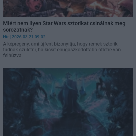
Miért nem ilyen Star Wars sztorikat csinálnak meg
sorozatnak?
Hír
| 2026.03.21 09:02
A képregény, ami újfent bizonyítja, hogy remek sztorik
tudnak születni, ha kicsit elrugaszkodottabb ötletre van
felhúzva