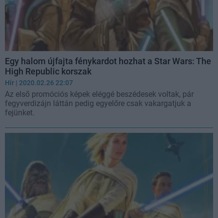
Egy halom újfajta fénykardot hozhat a Star Wars: The
High Republic korszak
Hír
| 2020.02.26 22:07
Az első promóciós képek eléggé beszédesek voltak, pár
fegyverdizájn láttán pedig egyelőre csak vakargatjuk a
fejünket.