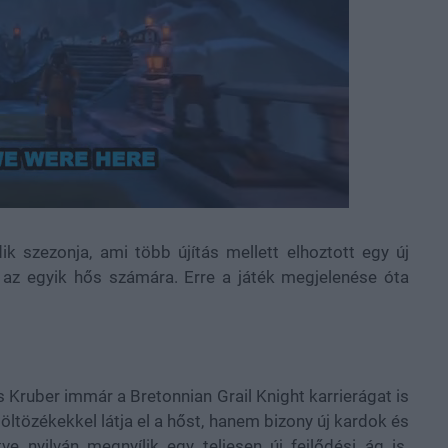
d
:
%
 szezonja, ami több újítás mellett elhoztott egy új
) az egyik hős számára. Erre a játék megjelenése óta
 Kruber immár a Bretonnian Grail Knight karrierágat is
öltözékekkel látja el a hőst, hanem bizony új kardok és
ve nyilván megnyílik egy teljesen új fejlődési ág is.