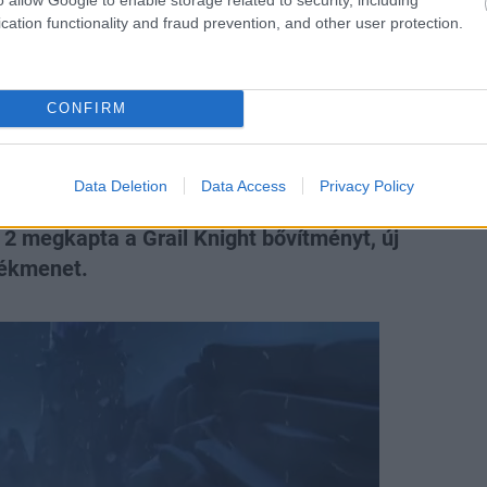
cation functionality and fraud prevention, and other user protection.
kaszabolhatunk a
de 2-ben
CONFIRM
Data Deletion
Data Access
Privacy Policy
 megkapta a Grail Knight bővítményt, új
tékmenet.