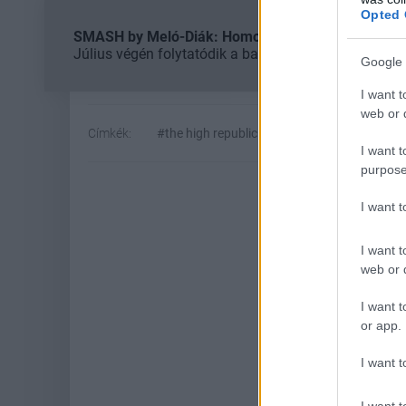
Opted 
SMASH by Meló-Diák: Homok, zene és a nyár legjob
Július végén folytatódik a balatoni strandröplabda-
Google 
I want t
web or d
Címkék:
#the high republic
#star wars
#lucasf
I want t
purpose
I want 
I want t
web or d
I want t
or app.
I want t
Hoz
I want t