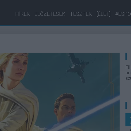
HÍREK
ELŐZETESEK
TESZTEK
[ÉLET]
#ESPO
Fi
am
sz