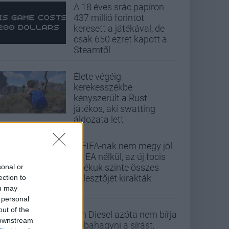
A 18 éves srác papíron
437 millió forintot
keresett a játékával, de
csak 650 ezret kapott a
Steamtől
Élete végéig
kerekesszékbe
kényszerült a Rust
játékos, aki swatting
áldozata lett
A FIFA-nak nem megy jól
az EA nélkül, az új focis
játékuk szinte összes
sonal or
fejlesztőjét kirakták
ection to
ou may
 personal
out of the
Vin Diesel azóta nem bírja
 downstream
abbahagyni a sírást,