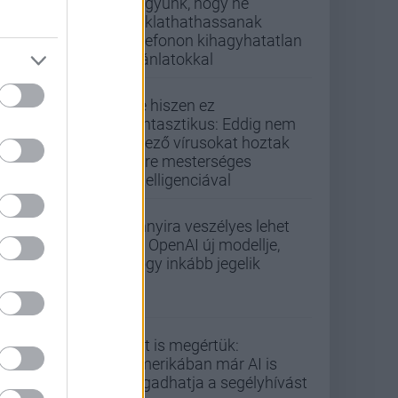
vagyunk, hogy ne
zaklathathassanak
telefonon kihagyhatatlan
ajánlatokkal
De hiszen ez
fantasztikus: Eddig nem
létező vírusokat hoztak
létre mesterséges
intelligenciával
Annyira veszélyes lehet
az OpenAI új modellje,
hogy inkább jegelik
Ezt is megértük:
Amerikában már AI is
fogadhatja a segélyhívást