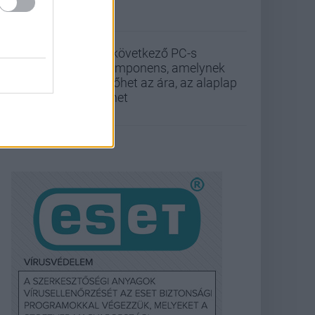
A következő PC-s
komponens, amelynek
kilőhet az ára, az alaplap
lehet