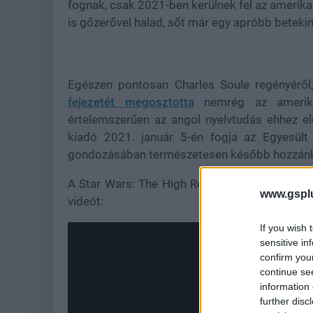
fognak, csak 2021-ben kerülnek fel az amerika
is gőzerővel halad, sőt már egy apróbb beteki
Egészen pontosan
Charles Soule regényérő
fejezetét megosztotta
nemrég az amerikai
értelemszerűen az angol nyelvtudás ehhez e
kiadó 2021. január 5-én fogja az Egyesült
gondozásában természetesen később hozzánk i
A Star Wars: The High Republic korszakról 
www.gspl
videót:
If you wish 
sensitive in
confirm you
continue se
information 
further disc