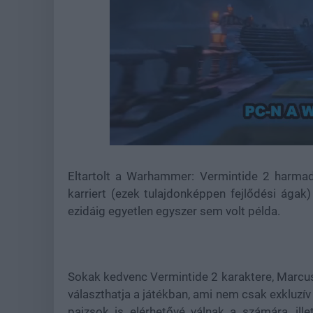
Loade
Unmute
81.69
Eltartolt a
Warhammer: Vermintide 2 harmadik
karriert (ezek tulajdonképpen fejlődési ágak
ezidáig egyetlen egyszer sem volt példa.
Sokak kedvenc Vermintide 2 karaktere,
Marcus
választhatja a játékban, ami nem csak exkluzív 
pajzsok is elérhetővé válnak a számára, illet