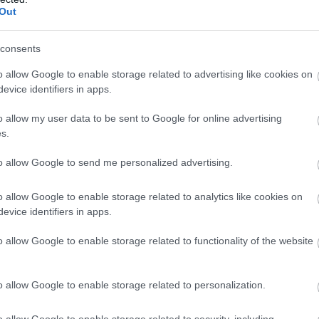
Out
b hangulata – Jön a második forduló! (X)
sorozat.
consents
o allow Google to enable storage related to advertising like cookies on
evice identifiers in apps.
ilm
#disney
#light of the jedi
o allow my user data to be sent to Google for online advertising
s.
to allow Google to send me personalized advertising.
o allow Google to enable storage related to analytics like cookies on
evice identifiers in apps.
o allow Google to enable storage related to functionality of the website
o allow Google to enable storage related to personalization.
zászólások
o allow Google to enable storage related to security, including