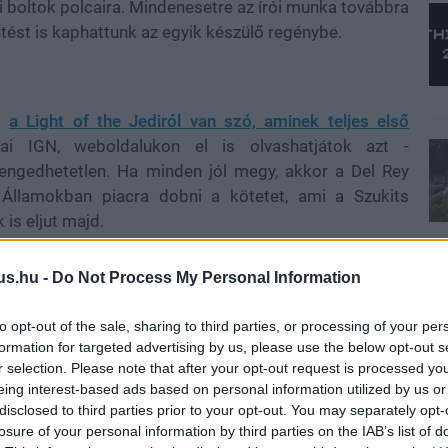
i boltok polcaira. Mindenesetre az írói munka továbbra
ntést is kaphattunk az egyik készülő regénybe.
l,
a Light of the Jediról van szó, aminek teljes első
 IGN, weboldalukon el is olvashatjátok azt -
lengedhetetlen. Ha minden jól megy, akkor a Del Rey
 Államokban piacra dobni a kötetet, ami a Szukits
s eljut majd.
márciusban egyébként készítettünk már egy magyarázó
us.hu -
Do Not Process My Personal Information
to opt-out of the sale, sharing to third parties, or processing of your per
formation for targeted advertising by us, please use the below opt-out s
r selection. Please note that after your opt-out request is processed y
eing interest-based ads based on personal information utilized by us or
disclosed to third parties prior to your opt-out. You may separately opt-
losure of your personal information by third parties on the IAB’s list of