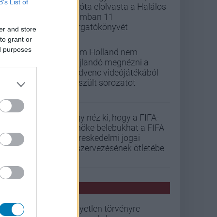
B’s List of
mióta elolvasta a Halálos
iramban 11
forgatókönyvét
er and store
to grant or
ed purposes
Tom Holland nem
hajlandó megnézni a
kedvenc videójátékából
készült sorozatot
Úgy néz ki, hogy a FIFA-
elnöke belebukhat a FIFA
kereskedelmi jogai
kiszervezésének ötletébe
PCW HÍREK
Egyetlen törvényre