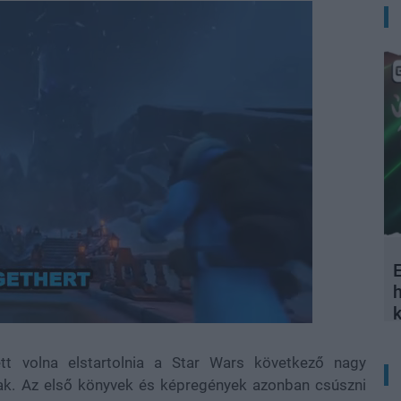
E
Loaded
:
100.00%
ett volna elstartolnia a Star Wars következő nagy
nak. Az első könyvek és képregények azonban csúszni