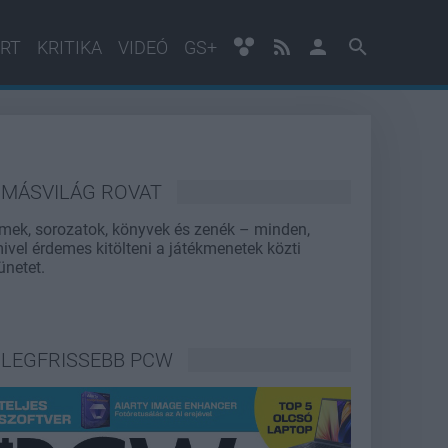
RT
KRITIKA
VIDEÓ
GS+
MÁSVILÁG ROVAT
lmek, sorozatok, könyvek és zenék – minden,
ivel érdemes kitölteni a játékmenetek közti
ünetet.
LEGFRISSEBB PCW