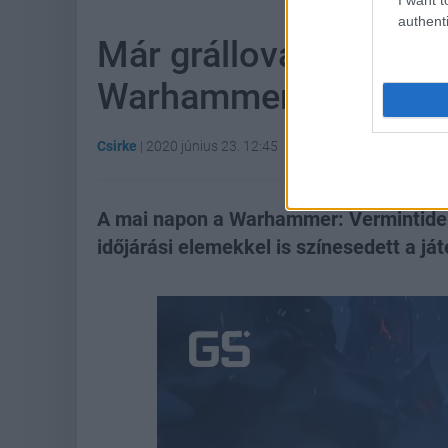
authenti
Már grállovagként is 
Warhammer: Verminti
Csirke
|
2020 június 23. 12:45
A mai napon a Warhammer: Vermintide 2
időjárási elemekkel is színesedett a já