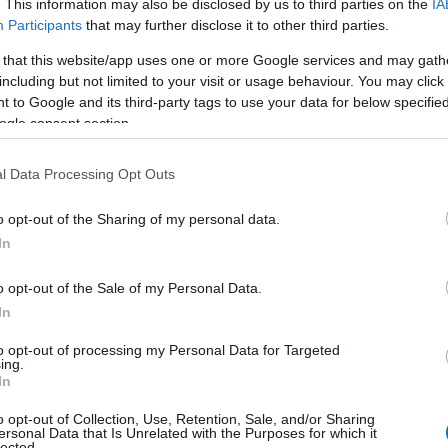
. This information may also be disclosed by us to third parties on the
IA
Participants
that may further disclose it to other third parties.
 that this website/app uses one or more Google services and may gath
including but not limited to your visit or usage behaviour. You may click 
 to Google and its third-party tags to use your data for below specifi
ogle consent section.
l Data Processing Opt Outs
o opt-out of the Sharing of my personal data.
In
o opt-out of the Sale of my Personal Data.
In
to opt-out of processing my Personal Data for Targeted
ában a magyar fordítást is meghallgathatjátok
ide
ing.
In
n
.
o opt-out of Collection, Use, Retention, Sale, and/or Sharing
ersonal Data that Is Unrelated with the Purposes for which it
lected.