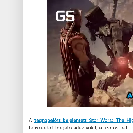
Loaded
:
Unmute
45.72%
A
tegnapelőtt bejelentett Star Wars: The Hi
fénykardot forgató ádáz vukit, a szőrös jedi l