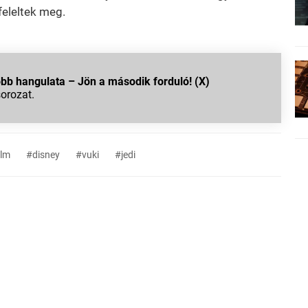
 feleltek meg.
b hangulata – Jön a második forduló! (X)
sorozat.
ilm
#disney
#vuki
#jedi