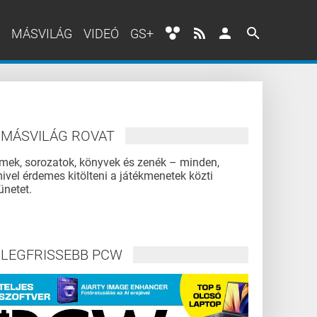
MÁSVILÁG
VIDEÓ
GS+
MÁSVILÁG ROVAT
lmek, sorozatok, könyvek és zenék – minden,
ivel érdemes kitölteni a játékmenetek közti
ünetet.
LEGFRISSEBB PCW