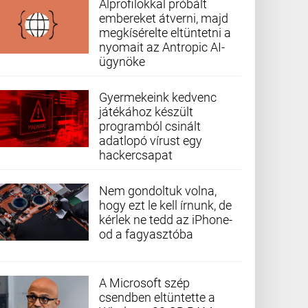
Álprofilokkal próbált
embereket átverni, majd
megkísérelte eltüntetni a
nyomait az Antropic AI-
ügynöke
Gyermekeink kedvenc
játékához készült
programból csinált
adatlopó vírust egy
hackercsapat
Nem gondoltuk volna,
hogy ezt le kell írnunk, de
kérlek ne tedd az iPhone-
od a fagyasztóba
A Microsoft szép
csendben eltüntette a