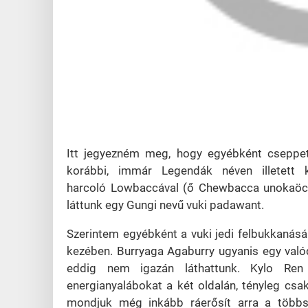
Itt jegyezném meg, hogy egyébként cseppet 
korábbi, immár Legendák néven illetett 
harcoló Lowbaccával (ő Chewbacca unokaöcc
láttunk egy
Gungi nevű
vuki padawant.
Szerintem egyébként a vuki jedi felbukkanásá
kezében. Burryaga Agaburry ugyanis egy valódi
eddig nem igazán láthattunk. Kylo Ren
energianyalábokat a két oldalán, tényleg csa
mondjuk még inkább ráerősít arra a többs