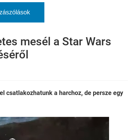
zászólások
etes mesél a Star Wars
téséről
l csatlakozhatunk a harchoz, de persze egy