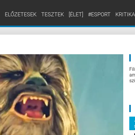
ELŐZETESEK
TESZTEK
[ÉLET]
#ESPORT
KRITIKA
Fi
am
sz