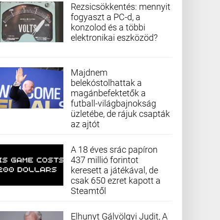
Rezsicsökkentés: mennyit
fogyaszt a PC-d, a
konzolod és a többi
elektronikai eszközöd?
Majdnem
belekóstolhattak a
magánbefektetők a
futball-világbajnokság
üzletébe, de rájuk csapták
az ajtót
A 18 éves srác papíron
437 millió forintot
keresett a játékával, de
csak 650 ezret kapott a
Steamtől
Elhunyt Gálvölgyi Judit, A