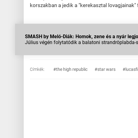
korszakban a jedik a "kerekasztal lovagjainak"
SMASH by Meló-Diák: Homok, zene és a nyár legjob
Július végén folytatódik a balatoni strandröplabda-
Címkék:
#the high republic
#star wars
#lucasf