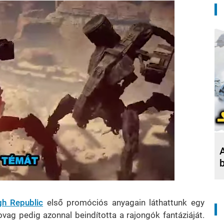
A
gh Republic
első promóciós anyagain láthattunk egy
ovag pedig azonnal beindította a rajongók fantáziáját.