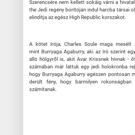
Szerencsére nem kellett sokáig várni a hivata
the Jedi regény borítóján indul harcba társai 
elindítja az egész High Republic korszakot.
A kötet írója, Charles Soule maga mesélt a
mint Burryaga Agaburry, aki az író szerint eg
álló hölgyről is, akit Avar Krissnek hívnak 
számában már láttuk egy jedi holokronba re
hogy Burryaga Agaburry egészen pontosan mil
derült fény, hogy bármilyen rokonságban
számítanak.