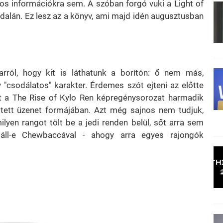
los információkra sem. A szóban forgó vuki a Light of
oldalán. Ez lesz az a könyv, ami majd idén augusztusban
rról, hogy kit is láthatunk a borítón: ő nem más,
y "csodálatos" karakter. Érdemes szót ejteni az előtte
- őt a The Rise of Kylo Ren képregénysorozat harmadik
jtett üzenet formájában. Azt még sajnos nem tudjuk,
yen rangot tölt be a jedi renden belül, sőt arra sem
 áll-e Chewbaccával - ahogy arra egyes rajongók