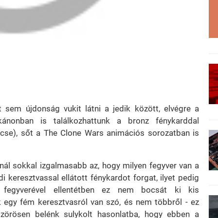
sem újdonság vukit látni a jedik között, elvégre a
kánonban is találkozhattunk a bronz fénykarddal
se), sőt a The Clone Wars animációs sorozatban is
nál sokkal izgalmasabb az, hogy milyen fegyver van a
 keresztvassal ellátott fénykardot forgat, ilyet pedig
 fegyverével ellentétben ez nem bocsát ki kis
k egy fém keresztvasról van szó, és nem többről - ez
zörösen belénk sulykolt hasonlatba, hogy ebben a