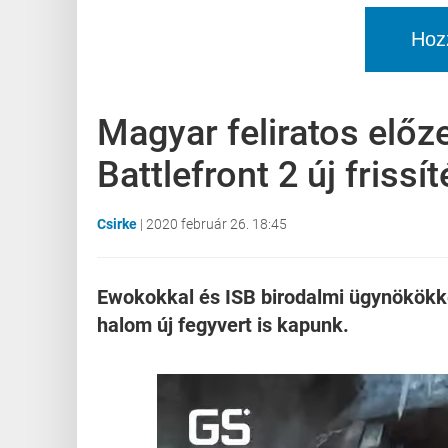
Hoz
Magyar feliratos előz
Battlefront 2 új frissí
Csirke
|
2020 február 26. 18:45
Ewokokkal és ISB birodalmi ügynökökke
halom új fegyvert is kapunk.