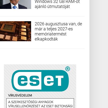
Windows 32 GB RAM-ot
ajánló útmutatóját
2026 augusztusa van, de
már a teljes 2027-es
memóriatermést
elkapkodták