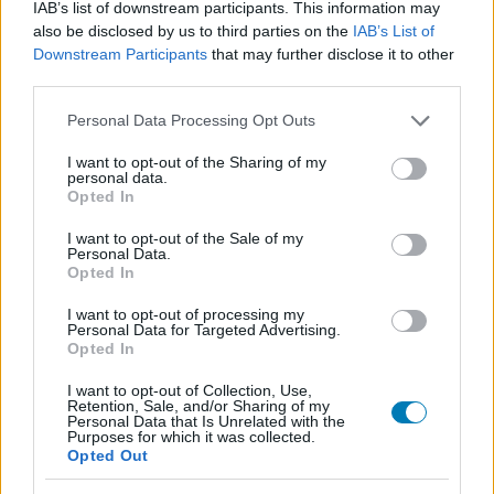
IAB’s list of downstream participants. This information may
also be disclosed by us to third parties on the
IAB’s List of
Downstream Participants
that may further disclose it to other
third parties.
Please note that this website/app uses one or more Google
Personal Data Processing Opt Outs
services and may gather and store information including but
not limited to your visit or usage behaviour. You may click to
I want to opt-out of the Sharing of my
personal data.
grant or deny consent to Google and its third-party tags to
Opted In
use your data for below specified purposes in below Google
consent section.
I want to opt-out of the Sale of my
Personal Data.
Opted In
A Pókember: Vadonatúj nap előzetese lehet, hogy
I want to opt-out of processing my
csúnyán elspoilerezte a Daredevil új évadát
Personal Data for Targeted Advertising.
Opted In
Hír
| 2026.03.22 10:01
Egy fél másodperces jelenet miatt indult be a találgatás.
I want to opt-out of Collection, Use,
Retention, Sale, and/or Sharing of my
Personal Data that Is Unrelated with the
Purposes for which it was collected.
Opted Out