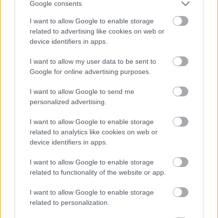
Google consents
I want to allow Google to enable storage
related to advertising like cookies on web or
device identifiers in apps.
I want to allow my user data to be sent to
Google for online advertising purposes.
I want to allow Google to send me
Addig posztolgatták egyesek Resident Evil Requiem
personalized advertising.
spoilereket, hogy a hírhedt japán rendező már a
halálukat kívánta és átkot szórt rájuk
I want to allow Google to enable storage
Hír
| 2026.02.22 16:02
related to analytics like cookies on web or
Hideki Kamiya sosem volt óvatos a közösségi
device identifiers in apps.
kommunikációjában, de mióta nem dolgozik a Capcomnál
azóta minden láncát levetette.
I want to allow Google to enable storage
related to functionality of the website or app.
I want to allow Google to enable storage
related to personalization.