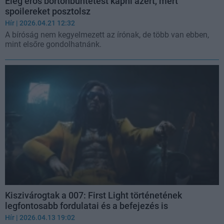
Elég erős börtönbüntetést kapni azért, mert
spoilereket posztolsz
Hír
| 2026.04.21 12:32
A bíróság nem kegyelmezett az írónak, de több van ebben,
mint elsőre gondolhatnánk.
Kiszivárogtak a 007: First Light történetének
legfontosabb fordulatai és a befejezés is
Hír
| 2026.04.13 19:02