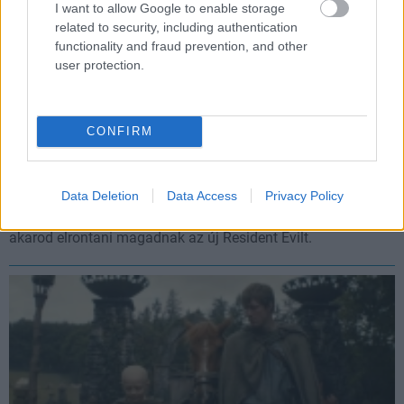
I want to allow Google to enable storage
related to security, including authentication
functionality and fraud prevention, and other
user protection.
CONFIRM
Már ki is szivárgott a Resident: Evil Requiem,
vigyázzatok a spoilerekkel
Data Deletion
Data Access
Privacy Policy
Hír
| 2026.02.18 11:33
Lehet, hogy egy időre érdemes bezárni az internetet, ha nem
akarod elrontani magadnak az új Resident Evilt.