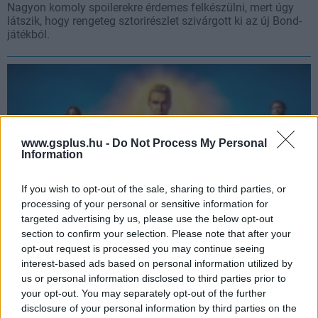
Nagyon komoly spoilerekre érdemes felkészülni, mert úgy
látszik, hogy rengeteg sztorirészlet szivárgott ki az új Bond-
játékból.
www.gsplus.hu -
Do Not Process My Personal
Information
If you wish to opt-out of the sale, sharing to third parties, or
processing of your personal or sensitive information for
targeted advertising by us, please use the below opt-out
section to confirm your selection. Please note that after your
Brutálisan indult a The Boys utolsó évada
opt-out request is processed you may continue seeing
interest-based ads based on personal information utilized by
Hír
| 2026.04.10 13:41
us or personal information disclosed to third parties prior to
Spoileresen mesélünk a The Boys 5. évadának első
your opt-out. You may separately opt-out of the further
epizódjáról, ennek tudatában folytasd az olvasást!
disclosure of your personal information by third parties on the