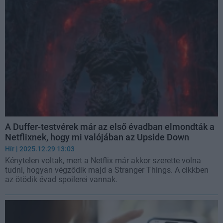
A Duffer-testvérek már az első évadban elmondták a
Netflixnek, hogy mi valójában az Upside Down
Hír
| 2025.12.29 13:03
Kénytelen voltak, mert a Netflix már akkor szerette volna
tudni, hogyan végződik majd a Stranger Things. A cikkben
az ötödik évad spoilerei vannak.