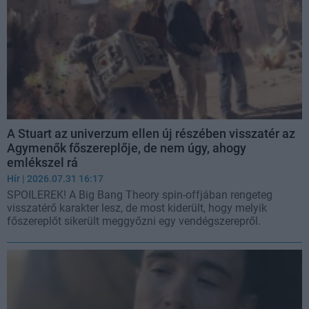
A Stuart az univerzum ellen új részében visszatér az
Agymenők főszereplője, de nem úgy, ahogy
emlékszel rá
Hír
| 2026.07.31 16:17
SPOILEREK! A Big Bang Theory spin-offjában rengeteg
visszatérő karakter lesz, de most kiderült, hogy melyik
főszereplőt sikerült meggyőzni egy vendégszerepről.