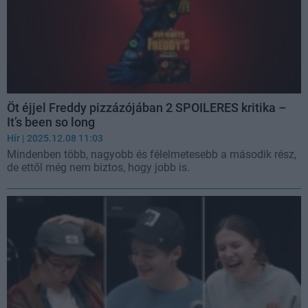
Öt éjjel Freddy pizzázójában 2 SPOILERES kritika –
It’s been so long
Hír
| 2025.12.08 11:03
Mindenben több, nagyobb és félelmetesebb a második rész,
de ettől még nem biztos, hogy jobb is.