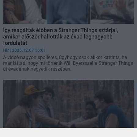
Így reagáltak élőben a Stranger Things sztárjai,
amikor először hallották az évad legnagyobb
fordulatát
Hír
| 2025.12.07 16:01
A videó nagyon spoileres, úgyhogy csak akkor kattints, ha
már láttad, hogy mi történik Will Byersszel a Stranger Things
új évadának negyedik részében.