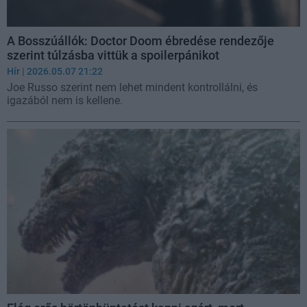
A Bosszúállók: Doctor Doom ébredése rendezője
szerint túlzásba vittük a spoilerpánikot
Hír
| 2026.05.07 21:22
Joe Russo szerint nem lehet mindent kontrollálni, és
igazából nem is kellene.