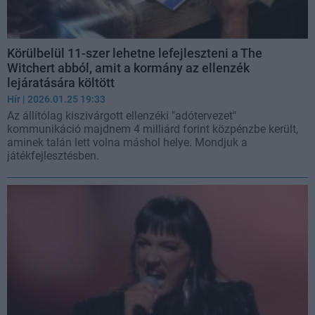
Körülbelül 11-szer lehetne lefejleszteni a The
Witchert abból, amit a kormány az ellenzék
lejáratására költött
Hír
| 2026.01.25 19:33
Az állítólag kiszivárgott ellenzéki "adótervezet"
kommunikáció majdnem 4 milliárd forint közpénzbe került,
aminek talán lett volna máshol helye. Mondjuk a
játékfejlesztésben.