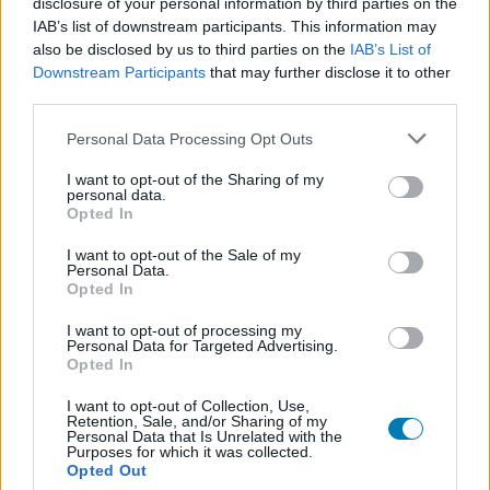
disclosure of your personal information by third parties on the
IAB’s list of downstream participants. This information may
Mága Zoltán koncertjeire csak az elmúlt években 3,3
also be disclosed by us to third parties on the
IAB’s List of
milliárd közpénz ment el
Downstream Participants
that may further disclose it to other
Hír
| 2026.05.14 14:42
third parties.
Folyamatosan esnek ki a csontvázak a szekrényből, ahogy
Please note that this website/app uses one or more Google
az állami szervek hajlandóvá váltak kiadni az adatokat.
Personal Data Processing Opt Outs
services and may gather and store information including but
not limited to your visit or usage behaviour. You may click to
I want to opt-out of the Sharing of my
personal data.
grant or deny consent to Google and its third-party tags to
Opted In
use your data for below specified purposes in below Google
consent section.
I want to opt-out of the Sale of my
Personal Data.
Opted In
I want to opt-out of processing my
Personal Data for Targeted Advertising.
Opted In
I want to opt-out of Collection, Use,
Retention, Sale, and/or Sharing of my
Personal Data that Is Unrelated with the
Purposes for which it was collected.
Ezt a Curtis kifizettük már, úgyhogy a kormányváltás
Opted Out