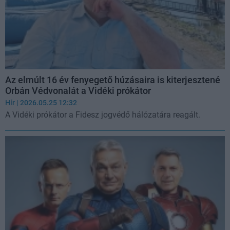
Az elmúlt 16 év fenyegető húzásaira is kiterjesztené
Orbán Védvonalát a Vidéki prókátor
Hír
| 2026.05.25 12:32
A Vidéki prókátor a Fidesz jogvédő hálózatára reagált.