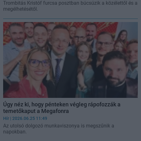
Trombitás Kristóf furcsa posztban búcsúzik a közélettől és a
megélhetésétől.
Úgy néz ki, hogy pénteken végleg rápofozzák a
temetőkaput a Megafonra
Hír
| 2026.06.25 11:49
Az utolsó dolgozó munkaviszonya is megszűnik a
napokban.