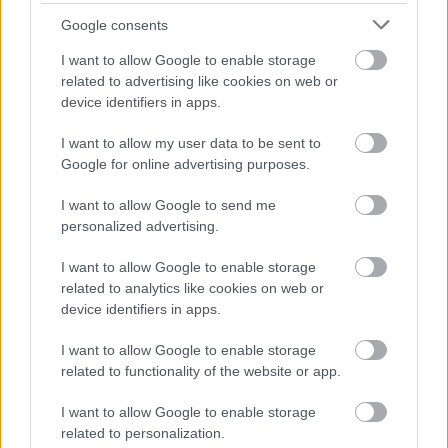
ellenére is elkészül a film a rapperről
Google consents
Hír
| 2026.05.12 19:33
A forgatások nagy része lezajlott, már az utómunkát készítik
I want to allow Google to enable storage
elő és hamarosan be is mutatják.
related to advertising like cookies on web or
device identifiers in apps.
I want to allow my user data to be sent to
Google for online advertising purposes.
I want to allow Google to send me
personalized advertising.
I want to allow Google to enable storage
related to analytics like cookies on web or
device identifiers in apps.
I want to allow Google to enable storage
Magyar Péter elég egyértelművé tette, hogy
related to functionality of the website or app.
mostantól ki a főnök
I want to allow Google to enable storage
Hír
| 2026.05.11 21:06
related to personalization.
Magyarország új miniszterelnöke két és fél órás határidővel