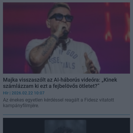
Majka visszaszólt az AI-háborús videóra: „Kinek
számlázzam ki ezt a fejbelövős ötletet?”
Hír
| 2026.02.22 10:07
Az énekes egyetlen kérdéssel reagált a Fidesz vitatott
kampányfilmjére.