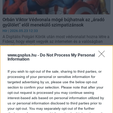
Orbán Viktor Védvonala mögé bújhatnak az „áradó
gyűlölet” elől menekülő szimpatizánsok
Hír
| 2026.05.23 12:33
A Digitális Polgári Körök után most védvonalat hozna létre a
Fidesz, hogy elejét vegyék az interneten és a valóságban
terjedő gyűlöletnek.
www.gsplus.hu -
Do Not Process My Personal
Information
If you wish to opt-out of the sale, sharing to third parties, or
processing of your personal or sensitive information for
targeted advertising by us, please use the below opt-out
section to confirm your selection. Please note that after your
opt-out request is processed you may continue seeing
interest-based ads based on personal information utilized by
us or personal information disclosed to third parties prior to
your opt-out. You may separately opt-out of the further