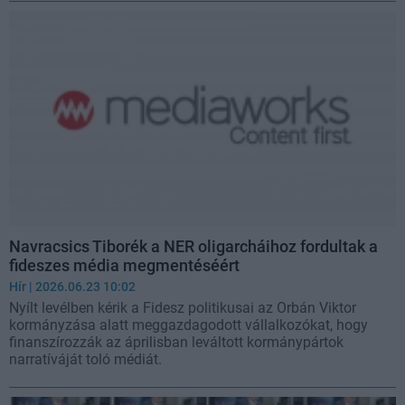
Navracsics Tiborék a NER oligarcháihoz fordultak a
fideszes média megmentéséért
Hír
| 2026.06.23 10:02
Nyílt levélben kérik a Fidesz politikusai az Orbán Viktor
kormányzása alatt meggazdagodott vállalkozókat, hogy
finanszírozzák az áprilisban leváltott kormánypártok
narratíváját toló médiát.