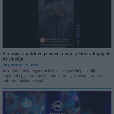
A magyar apák kivégzésével riogat a Fidesz legújabb
AI-videója
Hír
| 2026.02.19 10:49
Az apját hiányoló gyermek és a kivégzés képei váltják
egymást egy kampányvideóban, amely csúcsra járatja a
háborús félelemkeltést.