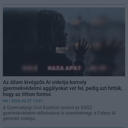
Az állam kivégzős AI videója komoly
gyermekvédelmi aggályokat vet fel, pedig azt hittük,
hogy az itthon fontos
Hír
| 2026.02.27 13:01
A Gyermekjogi Civil Koalíció szerint az ENSZ
gyermekvédelmi előírásaival is szembemegy a Fidesz AI
generált videója.