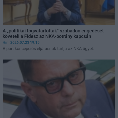
A „politikai fogvatartottak” szabadon engedését
követeli a Fidesz az NKA-botrány kapcsán
Hír
| 2026.07.23 19:15
A párt koncepciós eljárásnak tartja az NKA-ügyet.