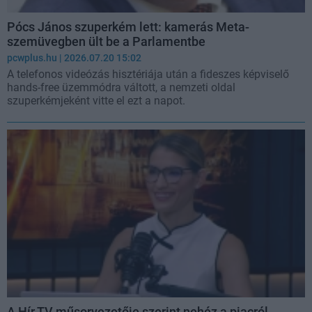
Pócs János szuperkém lett: kamerás Meta-
szemüvegben ült be a Parlamentbe
pcwplus.hu
| 2026.07.20 15:02
A telefonos videózás hisztériája után a fideszes képviselő
hands-free üzemmódra váltott, a nemzeti oldal
szuperkémjeként vitte el ezt a napot.
A Hír TV műsorvezetője szerint nehéz a piacról