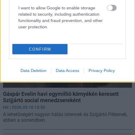
rakta inasba a Fidesz parlamenti maradékát.
I want to allow Google to enable storage
related to security, including authentication
functionality and fraud prevention, and other
user protection.
CONFIRM
Data Deletion
Data Access
Privacy Policy
Gáspár Evelin havi egymillió környékén keresett
Szijjártó social menedzsereként
Hír
| 2026.05.10 13:50
A lehetőségért nagyon hálás istennek és Szijjártó Péternek,
ebben a sorrendben.