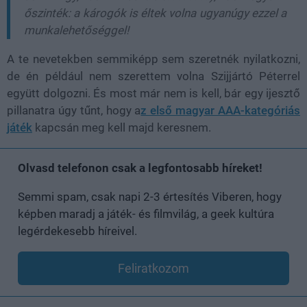
őszinték: a károgók is éltek volna ugyanúgy ezzel a
munkalehetőséggel!
A te nevetekben semmiképp sem szeretnék nyilatkozni,
de én például nem szerettem volna Szijjártó Péterrel
együtt dolgozni. És most már nem is kell, bár egy ijesztő
pillanatra úgy tűnt, hogy a
z első magyar AAA-kategóriás
játék
kapcsán meg kell majd keresnem.
Olvasd telefonon csak a legfontosabb híreket!
Semmi spam, csak napi 2-3 értesítés Viberen, hogy
képben maradj a játék- és filmvilág, a geek kultúra
legérdekesebb híreivel.
Feliratkozom