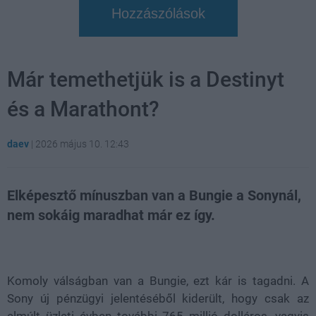
Hozzászólások
Már temethetjük is a Destinyt
és a Marathont?
daev
|
2026 május 10. 12:43
Elképesztő mínuszban van a Bungie a Sonynál,
nem sokáig maradhat már ez így.
Loaded
:
Unmute
21.86%
Komoly válságban van a Bungie, ezt kár is tagadni. A
Sony új pénzügyi jelentéséből kiderült, hogy csak az
elmúlt üzleti évben további 765 millió dolláros, vagyis