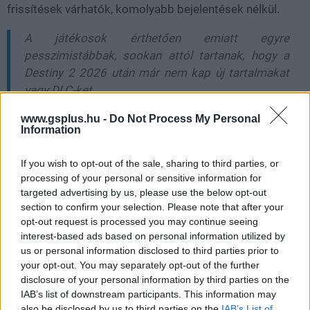
frissítések várhatók, komolyabb bejelentések nélkül.
A játékosok érthetően emiatt egyre
pesszimistábbak, sookan attól tartanak, hogy a
Destiny 2 2026 után már nem kap új tartalmakat
vagy DLC-ket.
A Destiny 2 legutóbbi kiegészítője nem sikerült annyira
www.gsplus.hu -
Do Not Process My Personal
Information
jól, több rendszerszintű változtatás sem ült annyira jól és
a Steam-statisztikák és konzolos elemzések alapján a
If you wish to opt-out of the sale, sharing to third parties, or
játék aktív közössége láthatóan csökkent. A Bungie új
processing of your personal or sensitive information for
lövöldéje, a Marathon sem hozta meg a várt áttörést,
targeted advertising by us, please use the below opt-out
mert,
csak egy nagyon vékony réteg számára igazán
section to confirm your selection. Please note that after your
szórakoztató
.
opt-out request is processed you may continue seeing
interest-based ads based on personal information utilized by
Elemzők szerint a
Marathon
eddig körülbelül 1,2
us or personal information disclosed to third parties prior to
your opt-out. You may separately opt-out of the further
millió példányban fogyhatott, ennek közel 70
disclosure of your personal information by third parties on the
százaléka PC-n.
IAB’s list of downstream participants. This information may
also be disclosed by us to third parties on the
IAB’s List of