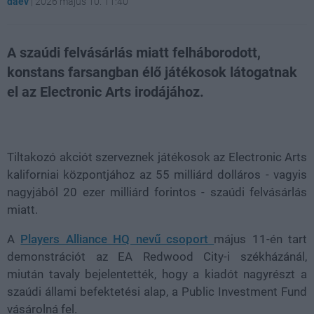
daev
|
2026 május 10. 11:40
A szaúdi felvásárlás miatt felháborodott,
konstans farsangban élő játékosok látogatnak
el az Electronic Arts irodájához.
Loaded
:
Unmute
21.86%
Tiltakozó akciót szerveznek játékosok az Electronic Arts
kaliforniai központjához az 55 milliárd dolláros - vagyis
nagyjából 20 ezer milliárd forintos - szaúdi felvásárlás
miatt.
A
Players Alliance HQ nevű csoport
május 11-én tart
demonstrációt az EA Redwood City-i székházánál,
miután tavaly bejelentették, hogy a kiadót nagyrészt a
szaúdi állami befektetési alap, a Public Investment Fund
vásárolná fel.