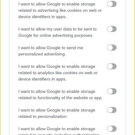
Feliratkozom
I want to allow Google to enable storage
related to advertising like cookies on web or
device identifiers in apps.
I want to allow my user data to be sent to
Google for online advertising purposes.
SMASH by Meló-Diák: Homok, zene és a nyár legjobb
hangulata – Jön a második forduló! (X)
Július végén folytatódik a balatoni strandröplabda-
I want to allow Google to send me
sorozat.
personalized advertising.
I want to allow Google to enable storage
related to analytics like cookies on web or
device identifiers in apps.
Címkék:
#bungie
#destiny
#marathon
#sony
I want to allow Google to enable storage
#playstation
related to functionality of the website or app.
I want to allow Google to enable storage
Platformok:
PC
PlayStation 5
Xbox Series X
related to personalization.
Marathon Season 1
I want to allow Google to enable storage