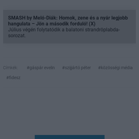
SMASH by Meló-Diák: Homok, zene és a nyár legjobb
hangulata – Jön a második forduló! (X)
Július végén folytatódik a balatoni strandröplabda-
sorozat.
Címkék:
#gáspár evelin
#szijjártó péter
#közösségi média
#fidesz