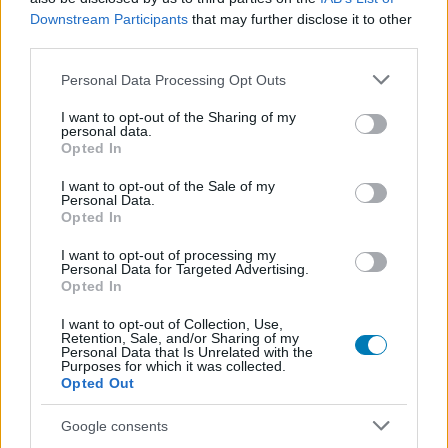
A Sony korábban már jelezte, hogy a Bungie
Downstream Participants
that may further disclose it to other
függetlensége fokozatosan csökkenhet, ha a stúdió nem
third parties.
teljesít a kasszáknál, emiatt könnyen lehet, hogy a
Please note that this website/app uses one or more Google
Personal Data Processing Opt Outs
következő időszakban komoly vezetői átalakítások és
services and may gather and store information including but
további leépítések jöhetnek.
not limited to your visit or usage behaviour. You may click to
I want to opt-out of the Sharing of my
personal data.
grant or deny consent to Google and its third-party tags to
Az pedig senkinek sem jó, ha a Bungie elveszíti az
Opted In
use your data for below specified purposes in below Google
önállóságát, és a Sony teljesen átstrukturálja a stúdió
consent section.
I want to opt-out of the Sale of my
működését. Bár teljes bezárásról egyelőre nincs szó,
Personal Data.
Opted In
egyre valószínűbbnek tűnik, hogy a Bungie nem
működhet tovább ugyanabban a formában, mint eddig.
I want to opt-out of processing my
Personal Data for Targeted Advertising.
Opted In
Olvasd telefonon csak a legfontosabb híreket!
I want to opt-out of Collection, Use,
Retention, Sale, and/or Sharing of my
Semmi spam, csak napi 2-3 értesítés Viberen, hogy
Personal Data that Is Unrelated with the
Purposes for which it was collected.
képben maradj a játék- és filmvilág, a geek kultúra
Opted Out
legérdekesebb híreivel.
Google consents