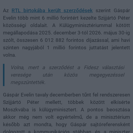
Az
RTL birtokába került szerződések
szerint Gáspár
Evelin több mint 6 millió forintért kezelte Szijjártó Péter
közösségi oldalait. A Külügyminisztériummal kötött
megállapodása 2025. december 3-tól 2026. május 30-ig
szólt, összesen 6 012 882 forintos díjazással, ami havi
szinten nagyjából 1 millió forintos juttatást jelentett
volna.
Volna, mert a szerződést a Fidesz választási
veresége után közös megegyezéssel
megszüntették.
Gáspár Evelin tavaly decemberben tűnt fel rendszeresen
Szijjártó Péter mellett, többek között elkísérte
Moszkvába is külügyminisztert. A pontos beosztása
akkor még nem volt egyértelmű, de a minisztérium
később azt mondta, hogy Gáspár sajtóreferensként
dolgozott a kommunikációs stábban, és a miniszter