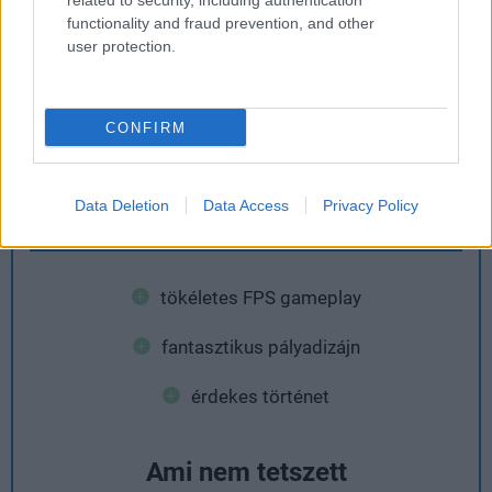
related to security, including authentication
functionality and fraud prevention, and other
user protection.
Egy nagyon specifikus játékosnak a Marathon
minden idők legjobb kompetitív shootere, de a
legtöbbek számára már az alapjáték is
CONFIRM
megközelíthetetlen, nemhogy a legjobb részei.
Data Deletion
Data Access
Privacy Policy
Ami tetszett
tökéletes FPS gameplay
fantasztikus pályadizájn
érdekes történet
Ami nem tetszett