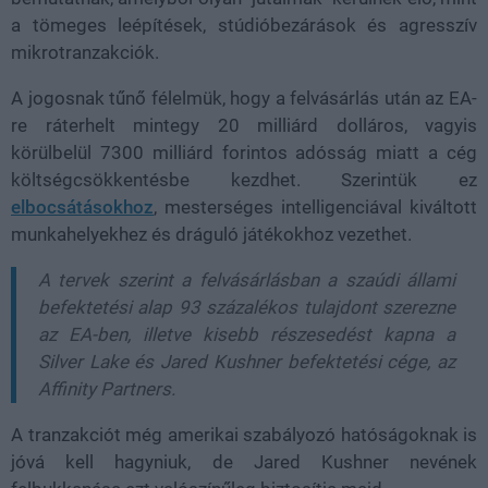
a tömeges leépítések, stúdióbezárások és agresszív
mikrotranzakciók.
A jogosnak tűnő félelmük, hogy a felvásárlás után az EA-
re ráterhelt mintegy 20 milliárd dolláros, vagyis
körülbelül 7300 milliárd forintos adósság miatt a cég
költségcsökkentésbe kezdhet. Szerintük ez
elbocsátásokhoz
, mesterséges intelligenciával kiváltott
munkahelyekhez és dráguló játékokhoz vezethet.
A tervek szerint a felvásárlásban a szaúdi állami
befektetési alap 93 százalékos tulajdont szerezne
az EA-ben, illetve kisebb részesedést kapna a
Silver Lake és Jared Kushner befektetési cége, az
Affinity Partners.
A tranzakciót még amerikai szabályozó hatóságoknak is
jóvá kell hagyniuk, de Jared Kushner nevének