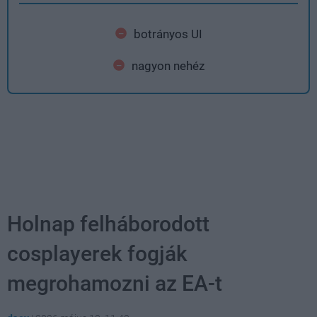
botrányos UI
nagyon nehéz
Holnap felháborodott
cosplayerek fogják
megrohamozni az EA-t