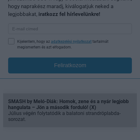
hogy naprakész maradj, kiválogatjuk neked a
legjobbakat,
iratkozz fel hírlevelünkre!
Kijelentem, hogy az
adatkezelési nyilatkozat
tartalmát
megismertem és azt elfogadom.
Feliratkozom
SMASH by Meló-Diák: Homok, zene és a nyár legjobb
hangulata – Jön a második forduló! (X)
Július végén folytatódik a balatoni strandröplabda-
sorozat.