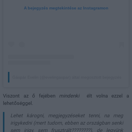
A bejegyzés megtekintése az Instagramon
Gáspár Evelin (@evelingaspar) által megosztott bejegyzés
Viszont az ő fejében
mindenki
élt volna ezzel a
lehetőséggel.
Lehet károgni, megjegyzéseket tenni, na meg
irigykedni (mert tudom, ebben az országban senki
sem irigy, sem frusztrált????????), de legyünk