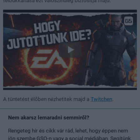
felbukkanása ezt valószínűleg biztosítja majd.
A tüntetést élőben nézhetitek majd a
Twitchen
.
Nem akarsz lemaradni semmiről?
Rengeteg hír és cikk vár rád, lehet, hogy éppen nem
jön szembe GSO-n vagy a social médiában. Segítünk,