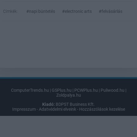
Címkék:
#napi büntetés
#electronic arts
#felvásárlás
ComputerTrends.hu
|
GSPlus.hu
|
PCWPlus.hu
|
Puliwood.hu
|
Zoldpalya.hu
Kiadó:
BDPST Business Kft.
Impresszum
-
Adatvédelmi elveink
-
Hozzászólások kezelése