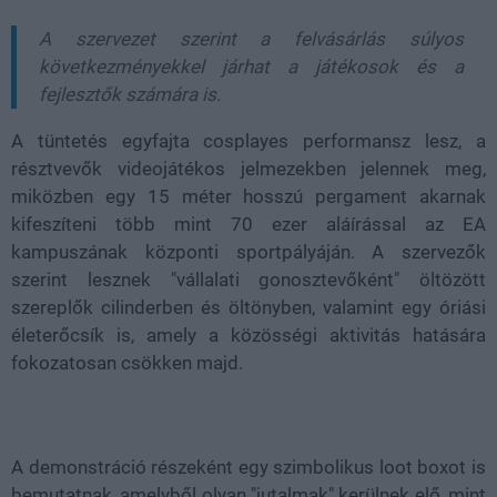
A szervezet szerint a felvásárlás súlyos
következményekkel járhat a játékosok és a
fejlesztők számára is.
A tüntetés egyfajta cosplayes performansz lesz, a
résztvevők videojátékos jelmezekben jelennek meg,
miközben egy 15 méter hosszú pergament akarnak
kifeszíteni több mint 70 ezer aláírással az EA
kampuszának központi sportpályáján. A szervezők
szerint lesznek "vállalati gonosztevőként" öltözött
szereplők cilinderben és öltönyben, valamint egy óriási
életerőcsík is, amely a közösségi aktivitás hatására
fokozatosan csökken majd.
A demonstráció részeként egy szimbolikus loot boxot is
bemutatnak, amelyből olyan "jutalmak" kerülnek elő, mint