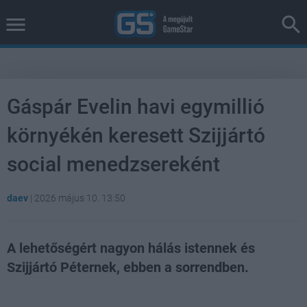
Gáspár Evelin havi egymillió
környékén keresett Szijjártó
social menedzsereként
daev
|
2026 május 10. 13:50
A lehetőségért nagyon hálás istennek és
Szijjártó Péternek, ebben a sorrendben.
Loaded
:
Unmute
38.78%