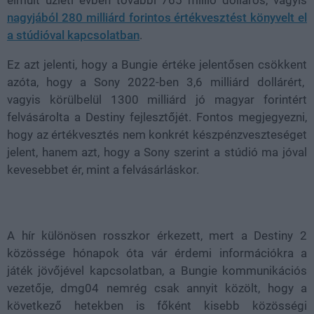
nagyjából 280 milliárd forintos értékvesztést könyvelt el
a stúdióval kapcsolatban
.
Ez azt jelenti, hogy a Bungie értéke jelentősen csökkent
azóta, hogy a Sony 2022-ben 3,6 milliárd dollárért,
vagyis körülbelül 1300 milliárd jó magyar forintért
felvásárolta a Destiny fejlesztőjét. Fontos megjegyezni,
hogy az értékvesztés nem konkrét készpénzveszteséget
jelent, hanem azt, hogy a Sony szerint a stúdió ma jóval
kevesebbet ér, mint a felvásárláskor.
A hír különösen rosszkor érkezett, mert a Destiny 2
közössége hónapok óta vár érdemi információkra a
játék jövőjével kapcsolatban, a Bungie kommunikációs
vezetője, dmg04 nemrég csak annyit közölt, hogy a
következő hetekben is főként kisebb közösségi