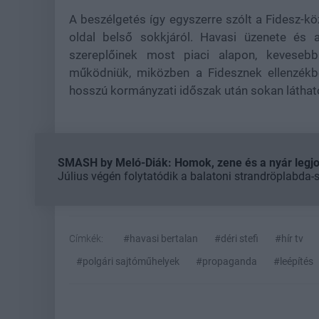
A beszélgetés így egyszerre szólt a Fidesz-kö
oldal belső sokkjáról. Havasi üzenete és 
szereplőinek most piaci alapon, keveseb
működniük, miközben a Fidesznek ellenzékben
hosszú kormányzati időszak után sokan láthat
SMASH by Meló-Diák: Homok, zene és a nyár legjob
Július végén folytatódik a balatoni strandröplabda-
Címkék:
#havasi bertalan
#déri stefi
#hír tv
#polgári sajtóműhelyek
#propaganda
#leépítés