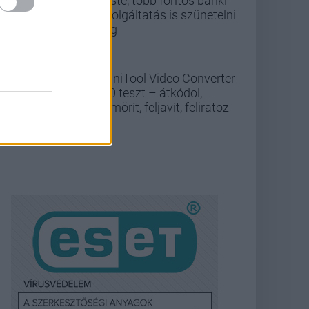
Erste, több fontos banki
szolgáltatás is szünetelni
fog
MiniTool Video Converter
5.0 teszt – átkódol,
tömörít, feljavít, feliratoz