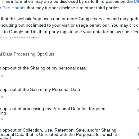
. This information may also be disclosed by us to third parties on the
IA
Participants
that may further disclose it to other third parties.
 that this website/app uses one or more Google services and may gath
including but not limited to your visit or usage behaviour. You may click 
 to Google and its third-party tags to use your data for below specifi
ogle consent section.
l Data Processing Opt Outs
o opt-out of the Sharing of my personal data.
In
e, ha a Fidesznek nem dolga ezeket a médiumokat
o opt-out of the Sale of my Personal Data.
In
, hogy
to opt-out of processing my Personal Data for Targeted
 piacon működik".
ing.
In
ról, hogy a piacról nagyon nehéz megélni, különösen
o opt-out of Collection, Use, Retention, Sale, and/or Sharing
intem hallani fogjátok, ahogy a háttérben mindeközben
ersonal Data that Is Unrelated with the Purposes for which it
lected.