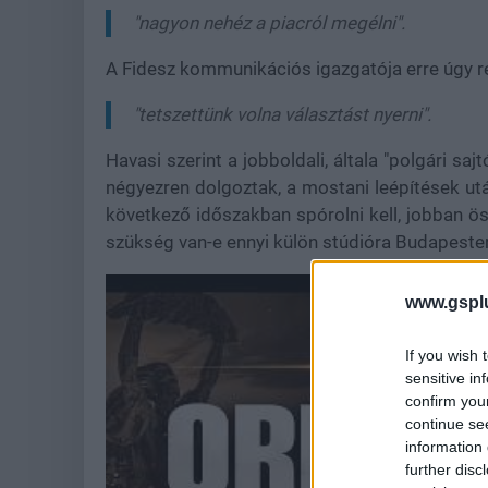
"nagyon nehéz a piacról megélni".
A Fidesz kommunikációs igazgatója erre úgy re
"tetszettünk volna választást nyerni".
Havasi szerint a jobboldali, általa "polgári 
négyezren dolgoztak, a mostani leépítések ut
következő időszakban spórolni kell, jobban öss
szükség van-e ennyi külön stúdióra Budapeste
www.gspl
If you wish 
sensitive in
confirm you
continue se
information 
further disc