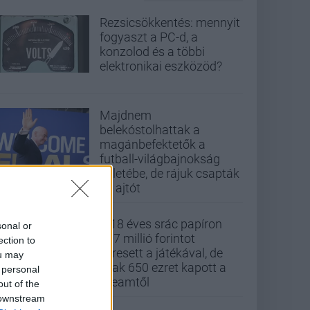
Rezsicsökkentés: mennyit
fogyaszt a PC-d, a
konzolod és a többi
elektronikai eszközöd?
Majdnem
belekóstolhattak a
magánbefektetők a
futball-világbajnokság
üzletébe, de rájuk csapták
az ajtót
A 18 éves srác papíron
sonal or
437 millió forintot
ection to
keresett a játékával, de
ou may
csak 650 ezret kapott a
 personal
Steamtől
out of the
 downstream