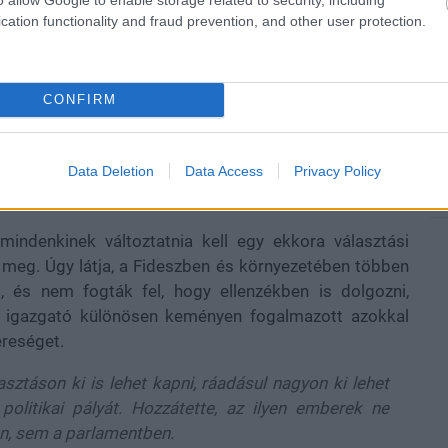
cation functionality and fraud prevention, and other user protection.
, hardveres videók, minden, ami 1-2 percbe belefér.
CONFIRM
egnézem
Data Deletion
Data Access
Privacy Policy
 mindenkinek változtatnia kell egy ekkora választási
 meg. Úgy látja, a Fideszben és környezetében többen
t, és nem fogták fel, hogy ellenzékben is dolgozni,
ós igazgató különösen keményen fogalmazott azokkal
ereséget.
sztáson ki is lehet kapni, ráadásul nagyon ki lehet
politikai pályát. Hozzátette, az ilyen emberek ne
n, sem a parlamentben.