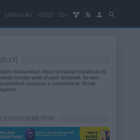
MÁSVILÁG
VIDEÓ
GS+
[ÉLET]
zéleti rovatunkban olyan témákkal foglalkozunk,
elyek minden geek olvasót érintenek, de nem
pcsolódnak szorosan a videójátékok, filmek
lágához.
LEGFRISSEBB PCW