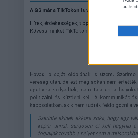
authenti
A GS már a TikTokon is vár
Hírek, érdekességek, tippek, ajánlók, unboxing
Kövess minket TikTokon is!
M
Havasi a saját oldalának is üzent. Szerinte
vereség után, de ezt még sokan nem értették
apátiába süllyedtek, nem találják a helyüke
politizálni és küzdeni kell. A kommunikáci
kapcsolatban, akik nem tudták feldolgozni a v
Szerinte akinek ekkora sokk, hogy egy vála
kapni, annak sürgősen el kell hagynia a 
foglalják tovább a helyet sem a műsorokba