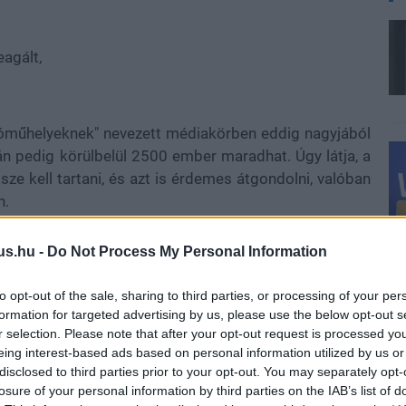
agált,
sajtóműhelyeknek" nevezett médiakörben eddig nagyjából
án pedig körülbelül 2500 ember maradhat. Úgy látja, a
ze kell tartani, és azt is érdemes átgondolni, valóban
n.
us.hu -
Do Not Process My Personal Information
to opt-out of the sale, sharing to third parties, or processing of your per
formation for targeted advertising by us, please use the below opt-out s
r selection. Please note that after your opt-out request is processed y
eing interest-based ads based on personal information utilized by us or
disclosed to third parties prior to your opt-out. You may separately opt-
losure of your personal information by third parties on the IAB’s list of