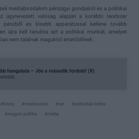
zeli médiabirodalom pénzügyi gondjairól és a politikai
az úgynevezett valóság alapján a korábbi rendszer
b pénzből és kisebb apparátussal kellene tovább
 újra kell tanulnia azt a politikai munkát, amelyet
óan nem találnak maguktól értetődőnek.
b hangulata – Jön a második forduló! (X)
sorozat.
#fidesz
#mediaworks
#ner
#jobboldali média
#magyar politika
#média