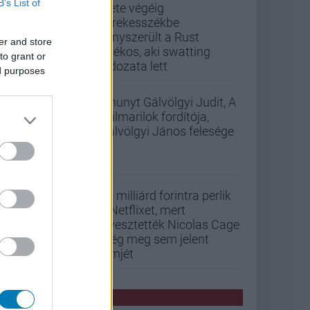
B’s List of
Élete végéig
kerekesszékbe
kényszerült a Rust
er and store
játékos, aki swatting
to grant or
áldozata lett
ed purposes
Elhunyt Gálvölgyi Judit, A
szilmarilok fordítója,
Gálvölgyi János felesége
33 milliárd forintra perlik
a Netflixet, mert
elvesztették Nicolas Cage
még meg sem jelent
filmjét
PCW HÍREK