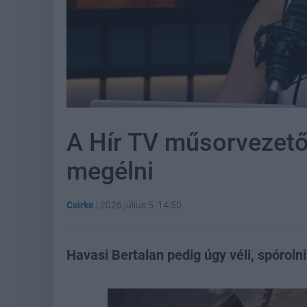
A Hír TV műsorvezetőj
megélni
Csirke
|
2026 július 5. 14:50
Havasi Bertalan pedig úgy véli, spóroln