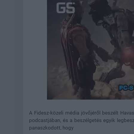
Loaded
:
Unmute
44.57%
A Fidesz-közeli média jövőjéről beszélt Havas
podcastjában, és a beszélgetés egyik legbesz
panaszkodott, hogy