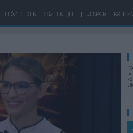
ELŐZETESEK
TESZTEK
[ÉLET]
#ESPORT
KRITIKA
Kö
am
ka
vi