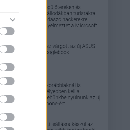
Repülőtereken és
szállodákban turistákra
vadászó hackerekre
figyelmeztet a Microsoft
Kiszivárgott az új ASUS
Googlebook
A korábbiaknál is
mélyebben kell a
zsebünkbe nyúlnunk az új
iPhone-ért
Esti leállásra készül az