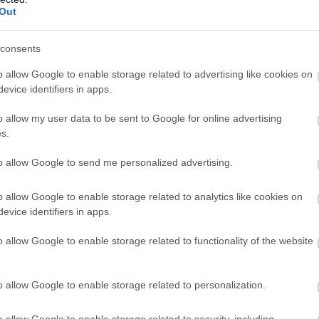
Out
consents
a, milyen helyzetbe került a korábbi kormánypárti
o allow Google to enable storage related to advertising like cookies on
me, egyúttal a Fidesz hatalmas veresége után. A
evice identifiers in apps.
emzeti-konzervatív kormány könnyebben tudott
selő médiumokkal, mint a mostani, általa liberálisnak
o allow my user data to be sent to Google for online advertising
s.
sszútól lihegő, fröcsögő" hatalomnak nevezte, amely
arja a szakadékba tolni a polgári oldalt.
to allow Google to send me personalized advertising.
azt is világossá tette, hogy szerinte a pártnak nincs
o allow Google to enable storage related to analytics like cookies on
z értelemben, hogy hírportálokat, tévéket vagy
evice identifiers in apps.
ndta, ezekről a tulajdonosoknak és maguknak a
rdekes fordulat, mert a Fidesz-közeli sajtó az elmúlt
o allow Google to enable storage related to functionality of the website
mányzati kommunikációs pénzekből működött (vagy
k mesterségesen a víz felett őket), a mostani politikai
o allow Google to enable storage related to personalization.
san elapadhatnak.
o allow Google to enable storage related to security, including