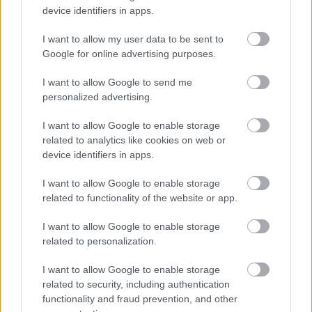
device identifiers in apps.
I want to allow my user data to be sent to
Google for online advertising purposes.
Kiderült a StarLadder Budapest Major 2025
I want to allow Google to send me
beosztása... aztán eltünt
personalized advertising.
Hír
| 2025.11.15 17:02
I want to allow Google to enable storage
Már tudjuk, hogy hánykor kezdődnek az összecsapások, már
related to analytics like cookies on web or
ha nem akarják átírni az időpontokat.
device identifiers in apps.
I want to allow Google to enable storage
related to functionality of the website or app.
I want to allow Google to enable storage
related to personalization.
I want to allow Google to enable storage
related to security, including authentication
functionality and fraud prevention, and other