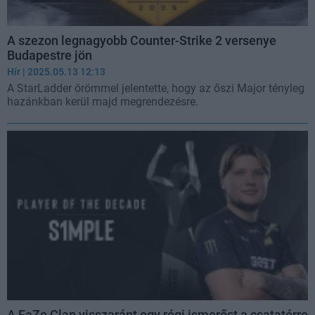
A szezon legnagyobb Counter-Strike 2 versenye
Budapestre jön
Hír
| 2025.05.13 12:13
A StarLadder örömmel jelentette, hogy az őszi Major tényleg
hazánkban kerül majd megrendezésre.
A FaZe Clan visszaránt egy régi ismerőst a csatatérre