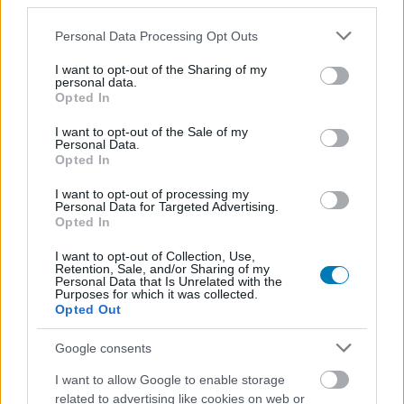
third parties.
Please note that this website/app uses one or more Google
Personal Data Processing Opt Outs
services and may gather and store information including but
not limited to your visit or usage behaviour. You may click to
I want to opt-out of the Sharing of my
personal data.
grant or deny consent to Google and its third-party tags to
Opted In
use your data for below specified purposes in below Google
consent section.
I want to opt-out of the Sale of my
Personal Data.
Botránnyal indult a Budapest CS2 Major
Opted In
Hír
| 2025.11.25 09:37
I want to opt-out of processing my
Mindenki nézze meg jól a felvételeket, mert ha sikerül
Personal Data for Targeted Advertising.
beazonosítanotok a szereplőket, akkor közel 850 000
Opted In
forintot kereshettek.
I want to opt-out of Collection, Use,
Retention, Sale, and/or Sharing of my
Personal Data that Is Unrelated with the
Purposes for which it was collected.
Opted Out
Google consents
I want to allow Google to enable storage
related to advertising like cookies on web or