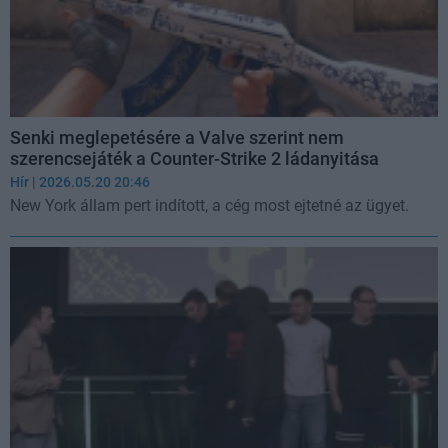
Senki meglepetésére a Valve szerint nem
szerencsejáték a Counter-Strike 2 ládanyitása
Hír
| 2026.05.20 20:46
New York állam pert indított, a cég most ejtetné az ügyet.