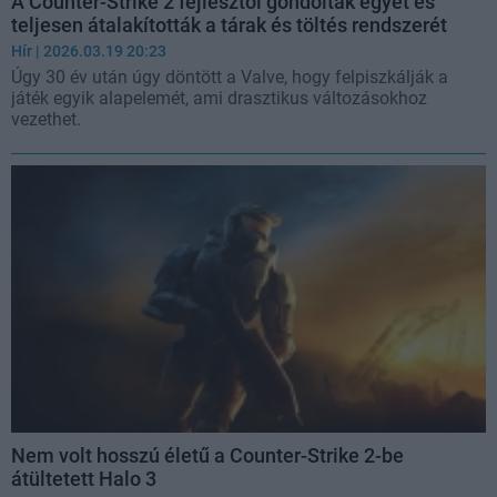
A Counter-Strike 2 fejlesztői gondoltak egyet és
teljesen átalakították a tárak és töltés rendszerét
Hír
| 2026.03.19 20:23
Úgy 30 év után úgy döntött a Valve, hogy felpiszkálják a
játék egyik alapelemét, ami drasztikus változásokhoz
vezethet.
Nem volt hosszú életű a Counter-Strike 2-be
átültetett Halo 3