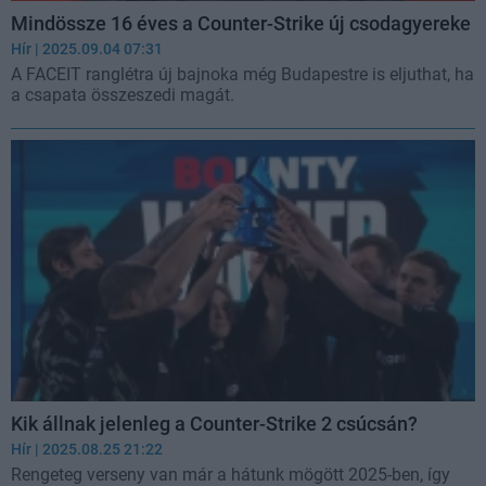
Mindössze 16 éves a Counter-Strike új csodagyereke
Hír
| 2025.09.04 07:31
A FACEIT ranglétra új bajnoka még Budapestre is eljuthat, ha
a csapata összeszedi magát.
Kik állnak jelenleg a Counter-Strike 2 csúcsán?
Hír
| 2025.08.25 21:22
Rengeteg verseny van már a hátunk mögött 2025-ben, így