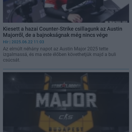
Kiesett a hazai Counter-Strike csillagunk az Austin
Majorről, de a bajnokságnak még nincs vége
Hír
| 2025.06.22 11:03
Az elmúlt néhány napot az Austin Major 2025 tette
izgalmassá, és ma este élőben követhetjük majd a buli
csúcsát.