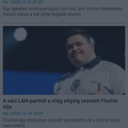
Hír
| 2025.12.21 07:03
Egy ígéretes modcsomagról van szó, ami szinte tökéletesen
mosta össze a két játék legjobb részeit.
A váci LAN-partitól a világ elitjéig vezetett Flashie
útja
Hír
| 2025.12.14 18:03
Flashie egy interjúban beszélt karrierjéről, és a műfaj hazai
helyzetéről.