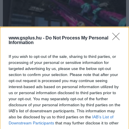
www.gsplus.hu -
Do Not Process My Personal
Information
If you wish to opt-out of the sale, sharing to third parties, or
processing of your personal or sensitive information for
Csődbe ment az egyik nagyobb Counter-Strike skin
targeted advertising by us, please use the below opt-out
piac
section to confirm your selection. Please note that after your
Hír
| 2025.12.01 07:30
opt-out request is processed you may continue seeing
interest-based ads based on personal information utilized by
A nagyok egyike bele is bukott abba, hogy a Valve
felborította a gazdaságot.
us or personal information disclosed to third parties prior to
your opt-out. You may separately opt-out of the further
disclosure of your personal information by third parties on the
IAB’s list of downstream participants. This information may
also be disclosed by us to third parties on the
IAB’s List of
Downstream Participants
that may further disclose it to other