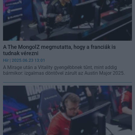
A The MongolZ megmutatta, hogy a franciák is
tudnak vérezni
Hír
| 2025.06.23 13:01
A Mirage után a Vitality gyengébbnek tűnt, mint addig
bármikor: izgalmas döntővel zárult az Austin Major 2025.