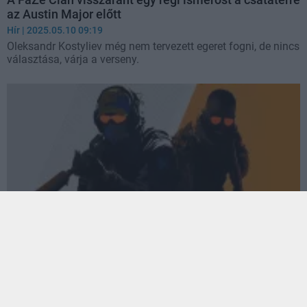
az Austin Major előtt
Hír
| 2025.05.10 09:19
Oleksandr Kostyliev még nem tervezett egeret fogni, de nincs
választása, várja a verseny.
Brutális játékosszám-rekordot állított be a Counter-
Strike 2
Hír
| 2025.03.18 14:40