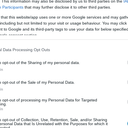
. This information may also be disclosed by us to third parties on the
IA
Participants
that may further disclose it to other third parties.
 that this website/app uses one or more Google services and may gath
including but not limited to your visit or usage behaviour. You may click 
 to Google and its third-party tags to use your data for below specifi
ogle consent section.
l Data Processing Opt Outs
o opt-out of the Sharing of my personal data.
In
o opt-out of the Sale of my Personal Data.
In
to opt-out of processing my Personal Data for Targeted
ing.
In
o opt-out of Collection, Use, Retention, Sale, and/or Sharing
ersonal Data that Is Unrelated with the Purposes for which it
lected.