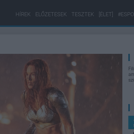
HÍREK
ELŐZETESEK
TESZTEK
[ÉLET]
#ESPO
Fi
am
sz