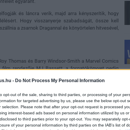
nfeleit egyaránt.
elfogják és láncra verik, majd arra kényszerítik, hogy
élésért. Hogy visszanyerje szabadságát, össze kell
szállnia a zsarnok Dragannal és könyörtelen hitvesével,
g Roy Thomas és Barry Windsor-Smith a Marvel Comics
 film rendezője MJ Bassett, a forgatókönyvet pedig
n, Wallis Day, Martyn Ford, Michael Bisping, Phillip
us.hu -
Do Not Process My Personal Information
 filmben. A film augusztus 15-én kerül a mozikba,
-től lesz elérhető.
to opt-out of the sale, sharing to third parties, or processing of your per
formation for targeted advertising by us, please use the below opt-out s
YouTube-csatornánkon, íme:
r selection. Please note that after your opt-out request is processed y
eing interest-based ads based on personal information utilized by us or
disclosed to third parties prior to your opt-out. You may separately opt-
losure of your personal information by third parties on the IAB’s list of