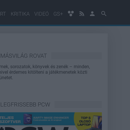
RT
KRITIKA
VIDEÓ
GS+
MÁSVILÁG ROVAT
lmek, sorozatok, könyvek és zenék – minden,
ivel érdemes kitölteni a játékmenetek közti
ünetet.
LEGFRISSEBB PCW