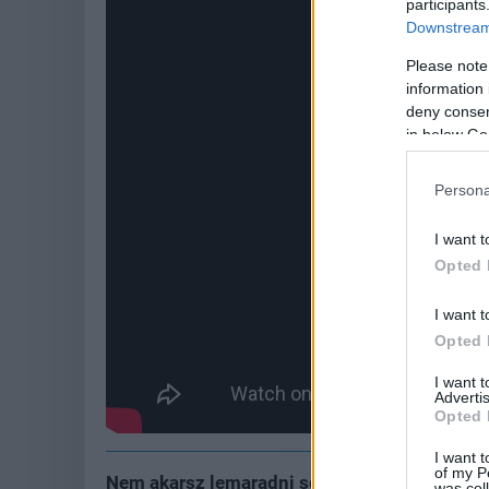
participants
Downstream 
Please note
information 
deny consent
in below Go
Persona
I want t
Opted 
I want t
Opted 
I want 
Advertis
Opted 
I want t
of my P
Nem akarsz lemaradni semmiről?
was col