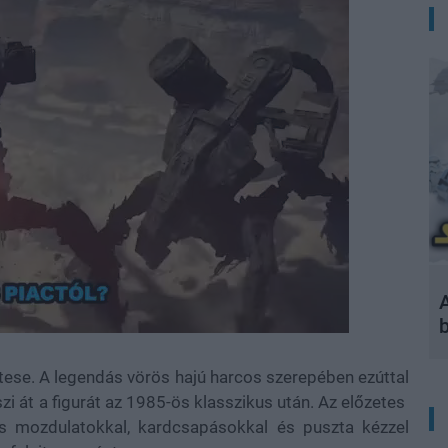
A
tese. A legendás vörös hajú harcos szerepében ezúttal
eszi át a figurát az 1985-ös klasszikus után. Az előzetes
kus mozdulatokkal, kardcsapásokkal és puszta kézzel