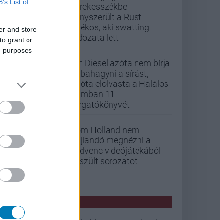
B’s List of
kerekesszékbe
kényszerült a Rust
játékos, aki swatting
er and store
áldozata lett
to grant or
ed purposes
Vin Diesel azóta nem bírja
abbahagyni a sírást,
mióta elolvasta a Halálos
iramban 11
forgatókönyvét
Tom Holland nem
hajlandó megnézni a
kedvenc videójátékából
készült sorozatot
PCW HÍREK