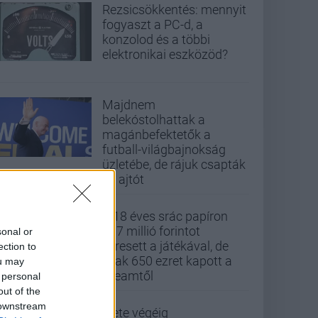
Rezsicsökkentés: mennyit
fogyaszt a PC-d, a
konzolod és a többi
elektronikai eszközöd?
Majdnem
belekóstolhattak a
magánbefektetők a
futball-világbajnokság
üzletébe, de rájuk csapták
az ajtót
A 18 éves srác papíron
437 millió forintot
sonal or
keresett a játékával, de
ection to
csak 650 ezret kapott a
ou may
Steamtől
 personal
out of the
 downstream
Élete végéig