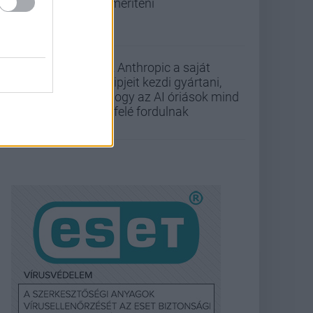
lemeríteni
Az Anthropic a saját
chipjeit kezdi gyártani,
ahogy az AI óriások mind
befelé fordulnak