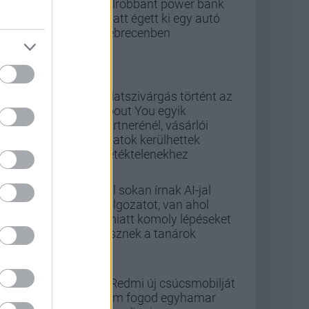
Felrobbant power bank
miatt égett ki egy autó
Debrecenben
Adatszivárgás történt az
About You egyik
partnerénél, vásárlói
adatok kerülhettek
illetéktelenekhez
Túl sokan írnak AI-jal
dolgozatot, van ahol
emiatt komoly lépéseket
tesznek a tanárok
A Redmi új csúcsmobilját
nem fogod egyhamar