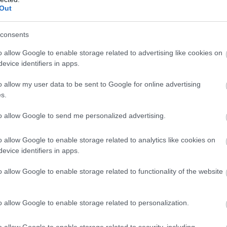
Out
en nem jön szembe GSO-n vagy a social médiában.
 neked a legjobbakat,
iratkozz fel hírlevelünkre!
consents
o allow Google to enable storage related to advertising like cookies on
evice identifiers in apps.
smertem és azt elfogadom.
o allow my user data to be sent to Google for online advertising
s.
liratkozom
to allow Google to send me personalized advertising.
o allow Google to enable storage related to analytics like cookies on
evice identifiers in apps.
b hangulata – Jön a második forduló! (X)
o allow Google to enable storage related to functionality of the website
sorozat.
o allow Google to enable storage related to personalization.
előzetes
o allow Google to enable storage related to security, including