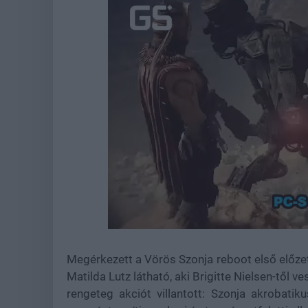
Loaded
:
Unmute
44.57%
Megérkezett a Vörös Szonja reboot első előze
Matilda Lutz látható, aki Brigitte Nielsen-től v
rengeteg akciót villantott: Szonja akrobati