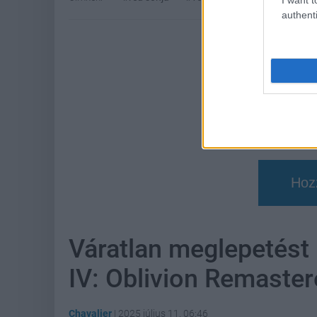
authenti
Hoz
Váratlan meglepetést 
IV: Oblivion Remaster
Chavalier
|
2025 július 11. 06:46