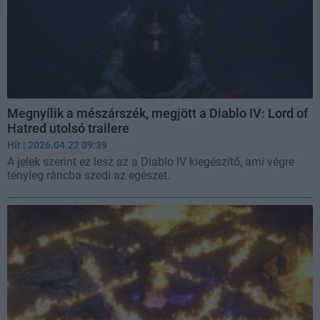
Megnyílik a mészárszék, megjött a Diablo IV: Lord of
Hatred utolsó trailere
Hír
| 2026.04.22 09:39
A jelek szerint ez lesz az a Diablo IV kiegészítő, ami végre
tényleg ráncba szedi az egészet.