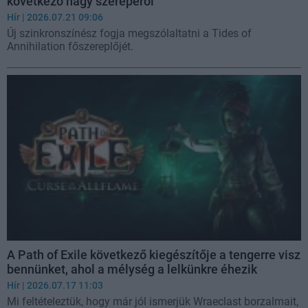
következő nagy szerepéről
Hír
| 2026.07.21 09:06
Új szinkronszínész fogja megszólaltatni a Tides of
Annihilation főszereplőjét.
A Path of Exile következő kiegészítője a tengerre visz
bennünket, ahol a mélység a lelkünkre éhezik
Hír
| 2026.07.17 11:03
Mi feltételeztük, hogy már jól ismerjük Wraeclast borzalmait,