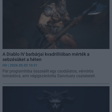
A Diablo IV barbárjai kvadrillióban mérték a
sebzésüket a héten
Hír
| 2026.05.03 10:31
Pár programhiba összeállt egy csodálatos, vérvörös
tornádóvá, ami végigszántotta Sanctuary csatatereit.