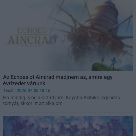
Az Echoes of Aincrad madjnem az, amire egy
évtizedet vártunk
Teszt
| 2026.07.08 18:16
Ha mindig is be akartad járni Kayaba Akihiko legendás
tornyát, akkor itt az alkalom.