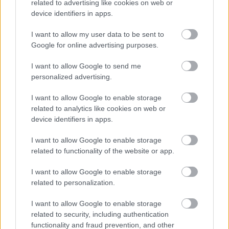
related to advertising like cookies on web or
device identifiers in apps.
I want to allow my user data to be sent to
Google for online advertising purposes.
Megjártam az Echoes of Aincrad első szintjeit, és
I want to allow Google to send me
reményekkel tértem haza
personalized advertising.
Hír
| 2026.06.10 17:01
Volt egy rövid idő a 2010-es években, amikor a Sword Art
I want to allow Google to enable storage
Online uralt minden animékkel kapcsolatos teret. Abból a
related to analytics like cookies on web or
lelkesedésből épít most várat a Bandai Namco.
device identifiers in apps.
I want to allow Google to enable storage
related to functionality of the website or app.
I want to allow Google to enable storage
related to personalization.
I want to allow Google to enable storage
related to security, including authentication
functionality and fraud prevention, and other