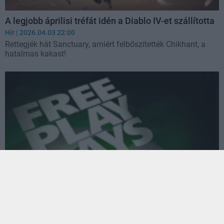
A legjobb áprilisi tréfát idén a Diablo IV-et szállította
Hír
| 2026.04.03 22:00
Rettegjék hát Sanctuary, amiért felbőszítették Chikhant, a
hatalmas kakast!
Most öt játékot nyúzhatsz ingyen Xboxon
Hír
| 2026.03.13 21:05