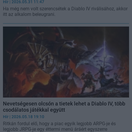
Hír
| 2026.05.31 11:47
Ha még nem volt szerencsétek a Diablo IV riválisához, akkor
itt az alkalom beleugrani.
Nevetségesen olcsón a tietek lehet a Diablo IV, több
csodálatos játékkal együtt
Hír
| 2026.05.18 19:10
Ritkán fordul elő, hogy a piac egyik legjobb ARPG-je és
legjobb JRPG-je egy éttermi menü áráért egyszerre