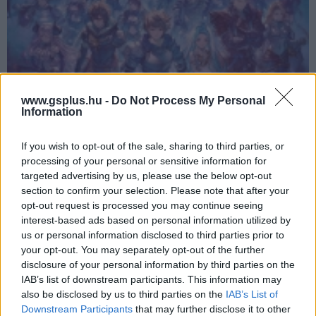
www.gsplus.hu -
Do Not Process My Personal
Information
A Granblue Fantasy: ReLink - Endless Ragnarok egy
If you wish to opt-out of the sale, sharing to third parties, or
nikotintapasz a gacha függőknek
processing of your personal or sensitive information for
Teszt
| 2026.07.07 15:01
targeted advertising by us, please use the below opt-out
Visszatérni a kék ég felfedezéséhez egy csodálatosan
section to confirm your selection. Please note that after your
romantikus élmény lehetett volna, de a Ragnarok egy szájba
opt-out request is processed you may continue seeing
rúgással indított.
interest-based ads based on personal information utilized by
us or personal information disclosed to third parties prior to
your opt-out. You may separately opt-out of the further
disclosure of your personal information by third parties on the
IAB’s list of downstream participants. This information may
also be disclosed by us to third parties on the
IAB’s List of
Downstream Participants
that may further disclose it to other