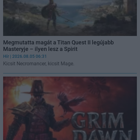
Megmutatta magát a Titan Quest II legújabb
Masteryje – ilyen lesz a Spirit
Hír
| 2026.08.05 06:31
Kicsit Necromancer, kicsit Mage.