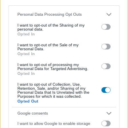
third parties.
Please note that this website/app uses one or more Google
Personal Data Processing Opt Outs
services and may gather and store information including but
not limited to your visit or usage behaviour. You may click to
I want to opt-out of the Sharing of my
personal data.
grant or deny consent to Google and its third-party tags to
Opted In
use your data for below specified purposes in below Google
consent section.
Már csak egy platformon nem érhető el a Diablo IV,
I want to opt-out of the Sale of my
Personal Data.
de ez nagyon hamar megváltozhat
Opted In
Hír
| 2026.06.22 15:29
Már mindenki sejti, hogy úton van a port, de még mindig
I want to opt-out of processing my
Personal Data for Targeted Advertising.
csak szivárgásokból tájékozódunk. A Blizzard továbbra is
Opted In
hallgat.
I want to opt-out of Collection, Use,
Retention, Sale, and/or Sharing of my
Personal Data that Is Unrelated with the
Purposes for which it was collected.
Opted Out
Google consents
I want to allow Google to enable storage