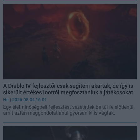
A Diablo IV fejlesztői csak segíteni akartak, de így is
sikerült értékes loottól megfosztaniuk a játékosokat
Hír
| 2026.05.04 16:01
Egy életminőségbeli fejlesztést vezetettek be túl felelőtlenül,
amit aztán meggondolatlanul gyorsan ki is vágtak.