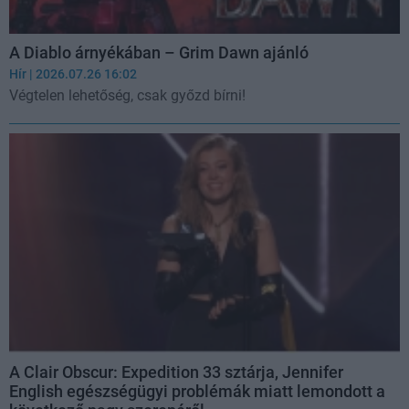
A Diablo árnyékában – Grim Dawn ajánló
Hír
| 2026.07.26 16:02
Végtelen lehetőség, csak győzd bírni!
A Clair Obscur: Expedition 33 sztárja, Jennifer
English egészségügyi problémák miatt lemondott a