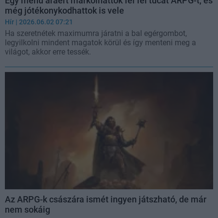
Egy menü áráért markolhattok fel fél tucat ARPG-t, és
még jótékonykodhattok is vele
Hír
| 2026.06.02 07:21
Ha szeretnétek maximumra járatni a bal egérgombot,
legyilkolni mindent magatok körül és így menteni meg a
világot, akkor erre tessék.
Az ARPG-k császára ismét ingyen játszható, de már
nem sokáig