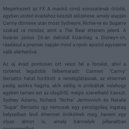
Megérkezett az FX A mackó című sorozatának ötödik,
egyben utolsó évadához készült előzetese, amely alapján
Carmy döntése után most Sydneyre, Richie-re és Sugarre
szakad rá mindaz, amit a The Bear étterem jelent. A
lezárás június 26-án debütál kizárólag a Disney+-on,
ráadásul a premier napján mind a nyolc epizód egyszerre
válik elérhetővé.
Az új évad pontosan ott veszi fel a fonalat, ahol a
történet legutóbb félbemaradt: Carmen "Carmy"
Berzatto hátat fordított a vendéglátásnak, az éttermet
pedig azokra hagyta, akik eddig is próbálták valahogy
egyben tartani ezt az idegőrlő, mégis szerethető káoszt.
Sydney Adamu, Richard "Richie" Jerimovich és Natalie
"Sugar" Berzatto így nemcsak egy pénzügyileg ingatag
helyzetben lévő éttermet örökölnek meg, hanem egy
olyan álmot is, amely bármelyik pillanatban
összeomolhat.