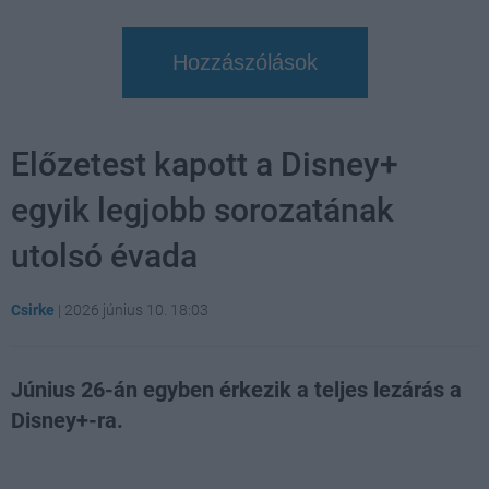
Hozzászólások
Előzetest kapott a Disney+
egyik legjobb sorozatának
utolsó évada
Csirke
|
2026 június 10. 18:03
Június 26-án egyben érkezik a teljes lezárás a
Disney+-ra.
Loaded
:
Unmute
21.65%