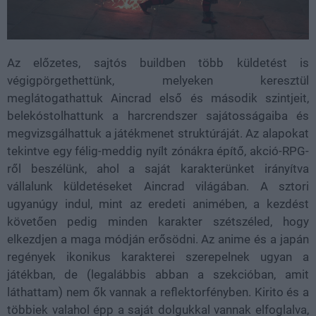
Az előzetes, sajtós buildben több küldetést is
végigpörgethettünk, melyeken keresztül
meglátogathattuk Aincrad első és második szintjeit,
belekóstolhattunk a harcrendszer sajátosságaiba és
megvizsgálhattuk a játékmenet struktúráját. Az alapokat
tekintve egy félig-meddig nyílt zónákra építő, akció-RPG-
ről beszélünk, ahol a saját karakterünket irányítva
vállalunk küldetéseket Aincrad világában. A sztori
ugyanúgy indul, mint az eredeti animében, a kezdést
követően pedig minden karakter szétszéled, hogy
elkezdjen a maga módján erősödni. Az anime és a japán
regények ikonikus karakterei szerepelnek ugyan a
játékban, de (legalábbis abban a szekcióban, amit
láthattam) nem ők vannak a reflektorfényben. Kirito és a
többiek valahol épp a saját dolgukkal vannak elfoglalva,