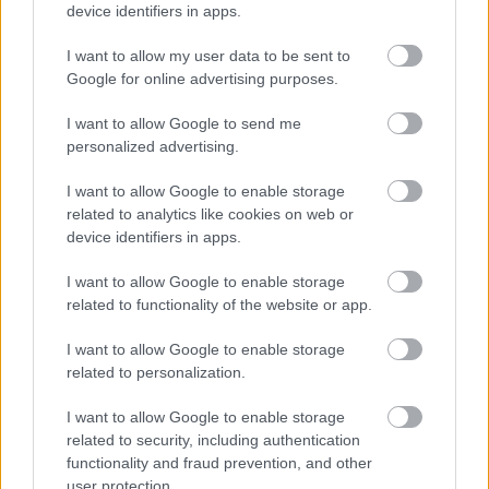
device identifiers in apps.
Aincrad nem egy nehéz játék, de elvárja, hogy kitanuld a
mechanikáit és azokat a lehető leghatásosabban
I want to allow my user data to be sent to
használd ki.
Google for online advertising purposes.
I want to allow Google to send me
Vizuálisan egyelőre nem nyűgözött le a móka, de ez
personalized advertising.
köszönhető nagyrészt annak is, hogy még csak a
legegyszerűbb szintekkel találkoztunk. Aincrad palotája
I want to allow Google to enable storage
rengeteg különböző zónának és vizuális stílusnak adhat
related to analytics like cookies on web or
otthont, amiből mi még csak zöldellő mezőket és sivár
device identifiers in apps.
kazamatákat láttunk. Remélhetőleg a későbbi szinteken
I want to allow Google to enable storage
ezeknél izgalmasabb látványvilág vár majd ránk.
related to functionality of the website or app.
I want to allow Google to enable storage
related to personalization.
I want to allow Google to enable storage
related to security, including authentication
functionality and fraud prevention, and other
user protection.