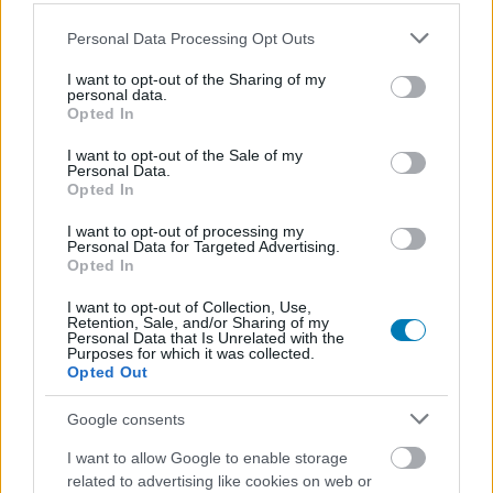
A sajtós próbakör idejére én megmaradtam a jó öreg
kard és pajzs kombónál, ami egyértelműen a középutat
Please note that this website/app uses one or more Google
Personal Data Processing Opt Outs
services and may gather and store information including but
jelenti: van elég defenzív lehetőségünk a biztonságos
not limited to your visit or usage behaviour. You may click to
I want to opt-out of the Sharing of my
csatázáshoz, de a kardunk pengéjével még mindig
personal data.
grant or deny consent to Google and its third-party tags to
képesek lehetünk nagyobb csapásokat bevinni és
Opted In
use your data for below specified purposes in below Google
trükkösebb vágásokkal kisebb tömegeket eltakarítani.
consent section.
I want to opt-out of the Sale of my
Personal Data.
Az eredetihez hűen a játékos karakterek itt is kapnak
Opted In
különböző képességeket, melyek komoly extrákkal
I want to opt-out of processing my
tolják meg az eszköztárunkat. Alapvetően egy bal klikk
Personal Data for Targeted Advertising.
Opted In
nyomogatós darálóról beszélünk, de ha összegyűlnek az
erőforrásaink, akkor mágikus támadások soraival tudjuk
I want to opt-out of Collection, Use,
Retention, Sale, and/or Sharing of my
büntetni az ellenfeleket. A különleges csapásainkat
Personal Data that Is Unrelated with the
nyomogatnunk is kell majd, mert a játék elvárja, hogy
Purposes for which it was collected.
Opted Out
folyamatosan kihasználjuk a képességeinket és a
partner NPC-nk adta lehetőségeket. Többször is
Google consents
keveredtem veszélyes helyzetekbe, ahol egyik
I want to allow Google to enable storage
pillanatban a gyógyítást, másikban valamelyik weapon
related to advertising like cookies on web or
skillt nyomogattam a túlélés reményében. Az Echoes of