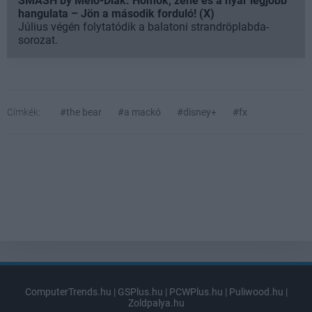
SMASH by Meló-Diák: Homok, zene és a nyár legjobb
hangulata – Jön a második forduló! (X)
Július végén folytatódik a balatoni strandröplabda-
sorozat.
Címkék:
#the bear
#a mackó
#disney+
#fx
ComputerTrends.hu
|
GSPlus.hu
|
PCWPlus.hu
|
Puliwood.hu
|
Zoldpalya.hu