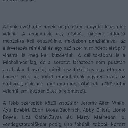
A finálé évad tétje ennek megfelelően nagyobb lesz, mint
valaha. A csapatnak egy utolsó, mindent eldöntő
műszakra kell összeállnia, miközben pénzhiánnyal, az
elárverezés rémével és egy szó szerint mindent elsöprő
viharral is meg kell küzdeniük. A cél továbbra is a
Michelin-csillag, de a sorozat láthatóan nem pusztán
arról akar beszélni, mitől lesz tökéletes egy étterem,
hanem arról is, mitől maradhatnak egyben azok az
emberek, akik nap mint nap megpróbálnak működtetni
valamit, ami közben őket is felemészti.
A főbb szereplők közül visszatér Jeremy Allen White,
Ayo Edebiri, Ebon Moss-Bachrach, Abby Elliott, Lionel
Boyce, Liza Colón-Zayas és Matty Matheson is,
vendégszereplőként pedig újra feltűnik többek között