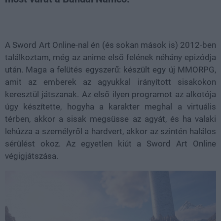
Loaded
:
Unmute
38.26%
A Sword Art Online-nal én (és sokan mások is) 2012-ben
találkoztam, még az anime első felének néhány epizódja
után. Maga a felütés egyszerű: készült egy új MMORPG,
amit az emberek az agyukkal irányított sisakokon
keresztül játszanak. Az első ilyen programot az alkotója
úgy készítette, hogyha a karakter meghal a virtuális
térben, akkor a sisak megsüsse az agyát, és ha valaki
lehúzza a személyről a hardvert, akkor az szintén halálos
sérülést okoz. Az egyetlen kiút a Sword Art Online
végigjátszása.