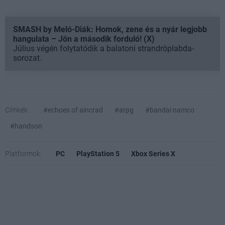
SMASH by Meló-Diák: Homok, zene és a nyár legjobb
hangulata – Jön a második forduló! (X)
Július végén folytatódik a balatoni strandröplabda-
sorozat.
Címkék:
#echoes of aincrad
#arpg
#bandai namco
#handson
Platformok:
PC
PlayStation 5
Xbox Series X