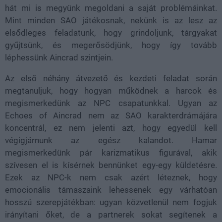
hát mi is megyünk megoldani a saját problémáinkat.
Mint minden SAO játékosnak, nekünk is az lesz az
elsődleges feladatunk, hogy grindoljunk, tárgyakat
gyűjtsünk, és megerősödjünk, hogy így tovább
léphessünk Aincrad szintjein.
Az első néhány átvezető és kezdeti feladat során
megtanuljuk, hogy hogyan működnek a harcok és
megismerkedünk az NPC csapatunkkal. Ugyan az
Echoes of Aincrad nem az SAO karakterdrámájára
koncentrál, ez nem jelenti azt, hogy egyedül kell
végigjárnunk az egész kalandot. Hamar
megismerkedünk pár karizmatikus figurával, akik
szívesen el is kísérnek bennünket egy-egy küldetésre.
Ezek az NPC-k nem csak azért léteznek, hogy
emocionális támaszaink lehessenek egy várhatóan
hosszú szerepjátékban: ugyan közvetlenül nem fogjuk
irányítani őket, de a partnerek sokat segítenek a