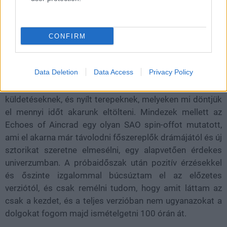
CONFIRM
Amit az előzetessel töltött pár órámban láttam, az egy
Data Deletion
Data Access
Privacy Policy
remek szerepjáték lehetősége. Van itt egy egészséges
keveréke az átvezetőknek, szabadon lepörgethető
küldetéseknek, és nyílt terepeknek, melyeken mi döntjük
el mennyi időt akarunk eltölteni. Mindezek mellett az
Echoes of Aincrad egy olyan SAO spin-offot mutatott,
ami el akarna már távolodni főszereplők drámájától és új
sztorikat szeretne elmesélni, egy alapvetően érdekes
univerzumban. A próbaidőszak után pozitív érzésekkel
és őszinte izgalommal búcsúztam el az előzetes
verziótól, és csak remélni tudom, hogy amit láttam az
csak a kezdet, és a teljes verzióban nem ugyanazokat a
dolgokat fogom majd ismételgetni 100 órán át.