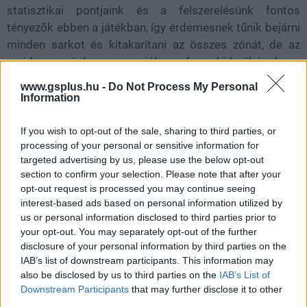
statisztikai pontjaink és a felszerelésünk fontos
tényezők ebben a játékban, így érdemesnek tűnik bejárni
minden sarkot és kitakarítani az összes zónát, de az
majd a végleges verzióban fog kiderülni, hogy
ténylegesen mennyire lesz fontos a mellékes
www.gsplus.hu -
Do Not Process My Personal
erőforrásokat felhalmozása. Arra egyelőre nem tudok
Information
panaszkodni, hogy túl lineáris lenne az élmény, mert a
célfeladatok futamidejére sikerült 20-30 percet
If you wish to opt-out of the sale, sharing to third parties, or
processing of your personal or sensitive information for
rápakolnom bóklászással és kincsek keresgetésével.
targeted advertising by us, please use the below opt-out
Vér és acél
section to confirm your selection. Please note that after your
opt-out request is processed you may continue seeing
interest-based ads based on personal information utilized by
A természeténél fogva a Sword Art Online elvileg egy
us or personal information disclosed to third parties prior to
középkori fantasy MMO, az Echoes of Aincrad pedig
your opt-out. You may separately opt-out of the further
többé-kevésbé tartotta is magát ehhez. A játékosok
disclosure of your personal information by third parties on the
kardokat, lándzsákat és egyebeket használhatnak
IAB’s list of downstream participants. This information may
harcban, a választott fegyvereink pedig döntően
also be disclosed by us to third parties on the
IAB’s List of
Downstream Participants
that may further disclose it to other
befolyásolni fogják, hogy milyen játékstílust képviselünk.
third parties.