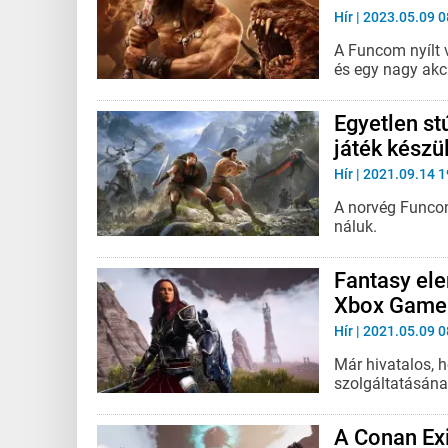
Hír
| 2023.05.09 0
A Funcom nyílt 
és egy nagy akci
Egyetlen st
játék készü
Hír
| 2021.09.14 1
A norvég Funcom
náluk.
Fantasy ele
Xbox Game
Hír
| 2021.05.09 0
Már hivatalos, 
szolgáltatásának
A Conan Ex