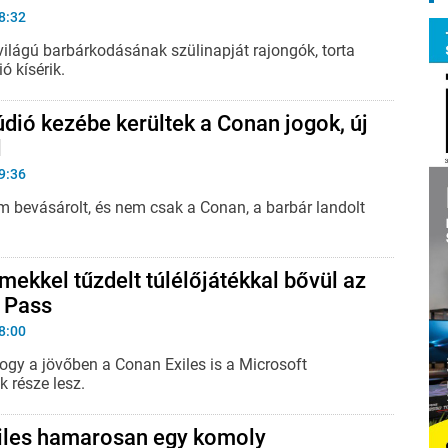
8:32
világú barbárkodásának szülinapját rajongók, torta
ó kísérik.
údió kezébe kerültek a Conan jogok, új
l
9:36
 bevásárolt, és nem csak a Conan, a barbár landolt
mekkel tűzdelt túlélőjátékkal bővül az
 Pass
8:00
hogy a jövőben a Conan Exiles is a Microsoft
 része lesz.
iles hamarosan egy komoly