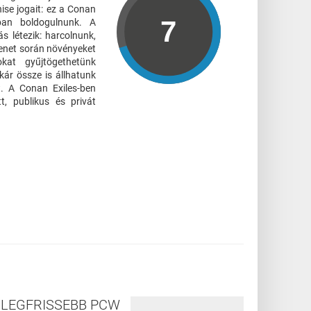
ise jogait: ez a Conan
gban boldogulnunk. A
 létezik: harcolnunk,
menet során növényeket
okat gyűjtögethetünk
kár össze is állhatunk
. A Conan Exiles-ben
t, publikus és privát
LEGFRISSEBB PCW