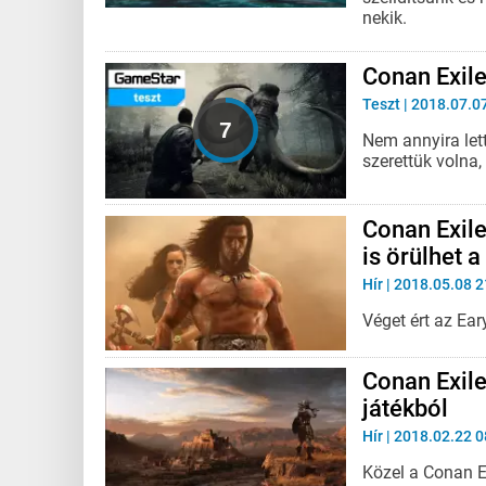
nekik.
Conan Exile
Teszt
| 2018.07.0
Nem annyira let
szerettük volna
Conan Exile
is örülhet 
Hír
| 2018.05.08 2
Véget ért az Ear
Conan Exile
játékból
Hír
| 2018.02.22 0
Közel a Conan E