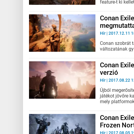
feature-t ki kell
Conan Exil
megmutatta
Hír
| 2017.12.11 1
Conan szobrát t
változatának gyű
Conan Exiles
verzió
Hír
| 2017.08.22 1
Újból megerősít
játékot jövőre k
mely platformok
Conan Exile
Frozen Nor
Hír
| 2017.08.05 1