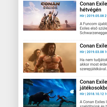
Conan Exile
hétvégén
Hír
| 2019.05.08 2
A Funcom újabb
Exiles első szü
Schwarzenegger i
Conan Exile
Hír
| 2019.03.08 1
Ha nem tudjátok
akkor most érde
szerepjátékával.
Conan Exile
játékosokbó
Hír
| 2018.10.12 1
A Conan Exiles l
szelídítsünk és 