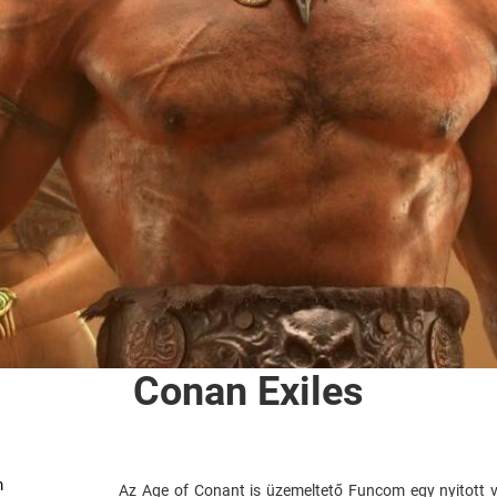
Conan Exiles
m
Az Age of Conant is üzemeltető Funcom egy nyitott vi