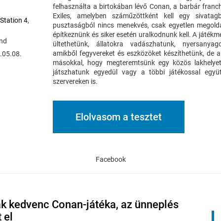
felhasználta a birtokában lévő Conan, a barbár franch
Exiles, amelyben száműzöttként kell egy sivata
Station 4
,
pusztaságból nincs menekvés, csak egyetlen megoldás
építkeznünk és siker esetén uralkodnunk kell. A játék
and
ültethetünk, állatokra vadászhatunk, nyersanyag
amikből fegyvereket és eszközöket készíthetünk, de a
.05.08.
másokkal, hogy megteremtsünk egy közös lakhelyet
játszhatunk egyedül vagy a többi játékossal együt
szervereken is.
Elolvasom a tesztet
Facebook
k kedvenc Conan-játéka, az ünneplés
 el