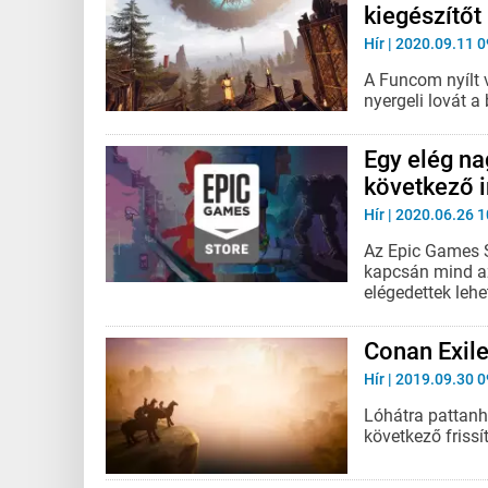
kiegészítőt
Hír
| 2020.09.11 0
A Funcom nyílt v
nyergeli lovát a 
Egy elég na
következő 
Hír
| 2020.06.26 1
Az Epic Games S
kapcsán mind az
elégedettek lehe
Conan Exile
Hír
| 2019.09.30 0
Lóhátra pattanh
következő frissí