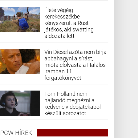
Élete végéig
kerekesszékbe
kényszerült a Rust
játékos, aki swatting
áldozata lett
Vin Diesel azóta nem bírja
abbahagyni a sírást,
mióta elolvasta a Halálos
iramban 11
forgatókönyvét
Tom Holland nem
hajlandó megnézni a
kedvenc videójátékából
készült sorozatot
PCW HÍREK