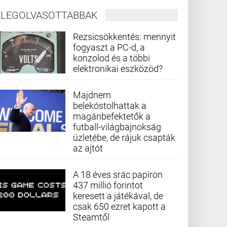
LEGOLVASOTTABBAK
Rezsicsökkentés: mennyit
fogyaszt a PC-d, a
konzolod és a többi
elektronikai eszközöd?
Majdnem
belekóstolhattak a
magánbefektetők a
futball-világbajnokság
üzletébe, de rájuk csapták
az ajtót
A 18 éves srác papíron
437 millió forintot
keresett a játékával, de
csak 650 ezret kapott a
Steamtől