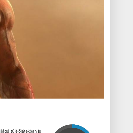
lágú túlélőjátékban is