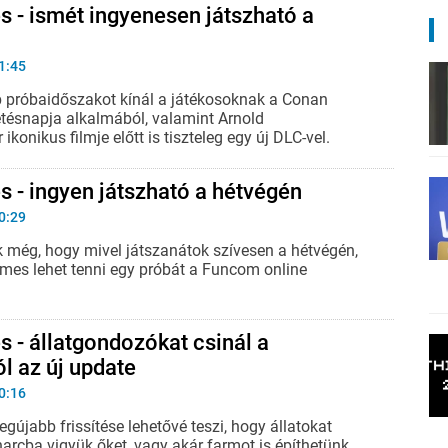
s - ismét ingyenesen játszható a
1:45
 próbaidőszakot kínál a játékosoknak a Conan
letésnapja alkalmából, valamint Arnold
konikus filmje előtt is tiszteleg egy új DLC-vel.
s - ingyen játszható a hétvégén
0:29
 még, hogy mivel játszanátok szívesen a hétvégén,
mes lehet tenni egy próbát a Funcom online
s - állatgondozókat csinál a
l az új update
0:16
egújabb frissítése lehetővé teszi, hogy állatokat
harcba vigyük őket, vagy akár farmot is építhetünk