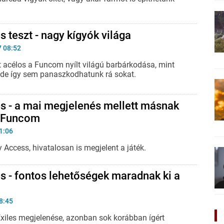
s teszt - nagy kígyók világa
7 08:52
t acélos a Funcom nyílt világú barbárkodása, mint
, de így sem panaszkodhatunk rá sokat.
s - a mai megjelenés mellett másnak
a Funcom
1:06
y Access, hivatalosan is megjelent a játék.
s - fontos lehetőségek maradnak ki a
8:45
xiles megjelenése, azonban sok korábban ígért