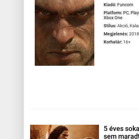
Kiadó:
Funcom
Platform:
PC
,
Play
Xbox One
Stílus:
Akció, Kal
Megjelenés:
2018
Korhatár:
16+
5 éves soka
sem maradt