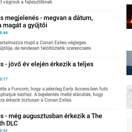
ett vágniuk a fejlesztőknek.
es megjelenés - megvan a dátum,
 magát a gyűjtői
8:44
artalmazza majd a Conan Exiles végleges
jtőije, de rendesen felöltöztetik szerencsére.
 - jövő év elején érkezik a teljes
3:17
ette a Funcom, hogy a jelenleg Early Access-ben futó
aphatjuk kézhez. A bejelentés mellé elárulták, hogy
ra érkezik biztosan a Conan Exiles.
s - még augusztusban érkezik a The
th DLC
9:32