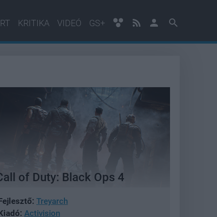
RT
KRITIKA
VIDEÓ
GS+
Call of Duty: Black Ops 4
Fejlesztő:
Treyarch
Kiadó:
Activision