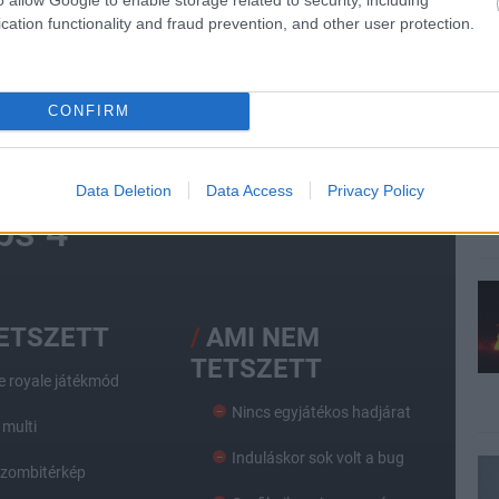
cation functionality and fraud prevention, and other user protection.
sion
CONFIRM
Data Deletion
Data Access
Privacy Policy
ps 4
TETSZETT
AMI NEM
TETSZETT
le royale játékmód
Nincs egyjátékos hadjárat
 multi
Induláskor sok volt a bug
zombitérkép