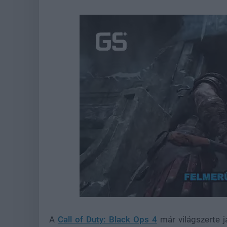
Loaded
:
Unmute
21.86%
A
Call of Duty: Black Ops 4
már világszerte j