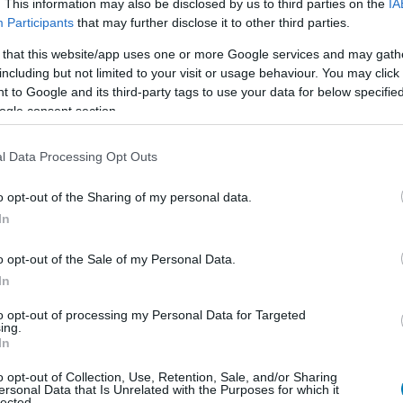
. This information may also be disclosed by us to third parties on the
IA
Participants
that may further disclose it to other third parties.
 mi is ezek közé tartozunk. Nyilván ennek legfőbb oka
 élményt nem lehet gyorsan véleményezni. Elsőre egy
 that this website/app uses one or more Google services and may gath
including but not limited to your visit or usage behaviour. You may click 
kus kompetitív élmény az egész, de működik a battle
 to Google and its third-party tags to use your data for below specifi
ombi mód is hozza a formáját. A szerkesztőségben
ogle consent section.
pján a vélemények, de ez egy felhasználói generációt
l Data Processing Opt Outs
egy pár órás stream erejéig, érdemes vele ismerkedni
o opt-out of the Sharing of my personal data.
 beszámol nektek, amikor már nem a bénázáson rántja
In
o opt-out of the Sale of my Personal Data.
In
to opt-out of processing my Personal Data for Targeted
ing.
In
o opt-out of Collection, Use, Retention, Sale, and/or Sharing
ersonal Data that Is Unrelated with the Purposes for which it
lected.