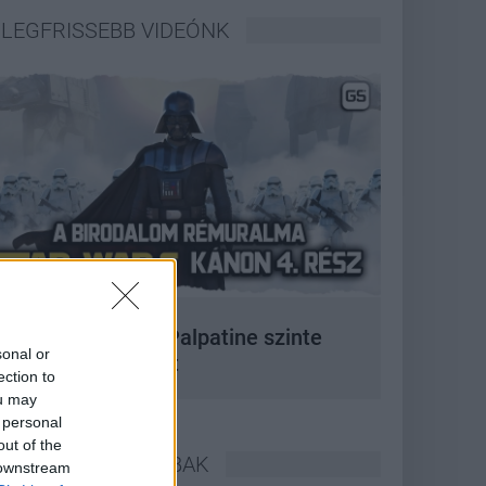
LEGFRISSEBB VIDEÓNK
 korszak, amikor Palpatine szinte
sonal or
bármit megtehetett
ection to
ou may
 personal
out of the
LEGOLVASOTTABBAK
 downstream