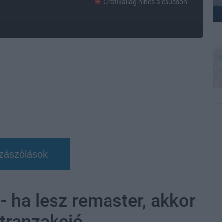
Grafikailag nincs a csúcson
zászólások
ha lesz remaster, akkor
tranzakció