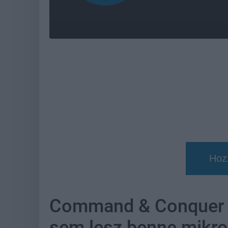
Hoz
Command & Conquer - 
sem lesz benne mikro