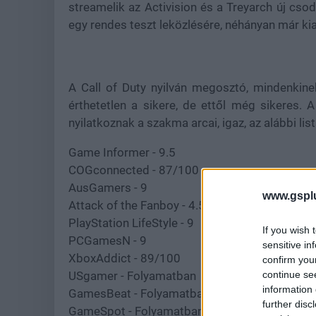
streamelik az Activision és a Treyarch új cso
egy rendes teszt leközlésére, néhányan már ki
A Call of Duty nyilván megosztó, mindenkinek
érthetetlen a sikere, de ettől még sikeres. 
nyilatkoznak a szakma arcai, igaz, az alábbi li
Game Informer - 9.5
COGconnected - 87/100
AusGamers - 9
www.gspl
Attack of the Fanboy - 4.5/5
PlayStation LifeStyle - 9
If you wish 
PCGamesN - 9
sensitive in
XboxAddict - 89/100
confirm you
continue se
USgamer - Folyamatban
information 
GamesBeat - Folyamatban
further disc
GameSpot - Folyamatban