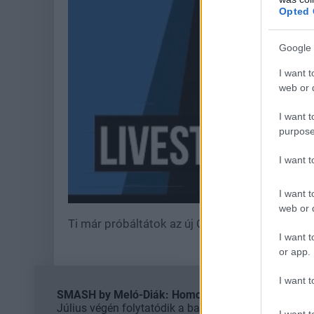
Opted 
Google 
I want t
web or d
I want t
purpose
I want 
I want t
web or d
Ti már próbáltátok az új CoD-ot? Mennyire jött
I want t
or app.
I want t
SMASH by Meló-Diák: Homok, zene és a nyár legjob
Július végén folytatódik a balatoni strandröplabda-
I want t