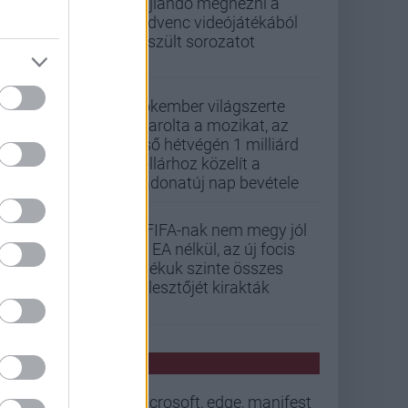
hajlandó megnézni a
kedvenc videójátékából
készült sorozatot
Pókember világszerte
letarolta a mozikat, az
első hétvégén 1 milliárd
dollárhoz közelít a
Vadonatúj nap bevétele
A FIFA-nak nem megy jól
az EA nélkül, az új focis
játékuk szinte összes
fejlesztőjét kirakták
PCW HÍREK
microsoft, edge, manifest