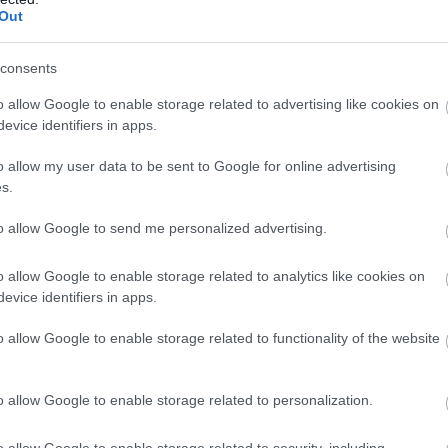
Out
consents
o allow Google to enable storage related to advertising like cookies on
evice identifiers in apps.
o allow my user data to be sent to Google for online advertising
s.
to allow Google to send me personalized advertising.
o allow Google to enable storage related to analytics like cookies on
evice identifiers in apps.
 be eddig?
o allow Google to enable storage related to functionality of the website
o allow Google to enable storage related to personalization.
b hangulata – Jön a második forduló! (X)
sorozat.
o allow Google to enable storage related to security, including