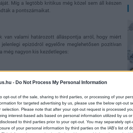
dáját. Míg a legtöbb kritikus még közel sem áll készen
adták a pontszámaikat.
 van valami határozott álláspontja arról, hogy miért
A jelenlegi epizódról egyelőre meglehetősen pozitívan
sta még nagyon kis kezdetleges:
us.hu -
Do Not Process My Personal Information
A
to opt-out of the sale, sharing to third parties, or processing of your per
formation for targeted advertising by us, please use the below opt-out s
r selection. Please note that after your opt-out request is processed y
eing interest-based ads based on personal information utilized by us or
disclosed to third parties prior to your opt-out. You may separately opt-
losure of your personal information by third parties on the IAB’s list of