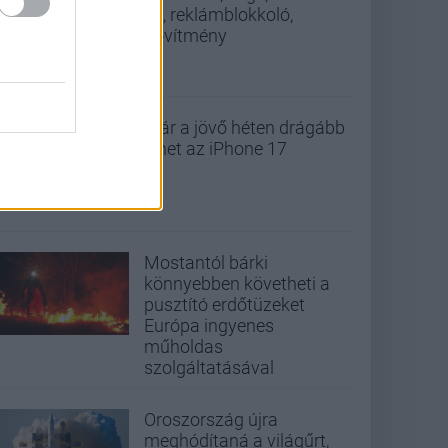
v3, reklámblokkoló,
bővítmény
Már a jövő héten drágább
lehet az iPhone 17
Mostantól bárki
könnyebben követheti a
pusztító erdőtüzeket
Európa ingyenes
műholdas
szolgáltatásával
Oroszország újra
meghódítaná a világűrt,