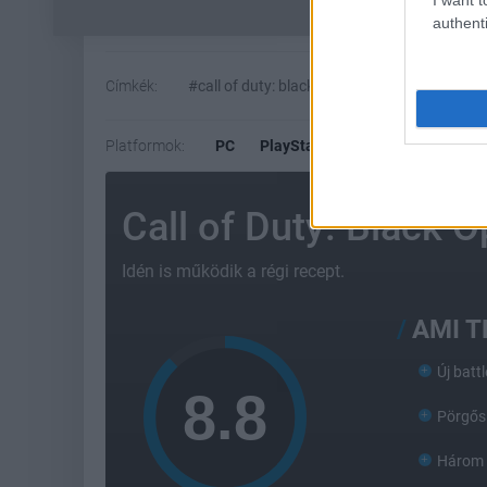
authenti
Címkék:
#call of duty: black ops 4
#fps
#activi
Platformok:
PC
PlayStation 4
Xbox One
Call of Duty: Black O
Idén is működik a régi recept.
AMI 
Új batt
Pörgős
Három 