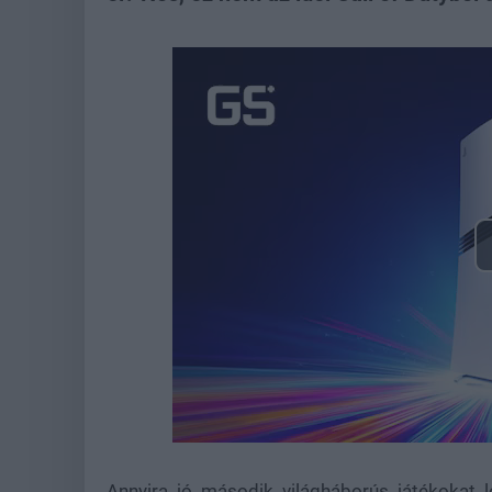
Annyira jó második világháborús játékokat 