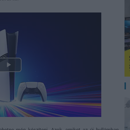
Play
Video
lehetne még készíteni. Azok, amiket az új hullámban