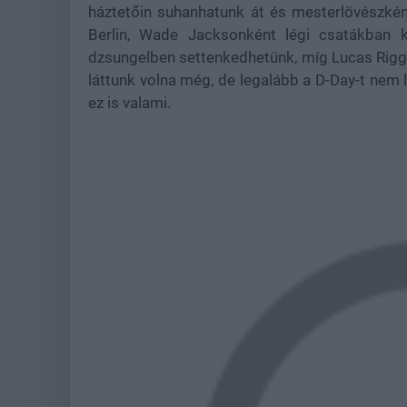
háztetőin suhanhatunk át és mesterlövészké
Berlin, Wade Jacksonként légi csatákban 
dzsungelben settenkedhetünk, míg Lucas Riggs
láttunk volna még, de legalább a D-Day-t nem 
ez is valami.