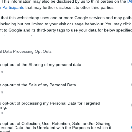
. This information may also be disclosed by us to third parties on the
IA
Participants
that may further disclose it to other third parties.
kben a gonoszok tipikus gonoszhangon beszélnek,
 that this website/app uses one or more Google services and may gath
a filmkészítők igyekeznek folyamatosan éreztetni a
including but not limited to your visit or usage behaviour. You may click 
n szájbarágós, ahogy itt is, de pont nem egy második
 to Google and its third-party tags to use your data for below specifi
magyarázni, hogy kik a rosszak. Igen, a nácik. Igen, a
ogle consent section.
kvő emberek, itt sem kellett volna primitív módon
ter (akik közül az egyiket Dominic Monaghan alakítja)
l Data Processing Opt Outs
vel eldobható főgonoszai, akiknek csak az a szerepe,
 személyisége kibontakozik. Spoileres területre nem
o opt-out of the Sharing of my personal data.
 simán bejátszhatott volna egy pálfordulás, amit nem
In
o opt-out of the Sale of my Personal Data.
In
to opt-out of processing my Personal Data for Targeted
ing.
In
o opt-out of Collection, Use, Retention, Sale, and/or Sharing
ersonal Data that Is Unrelated with the Purposes for which it
lected.