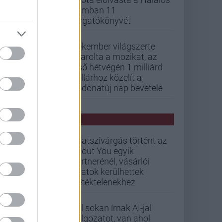
iramban 11
forgatókönyvét
Pókember világszerte
letarolta a mozikat, az
első hétvégén 1 milliárd
dollárhoz közelít a
Vadonatúj nap bevétele
PCW HÍREK
Adatszivárgás történt az
About You egyik
partnerénél, vásárlói
adatok kerülhettek
illetéktelenekhez
Túl sokan írnak AI-jal
dolgozatot, van ahol