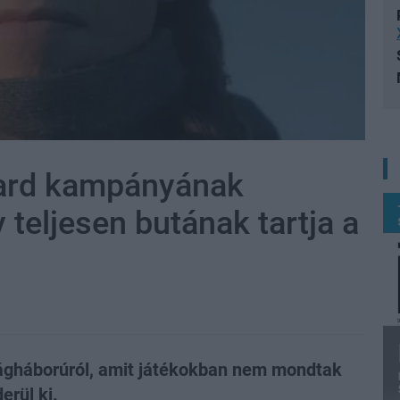
uard kampányának
 teljesen butának tartja a
lágháborúról, amit játékokban nem mondtak
erül ki.