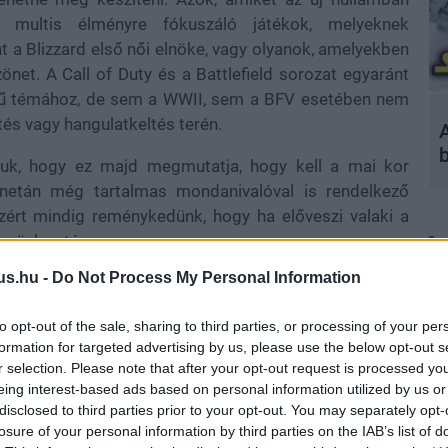
a multis élményre fókuszáló játékok, melyeknek
t a Blizzard első női elnöke, vagy olyanok, amelyekben
et. A Call of Duty és a Battlefield sorozat egyaránt
erű témához, de sem a WWII, sem a BFV esetében nem
tés vagy hangulatkeltés terén.
A
tuk, hogy ez majd megmutatja, hogy kell a mai kor
, netán még tartalmas mondanivalóval is rendelkező
azért mindig reménykedünk, hogy ha előveszi valaki a
ezzünk aztán.
us.hu -
Do Not Process My Personal Information
n izgalmas, de többnyire durván középszerű kampányt
sak lövöldözés, robbantgatás, meg túlhasznált klisék.
to opt-out of the sale, sharing to third parties, or processing of your per
 egyszerű elmének, aki képtelen minimális kihívással,
formation for targeted advertising by us, please use the below opt-out s
sal bármit is kezdeni.
r selection. Please note that after your opt-out request is processed y
eing interest-based ads based on personal information utilized by us or
disclosed to third parties prior to your opt-out. You may separately opt-
losure of your personal information by third parties on the IAB’s list of