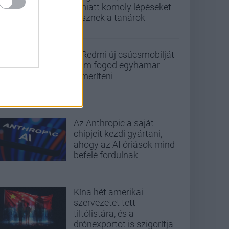
emiatt komoly lépéseket
tesznek a tanárok
A Redmi új csúcsmobilját
nem fogod egyhamar
lemeríteni
Az Anthropic a saját
chipjeit kezdi gyártani,
ahogy az AI óriások mind
befelé fordulnak
Kína hét amerikai
szervezetet tett
tiltólistára, és a
drónexportot is szigorítja