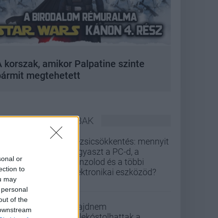
 korszak, amikor Palpatine szinte
bármit megtehetett
LEGOLVASOTTABBAK
Rezsicsökkentés: mennyit
fogyaszt a PC-d, a
sonal or
konzolod és a többi
ection to
elektronikai eszközöd?
ou may
 personal
out of the
Majdnem
 downstream
belekóstolhattak a