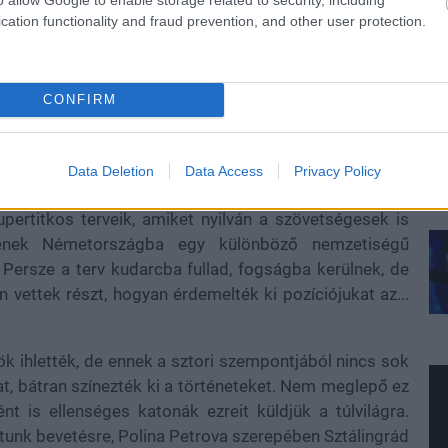
cation functionality and fraud prevention, and other user protection.
CONFIRM
Data Deletion
Data Access
Privacy Policy
runk, amikor a németek érzik a vesztüket, közel már
a
upertitkos terveik, amiket nyilván a szövetségesek is
ldenek Németországba egy különböző nemzetiségű
. Persze a terv kudarcba fullad, fogságba kerülnek, de
 vettek részt, hogyan érdemelték ki pozíciójukat az...
k ihlették, de ennek a sztori szempontjából nincs sok
t, bátran színezték ki a történeteket. Nem meglepő ez
 is ellenséges katonák ezreit küldjük a túlvilágra.
tunk bevetésre, Polina Petrova szerepében Sztálingrád