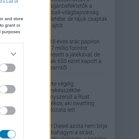
B’s List of
magánbefektetők a
futball-világbajnokság
üzletébe, de rájuk csapták
er and store
az ajtót
to grant or
ed purposes
A 18 éves srác papíron
437 millió forintot
keresett a játékával, de
csak 650 ezret kapott a
Steamtől
Élete végéig
kerekesszékbe
kényszerült a Rust
játékos, aki swatting
áldozata lett
Vin Diesel azóta nem bírja
abbahagyni a sírást,
mióta elolvasta a Halálos