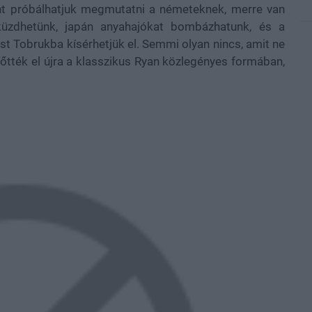
nt próbálhatjuk megmutatni a németeknek, merre van
küzdhetünk, japán anyahajókat bombázhatunk, és a
t Tobrukba kísérhetjük el. Semmi olyan nincs, amit ne
lőtték el újra a klasszikus Ryan közlegényes formában,