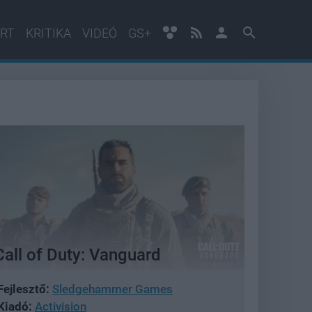
RT
KRITIKA
VIDEÓ
GS+
Call of Duty: Vanguard
Fejlesztő:
Sledgehammer Games
Kiadó:
Activision