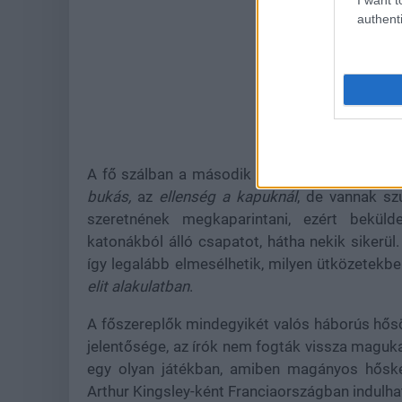
authenti
A fő szálban a második világháború végén já
bukás,
az
ellenség a kapuknál
, de vannak sz
szeretnének megkaparintani, ezért bekü
katonákból álló csapatot, hátha nekik sikerül
így legalább elmesélhetik, milyen ütközetekben
elit alakulatban
.
A főszereplők mindegyikét valós háborús hősö
jelentősége, az írók nem fogták vissza maguka
egy olyan játékban, amiben magányos hősként
Arthur Kingsley-ként Franciaországban indulha