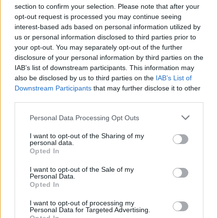
section to confirm your selection. Please note that after your
Platformok:
PC
opt-out request is processed you may continue seeing
interest-based ads based on personal information utilized by
us or personal information disclosed to third parties prior to
Marvel Rivals
your opt-out. You may separately opt-out of the further
disclosure of your personal information by third parties on the
IAB’s list of downstream participants. This information may
also be disclosed by us to third parties on the
IAB’s List of
A Marvel Rivals sosem lesz a játékművészet
Downstream Participants
that may further disclose it to other
csúcsa, de félkomoly szórakozásnak tökéletes. A
third parties.
hősalapú lövöldéknél talán nem is lenne szükség
többre.
Please note that this website/app uses one or more Google
Personal Data Processing Opt Outs
services and may gather and store information including but
not limited to your visit or usage behaviour. You may click to
I want to opt-out of the Sharing of my
personal data.
grant or deny consent to Google and its third-party tags to
Ami tetszett
Opted In
use your data for below specified purposes in below Google
consent section.
I want to opt-out of the Sale of my
Personal Data.
A hősdizájnok elsőrangúak
Opted In
I want to opt-out of processing my
A karakterek nevetségesen erősek
Personal Data for Targeted Advertising.