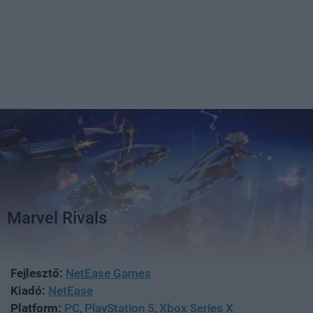
Marvel Rivals
Fejlesztő:
NetEase Games
Kiadó:
NetEase
Platform:
PC
,
PlayStation 5
,
Xbox Series X