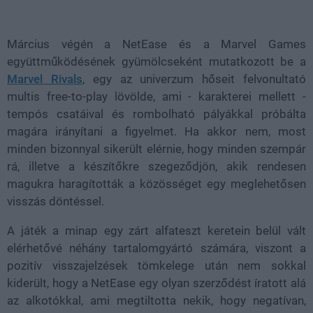
Loaded
:
Unmute
37.00%
Március végén a NetEase és a Marvel Games
együttműködésének gyümölcseként mutatkozott be a
Marvel Rivals
, egy az univerzum hőseit felvonultató
multis free-to-play lövölde, ami - karakterei mellett -
tempós csatáival és rombolható pályákkal próbálta
magára irányítani a figyelmet. Ha akkor nem, most
minden bizonnyal sikerült elérnie, hogy minden szempár
rá, illetve a készítőkre szegeződjön, akik rendesen
magukra haragították a közösséget egy meglehetősen
visszás döntéssel.
A játék a minap egy zárt alfateszt keretein belül vált
elérhetővé néhány tartalomgyártó számára, viszont a
pozitív visszajelzések tömkelege után nem sokkal
kiderült, hogy a NetEase egy olyan szerződést íratott alá
az alkotókkal, ami megtiltotta nekik, hogy negatívan,