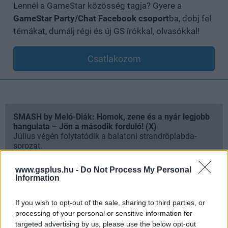
Lennél a GameStar közösség tagja? Gyere a
GameStar Party/Chat Facebook csoport
ba, dobj fel
témákat, dumálj régi és új GS írókkal, olvasókkal!
Csatlakozom
SMASH by Meló-Diák: Homok, zene és a nyár legjobb
hangulata – Jön a második forduló! (X)
Július végén folytatódik a balatoni strandröplabda-
sorozat.
www.gsplus.hu -
Do Not Process My Personal
Information
Címkék:
#marvel rivals
#netease
#marvel games
If you wish to opt-out of the sale, sharing to third parties, or
processing of your personal or sensitive information for
#marvel
targeted advertising by us, please use the below opt-out