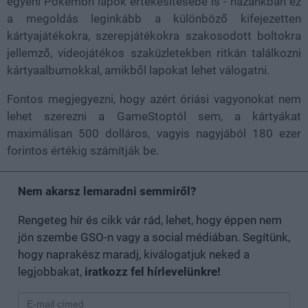
egyéni Pokémon lapok értékesítésébe is - hazánkban ez
a megoldás leginkább a különböző kifejezetten
kártyajátékokra, szerepjátékokra szakosodott boltokra
jellemző, videojátékos szaküzletekben ritkán találkozni
kártyaalbumokkal, amikből lapokat lehet válogatni.
Fontos megjegyezni, hogy azért óriási vagyonokat nem
lehet szerezni a GameStoptól sem, a kártyákat
maximálisan 500 dolláros, vagyis nagyjából 180 ezer
forintos értékig számítják be.
Nem akarsz lemaradni semmiről?
Rengeteg hír és cikk vár rád, lehet, hogy éppen nem
jön szembe GSO-n vagy a social médiában. Segítünk,
hogy naprakész maradj, kiválogatjuk neked a
legjobbakat,
iratkozz fel hírlevelünkre!