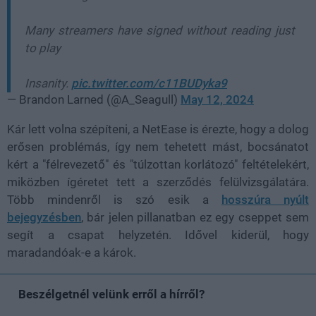
Many streamers have signed without reading just
to play
Insanity.
pic.twitter.com/c11BUDyka9
— Brandon Larned (@A_Seagull)
May 12, 2024
Kár lett volna szépíteni, a NetEase is érezte, hogy a dolog
erősen problémás, így nem tehetett mást, bocsánatot
kért a "félrevezető" és "túlzottan korlátozó" feltételekért,
miközben ígéretet tett a szerződés felülvizsgálatára.
Több mindenről is szó esik a
hosszúra nyúlt
bejegyzésben
, bár jelen pillanatban ez egy cseppet sem
segít a csapat helyzetén. Idővel kiderül, hogy
maradandóak-e a károk.
Beszélgetnél velünk erről a hírről?