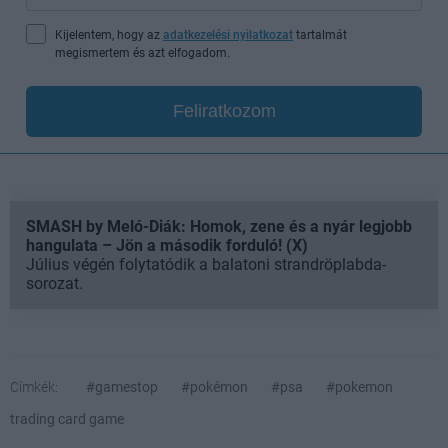
Kijelentem, hogy az
adatkezelési nyilatkozat
tartalmát
megismertem és azt elfogadom.
Feliratkozom
SMASH by Meló-Diák: Homok, zene és a nyár legjobb
hangulata – Jön a második forduló! (X)
Július végén folytatódik a balatoni strandröplabda-
sorozat.
Címkék:
#gamestop
#pokémon
#psa
#pokemon
trading card game