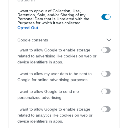
Opted In
Meglepő mennyiségű sztori csúszott a PVP
I want to opt-out of Collection, Use,
csaták közé
Retention, Sale, and/or Sharing of my
Personal Data that Is Unrelated with the
Purposes for which it was collected.
Opted Out
Ami nem tetszett
Google consents
I want to allow Google to enable storage
Itt valódi kompetitív élményre esély sincs
related to advertising like cookies on web or
device identifiers in apps.
Nincs cross-platform mentés
I want to allow my user data to be sent to
Iron Fist megint a hátunkban van, és nem tudjuk
Google for online advertising purposes.
leszedni magunkról
I want to allow Google to send me
personalized advertising.
I want to allow Google to enable storage
related to analytics like cookies on web or
device identifiers in apps.