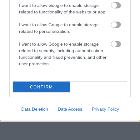
I want to allow Google to enable storage
related to functionality of the website or app.
I want to allow Google to enable storage
Hozzászólások
related to personalization.
I want to allow Google to enable storage
related to security, including authentication
Pokémon kártyákkal is lehet
functionality and fraud prevention, and other
user protection.
majd fizetni a videojátékokért?
Csirke
|
2024 május 13. 14:05
CONFIRM
A GameStop egészen konkrétan ezt akarja
Data Deletion
Data Access
Privacy Policy
most bevezetni a gyakorlatban is.
Loaded
:
Unmute
21.02%