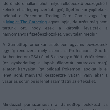
Időről időre hallani lehet, milyen elképesztő összegekért
kelnek el a legnépszerűbb gyűjtögetős kártyajátékok,
például a Pokemon Trading Card Game vagy épp
a
Magic: The Gathering
egyes lapjai, de azért még nem
tartunk ott, hogy ezek a kártyák leváltsák a
hagyományos fizetőeszközöket. Vagy talán mégis?
A GameStop amerikai üzleteiben ugyanis bevezetnek
egy új rendszert, mely szerint a Professional Sports
Authenticator (PSA) által 8-as vagy afölötti értékeléssel
(ez gyakorlatilag a lapok állapotát határozza meg)
ellátott kártyákat, így például Pokémon lapokat is el
lehet adni, magyarul készpénzre váltani, vagy akár a
vásárlás során be is lehet számíttatni az értéküket.
Mindezzel párhuzamosan a GameStop belekezd az