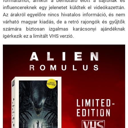
formátumot, amikor a bemutató előtt a sajtónak és
influencereknek egy jelenetet küldtek el videókazettán.
Az árakról egyelőre nincs hivatalos információ, és nem
várható magyar kiadás, de a retró rajongók és gyűjtők
számára biztosan izgalmas karácsonyi ajándéknak
ígérkezik ez a limitált VHS verzió.