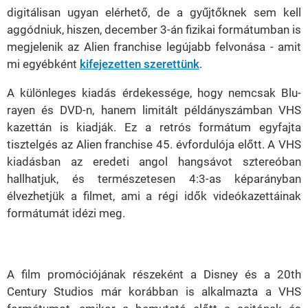
digitálisan ugyan elérhető, de a gyűjtőknek sem kell
aggódniuk, hiszen, december 3-án fizikai formátumban is
megjelenik az Alien franchise legújabb felvonása - amit
mi egyébként
kifejezetten szerettünk
.
A különleges kiadás érdekessége, hogy nemcsak Blu-
rayen és DVD-n, hanem limitált példányszámban VHS
kazettán is kiadják. Ez a retrós formátum egyfajta
tisztelgés az Alien franchise 45. évfordulója előtt. A VHS
kiadásban az eredeti angol hangsávot sztereóban
hallhatjuk, és természetesen 4:3-as képarányban
élvezhetjük a filmet, ami a régi idők videókazettáinak
formátumát idézi meg.
A film promóciójának részeként a Disney és a 20th
Century Studios már korábban is alkalmazta a VHS