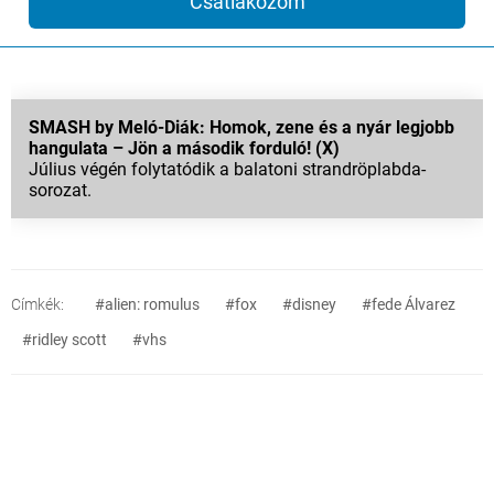
Csatlakozom
SMASH by Meló-Diák: Homok, zene és a nyár legjobb
hangulata – Jön a második forduló! (X)
Július végén folytatódik a balatoni strandröplabda-
sorozat.
Címkék:
#alien: romulus
#fox
#disney
#fede Álvarez
#ridley scott
#vhs