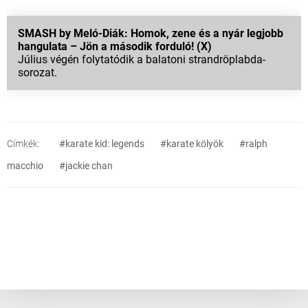
SMASH by Meló-Diák: Homok, zene és a nyár legjobb
hangulata – Jön a második forduló! (X)
Július végén folytatódik a balatoni strandröplabda-
sorozat.
Címkék:
#karate kid: legends
#karate kölyök
#ralph
macchio
#jackie chan