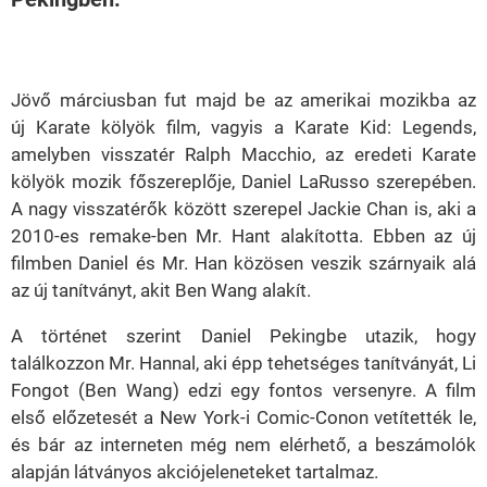
Loaded
:
Unmute
21.65%
Jövő márciusban fut majd be az amerikai mozikba az
új Karate kölyök film, vagyis a Karate Kid: Legends,
amelyben visszatér Ralph Macchio, az eredeti Karate
kölyök mozik főszereplője, Daniel LaRusso szerepében.
A nagy visszatérők között szerepel Jackie Chan is, aki a
2010-es remake-ben Mr. Hant alakította. Ebben az új
filmben Daniel és Mr. Han közösen veszik szárnyaik alá
az új tanítványt, akit Ben Wang alakít.
A történet szerint Daniel Pekingbe utazik, hogy
találkozzon Mr. Hannal, aki épp tehetséges tanítványát, Li
Fongot (Ben Wang) edzi egy fontos versenyre. A film
első előzetesét a New York-i Comic-Conon vetítették le,
és bár az interneten még nem elérhető, a beszámolók
alapján látványos akciójeleneteket tartalmaz.