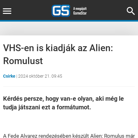
VHS-en is kiadják az Alien:
Romulust
Csirke
|
2024 október 21. 09:45
Kérdés persze, hogy van-e olyan, aki még le
tudja játszani ezt a formátumot.
Loaded
:
Unmute
38.25%
A Fede Alvarez rendezésében készült Alien: Romulus már