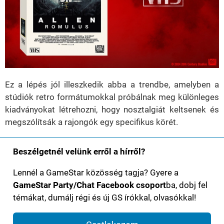
Ez a lépés jól illeszkedik abba a trendbe, amelyben a
stúdiók retro formátumokkal próbálnak meg különleges
kiadványokat létrehozni, hogy nosztalgiát keltsenek és
megszólítsák a rajongók egy specifikus körét.
Beszélgetnél velünk erről a hírről?
Lennél a GameStar közösség tagja? Gyere a
GameStar Party/Chat Facebook csoport
ba, dobj fel
témákat, dumálj régi és új GS írókkal, olvasókkal!