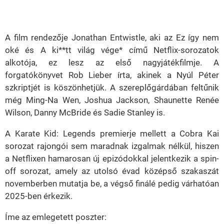
A film rendezője Jonathan Entwistle, aki az Ez így nem
oké és A ki**tt világ vége* című Netflix-sorozatok
alkotója, ez lesz az első nagyjátékfilmje. A
forgatókönyvet Rob Lieber írta, akinek a Nyúl Péter
szkriptjét is köszönhetjük. A szereplőgárdában feltűnik
még Ming-Na Wen, Joshua Jackson, Shaunette Renée
Wilson, Danny McBride és Sadie Stanley is.
A Karate Kid: Legends premierje mellett a Cobra Kai
sorozat rajongói sem maradnak izgalmak nélkül, hiszen
a Netflixen hamarosan új epizódokkal jelentkezik a spin-
off sorozat, amely az utolsó évad középső szakaszát
novemberben mutatja be, a végső finálé pedig várhatóan
2025-ben érkezik.
Íme az emlegetett poszter: