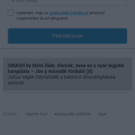
Kijelentem, hogy az
adatkezelési nyilatkozat
tartalmát
megismertem és azt elfogadom.
Feliratkozom
SMASH by Meló-Diák: Homok, zene és a nyár legjobb
hangulata – Jön a második forduló! (X)
Július végén folytatódik a balatoni strandröplabda-
sorozat.
Címkék:
#jamie foxx
#szexuális zaklatás
#per