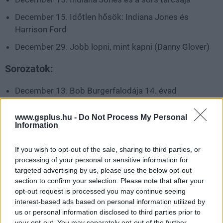
December 15. Időtlen hősök: Indiana Jones és
Harrison Ford
December 29. Jobb lopni, mint kapni (Danny Glover)
Sorozatok:
December 13. Bob Burgerfalodája 14. évad
December 13. Bear Grylls - Sztárok a vadonban: A
www.gsplus.hu -
Do Not Process My Personal
kihívás
Information
December 20. Percy Jackson és az olimposziak (1-2.
If you wish to opt-out of the sale, sharing to third parties, or
rész, majd hetente új epizód)
processing of your personal or sensitive information for
December 22. Mi lenne, ha...? (naponta új rész)
targeted advertising by us, please use the below opt-out
section to confirm your selection. Please note that after your
December 20. Family Guy 22. évad
opt-out request is processed you may continue seeing
interest-based ads based on personal information utilized by
December 20. A Simpson család 35. évad
us or personal information disclosed to third parties prior to
your opt-out. You may separately opt-out of the further