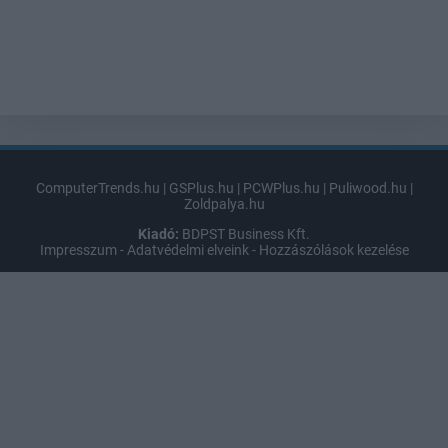
ComputerTrends.hu
|
GSPlus.hu
|
PCWPlus.hu
|
Puliwood.hu
|
Zoldpalya.hu
Kiadó:
BDPST Business Kft.
Impresszum
-
Adatvédelmi elveink
-
Hozzászólások kezelése