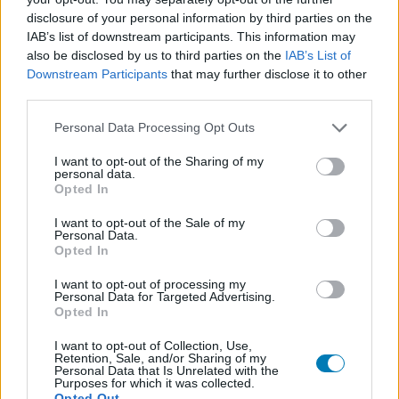
A Disney+ adott némi ízelítőt abból is, hogy mi vár az
disclosure of your personal information by third parties on the
előfizetőkre 2024-ben: jön például a
Sólyomszem
IAB’s list of downstream participants. This information may
sorozat spin-offja, az Echo
, a harmadik évaddal
also be disclosed by us to third parties on the
IAB’s List of
folytatódik a
Jeremy Allen White nevével fémjelzett A
Downstream Participants
that may further disclose it to other
mackó
, és közeleg egy
új Star Wars sorozat, a The
third parties.
Acolyte
is.
Please note that this website/app uses one or more Google
Personal Data Processing Opt Outs
services and may gather and store information including but
not limited to your visit or usage behaviour. You may click to
I want to opt-out of the Sharing of my
personal data.
grant or deny consent to Google and its third-party tags to
SMASH by Meló-Diák: Homok, zene és a nyár legjobb
Opted In
use your data for below specified purposes in below Google
hangulata – Jön a második forduló! (X)
consent section.
Július végén folytatódik a balatoni strandröplabda-
I want to opt-out of the Sale of my
Personal Data.
sorozat.
Opted In
I want to opt-out of processing my
Personal Data for Targeted Advertising.
Opted In
Címkék:
#disney+
#disney
#percy jackson és az
I want to opt-out of Collection, Use,
Retention, Sale, and/or Sharing of my
olimposziak
#indiana jones és a sors tárcsája
#mi lenne ha?
Personal Data that Is Unrelated with the
Purposes for which it was collected.
#marvel
#die hard
Opted Out