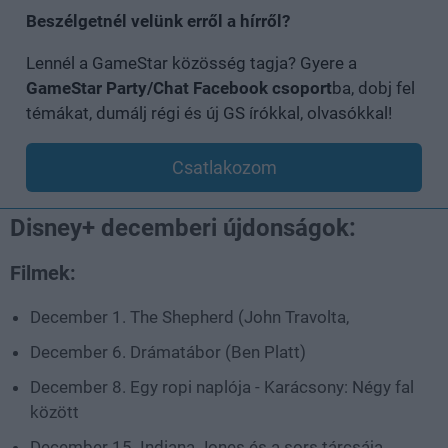
Beszélgetnél velünk erről a hírről?
Lennél a GameStar közösség tagja? Gyere a
GameStar Party/Chat Facebook csoport
ba, dobj fel
témákat, dumálj régi és új GS írókkal, olvasókkal!
Csatlakozom
Disney+ decemberi újdonságok:
Filmek:
December 1. The Shepherd (John Travolta,
December 6. Drámatábor (Ben Platt)
December 8. Egy ropi naplója - Karácsony: Négy fal
között
December 15. Indiana Jones és a sors tárcsája