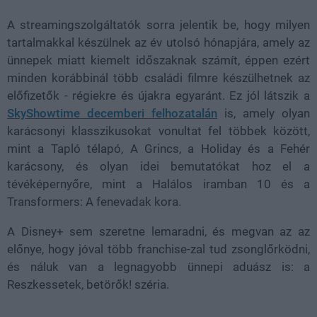
A streamingszolgáltatók sorra jelentik be, hogy milyen
tartalmakkal készülnek az év utolsó hónapjára, amely az
ünnepek miatt kiemelt időszaknak számít, éppen ezért
minden korábbinál több családi filmre készülhetnek az
előfizetők - régiekre és újakra egyaránt. Ez jól látszik a
SkyShowtime decemberi felhozatalán
is, amely olyan
karácsonyi klasszikusokat vonultat fel többek között,
mint a Tapló télapó, A Grincs, a Holiday és a Fehér
karácsony, és olyan idei bemutatókat hoz el a
tévéképernyőre, mint a Halálos iramban 10 és a
Transformers: A fenevadak kora.
A Disney+ sem szeretne lemaradni, és megvan az az
előnye, hogy jóval több franchise-zal tud zsonglőrködni,
és náluk van a legnagyobb ünnepi aduász is: a
Reszkessetek, betörők! széria.