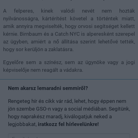
A felperes, kinek valódi nevét nem hozták
nyilvánosságra, kártérítést követel a történtek miatt,
amik annyira megviselték, hogy orvosi segítséget kellett
kérnie. Birnbaum és a Catch NYC is alperesként szerepel
az ügyben, amiért a nő állítása szerint lehetővé tették,
hogy sor kerüljön a zaklatásra.
Egyelőre sem a színész, sem az ügynöke vagy a jogi
képviselője nem reagált a vádakra.
Nem akarsz lemaradni semmiről?
Rengeteg hír és cikk vár rád, lehet, hogy éppen nem
jön szembe GSO-n vagy a social médiában. Segítünk,
hogy naprakész maradj, kiválogatjuk neked a
legjobbakat,
iratkozz fel hírlevelünkre!