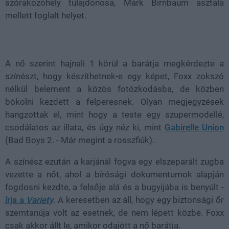
szórakozóhely tulajdonosa, Mark Birnbaum asztala
mellett foglalt helyet.
A nő szerint hajnali 1 körül a barátja megkérdezte a
színészt, hogy készíthetnek-e egy képet, Foxx zokszó
nélkül belement a közös fotózkodásba, de közben
bókolni kezdett a felperesnek. Olyan megjegyzések
hangzottak el, mint hogy a teste egy szupermodellé,
csodálatos az illata, és úgy néz ki, mint
Gabirelle Union
(Bad Boys 2. - Már megint a rosszfiúk).
A színész ezután a karjánál fogva egy elszeparált zugba
vezette a nőt, ahol a bírósági dokumentumok alapján
fogdosni kezdte, a felsője alá és a bugyijába is benyúlt -
írja a
Variety
. A keresetben az áll, hogy egy biztonsági őr
szemtanúja volt az esetnek, de nem lépett közbe. Foxx
csak akkor állt le, amikor odajött a nő barátja.