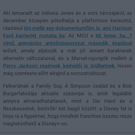
Aki lemaradt az Indiana Jones és a sors tárcsájáról, az
december közepén pótolhatja a platformon keresztül,
ráadásul
jön mellé egy dokumentumfilm is, ami Harrison
Ford karrierjét mutatja be
. Az MCU a
Mi lenne, ha...?
című animációs antológiasorozat második évadával
erősít, amely eljátszik a már jól ismert karakterek
alternatív változataival, és a Marvel-rajongók mellett a
Percy Jackson regények kedvelői is örülhetnek
, hiszen
még szenteste előtt elrajtol a sorozatváltozat.
Felkerülnek a Family Guy, A Simpson család és a Bob
Burgerfalodája aktuális szezonjai is, amik legalább
annyira elmaradhatatlanok, mint a Die Hard és a
Reszkessetek, betörők! két bejgli között: a Disney fel is
hívja rá a figyelmet, hogy mindkét franchise összes része
megtekinthető a Disney+-on.