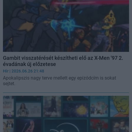
Gambit visszatérését készítheti elő az X-Men '97 2.
évadának új előzetese
Hír
| 2026.06.26 21:48
Apokalipszis nagy terve mellett egy epizódcím is sokat
sejtet.