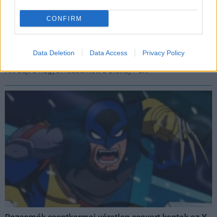
CONFIRM
Az Avatar maradt az élen, de új kihívó érkezett mögé
a magyar Disney+-on
Data Deletion
Data Access
Privacy Policy
Hír
| 2026.07.06 12:02
Aki bújt 2 nagyot robbantott a Disney+-on.