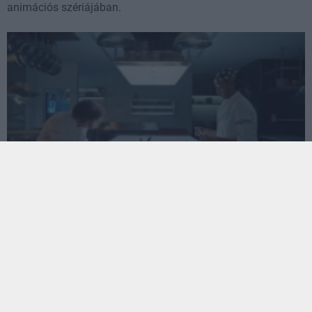
animációs szériájában.
Előzetest kapott a Disney+ egyik legjobb sorozatának
utolsó évada
Hír
| 2026.06.10 18:03
Június 26-án egyben érkezik a teljes lezárás a Disney+-ra.