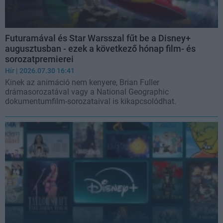
Futuramával és Star Warsszal fűt be a Disney+
augusztusban - ezek a következő hónap film- és
sorozatpremierei
Hír
| 2026.07.30 16:41
Kinek az animáció nem kenyere, Brian Fuller
drámasorozatával vagy a National Geographic
dokumentumfilm-sorozataival is kikapcsolódhat.