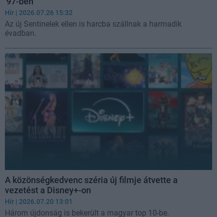
'97-ben
Hír
| 2026.07.26 15:32
Az új Sentinelek ellen is harcba szállnak a harmadik
évadban.
A közönségkedvenc széria új filmje átvette a
vezetést a Disney+-on
Hír
| 2026.07.20 13:01
Három újdonság is bekerült a magyar top 10-be.