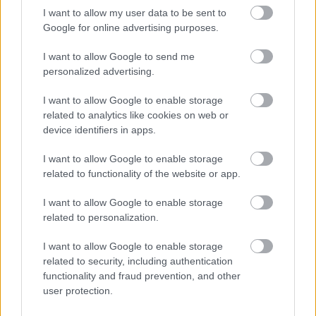
I want to allow my user data to be sent to
Google for online advertising purposes.
I want to allow Google to send me
personalized advertising.
I want to allow Google to enable storage
Magyarország az élre került vezetékes streamingben
related to analytics like cookies on web or
Hír
| 2026.07.08 15:33
device identifiers in apps.
Hazánkban a vezetékes net már alig akad meg streaming
közben.
I want to allow Google to enable storage
related to functionality of the website or app.
I want to allow Google to enable storage
related to personalization.
I want to allow Google to enable storage
related to security, including authentication
functionality and fraud prevention, and other
user protection.