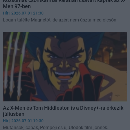
Rozsomák csontkarmai váratlan csavart kaptak az X-
Men 97-ben
Hír
| 2026.07.01 21:30
Logan túlélte Magnetót, de azért nem úszta meg olcsón.
Az X-Men és Tom Hiddleston is a Disney+-ra érkezik
júliusban
Hír
| 2026.07.01 19:30
Mutánsok, cápák, Pompeji és új Utódok-film jönnek.