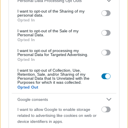
Personal Data Processing Opt Outs
services and may gather and store information including but
not limited to your visit or usage behaviour. You may click to
I want to opt-out of the Sharing of my
personal data.
grant or deny consent to Google and its third-party tags to
Opted In
use your data for below specified purposes in below Google
consent section.
I want to opt-out of the Sale of my
Personal Data.
Opted In
I want to opt-out of processing my
Personal Data for Targeted Advertising.
Opted In
Bezárul a kör és a Disney+ hamarosan feltalálja a
kábeltévét
I want to opt-out of Collection, Use,
pcwplus.hu
| 2026.07.11 21:43
Retention, Sale, and/or Sharing of my
Personal Data that Is Unrelated with the
Körbeértünk, a Disney egy teljesen ingyenes, reklámokkal
Purposes for which it was collected.
súlyosbított előfizetést tervezget.
Opted Out
Google consents
I want to allow Google to enable storage
related to advertising like cookies on web or
device identifiers in apps.