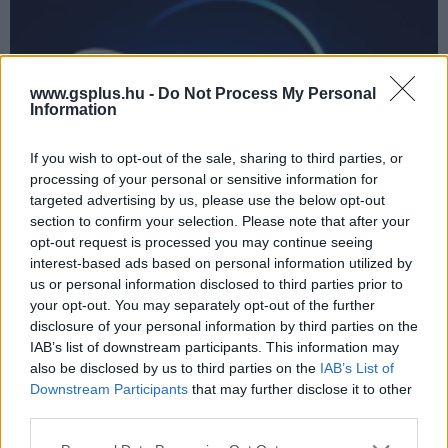
www.gsplus.hu -
Do Not Process My Personal
Information
If you wish to opt-out of the sale, sharing to third parties, or
processing of your personal or sensitive information for
targeted advertising by us, please use the below opt-out
section to confirm your selection. Please note that after your
Jöhet egy ingyenes Disney+ csomag? Mennyi esély
opt-out request is processed you may continue seeing
van erre Magyarországon?
interest-based ads based on personal information utilized by
kepernyoido.hu
| 2026.07.12 08:39
us or personal information disclosed to third parties prior to
Futótűzként terjedt el a hír a héten, hogy a Disney+ ingyenes,
your opt-out. You may separately opt-out of the further
reklámokkal támogatott verziót fontolgat. Elsőre remek
disclosure of your personal information by third parties on the
lehetőségnek tűnhet ez a családi költségvetés
IAB’s list of downstream participants. This information may
tehermentesítésére, ezért megnéztük, mi lehet a realitása.
also be disclosed by us to third parties on the
IAB’s List of
Downstream Participants
that may further disclose it to other
third parties.
Please note that this website/app uses one or more Google