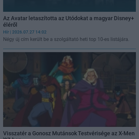
Az Avatar letaszította az Utódokat a magyar Disney+
éléről
Hír
| 2026.07.27 14:02
Négy új cím került be a szolgáltató heti top 10-es listájára.
Visszatér a Gonosz Mutánsok Testvérisége az X-Men