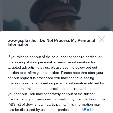
www.gsplus.hu -
Do Not Process My Personal
Information
If you wish to opt-out of the sale, sharing to third parties, or
processing of your personal or sensitive information for
Brendan Fraser hozza meg a második világháború
targeted advertising by us, please use the below opt-out
legfontosabb döntését - előzetest kapott a Pressure
section to confirm your selection. Please note that after your
Hír
| 2026.02.20 13:10
opt-out request is processed you may continue seeing
A Hotel Mumbai rendezője és A legsötétebb óra producerei
interest-based ads based on personal information utilized by
állnak a Focus Features filmje mögött
us or personal information disclosed to third parties prior to
your opt-out. You may separately opt-out of the further
disclosure of your personal information by third parties on the
IAB’s list of downstream participants. This information may
also be disclosed by us to third parties on the
IAB’s List of