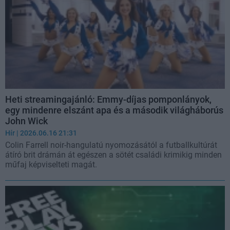
Heti streamingajánló: Emmy-díjas pomponlányok,
egy mindenre elszánt apa és a második világháborús
John Wick
Hír
| 2026.06.16 21:31
Colin Farrell noir-hangulatú nyomozásától a futballkultúrát
átíró brit drámán át egészen a sötét családi krimikig minden
műfaj képviselteti magát.