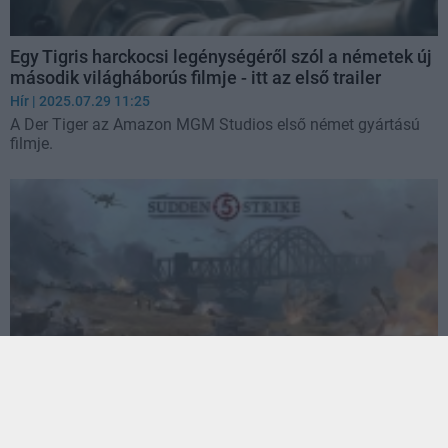
Egy Tigris harckocsi legénységéről szól a németek új
második világháborús filmje - itt az első trailer
Hír
| 2025.07.29 11:25
A Der Tiger az Amazon MGM Studios első német gyártású
filmje.
Újabb magyar fejlesztésű második világháborús