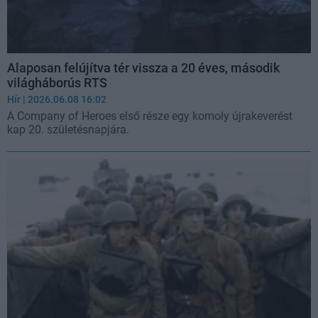
Alaposan felújítva tér vissza a 20 éves, második
világháborús RTS
Hír
| 2026.06.08 16:02
A Company of Heroes első része egy komoly újrakeverést
kap 20. születésnapjára.