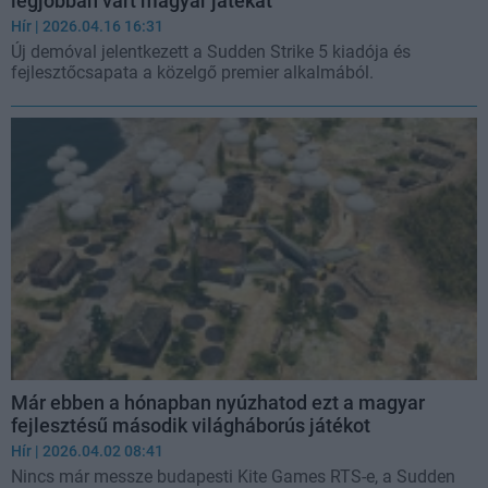
legjobban várt magyar játékát
Hír
| 2026.04.16 16:31
Új demóval jelentkezett a Sudden Strike 5 kiadója és
fejlesztőcsapata a közelgő premier alkalmából.
Már ebben a hónapban nyúzhatod ezt a magyar
fejlesztésű második világháborús játékot
Hír
| 2026.04.02 08:41
Nincs már messze budapesti Kite Games RTS-e, a Sudden