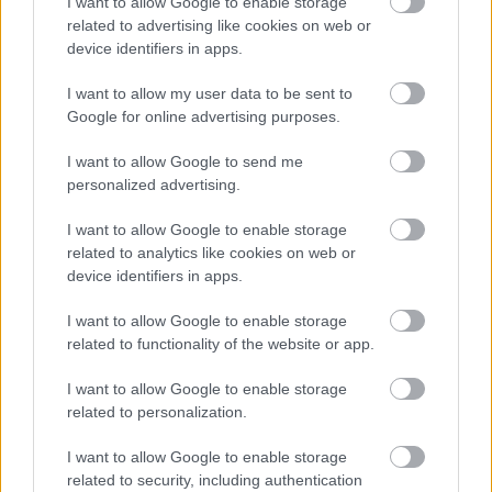
I want to allow Google to enable storage
related to advertising like cookies on web or
device identifiers in apps.
I want to allow my user data to be sent to
Google for online advertising purposes.
I want to allow Google to send me
Lángra lobban a Csendes-óceán a Paradox második
personalized advertising.
világháborús stratégiai játékában
Hír
| 2025.11.22 11:03
I want to allow Google to enable storage
No Compromise, No Surrender címmel megjelent a Hearts of
related to analytics like cookies on web or
Iron IV legújabb kiegészítője, amelyben átírhatjuk Japán,
device identifiers in apps.
Kína és a Fülöp-szigetek történelmét.
I want to allow Google to enable storage
related to functionality of the website or app.
I want to allow Google to enable storage
related to personalization.
I want to allow Google to enable storage
related to security, including authentication