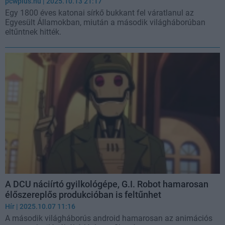
pcwplus.hu
| 2025.10.13 21:17
Egy 1800 éves katonai sírkő bukkant fel váratlanul az
Egyesült Államokban, miután a második világháborúban
eltűntnek hitték.
A DCU náciírtó gyilkológépe, G.I. Robot hamarosan
élőszereplős produkcióban is feltűnhet
Hír
| 2025.10.07 11:16
A második világháborús android hamarosan az animációs