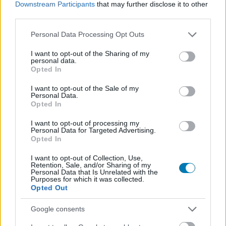
Downstream Participants
that may further disclose it to other
third parties.
Please note that this website/app uses one or more Google
Personal Data Processing Opt Outs
services and may gather and store information including but
not limited to your visit or usage behaviour. You may click to
I want to opt-out of the Sharing of my
personal data.
grant or deny consent to Google and its third-party tags to
Opted In
use your data for below specified purposes in below Google
consent section.
I want to opt-out of the Sale of my
Personal Data.
A második világháborúba vágtat a Peaky Blinders-
Opted In
film magyar feliratos előzetese
Hír
| 2025.12.25 13:02
I want to opt-out of processing my
Personal Data for Targeted Advertising.
Cillian Murphy ismét Thomas Shelby bőrébe bújik, miközben
Opted In
Birmingham bandájának szembe kell néznie az 1940-es
esztendő kihívásaival.
I want to opt-out of Collection, Use,
Retention, Sale, and/or Sharing of my
Personal Data that Is Unrelated with the
Purposes for which it was collected.
Opted Out
Google consents