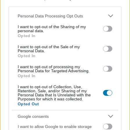
third parties.
Hozzászólások
Please note that this website/app uses one or more Google
Personal Data Processing Opt Outs
services and may gather and store information including but
not limited to your visit or usage behaviour. You may click to
I want to opt-out of the Sharing of my
personal data.
grant or deny consent to Google and its third-party tags to
Opted In
Mi történik a GTA 6 háza táján
use your data for below specified purposes in below Google
consent section.
I want to opt-out of the Sale of my
augusztus 11-én?
Personal Data.
Opted In
daev
|
2025 május 11. 10:50
I want to opt-out of processing my
Personal Data for Targeted Advertising.
Opted In
Megint felkapjuk az alufólia sapkát, mert a
I want to opt-out of Collection, Use,
Retention, Sale, and/or Sharing of my
Rockstar marketingesei túl ügyesen végzik a
Personal Data that Is Unrelated with the
Purposes for which it was collected.
munkájukat.
Opted Out
Loaded
:
Unmute
Google consents
21.86%
I want to allow Google to enable storage