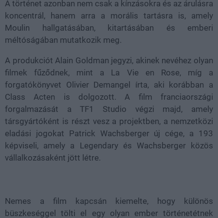
A történet azonban nem csak a kínzásokra és az árulásra
koncentrál, hanem arra a morális tartásra is, amely
Moulin hallgatásában, kitartásában és emberi
méltóságában mutatkozik meg.
A produkciót Alain Goldman jegyzi, akinek nevéhez olyan
filmek fűződnek, mint a La Vie en Rose, míg a
forgatókönyvet Olivier Demangel írta, aki korábban a
Class Acten is dolgozott. A film franciaországi
forgalmazását a TF1 Studio végzi majd, amely
társgyártóként is részt vesz a projektben, a nemzetközi
eladási jogokat Patrick Wachsberger új cége, a 193
képviseli, amely a Legendary és Wachsberger közös
vállalkozásaként jött létre.
Nemes a film kapcsán kiemelte, hogy különös
büszkeséggel tölti el egy olyan ember történetétnek