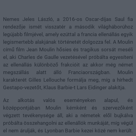
Loaded
:
Unmute
38.31%
Nemes Jeles László, a 2016-os Oscar-díjas Saul fia
rendezője ismét visszatér a második világháborúhoz
legújabb filmjével, amely ezúttal a francia ellenállás egyik
legismertebb alakjának történetét dolgozza fel. A Moulin
című film Jean Moulin hősies és tragikus sorsát meséli
el, aki Charles de Gaulle vezetésével próbálta egyesíteni
az ellenállás különböző frakcióit az akkor még német
megszállás alatt álló Franciaországban. Moulin
karakterét Gilles Lellouche formálja meg, míg a hírhedt
Gestapo-vezetőt, Klaus Barbie-t Lars Eidinger alakítja.
Az alkotás valós eseményeken alapul, és
középpontjában Moulin kémként és szervezőként
végzett tevékenysége áll, aki a németek elől bujkálva
próbálta összehangolni az ellenállók munkáját, míg végül
el nem árulják, és Lyonban Barbie kezei közé nem került.