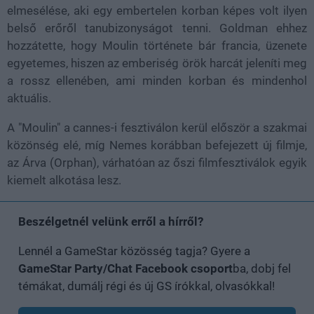
elmesélése, aki egy embertelen korban képes volt ilyen
belső erőről tanubizonyságot tenni. Goldman ehhez
hozzátette, hogy Moulin története bár francia, üzenete
egyetemes, hiszen az emberiség örök harcát jeleníti meg
a rossz ellenében, ami minden korban és mindenhol
aktuális.
A "Moulin" a cannes-i fesztiválon kerül először a szakmai
közönség elé, míg Nemes korábban befejezett új filmje,
az Árva (Orphan), várhatóan az őszi filmfesztiválok egyik
kiemelt alkotása lesz.
Beszélgetnél velünk erről a hírről?
Lennél a GameStar közösség tagja? Gyere a
GameStar Party/Chat Facebook csoport
ba, dobj fel
témákat, dumálj régi és új GS írókkal, olvasókkal!