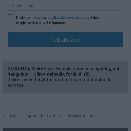
Kijelentem, hogy az
adatkezelési nyilatkozat
tartalmát
megismertem és azt elfogadom.
Feliratkozom
SMASH by Meló-Diák: Homok, zene és a nyár legjobb
hangulata – Jön a második forduló! (X)
Július végén folytatódik a balatoni strandröplabda-
sorozat.
Címkék:
#grand theft auto 6
#rockstar games