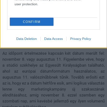
user protection.
CONFIRM
Data Deletion
Data Access
Privacy Policy
Az időpont értelmezése kapcsán két dátum merült fel:
november 8. vagy augusztus 11. Figyelembe véve, hogy
a stúdió székhelye az Egyesült Királyságban található,
ahol az európai dátumformátum használatos, az
augusztus 11. valószínűbbnek tűnik. Tovább erősíti ezt
az is, hogy ez a dátum hétfőre esik, ami logikus választás
lenne egy marketingkampány új szakaszának
elindításához, amíg november 8. ezzel szemben egy
szombati nap, ami kevésbé jellemző egy ilyen volumenű
tartalom publikálásához.