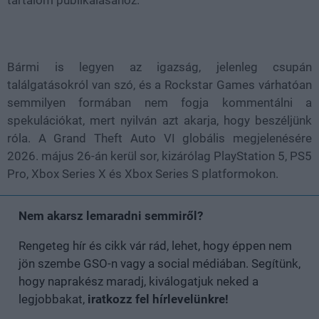
Bármi is legyen az igazság, jelenleg csupán
találgatásokról van szó, és a Rockstar Games várhatóan
semmilyen formában nem fogja kommentálni a
spekulációkat, mert nyilván azt akarja, hogy beszéljünk
róla. A Grand Theft Auto VI globális megjelenésére
2026. május 26-án kerül sor, kizárólag PlayStation 5, PS5
Pro, Xbox Series X és Xbox Series S platformokon.
Nem akarsz lemaradni semmiről?
Rengeteg hír és cikk vár rád, lehet, hogy éppen nem
jön szembe GSO-n vagy a social médiában. Segítünk,
hogy naprakész maradj, kiválogatjuk neked a
legjobbakat,
iratkozz fel hírlevelünkre!