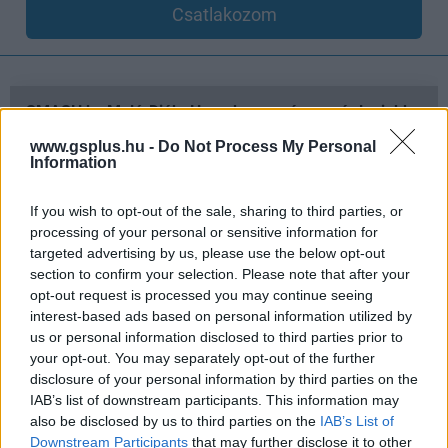
Csatlakozom
SMASH by Meló-Diák: Homok, zene és a nyár legjobb
hangulata – Jön a második forduló! (X)
www.gsplus.hu -
Do Not Process My Personal
Július végén folytatódik a balatoni strandröplabda-
Information
sorozat.
If you wish to opt-out of the sale, sharing to third parties, or
processing of your personal or sensitive information for
targeted advertising by us, please use the below opt-out
Címkék:
#saul fia
#nemes lászló
#oscar
section to confirm your selection. Please note that after your
opt-out request is processed you may continue seeing
interest-based ads based on personal information utilized by
us or personal information disclosed to third parties prior to
your opt-out. You may separately opt-out of the further
disclosure of your personal information by third parties on the
IAB’s list of downstream participants. This information may
also be disclosed by us to third parties on the
IAB’s List of
Downstream Participants
that may further disclose it to other