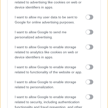
Az elmúlt időszak csendje után végre ismét mozgolódás
related to advertising like cookies on web or
tapasztalható a GTA 6 háza táján,
kaptunk új trailert
és a
device identifiers in apps.
Rockstar Games bejelentette, hogy
a játék megjelenése
I want to allow my user data to be sent to
csúszik
, és a korábban 2025-re várt premier most 2026.
Google for online advertising purposes.
május 26-ra tolódik.
I want to allow Google to send me
A Rockstar egyelőre nem mondott semmit, hogy mi lesz
personalized advertising.
a következő lépés, ám a
figyelmes rajongók
szerint apró
utalások rejtőzhetnek az újonnan kiadott anyagokban. A
I want to allow Google to enable storage
Reddit egyik posztja
például arra hívta fel a figyelmet,
related to analytics like cookies on web or
device identifiers in apps.
hogy az "11:08" időpont többször is felbukkan a
trailerben és a megosztott képeken, hol egy telefon, hol
I want to allow Google to enable storage
pedig egy karóra kijelzőjén. A Rockstar részletességét
related to functionality of the website or app.
ismerve nehéz lenne ezt puszta véletlennek tartani, ezért
sokan azt feltételezik, hogy ez egy rejtett üzenet lehet,
I want to allow Google to enable storage
related to personalization.
ami épp a következő trailer időpontjára utalva.
I want to allow Google to enable storage
related to security, including authentication
functionality and fraud prevention, and other