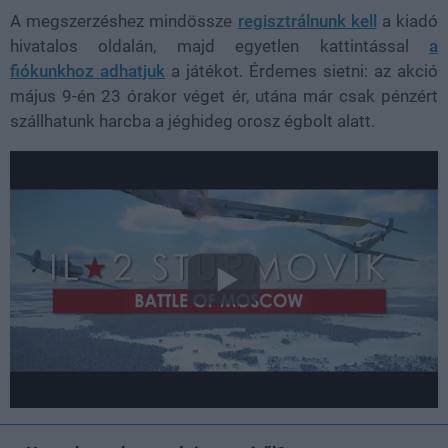
A megszerzéshez mindössze
regisztrálnunk kell
a kiadó
hivatalos oldalán, majd egyetlen kattintással
a
fiókunkhoz adhatjuk
a játékot. Érdemes sietni: az akció
május 9-én 23 órakor véget ér, utána már csak pénzért
szállhatunk harcba a jéghideg orosz égbolt alatt.