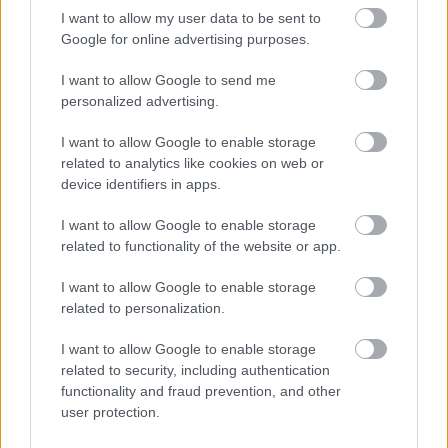
(Foundation) harmadik évadához, és az Apple TV+ ezzel
I want to allow my user data to be sent to
párhuzamosan a premier időpontját is elárulta: július 11-
Google for online advertising purposes.
étől ismét elmerülhetünk Isaac Asimov monumentális
űreposzának tévés adaptációjában. A 2021-es első és a
I want to allow Google to send me
personalized advertising.
2023-as második szezon után közel két év szünet
következett, de most újra mozgásba lendülnek a figurák
I want to allow Google to enable storage
az intergalaktikus sakktáblán, méghozzá heti bontásban
related to analytics like cookies on web or
egészen szeptember 12-éig.
device identifiers in apps.
A történet több mint száz évet ugrik előre: a Alapítvány
I want to allow Google to enable storage
immár szilárdan beágyazódott a galaxis szövetébe, míg
related to functionality of the website or app.
a Cleon-dinasztia lassan a pusztulás szélére sodródik. A
I want to allow Google to enable storage
hatalmi vákuumban egy új fenyegetés bontogatja
related to personalization.
szárnyait: a Mule, egy háborút szító vezér, aki katonai
erővel és elme manipulációjával készül leigázni az ismert
I want to allow Google to enable storage
univerzumot. A túlélésért folytatott játszma résztvevői
related to security, including authentication
functionality and fraud prevention, and other
között ott van Hari Seldon (Jared Harris), Gaal Dornick
user protection.
(Lou Llobell), a Cleon-klónok (Lee Pace) és a titokzatos
Demerzel (Laura Birn) is, akik mind saját tervüket szövik