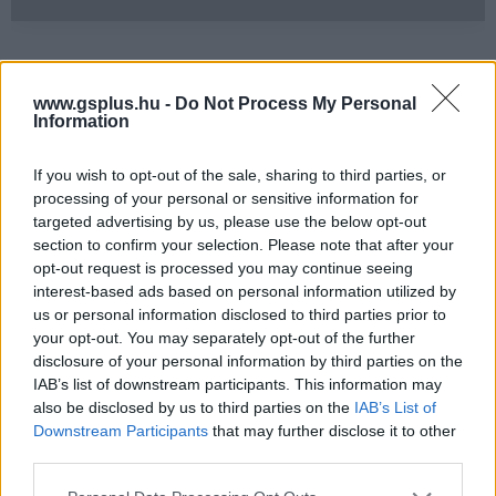
www.gsplus.hu -
Do Not Process My Personal
Címkék:
#ingyen játék
#második világháború
#il-2
Information
sturmovik: battle of moscow
If you wish to opt-out of the sale, sharing to third parties, or
processing of your personal or sensitive information for
Platformok:
PC
targeted advertising by us, please use the below opt-out
section to confirm your selection. Please note that after your
opt-out request is processed you may continue seeing
interest-based ads based on personal information utilized by
us or personal information disclosed to third parties prior to
your opt-out. You may separately opt-out of the further
disclosure of your personal information by third parties on the
IAB’s list of downstream participants. This information may
also be disclosed by us to third parties on the
IAB’s List of
Hozzászólások
Downstream Participants
that may further disclose it to other
third parties.
Please note that this website/app uses one or more Google