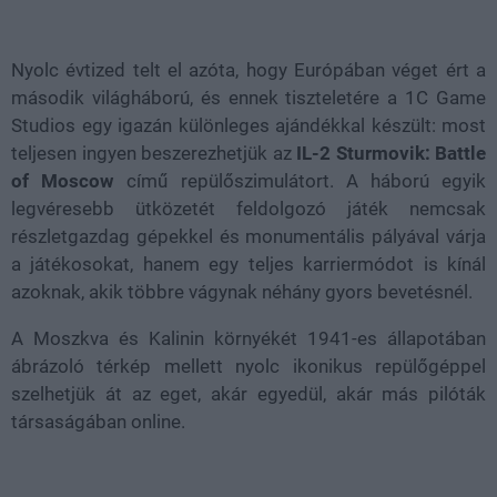
Loaded
:
Unmute
100.00%
Nyolc évtized telt el azóta, hogy Európában véget ért a
második világháború, és ennek tiszteletére a 1C Game
Studios egy igazán különleges ajándékkal készült: most
teljesen ingyen beszerezhetjük az
IL-2 Sturmovik: Battle
of Moscow
című repülőszimulátort. A háború egyik
legvéresebb ütközetét feldolgozó játék nemcsak
részletgazdag gépekkel és monumentális pályával várja
a játékosokat, hanem egy teljes karriermódot is kínál
azoknak, akik többre vágynak néhány gyors bevetésnél.
A Moszkva és Kalinin környékét 1941-es állapotában
ábrázoló térkép mellett nyolc ikonikus repülőgéppel
szelhetjük át az eget, akár egyedül, akár más pilóták
társaságában online.