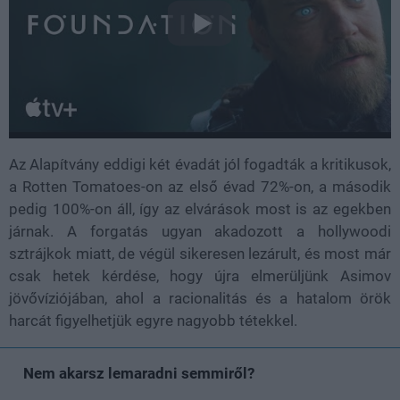
Az Alapítvány eddigi két évadát jól fogadták a kritikusok,
a Rotten Tomatoes-on az első évad 72%-on, a második
pedig 100%-on áll, így az elvárások most is az egekben
járnak. A forgatás ugyan akadozott a hollywoodi
sztrájkok miatt, de végül sikeresen lezárult, és most már
csak hetek kérdése, hogy újra elmerüljünk Asimov
jövővíziójában, ahol a racionalitás és a hatalom örök
harcát figyelhetjük egyre nagyobb tétekkel.
Nem akarsz lemaradni semmiről?