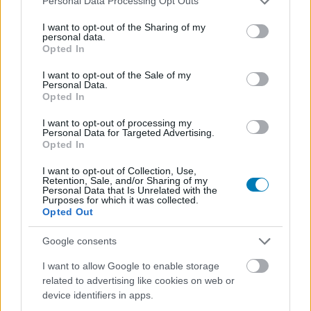
Personal Data Processing Opt Outs
services and may gather and store information including but
Trailert és premierdátumot
not limited to your visit or usage behaviour. You may click to
I want to opt-out of the Sharing of my
personal data.
grant or deny consent to Google and its third-party tags to
kapott az Apple TV+
Opted In
use your data for below specified purposes in below Google
consent section.
leglátványosabb sci-fi
I want to opt-out of the Sale of my
Personal Data.
Opted In
sorozatának új évada
I want to opt-out of processing my
Personal Data for Targeted Advertising.
Chavalier
|
2025 május 8. 12:14
Opted In
I want to opt-out of Collection, Use,
Retention, Sale, and/or Sharing of my
Harmadszor is a képernyő elé szögezi a
Personal Data that Is Unrelated with the
Purposes for which it was collected.
tudományos fantasztikumért és Isaac Asimov
Opted Out
munkásságáért rajongó nézőket az Alapítvány.
Google consents
Loaded
:
Unmute
80.09%
I want to allow Google to enable storage
related to advertising like cookies on web or
Végre megérkezett az első előzetes az Alapítvány
device identifiers in apps.