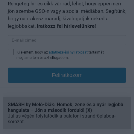
Rengeteg hír és cikk vár rád, lehet, hogy éppen nem
jön szembe GSO-n vagy a social médiában. Segítünk,
hogy naprakész maradj, kiválogatjuk neked a
legjobbakat,
iratkozz fel hírlevelünkre!
Kijelentem, hogy az
adatkezelési nyilatkozat
tartalmát
megismertem és azt elfogadom.
Feliratkozom
SMASH by Meló-Diák: Homok, zene és a nyár legjobb
hangulata – Jön a második forduló! (X)
Július végén folytatódik a balatoni strandröplabda-
sorozat.