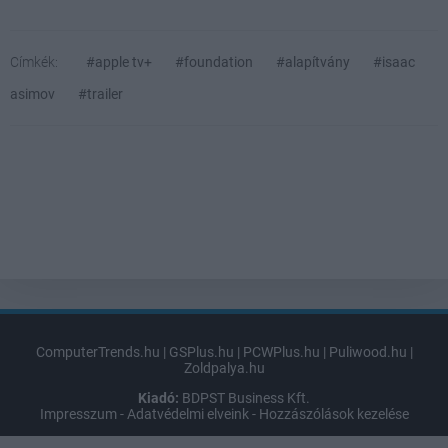
Címkék:
#apple tv+
#foundation
#alapítvány
#isaac
asimov
#trailer
ComputerTrends.hu
|
GSPlus.hu
|
PCWPlus.hu
|
Puliwood.hu
|
Zoldpalya.hu
Kiadó:
BDPST Business Kft.
Impresszum
-
Adatvédelmi elveink
-
Hozzászólások kezelése