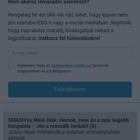
Nem akarsz lemaradni semmiről?
Rengeteg hír és cikk vár rád, lehet, hogy éppen nem
jön szembe GSO-n vagy a social médiában. Segítünk,
hogy naprakész maradj, kiválogatjuk neked a
legjobbakat,
iratkozz fel hírlevelünkre!
Kijelentem, hogy az
adatkezelési nyilatkozat
tartalmát
megismertem és azt elfogadom.
Feliratkozom
SMASH by Meló-Diák: Homok, zene és a nyár legjobb
hangulata – Jön a második forduló! (X)
Július végén folytatódik a balatoni strandröplabda-
sorozat.