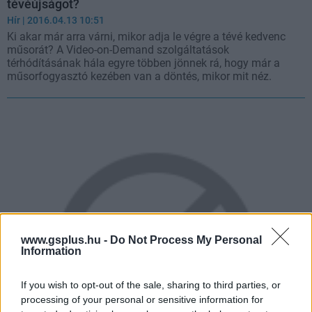
tévéújságot?
Hír
| 2016.04.13 10:51
Ki akar már arra várni, mikor adja le végre a tévé kedvenc
műsorát? A Video-on-Demand szolgáltatások
térhódításának hála egyre többen jönnek rá, hogy már a
műsorfogyasztó kezében van a döntés, mikor mit néz.
www.gsplus.hu -
Do Not Process My Personal
Information
If you wish to opt-out of the sale, sharing to third parties, or
processing of your personal or sensitive information for