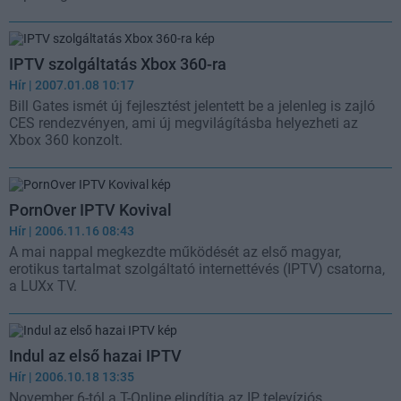
IPTV szolgáltatás Xbox 360-ra
Hír
| 2007.01.08 10:17
Bill Gates ismét új fejlesztést jelentett be a jelenleg is zajló
CES rendezvényen, ami új megvilágításba helyezheti az
Xbox 360 konzolt.
PornOver IPTV Kovival
Hír
| 2006.11.16 08:43
A mai nappal megkezdte működését az első magyar,
erotikus tartalmat szolgáltató internettévés (IPTV) csatorna,
a LUXx TV.
Indul az első hazai IPTV
Hír
| 2006.10.18 13:35
November 6-tól a T-Online elindítja az IP televíziós