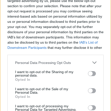
targeted advertising by us, please use the below opt-out
section to confirm your selection. Please note that after your
opt-out request is processed you may continue seeing
interest-based ads based on personal information utilized by
us or personal information disclosed to third parties prior to
your opt-out. You may separately opt-out of the further
disclosure of your personal information by third parties on the
MIPTV 2016 - ahol eldől, hogy mit fogunk nézni
IAB’s list of downstream participants. This information may
esténként
also be disclosed by us to third parties on the
IAB’s List of
Downstream Participants
that may further disclose it to other
Hír
| 2016.04.10 12:51
third parties.
Idén is összegyűltek Cannes-ban a televíziós szakma
meghatározó szereplői.
Please note that this website/app uses one or more Google
Personal Data Processing Opt Outs
services and may gather and store information including but
not limited to your visit or usage behaviour. You may click to
I want to opt-out of the Sharing of my
personal data.
grant or deny consent to Google and its third-party tags to
Opted In
use your data for below specified purposes in below Google
consent section.
I want to opt-out of the Sale of my
Personal Data.
Opted In
I want to opt-out of processing my
Personal Data for Targeted Advertising.