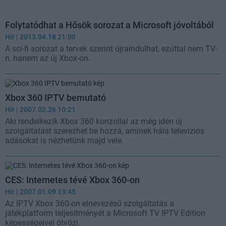
Folytatódhat a Hősök sorozat a Microsoft jóvoltából
Hír
| 2013.04.18 21:00
A sci-fi sorozat a tervek szerint újraindulhat, ezúttal nem TV-
n, hanem az új Xbox-on.
Xbox 360 IPTV bemutató
Hír
| 2007.02.26 10:21
Aki rendelkezik Xbox 360 konzollal az még idén új
szolgáltatást szerezhet be hozzá, aminek hála televíziós
adásokat is nézhetünk majd vele.
CES: Internetes tévé Xbox 360-on
Hír
| 2007.01.09 13:45
Az IPTV Xbox 360-on elnevezésű szolgáltatás a
játékplatform teljesítményét a Microsoft TV IPTV Edition
képességeivel ötvözi.