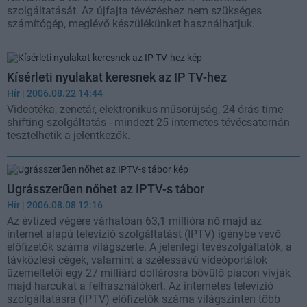
szolgáltatását. Az újfajta tévézéshez nem szükséges
számítógép, meglévő készülékünket használhatjuk.
Kísérleti nyulakat keresnek az IP TV-hez
Hír
| 2006.08.22 14:44
Videotéka, zenetár, elektronikus műsorújság, 24 órás time
shifting szolgáltatás - mindezt 25 internetes tévécsatornán
tesztelhetik a jelentkezők.
Ugrásszerűen nőhet az IPTV-s tábor
Hír
| 2006.08.08 12:16
Az évtized végére várhatóan 63,1 millióra nő majd az
internet alapú televízió szolgáltatást (IPTV) igénybe vevő
előfizetők száma világszerte. A jelenlegi tévészolgáltatók, a
távközlési cégek, valamint a szélessávú videóportálok
üzemeltetői egy 27 milliárd dollárosra bővülő piacon vívják
majd harcukat a felhasználókért. Az internetes televízió
szolgáltatásra (IPTV) előfizetők száma világszinten több